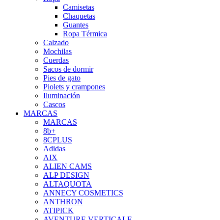
Camisetas
Chaquetas
Guantes
Ropa Térmica
Calzado
Mochilas
Cuerdas
Sacos de dormir
Pies de gato
Piolets y crampones
Iluminación
Cascos
MARCAS
MARCAS
8b+
8CPLUS
Adidas
AIX
ALIEN CAMS
ALP DESIGN
ALTAQUOTA
ANNECY COSMETICS
ANTHRON
ATIPICK
AVENTURE VERTICALE