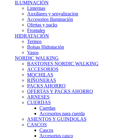
ILUMINACIÓN
Linternas
Auxiliares y senyalizacion
Accesorios Iluminación
Ofertas y packs
Frontales
HIDRATACIÓN
Termos
Bolsas Hidratación
Vasos
NORDIC WALKING
BASTONES NORDIC WALKING
ACCESORIOS
MOCHILAS
RIÑONERAS
PACKS AHORRO
OFERTAS Y PACKS AHORRO
ARNESES
CUERDAS
Cuerdas
Accesorios para cuerda
ASIENTOS Y GUINDOLAS
CASCOS
Cascos
Accesorios casco