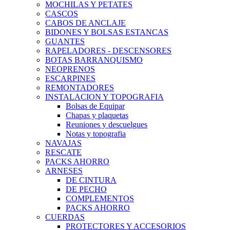
MOCHILAS Y PETATES
CASCOS
CABOS DE ANCLAJE
BIDONES Y BOLSAS ESTANCAS
GUANTES
RAPELADORES - DESCENSORES
BOTAS BARRANQUISMO
NEOPRENOS
ESCARPINES
REMONTADORES
INSTALACION Y TOPOGRAFIA
Bolsas de Equipar
Chapas y plaquetas
Reuniones y descuelgues
Notas y topografia
NAVAJAS
RESCATE
PACKS AHORRO
ARNESES
DE CINTURA
DE PECHO
COMPLEMENTOS
PACKS AHORRO
CUERDAS
PROTECTORES Y ACCESORIOS