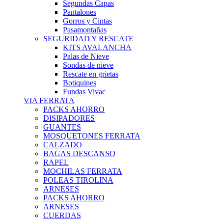
Segundas Capas
Pantalones
Gorros y Cintas
Pasamontañas
SEGURIDAD Y RESCATE
KITS AVALANCHA
Palas de Nieve
Sondas de nieve
Rescate en grietas
Botiquines
Fundas Vivac
VIA FERRATA
PACKS AHORRO
DISIPADORES
GUANTES
MOSQUETONES FERRATA
CALZADO
BAGAS DESCANSO
RAPEL
MOCHILAS FERRATA
POLEAS TIROLINA
ARNESES
PACKS AHORRO
ARNESES
CUERDAS