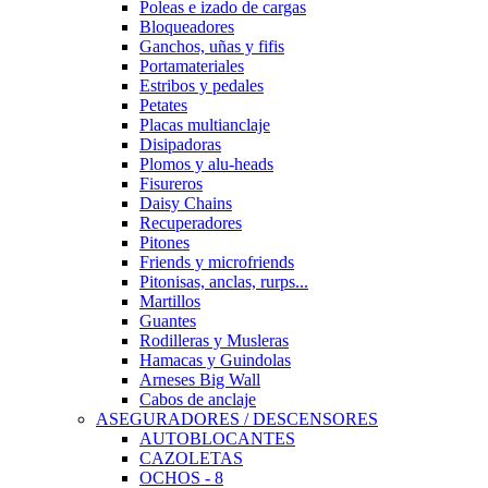
Poleas e izado de cargas
Bloqueadores
Ganchos, uñas y fifis
Portamateriales
Estribos y pedales
Petates
Placas multianclaje
Disipadoras
Plomos y alu-heads
Fisureros
Daisy Chains
Recuperadores
Pitones
Friends y microfriends
Pitonisas, anclas, rurps...
Martillos
Guantes
Rodilleras y Musleras
Hamacas y Guindolas
Arneses Big Wall
Cabos de anclaje
ASEGURADORES / DESCENSORES
AUTOBLOCANTES
CAZOLETAS
OCHOS - 8