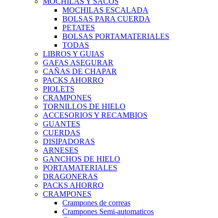
MOCHILAS Y SACOS
MOCHILAS ESCALADA
BOLSAS PARA CUERDA
PETATES
BOLSAS PORTAMATERIALES
TODAS
LIBROS Y GUIAS
GAFAS ASEGURAR
CAÑAS DE CHAPAR
PACKS AHORRO
PIOLETS
CRAMPONES
TORNILLOS DE HIELO
ACCESORIOS Y RECAMBIOS
GUANTES
CUERDAS
DISIPADORAS
ARNESES
GANCHOS DE HIELO
PORTAMATERIALES
DRAGONERAS
PACKS AHORRO
CRAMPONES
Crampones de correas
Crampones Semi-automaticos