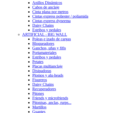
Anillos Dinámicos
Cabos de anclaje
Cinta plana por metros
Cintas express poliester / poliamida
Cintas express dyneema
Daisy Chains
Estribos y pedales
ARTIFICIAL - BIG WALL
Poleas e izado de cargas
Bloqueadores
Ganchos, uñas y fifis
Portamateriales
Estribos y pedales
Petates
Placas multianclaje
Disipadoras
Plomos y alu-heads
Fisureros
Daisy Chains
Recuperadores
Pitones
Friends y microfriends
Pitonisas, anclas, rurps...
Martillos
Guantes