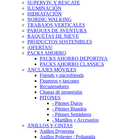
SUPERVIV. Y RESCATE
ILUMINACIÓN
HIDRATACIÓN
NORDIC WALKING
TRABAJOS VERTICALES
PARQUES DE AVENTURA
RAQUETAS DE NIEVE
PRODUCTOS SOSTENIBLES
¡OFERTAS!
PACKS AHORRO
PACKS AHORRO DEPORTIVA
PACKS AHORRO CLASSICA
ANCLAJES MÓVILES
Friends y microfriends
Fisureros y tascones
Recuperadores
Chapas de progresión
PITONES
- Pitones Duros
- Pitones Blandos
- Pitones Semiduros
- Martillos y Accesorios
ANILLOS Y CINTAS
Anillos Dyneema
Anillos Poliester / Poliamida