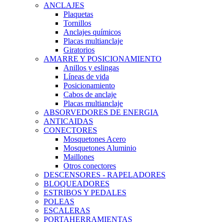
ANCLAJES
Plaquetas
Tornillos
Anclajes químicos
Placas multianclaje
Giratorios
AMARRE Y POSICIONAMIENTO
Anillos y eslingas
Líneas de vida
Posicionamiento
Cabos de anclaje
Placas multianclaje
ABSORVEDORES DE ENERGIA
ANTICAIDAS
CONECTORES
Mosquetones Acero
Mosquetones Aluminio
Maillones
Otros conectores
DESCENSORES - RAPELADORES
BLOQUEADORES
ESTRIBOS Y PEDALES
POLEAS
ESCALERAS
PORTAHERRAMIENTAS