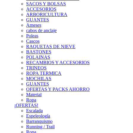
SACOS Y BOLSAS
ACCESORIOS
ARBORICULTURA
GUANTES
Arneses
cabos de anclaje
Poleas
Cascos
RAQUETAS DE NIEVE
BASTONES
POLAINAS
RECAMBIOS Y ACCESORIOS
TRINEOS
ROPA TERMICA
MOCHILAS
GUANTES
OFERTAS Y PACKS AHORRO
Material
Ropa
¡OFERTAS!
Escalada
Espeleología
Barranquismo
Running / Trail
Ropa