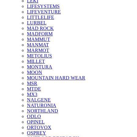
LEKI
LIFESYSTEMS
LIFEVENTURE
LITTLELIFE
LURBEL
MAD ROCK
MADFORM
MAMMUT
MANMAT
MARMOT
METOLIUS
MILLET
MONTURA
MOON
MOUNTAIN HARD WEAR
MSR
MTDE
MX3
NALGENE
NATURONIA
NORTHLAND
ODLO
OPINEL
ORTOVOX
OSPREY