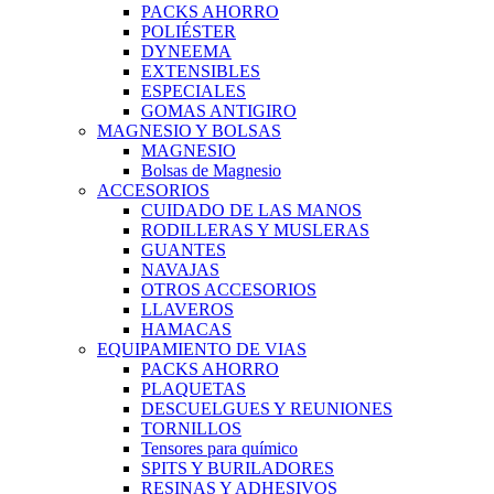
PACKS AHORRO
POLIÉSTER
DYNEEMA
EXTENSIBLES
ESPECIALES
GOMAS ANTIGIRO
MAGNESIO Y BOLSAS
MAGNESIO
Bolsas de Magnesio
ACCESORIOS
CUIDADO DE LAS MANOS
RODILLERAS Y MUSLERAS
GUANTES
NAVAJAS
OTROS ACCESORIOS
LLAVEROS
HAMACAS
EQUIPAMIENTO DE VIAS
PACKS AHORRO
PLAQUETAS
DESCUELGUES Y REUNIONES
TORNILLOS
Tensores para químico
SPITS Y BURILADORES
RESINAS Y ADHESIVOS