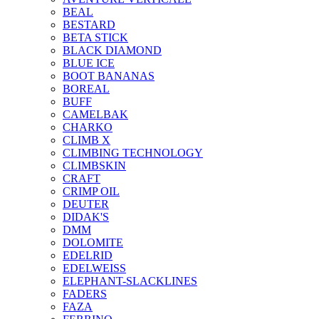
BEAL
BESTARD
BETA STICK
BLACK DIAMOND
BLUE ICE
BOOT BANANAS
BOREAL
BUFF
CAMELBAK
CHARKO
CLIMB X
CLIMBING TECHNOLOGY
CLIMBSKIN
CRAFT
CRIMP OIL
DEUTER
DIDAK'S
DMM
DOLOMITE
EDELRID
EDELWEISS
ELEPHANT-SLACKLINES
FADERS
FAZA