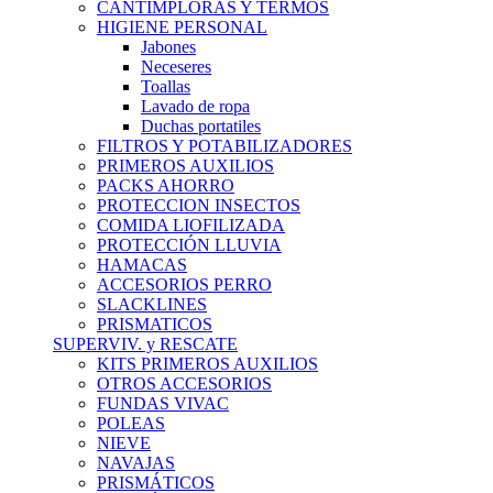
CANTIMPLORAS Y TERMOS
HIGIENE PERSONAL
Jabones
Neceseres
Toallas
Lavado de ropa
Duchas portatiles
FILTROS Y POTABILIZADORES
PRIMEROS AUXILIOS
PACKS AHORRO
PROTECCION INSECTOS
COMIDA LIOFILIZADA
PROTECCIÓN LLUVIA
HAMACAS
ACCESORIOS PERRO
SLACKLINES
PRISMATICOS
SUPERVIV. y RESCATE
KITS PRIMEROS AUXILIOS
OTROS ACCESORIOS
FUNDAS VIVAC
POLEAS
NIEVE
NAVAJAS
PRISMÁTICOS