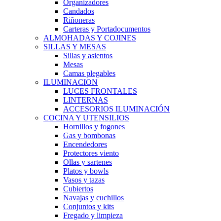
Organizadores
Candados
Riñoneras
Carteras y Portadocumentos
ALMOHADAS Y COJINES
SILLAS Y MESAS
Sillas y asientos
Mesas
Camas plegables
ILUMINACION
LUCES FRONTALES
LINTERNAS
ACCESORIOS ILUMINACIÓN
COCINA Y UTENSILIOS
Hornillos y fogones
Gas y bombonas
Encendedores
Protectores viento
Ollas y sartenes
Platos y bowls
Vasos y tazas
Cubiertos
Navajas y cuchillos
Conjuntos y kits
Fregado y limpieza