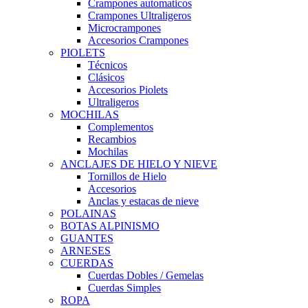
Crampones automaticos
Crampones Ultraligeros
Microcrampones
Accesorios Crampones
PIOLETS
Técnicos
Clásicos
Accesorios Piolets
Ultraligeros
MOCHILAS
Complementos
Recambios
Mochilas
ANCLAJES DE HIELO Y NIEVE
Tornillos de Hielo
Accesorios
Anclas y estacas de nieve
POLAINAS
BOTAS ALPINISMO
GUANTES
ARNESES
CUERDAS
Cuerdas Dobles / Gemelas
Cuerdas Simples
ROPA