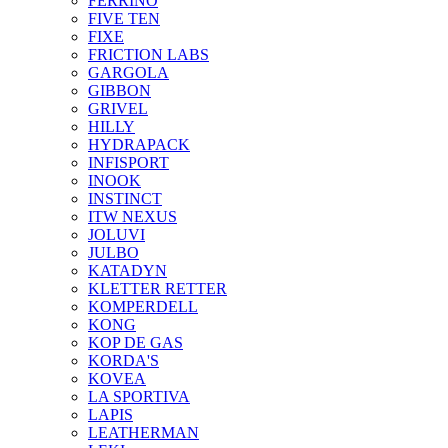
FERRINO
FIVE TEN
FIXE
FRICTION LABS
GARGOLA
GIBBON
GRIVEL
HILLY
HYDRAPACK
INFISPORT
INOOK
INSTINCT
ITW NEXUS
JOLUVI
JULBO
KATADYN
KLETTER RETTER
KOMPERDELL
KONG
KOP DE GAS
KORDA'S
KOVEA
LA SPORTIVA
LAPIS
LEATHERMAN