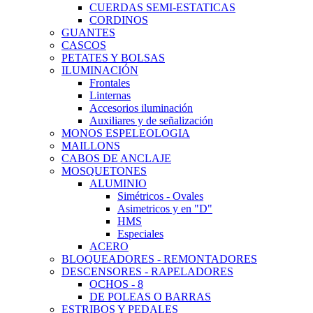
CUERDAS SEMI-ESTATICAS
CORDINOS
GUANTES
CASCOS
PETATES Y BOLSAS
ILUMINACIÓN
Frontales
Linternas
Accesorios iluminación
Auxiliares y de señalización
MONOS ESPELEOLOGIA
MAILLONS
CABOS DE ANCLAJE
MOSQUETONES
ALUMINIO
Simétricos - Ovales
Asimetricos y en "D"
HMS
Especiales
ACERO
BLOQUEADORES - REMONTADORES
DESCENSORES - RAPELADORES
OCHOS - 8
DE POLEAS O BARRAS
ESTRIBOS Y PEDALES