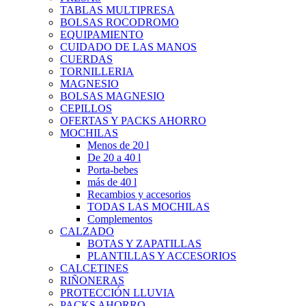
TABLAS MULTIPRESA
BOLSAS ROCODROMO
EQUIPAMIENTO
CUIDADO DE LAS MANOS
CUERDAS
TORNILLERIA
MAGNESIO
BOLSAS MAGNESIO
CEPILLOS
OFERTAS Y PACKS AHORRO
MOCHILAS
Menos de 20 l
De 20 a 40 l
Porta-bebes
más de 40 l
Recambios y accesorios
TODAS LAS MOCHILAS
Complementos
CALZADO
BOTAS Y ZAPATILLAS
PLANTILLAS Y ACCESORIOS
CALCETINES
RIÑONERAS
PROTECCIÓN LLUVIA
PACKS AHORRO