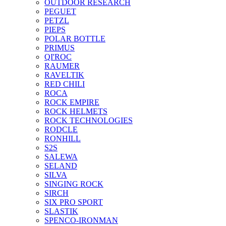
OUTDOOR RESEARCH
PEGUET
PETZL
PIEPS
POLAR BOTTLE
PRIMUS
QI'ROC
RAUMER
RAVELTIK
RED CHILI
ROCA
ROCK EMPIRE
ROCK HELMETS
ROCK TECHNOLOGIES
RODCLE
RONHILL
S2S
SALEWA
SELAND
SILVA
SINGING ROCK
SIRCH
SIX PRO SPORT
SLASTIK
SPENCO-IRONMAN