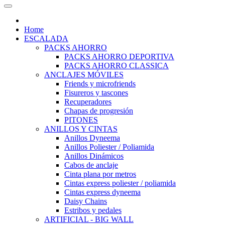
Home
ESCALADA
PACKS AHORRO
PACKS AHORRO DEPORTIVA
PACKS AHORRO CLASSICA
ANCLAJES MÓVILES
Friends y microfriends
Fisureros y tascones
Recuperadores
Chapas de progresión
PITONES
ANILLOS Y CINTAS
Anillos Dyneema
Anillos Poliester / Poliamida
Anillos Dinámicos
Cabos de anclaje
Cinta plana por metros
Cintas express poliester / poliamida
Cintas express dyneema
Daisy Chains
Estribos y pedales
ARTIFICIAL - BIG WALL