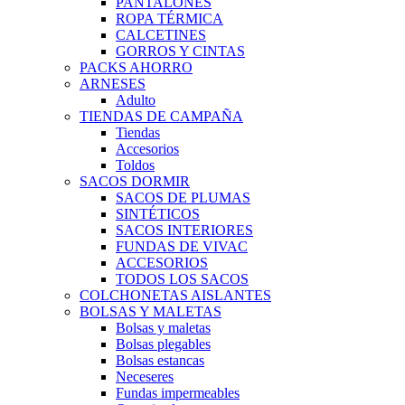
PANTALONES
ROPA TÉRMICA
CALCETINES
GORROS Y CINTAS
PACKS AHORRO
ARNESES
Adulto
TIENDAS DE CAMPAÑA
Tiendas
Accesorios
Toldos
SACOS DORMIR
SACOS DE PLUMAS
SINTÉTICOS
SACOS INTERIORES
FUNDAS DE VIVAC
ACCESORIOS
TODOS LOS SACOS
COLCHONETAS AISLANTES
BOLSAS Y MALETAS
Bolsas y maletas
Bolsas plegables
Bolsas estancas
Neceseres
Fundas impermeables