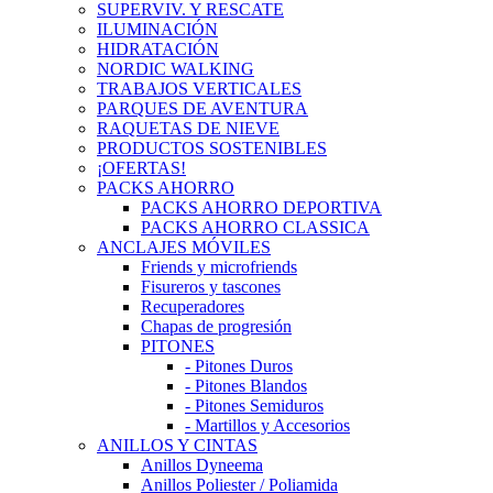
SUPERVIV. Y RESCATE
ILUMINACIÓN
HIDRATACIÓN
NORDIC WALKING
TRABAJOS VERTICALES
PARQUES DE AVENTURA
RAQUETAS DE NIEVE
PRODUCTOS SOSTENIBLES
¡OFERTAS!
PACKS AHORRO
PACKS AHORRO DEPORTIVA
PACKS AHORRO CLASSICA
ANCLAJES MÓVILES
Friends y microfriends
Fisureros y tascones
Recuperadores
Chapas de progresión
PITONES
- Pitones Duros
- Pitones Blandos
- Pitones Semiduros
- Martillos y Accesorios
ANILLOS Y CINTAS
Anillos Dyneema
Anillos Poliester / Poliamida