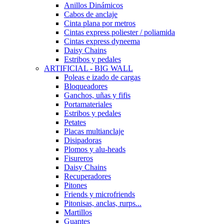
Anillos Dinámicos
Cabos de anclaje
Cinta plana por metros
Cintas express poliester / poliamida
Cintas express dyneema
Daisy Chains
Estribos y pedales
ARTIFICIAL - BIG WALL
Poleas e izado de cargas
Bloqueadores
Ganchos, uñas y fifis
Portamateriales
Estribos y pedales
Petates
Placas multianclaje
Disipadoras
Plomos y alu-heads
Fisureros
Daisy Chains
Recuperadores
Pitones
Friends y microfriends
Pitonisas, anclas, rurps...
Martillos
Guantes