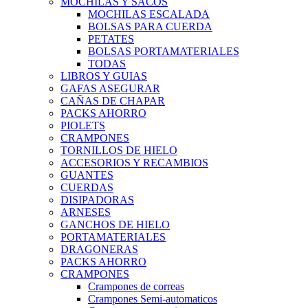
MOCHILAS Y SACOS
MOCHILAS ESCALADA
BOLSAS PARA CUERDA
PETATES
BOLSAS PORTAMATERIALES
TODAS
LIBROS Y GUIAS
GAFAS ASEGURAR
CAÑAS DE CHAPAR
PACKS AHORRO
PIOLETS
CRAMPONES
TORNILLOS DE HIELO
ACCESORIOS Y RECAMBIOS
GUANTES
CUERDAS
DISIPADORAS
ARNESES
GANCHOS DE HIELO
PORTAMATERIALES
DRAGONERAS
PACKS AHORRO
CRAMPONES
Crampones de correas
Crampones Semi-automaticos