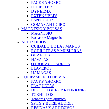
PACKS AHORRO
POLIÉSTER
DYNEEMA
EXTENSIBLES
ESPECIALES
GOMAS ANTIGIRO
MAGNESIO Y BOLSAS
MAGNESIO
Bolsas de Magnesio
ACCESORIOS
CUIDADO DE LAS MANOS
RODILLERAS Y MUSLERAS
GUANTES
NAVAJAS
OTROS ACCESORIOS
LLAVEROS
HAMACAS
EQUIPAMIENTO DE VIAS
PACKS AHORRO
PLAQUETAS
DESCUELGUES Y REUNIONES
TORNILLOS
Tensores para químico
SPITS Y BURILADORES
RESINAS Y ADHESIVOS