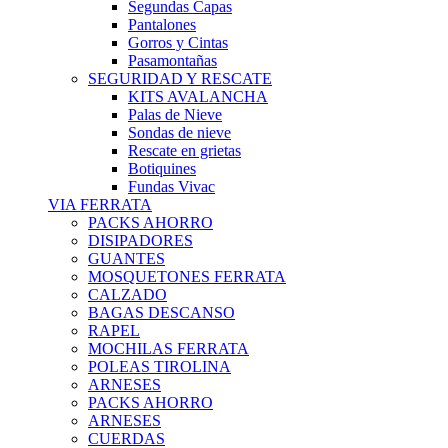
Segundas Capas
Pantalones
Gorros y Cintas
Pasamontañas
SEGURIDAD Y RESCATE
KITS AVALANCHA
Palas de Nieve
Sondas de nieve
Rescate en grietas
Botiquines
Fundas Vivac
VIA FERRATA
PACKS AHORRO
DISIPADORES
GUANTES
MOSQUETONES FERRATA
CALZADO
BAGAS DESCANSO
RAPEL
MOCHILAS FERRATA
POLEAS TIROLINA
ARNESES
PACKS AHORRO
ARNESES
CUERDAS