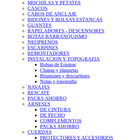
MOCHILAS Y PETATES
CASCOS
CABOS DE ANCLAJE
BIDONES Y BOLSAS ESTANCAS
GUANTES
RAPELADORES - DESCENSORES
BOTAS BARRANQUISMO
NEOPRENOS
ESCARPINES
REMONTADORES
INSTALACION Y TOPOGRAFIA
Bolsas de Equipar
Chapas y plaquetas
Reuniones y descuelgues
Notas y topografia
NAVAJAS
RESCATE
PACKS AHORRO
ARNESES
DE CINTURA
DE PECHO
COMPLEMENTOS
PACKS AHORRO
CUERDAS
PROTECTORES Y ACCESORIOS