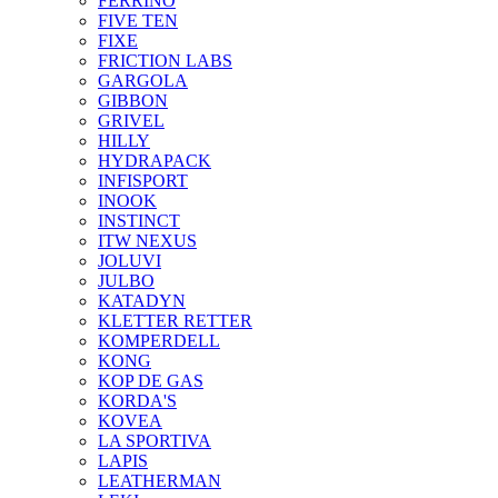
FERRINO
FIVE TEN
FIXE
FRICTION LABS
GARGOLA
GIBBON
GRIVEL
HILLY
HYDRAPACK
INFISPORT
INOOK
INSTINCT
ITW NEXUS
JOLUVI
JULBO
KATADYN
KLETTER RETTER
KOMPERDELL
KONG
KOP DE GAS
KORDA'S
KOVEA
LA SPORTIVA
LAPIS
LEATHERMAN