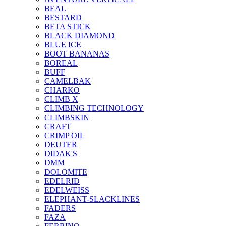
BEAL
BESTARD
BETA STICK
BLACK DIAMOND
BLUE ICE
BOOT BANANAS
BOREAL
BUFF
CAMELBAK
CHARKO
CLIMB X
CLIMBING TECHNOLOGY
CLIMBSKIN
CRAFT
CRIMP OIL
DEUTER
DIDAK'S
DMM
DOLOMITE
EDELRID
EDELWEISS
ELEPHANT-SLACKLINES
FADERS
FAZA