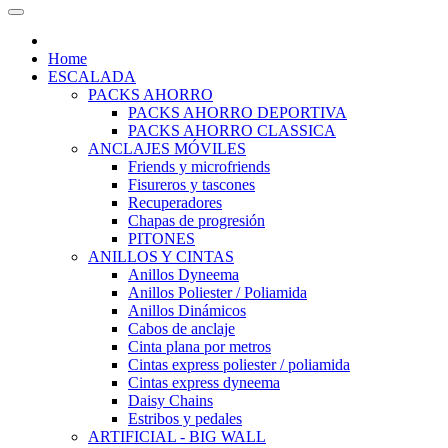
Home
ESCALADA
PACKS AHORRO
PACKS AHORRO DEPORTIVA
PACKS AHORRO CLASSICA
ANCLAJES MÓVILES
Friends y microfriends
Fisureros y tascones
Recuperadores
Chapas de progresión
PITONES
ANILLOS Y CINTAS
Anillos Dyneema
Anillos Poliester / Poliamida
Anillos Dinámicos
Cabos de anclaje
Cinta plana por metros
Cintas express poliester / poliamida
Cintas express dyneema
Daisy Chains
Estribos y pedales
ARTIFICIAL - BIG WALL