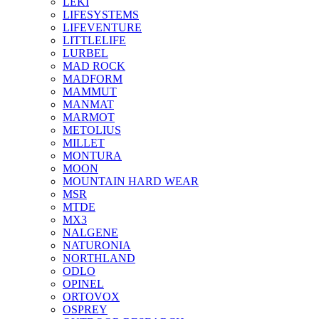
LEKI
LIFESYSTEMS
LIFEVENTURE
LITTLELIFE
LURBEL
MAD ROCK
MADFORM
MAMMUT
MANMAT
MARMOT
METOLIUS
MILLET
MONTURA
MOON
MOUNTAIN HARD WEAR
MSR
MTDE
MX3
NALGENE
NATURONIA
NORTHLAND
ODLO
OPINEL
ORTOVOX
OSPREY