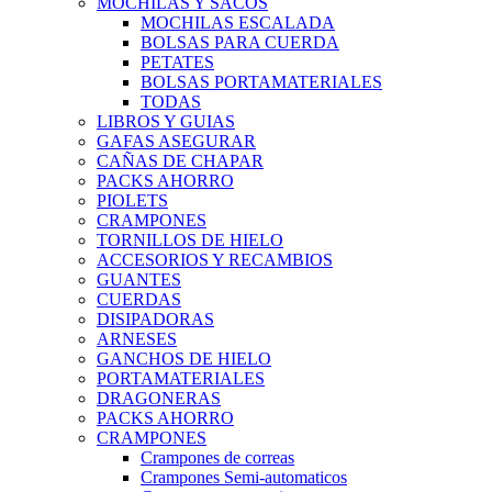
MOCHILAS Y SACOS
MOCHILAS ESCALADA
BOLSAS PARA CUERDA
PETATES
BOLSAS PORTAMATERIALES
TODAS
LIBROS Y GUIAS
GAFAS ASEGURAR
CAÑAS DE CHAPAR
PACKS AHORRO
PIOLETS
CRAMPONES
TORNILLOS DE HIELO
ACCESORIOS Y RECAMBIOS
GUANTES
CUERDAS
DISIPADORAS
ARNESES
GANCHOS DE HIELO
PORTAMATERIALES
DRAGONERAS
PACKS AHORRO
CRAMPONES
Crampones de correas
Crampones Semi-automaticos