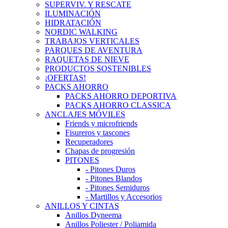
SUPERVIV. Y RESCATE
ILUMINACIÓN
HIDRATACIÓN
NORDIC WALKING
TRABAJOS VERTICALES
PARQUES DE AVENTURA
RAQUETAS DE NIEVE
PRODUCTOS SOSTENIBLES
¡OFERTAS!
PACKS AHORRO
PACKS AHORRO DEPORTIVA
PACKS AHORRO CLASSICA
ANCLAJES MÓVILES
Friends y microfriends
Fisureros y tascones
Recuperadores
Chapas de progresión
PITONES
- Pitones Duros
- Pitones Blandos
- Pitones Semiduros
- Martillos y Accesorios
ANILLOS Y CINTAS
Anillos Dyneema
Anillos Poliester / Poliamida