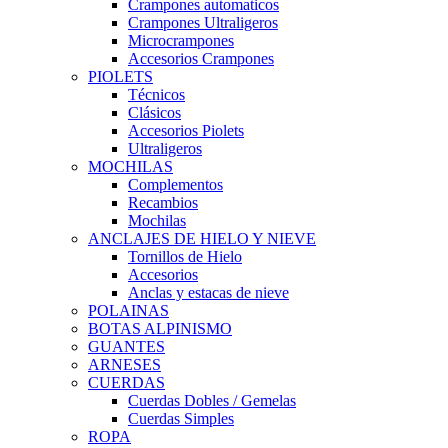
Crampones automaticos
Crampones Ultraligeros
Microcrampones
Accesorios Crampones
PIOLETS
Técnicos
Clásicos
Accesorios Piolets
Ultraligeros
MOCHILAS
Complementos
Recambios
Mochilas
ANCLAJES DE HIELO Y NIEVE
Tornillos de Hielo
Accesorios
Anclas y estacas de nieve
POLAINAS
BOTAS ALPINISMO
GUANTES
ARNESES
CUERDAS
Cuerdas Dobles / Gemelas
Cuerdas Simples
ROPA