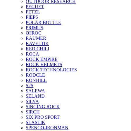
OUTDOOR RESEARCH
PEGUET
PETZL
PIEPS
POLAR BOTTLE
PRIMUS
QI'ROC
RAUMER
RAVELTIK
RED CHILI
ROCA
ROCK EMPIRE
ROCK HELMETS
ROCK TECHNOLOGIES
RODCLE
RONHILL
S2S
SALEWA
SELAND
SILVA
SINGING ROCK
SIRCH
SIX PRO SPORT
SLASTIK
SPENCO-IRONMAN