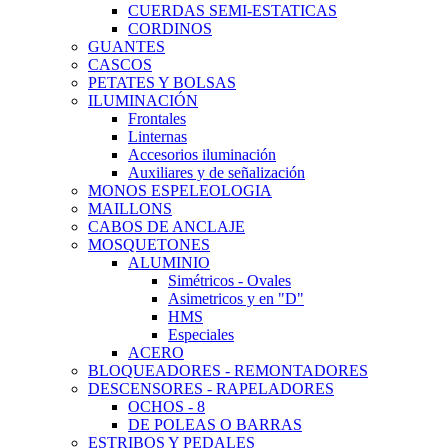
CUERDAS SEMI-ESTATICAS
CORDINOS
GUANTES
CASCOS
PETATES Y BOLSAS
ILUMINACIÓN
Frontales
Linternas
Accesorios iluminación
Auxiliares y de señalización
MONOS ESPELEOLOGIA
MAILLONS
CABOS DE ANCLAJE
MOSQUETONES
ALUMINIO
Simétricos - Ovales
Asimetricos y en "D"
HMS
Especiales
ACERO
BLOQUEADORES - REMONTADORES
DESCENSORES - RAPELADORES
OCHOS - 8
DE POLEAS O BARRAS
ESTRIBOS Y PEDALES