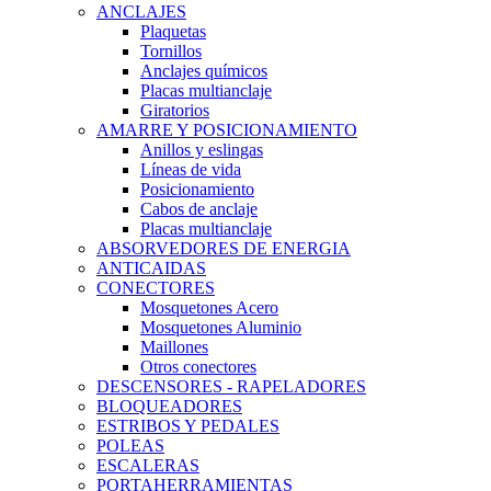
ANCLAJES
Plaquetas
Tornillos
Anclajes químicos
Placas multianclaje
Giratorios
AMARRE Y POSICIONAMIENTO
Anillos y eslingas
Líneas de vida
Posicionamiento
Cabos de anclaje
Placas multianclaje
ABSORVEDORES DE ENERGIA
ANTICAIDAS
CONECTORES
Mosquetones Acero
Mosquetones Aluminio
Maillones
Otros conectores
DESCENSORES - RAPELADORES
BLOQUEADORES
ESTRIBOS Y PEDALES
POLEAS
ESCALERAS
PORTAHERRAMIENTAS