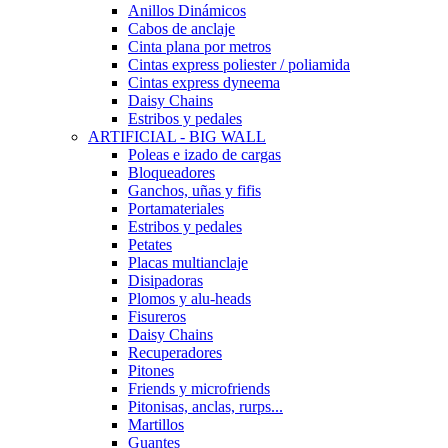
Anillos Dinámicos
Cabos de anclaje
Cinta plana por metros
Cintas express poliester / poliamida
Cintas express dyneema
Daisy Chains
Estribos y pedales
ARTIFICIAL - BIG WALL
Poleas e izado de cargas
Bloqueadores
Ganchos, uñas y fifis
Portamateriales
Estribos y pedales
Petates
Placas multianclaje
Disipadoras
Plomos y alu-heads
Fisureros
Daisy Chains
Recuperadores
Pitones
Friends y microfriends
Pitonisas, anclas, rurps...
Martillos
Guantes