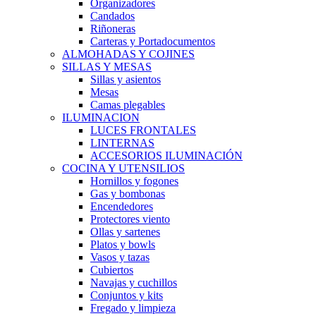
Organizadores
Candados
Riñoneras
Carteras y Portadocumentos
ALMOHADAS Y COJINES
SILLAS Y MESAS
Sillas y asientos
Mesas
Camas plegables
ILUMINACION
LUCES FRONTALES
LINTERNAS
ACCESORIOS ILUMINACIÓN
COCINA Y UTENSILIOS
Hornillos y fogones
Gas y bombonas
Encendedores
Protectores viento
Ollas y sartenes
Platos y bowls
Vasos y tazas
Cubiertos
Navajas y cuchillos
Conjuntos y kits
Fregado y limpieza