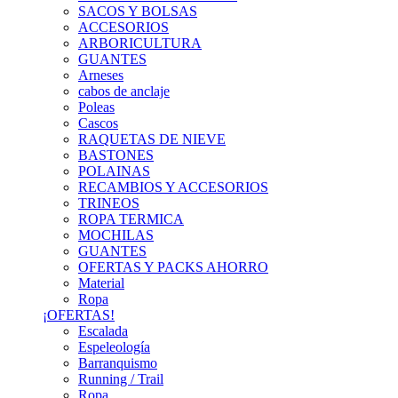
SACOS Y BOLSAS
ACCESORIOS
ARBORICULTURA
GUANTES
Arneses
cabos de anclaje
Poleas
Cascos
RAQUETAS DE NIEVE
BASTONES
POLAINAS
RECAMBIOS Y ACCESORIOS
TRINEOS
ROPA TERMICA
MOCHILAS
GUANTES
OFERTAS Y PACKS AHORRO
Material
Ropa
¡OFERTAS!
Escalada
Espeleología
Barranquismo
Running / Trail
Ropa