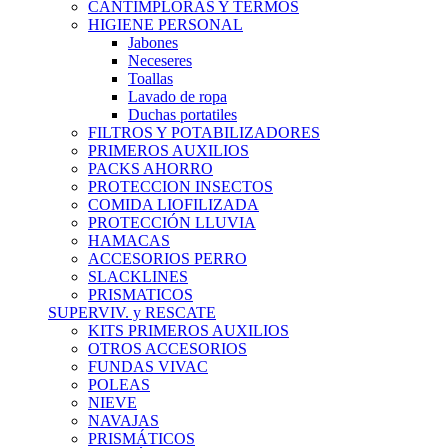
CANTIMPLORAS Y TERMOS
HIGIENE PERSONAL
Jabones
Neceseres
Toallas
Lavado de ropa
Duchas portatiles
FILTROS Y POTABILIZADORES
PRIMEROS AUXILIOS
PACKS AHORRO
PROTECCION INSECTOS
COMIDA LIOFILIZADA
PROTECCIÓN LLUVIA
HAMACAS
ACCESORIOS PERRO
SLACKLINES
PRISMATICOS
SUPERVIV. y RESCATE
KITS PRIMEROS AUXILIOS
OTROS ACCESORIOS
FUNDAS VIVAC
POLEAS
NIEVE
NAVAJAS
PRISMÁTICOS