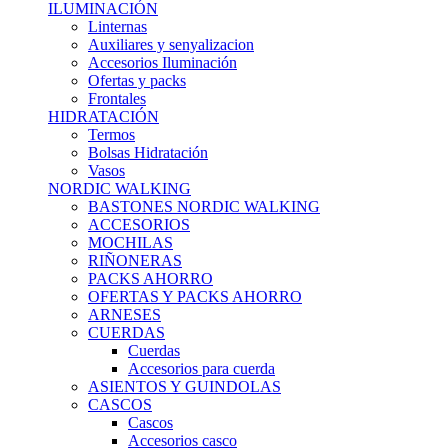
ILUMINACIÓN
Linternas
Auxiliares y senyalizacion
Accesorios Iluminación
Ofertas y packs
Frontales
HIDRATACIÓN
Termos
Bolsas Hidratación
Vasos
NORDIC WALKING
BASTONES NORDIC WALKING
ACCESORIOS
MOCHILAS
RIÑONERAS
PACKS AHORRO
OFERTAS Y PACKS AHORRO
ARNESES
CUERDAS
Cuerdas
Accesorios para cuerda
ASIENTOS Y GUINDOLAS
CASCOS
Cascos
Accesorios casco