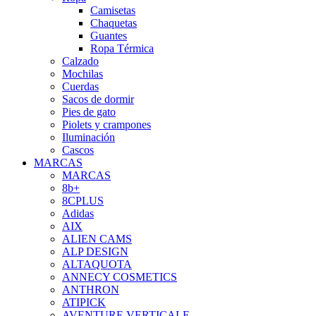
Camisetas
Chaquetas
Guantes
Ropa Térmica
Calzado
Mochilas
Cuerdas
Sacos de dormir
Pies de gato
Piolets y crampones
Iluminación
Cascos
MARCAS
MARCAS
8b+
8CPLUS
Adidas
AIX
ALIEN CAMS
ALP DESIGN
ALTAQUOTA
ANNECY COSMETICS
ANTHRON
ATIPICK
AVENTURE VERTICALE