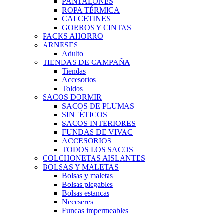
PANTALONES
ROPA TÉRMICA
CALCETINES
GORROS Y CINTAS
PACKS AHORRO
ARNESES
Adulto
TIENDAS DE CAMPAÑA
Tiendas
Accesorios
Toldos
SACOS DORMIR
SACOS DE PLUMAS
SINTÉTICOS
SACOS INTERIORES
FUNDAS DE VIVAC
ACCESORIOS
TODOS LOS SACOS
COLCHONETAS AISLANTES
BOLSAS Y MALETAS
Bolsas y maletas
Bolsas plegables
Bolsas estancas
Neceseres
Fundas impermeables