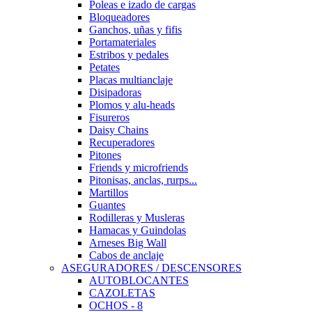
Poleas e izado de cargas
Bloqueadores
Ganchos, uñas y fifis
Portamateriales
Estribos y pedales
Petates
Placas multianclaje
Disipadoras
Plomos y alu-heads
Fisureros
Daisy Chains
Recuperadores
Pitones
Friends y microfriends
Pitonisas, anclas, rurps...
Martillos
Guantes
Rodilleras y Musleras
Hamacas y Guindolas
Arneses Big Wall
Cabos de anclaje
ASEGURADORES / DESCENSORES
AUTOBLOCANTES
CAZOLETAS
OCHOS - 8