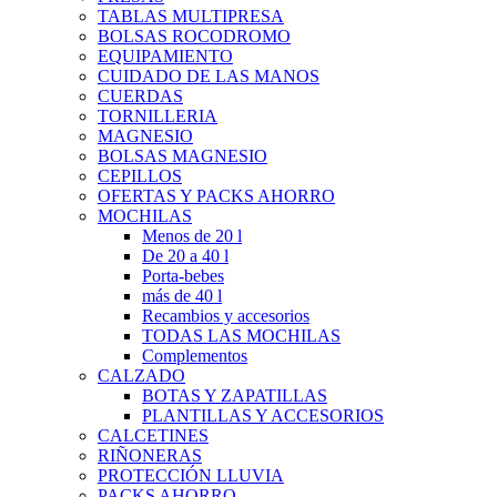
TABLAS MULTIPRESA
BOLSAS ROCODROMO
EQUIPAMIENTO
CUIDADO DE LAS MANOS
CUERDAS
TORNILLERIA
MAGNESIO
BOLSAS MAGNESIO
CEPILLOS
OFERTAS Y PACKS AHORRO
MOCHILAS
Menos de 20 l
De 20 a 40 l
Porta-bebes
más de 40 l
Recambios y accesorios
TODAS LAS MOCHILAS
Complementos
CALZADO
BOTAS Y ZAPATILLAS
PLANTILLAS Y ACCESORIOS
CALCETINES
RIÑONERAS
PROTECCIÓN LLUVIA
PACKS AHORRO