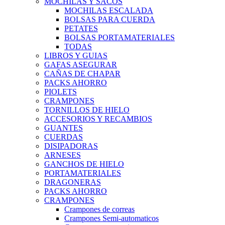
MOCHILAS Y SACOS
MOCHILAS ESCALADA
BOLSAS PARA CUERDA
PETATES
BOLSAS PORTAMATERIALES
TODAS
LIBROS Y GUIAS
GAFAS ASEGURAR
CAÑAS DE CHAPAR
PACKS AHORRO
PIOLETS
CRAMPONES
TORNILLOS DE HIELO
ACCESORIOS Y RECAMBIOS
GUANTES
CUERDAS
DISIPADORAS
ARNESES
GANCHOS DE HIELO
PORTAMATERIALES
DRAGONERAS
PACKS AHORRO
CRAMPONES
Crampones de correas
Crampones Semi-automaticos