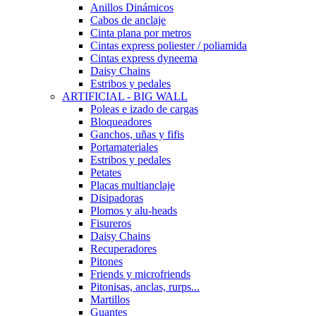
Anillos Dinámicos
Cabos de anclaje
Cinta plana por metros
Cintas express poliester / poliamida
Cintas express dyneema
Daisy Chains
Estribos y pedales
ARTIFICIAL - BIG WALL
Poleas e izado de cargas
Bloqueadores
Ganchos, uñas y fifis
Portamateriales
Estribos y pedales
Petates
Placas multianclaje
Disipadoras
Plomos y alu-heads
Fisureros
Daisy Chains
Recuperadores
Pitones
Friends y microfriends
Pitonisas, anclas, rurps...
Martillos
Guantes