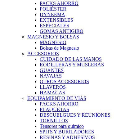
PACKS AHORRO
POLIÉSTER
DYNEEMA
EXTENSIBLES
ESPECIALES
GOMAS ANTIGIRO
MAGNESIO Y BOLSAS
MAGNESIO
Bolsas de Magnesio
ACCESORIOS
CUIDADO DE LAS MANOS
RODILLERAS Y MUSLERAS
GUANTES
NAVAJAS
OTROS ACCESORIOS
LLAVEROS
HAMACAS
EQUIPAMIENTO DE VIAS
PACKS AHORRO
PLAQUETAS
DESCUELGUES Y REUNIONES
TORNILLOS
Tensores para químico
SPITS Y BURILADORES
RESINAS Y ADHESIVOS