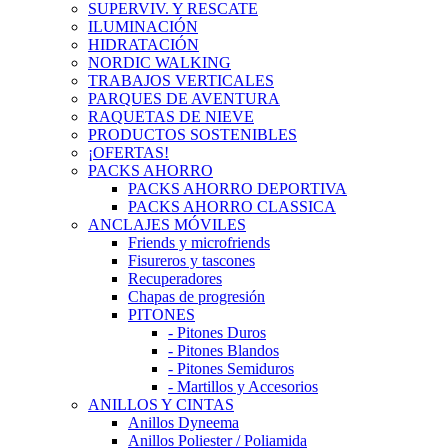
SUPERVIV. Y RESCATE
ILUMINACIÓN
HIDRATACIÓN
NORDIC WALKING
TRABAJOS VERTICALES
PARQUES DE AVENTURA
RAQUETAS DE NIEVE
PRODUCTOS SOSTENIBLES
¡OFERTAS!
PACKS AHORRO
PACKS AHORRO DEPORTIVA
PACKS AHORRO CLASSICA
ANCLAJES MÓVILES
Friends y microfriends
Fisureros y tascones
Recuperadores
Chapas de progresión
PITONES
- Pitones Duros
- Pitones Blandos
- Pitones Semiduros
- Martillos y Accesorios
ANILLOS Y CINTAS
Anillos Dyneema
Anillos Poliester / Poliamida