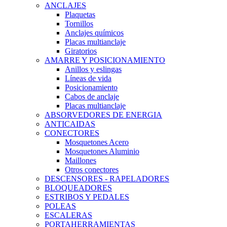
ANCLAJES
Plaquetas
Tornillos
Anclajes químicos
Placas multianclaje
Giratorios
AMARRE Y POSICIONAMIENTO
Anillos y eslingas
Líneas de vida
Posicionamiento
Cabos de anclaje
Placas multianclaje
ABSORVEDORES DE ENERGIA
ANTICAIDAS
CONECTORES
Mosquetones Acero
Mosquetones Aluminio
Maillones
Otros conectores
DESCENSORES - RAPELADORES
BLOQUEADORES
ESTRIBOS Y PEDALES
POLEAS
ESCALERAS
PORTAHERRAMIENTAS