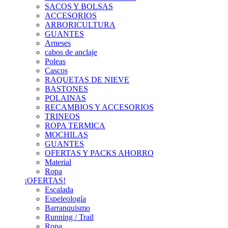
SACOS Y BOLSAS
ACCESORIOS
ARBORICULTURA
GUANTES
Arneses
cabos de anclaje
Poleas
Cascos
RAQUETAS DE NIEVE
BASTONES
POLAINAS
RECAMBIOS Y ACCESORIOS
TRINEOS
ROPA TERMICA
MOCHILAS
GUANTES
OFERTAS Y PACKS AHORRO
Material
Ropa
¡OFERTAS!
Escalada
Espeleología
Barranquismo
Running / Trail
Ropa