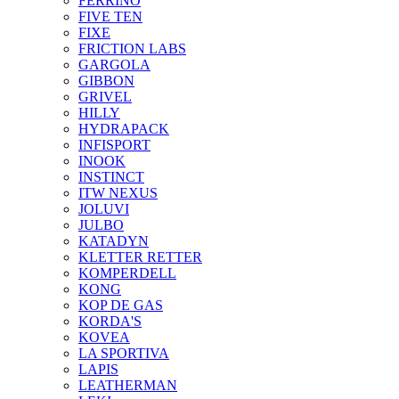
FERRINO
FIVE TEN
FIXE
FRICTION LABS
GARGOLA
GIBBON
GRIVEL
HILLY
HYDRAPACK
INFISPORT
INOOK
INSTINCT
ITW NEXUS
JOLUVI
JULBO
KATADYN
KLETTER RETTER
KOMPERDELL
KONG
KOP DE GAS
KORDA'S
KOVEA
LA SPORTIVA
LAPIS
LEATHERMAN