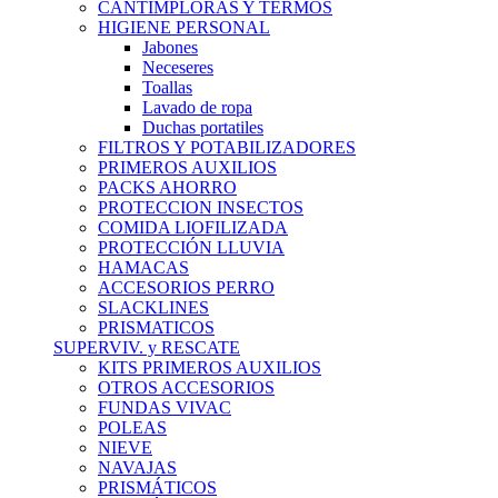
CANTIMPLORAS Y TERMOS
HIGIENE PERSONAL
Jabones
Neceseres
Toallas
Lavado de ropa
Duchas portatiles
FILTROS Y POTABILIZADORES
PRIMEROS AUXILIOS
PACKS AHORRO
PROTECCION INSECTOS
COMIDA LIOFILIZADA
PROTECCIÓN LLUVIA
HAMACAS
ACCESORIOS PERRO
SLACKLINES
PRISMATICOS
SUPERVIV. y RESCATE
KITS PRIMEROS AUXILIOS
OTROS ACCESORIOS
FUNDAS VIVAC
POLEAS
NIEVE
NAVAJAS
PRISMÁTICOS