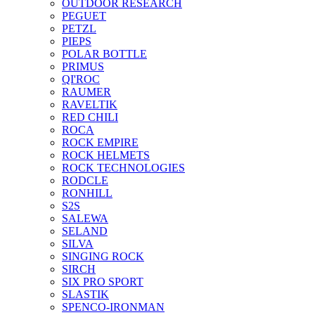
OUTDOOR RESEARCH
PEGUET
PETZL
PIEPS
POLAR BOTTLE
PRIMUS
QI'ROC
RAUMER
RAVELTIK
RED CHILI
ROCA
ROCK EMPIRE
ROCK HELMETS
ROCK TECHNOLOGIES
RODCLE
RONHILL
S2S
SALEWA
SELAND
SILVA
SINGING ROCK
SIRCH
SIX PRO SPORT
SLASTIK
SPENCO-IRONMAN