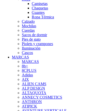
Camisetas
Chaquetas
Guantes
Ropa Térmica
Calzado
Mochilas
Cuerdas
Sacos de dormir
Pies de gato
Piolets y crampones
Iluminación
Cascos
MARCAS
MARCAS
8b+
8CPLUS
Adidas
AIX
ALIEN CAMS
ALP DESIGN
ALTAQUOTA
ANNECY COSMETICS
ANTHRON
ATIPICK
AVENTURE VERTICALE