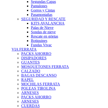
Segundas Capas
Pantalones
Gorros y Cintas
Pasamontañas
SEGURIDAD Y RESCATE
KITS AVALANCHA
Palas de Nieve
Sondas de nieve
Rescate en grietas
Botiquines
Fundas Vivac
VIA FERRATA
PACKS AHORRO
DISIPADORES
GUANTES
MOSQUETONES FERRATA
CALZADO
BAGAS DESCANSO
RAPEL
MOCHILAS FERRATA
POLEAS TIROLINA
ARNESES
PACKS AHORRO
ARNESES
CUERDAS