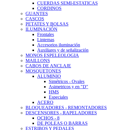
CUERDAS SEMI-ESTATICAS
CORDINOS
GUANTES
CASCOS
PETATES Y BOLSAS
ILUMINACIÓN
Frontales
Linternas
Accesorios iluminación
Auxiliares y de señalización
MONOS ESPELEOLOGIA
MAILLONS
CABOS DE ANCLAJE
MOSQUETONES
ALUMINIO
Simétricos - Ovales
Asimetricos y en "D"
HMS
Especiales
ACERO
BLOQUEADORES - REMONTADORES
DESCENSORES - RAPELADORES
OCHOS - 8
DE POLEAS O BARRAS
ESTRIBOS Y PEDALES