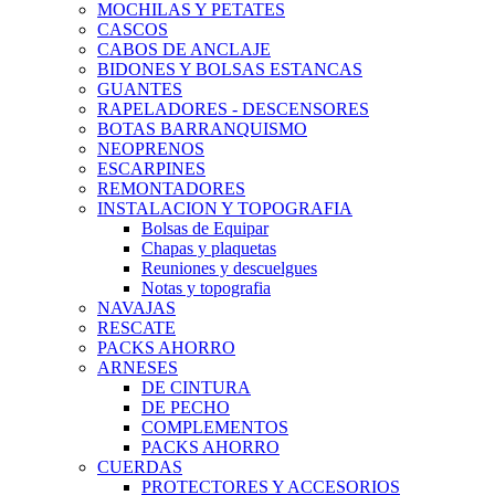
MOCHILAS Y PETATES
CASCOS
CABOS DE ANCLAJE
BIDONES Y BOLSAS ESTANCAS
GUANTES
RAPELADORES - DESCENSORES
BOTAS BARRANQUISMO
NEOPRENOS
ESCARPINES
REMONTADORES
INSTALACION Y TOPOGRAFIA
Bolsas de Equipar
Chapas y plaquetas
Reuniones y descuelgues
Notas y topografia
NAVAJAS
RESCATE
PACKS AHORRO
ARNESES
DE CINTURA
DE PECHO
COMPLEMENTOS
PACKS AHORRO
CUERDAS
PROTECTORES Y ACCESORIOS