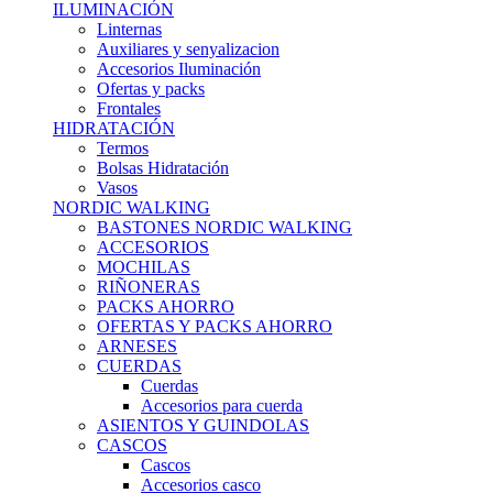
ILUMINACIÓN
Linternas
Auxiliares y senyalizacion
Accesorios Iluminación
Ofertas y packs
Frontales
HIDRATACIÓN
Termos
Bolsas Hidratación
Vasos
NORDIC WALKING
BASTONES NORDIC WALKING
ACCESORIOS
MOCHILAS
RIÑONERAS
PACKS AHORRO
OFERTAS Y PACKS AHORRO
ARNESES
CUERDAS
Cuerdas
Accesorios para cuerda
ASIENTOS Y GUINDOLAS
CASCOS
Cascos
Accesorios casco