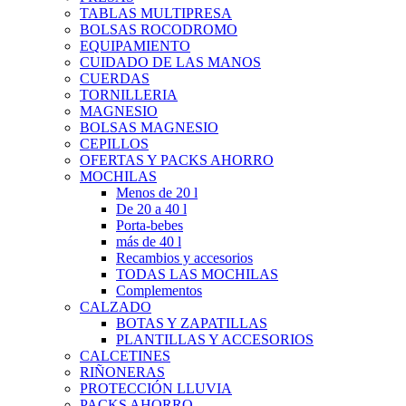
TABLAS MULTIPRESA
BOLSAS ROCODROMO
EQUIPAMIENTO
CUIDADO DE LAS MANOS
CUERDAS
TORNILLERIA
MAGNESIO
BOLSAS MAGNESIO
CEPILLOS
OFERTAS Y PACKS AHORRO
MOCHILAS
Menos de 20 l
De 20 a 40 l
Porta-bebes
más de 40 l
Recambios y accesorios
TODAS LAS MOCHILAS
Complementos
CALZADO
BOTAS Y ZAPATILLAS
PLANTILLAS Y ACCESORIOS
CALCETINES
RIÑONERAS
PROTECCIÓN LLUVIA
PACKS AHORRO