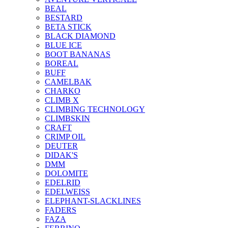
BEAL
BESTARD
BETA STICK
BLACK DIAMOND
BLUE ICE
BOOT BANANAS
BOREAL
BUFF
CAMELBAK
CHARKO
CLIMB X
CLIMBING TECHNOLOGY
CLIMBSKIN
CRAFT
CRIMP OIL
DEUTER
DIDAK'S
DMM
DOLOMITE
EDELRID
EDELWEISS
ELEPHANT-SLACKLINES
FADERS
FAZA