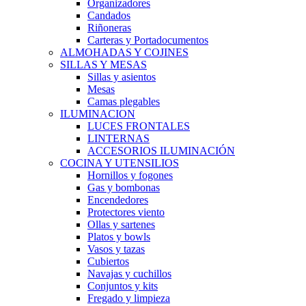
Organizadores
Candados
Riñoneras
Carteras y Portadocumentos
ALMOHADAS Y COJINES
SILLAS Y MESAS
Sillas y asientos
Mesas
Camas plegables
ILUMINACION
LUCES FRONTALES
LINTERNAS
ACCESORIOS ILUMINACIÓN
COCINA Y UTENSILIOS
Hornillos y fogones
Gas y bombonas
Encendedores
Protectores viento
Ollas y sartenes
Platos y bowls
Vasos y tazas
Cubiertos
Navajas y cuchillos
Conjuntos y kits
Fregado y limpieza