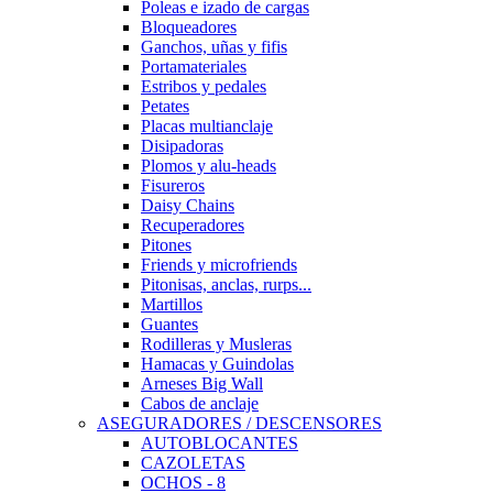
Poleas e izado de cargas
Bloqueadores
Ganchos, uñas y fifis
Portamateriales
Estribos y pedales
Petates
Placas multianclaje
Disipadoras
Plomos y alu-heads
Fisureros
Daisy Chains
Recuperadores
Pitones
Friends y microfriends
Pitonisas, anclas, rurps...
Martillos
Guantes
Rodilleras y Musleras
Hamacas y Guindolas
Arneses Big Wall
Cabos de anclaje
ASEGURADORES / DESCENSORES
AUTOBLOCANTES
CAZOLETAS
OCHOS - 8