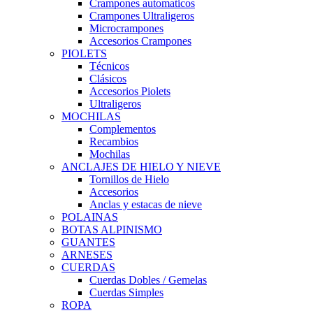
Crampones automaticos
Crampones Ultraligeros
Microcrampones
Accesorios Crampones
PIOLETS
Técnicos
Clásicos
Accesorios Piolets
Ultraligeros
MOCHILAS
Complementos
Recambios
Mochilas
ANCLAJES DE HIELO Y NIEVE
Tornillos de Hielo
Accesorios
Anclas y estacas de nieve
POLAINAS
BOTAS ALPINISMO
GUANTES
ARNESES
CUERDAS
Cuerdas Dobles / Gemelas
Cuerdas Simples
ROPA