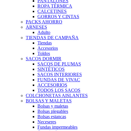
PANTALONES
ROPA TÉRMICA
CALCETINES
GORROS Y CINTAS
PACKS AHORRO
ARNESES
Adulto
TIENDAS DE CAMPAÑA
Tiendas
Accesorios
Toldos
SACOS DORMIR
SACOS DE PLUMAS
SINTÉTICOS
SACOS INTERIORES
FUNDAS DE VIVAC
ACCESORIOS
TODOS LOS SACOS
COLCHONETAS AISLANTES
BOLSAS Y MALETAS
Bolsas y maletas
Bolsas plegables
Bolsas estancas
Neceseres
Fundas impermeables