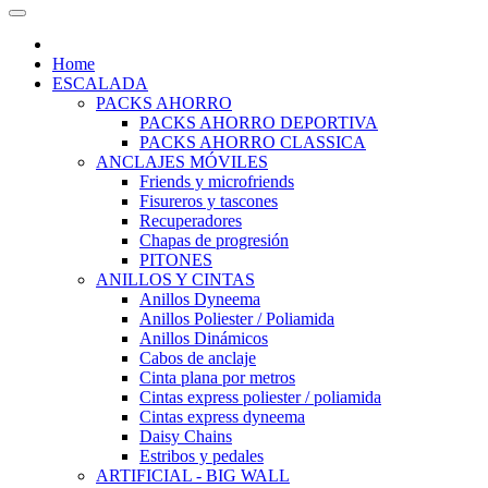
Home
ESCALADA
PACKS AHORRO
PACKS AHORRO DEPORTIVA
PACKS AHORRO CLASSICA
ANCLAJES MÓVILES
Friends y microfriends
Fisureros y tascones
Recuperadores
Chapas de progresión
PITONES
ANILLOS Y CINTAS
Anillos Dyneema
Anillos Poliester / Poliamida
Anillos Dinámicos
Cabos de anclaje
Cinta plana por metros
Cintas express poliester / poliamida
Cintas express dyneema
Daisy Chains
Estribos y pedales
ARTIFICIAL - BIG WALL