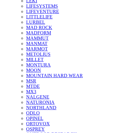
LEKI
LIFESYSTEMS
LIFEVENTURE
LITTLELIFE
LURBEL
MAD ROCK
MADFORM
MAMMUT
MANMAT
MARMOT
METOLIUS
MILLET
MONTURA
MOON
MOUNTAIN HARD WEAR
MSR
MTDE
MX3
NALGENE
NATURONIA
NORTHLAND
ODLO
OPINEL
ORTOVOX
OSPREY