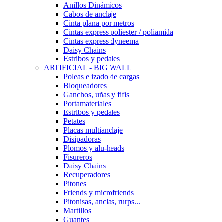
Anillos Dinámicos
Cabos de anclaje
Cinta plana por metros
Cintas express poliester / poliamida
Cintas express dyneema
Daisy Chains
Estribos y pedales
ARTIFICIAL - BIG WALL
Poleas e izado de cargas
Bloqueadores
Ganchos, uñas y fifis
Portamateriales
Estribos y pedales
Petates
Placas multianclaje
Disipadoras
Plomos y alu-heads
Fisureros
Daisy Chains
Recuperadores
Pitones
Friends y microfriends
Pitonisas, anclas, rurps...
Martillos
Guantes