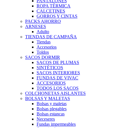
PANTALONES
ROPA TÉRMICA
CALCETINES
GORROS Y CINTAS
PACKS AHORRO
ARNESES
Adulto
TIENDAS DE CAMPAÑA
Tiendas
Accesorios
Toldos
SACOS DORMIR
SACOS DE PLUMAS
SINTÉTICOS
SACOS INTERIORES
FUNDAS DE VIVAC
ACCESORIOS
TODOS LOS SACOS
COLCHONETAS AISLANTES
BOLSAS Y MALETAS
Bolsas y maletas
Bolsas plegables
Bolsas estancas
Neceseres
Fundas impermeables