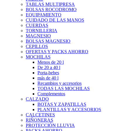
TABLAS MULTIPRESA
BOLSAS ROCODROMO
EQUIPAMIENTO
CUIDADO DE LAS MANOS
CUERDAS
TORNILLERIA
MAGNESIO
BOLSAS MAGNESIO
CEPILLOS
OFERTAS Y PACKS AHORRO
MOCHILAS
Menos de 20 l
De 20 a 40 l
Porta-bebes
más de 40 l
Recambios y accesorios
TODAS LAS MOCHILAS
Complementos
CALZADO
BOTAS Y ZAPATILLAS
PLANTILLAS Y ACCESORIOS
CALCETINES
RIÑONERAS
PROTECCIÓN LLUVIA
PACKS AHORRO