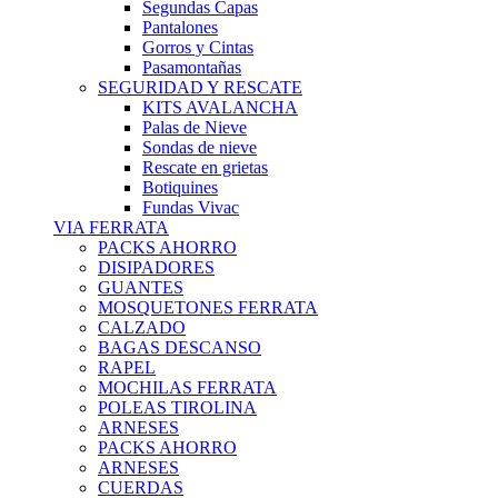
Segundas Capas
Pantalones
Gorros y Cintas
Pasamontañas
SEGURIDAD Y RESCATE
KITS AVALANCHA
Palas de Nieve
Sondas de nieve
Rescate en grietas
Botiquines
Fundas Vivac
VIA FERRATA
PACKS AHORRO
DISIPADORES
GUANTES
MOSQUETONES FERRATA
CALZADO
BAGAS DESCANSO
RAPEL
MOCHILAS FERRATA
POLEAS TIROLINA
ARNESES
PACKS AHORRO
ARNESES
CUERDAS