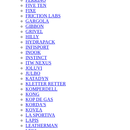
FERRINO
FIVE TEN
FIXE
FRICTION LABS
GARGOLA
GIBBON
GRIVEL
HILLY
HYDRAPACK
INFISPORT
INOOK
INSTINCT
ITW NEXUS
JOLUVI
JULBO
KATADYN
KLETTER RETTER
KOMPERDELL
KONG
KOP DE GAS
KORDA'S
KOVEA
LA SPORTIVA
LAPIS
LEATHERMAN