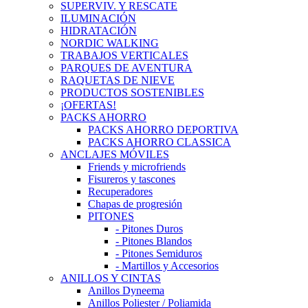
SUPERVIV. Y RESCATE
ILUMINACIÓN
HIDRATACIÓN
NORDIC WALKING
TRABAJOS VERTICALES
PARQUES DE AVENTURA
RAQUETAS DE NIEVE
PRODUCTOS SOSTENIBLES
¡OFERTAS!
PACKS AHORRO
PACKS AHORRO DEPORTIVA
PACKS AHORRO CLASSICA
ANCLAJES MÓVILES
Friends y microfriends
Fisureros y tascones
Recuperadores
Chapas de progresión
PITONES
- Pitones Duros
- Pitones Blandos
- Pitones Semiduros
- Martillos y Accesorios
ANILLOS Y CINTAS
Anillos Dyneema
Anillos Poliester / Poliamida