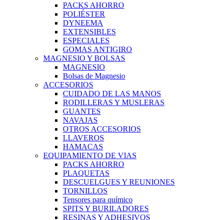
PACKS AHORRO
POLIÉSTER
DYNEEMA
EXTENSIBLES
ESPECIALES
GOMAS ANTIGIRO
MAGNESIO Y BOLSAS
MAGNESIO
Bolsas de Magnesio
ACCESORIOS
CUIDADO DE LAS MANOS
RODILLERAS Y MUSLERAS
GUANTES
NAVAJAS
OTROS ACCESORIOS
LLAVEROS
HAMACAS
EQUIPAMIENTO DE VIAS
PACKS AHORRO
PLAQUETAS
DESCUELGUES Y REUNIONES
TORNILLOS
Tensores para químico
SPITS Y BURILADORES
RESINAS Y ADHESIVOS