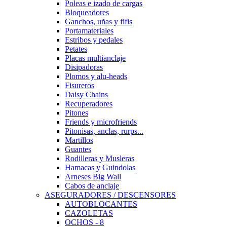
Poleas e izado de cargas
Bloqueadores
Ganchos, uñas y fifis
Portamateriales
Estribos y pedales
Petates
Placas multianclaje
Disipadoras
Plomos y alu-heads
Fisureros
Daisy Chains
Recuperadores
Pitones
Friends y microfriends
Pitonisas, anclas, rurps...
Martillos
Guantes
Rodilleras y Musleras
Hamacas y Guindolas
Arneses Big Wall
Cabos de anclaje
ASEGURADORES / DESCENSORES
AUTOBLOCANTES
CAZOLETAS
OCHOS - 8