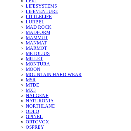
LEKI
LIFESYSTEMS
LIFEVENTURE
LITTLELIFE
LURBEL
MAD ROCK
MADFORM
MAMMUT
MANMAT
MARMOT
METOLIUS
MILLET
MONTURA
MOON
MOUNTAIN HARD WEAR
MSR
MTDE
MX3
NALGENE
NATURONIA
NORTHLAND
ODLO
OPINEL
ORTOVOX
OSPREY