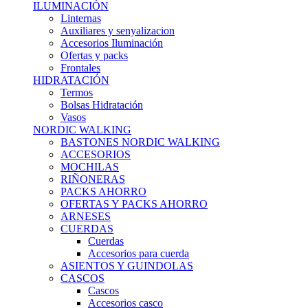
ILUMINACIÓN
Linternas
Auxiliares y senyalizacion
Accesorios Iluminación
Ofertas y packs
Frontales
HIDRATACIÓN
Termos
Bolsas Hidratación
Vasos
NORDIC WALKING
BASTONES NORDIC WALKING
ACCESORIOS
MOCHILAS
RIÑONERAS
PACKS AHORRO
OFERTAS Y PACKS AHORRO
ARNESES
CUERDAS
Cuerdas
Accesorios para cuerda
ASIENTOS Y GUINDOLAS
CASCOS
Cascos
Accesorios casco