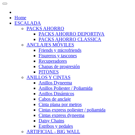
Home
ESCALADA
PACKS AHORRO
PACKS AHORRO DEPORTIVA
PACKS AHORRO CLASSICA
ANCLAJES MÓVILES
Friends y microfriends
Fisureros y tascones
Recuperadores
Chapas de progresión
PITONES
ANILLOS Y CINTAS
Anillos Dyneema
Anillos Poliester / Poliamida
Anillos Dinámicos
Cabos de anclaje
Cinta plana por metros
Cintas express poliester / poliamida
Cintas express dyneema
Daisy Chains
Estribos y pedales
ARTIFICIAL - BIG WALL