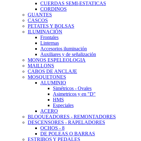
CUERDAS SEMI-ESTATICAS
CORDINOS
GUANTES
CASCOS
PETATES Y BOLSAS
ILUMINACIÓN
Frontales
Linternas
Accesorios iluminación
Auxiliares y de señalización
MONOS ESPELEOLOGIA
MAILLONS
CABOS DE ANCLAJE
MOSQUETONES
ALUMINIO
Simétricos - Ovales
Asimetricos y en "D"
HMS
Especiales
ACERO
BLOQUEADORES - REMONTADORES
DESCENSORES - RAPELADORES
OCHOS - 8
DE POLEAS O BARRAS
ESTRIBOS Y PEDALES