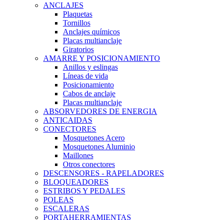
ANCLAJES
Plaquetas
Tornillos
Anclajes químicos
Placas multianclaje
Giratorios
AMARRE Y POSICIONAMIENTO
Anillos y eslingas
Líneas de vida
Posicionamiento
Cabos de anclaje
Placas multianclaje
ABSORVEDORES DE ENERGIA
ANTICAIDAS
CONECTORES
Mosquetones Acero
Mosquetones Aluminio
Maillones
Otros conectores
DESCENSORES - RAPELADORES
BLOQUEADORES
ESTRIBOS Y PEDALES
POLEAS
ESCALERAS
PORTAHERRAMIENTAS