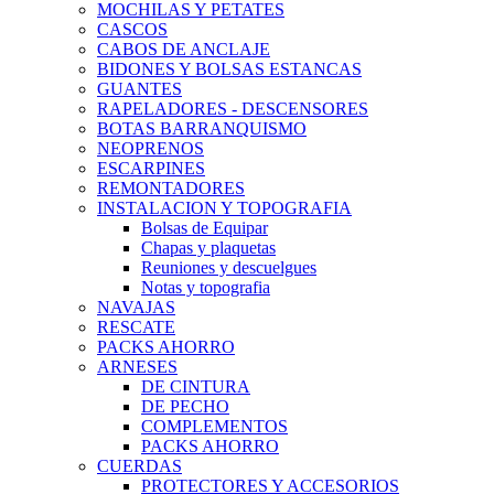
MOCHILAS Y PETATES
CASCOS
CABOS DE ANCLAJE
BIDONES Y BOLSAS ESTANCAS
GUANTES
RAPELADORES - DESCENSORES
BOTAS BARRANQUISMO
NEOPRENOS
ESCARPINES
REMONTADORES
INSTALACION Y TOPOGRAFIA
Bolsas de Equipar
Chapas y plaquetas
Reuniones y descuelgues
Notas y topografia
NAVAJAS
RESCATE
PACKS AHORRO
ARNESES
DE CINTURA
DE PECHO
COMPLEMENTOS
PACKS AHORRO
CUERDAS
PROTECTORES Y ACCESORIOS