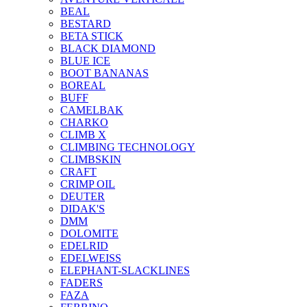
BEAL
BESTARD
BETA STICK
BLACK DIAMOND
BLUE ICE
BOOT BANANAS
BOREAL
BUFF
CAMELBAK
CHARKO
CLIMB X
CLIMBING TECHNOLOGY
CLIMBSKIN
CRAFT
CRIMP OIL
DEUTER
DIDAK'S
DMM
DOLOMITE
EDELRID
EDELWEISS
ELEPHANT-SLACKLINES
FADERS
FAZA