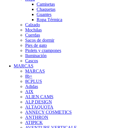
Camisetas
Chaquetas
Guantes
Ropa Térmica
Calzado
Mochilas
Cuerdas
Sacos de dormir
Pies de gato
Piolets y crampones
Iluminación
Cascos
MARCAS
MARCAS
8b+
8CPLUS
Adidas
AIX
ALIEN CAMS
ALP DESIGN
ALTAQUOTA
ANNECY COSMETICS
ANTHRON
ATIPICK
AVENTURE VERTICALE