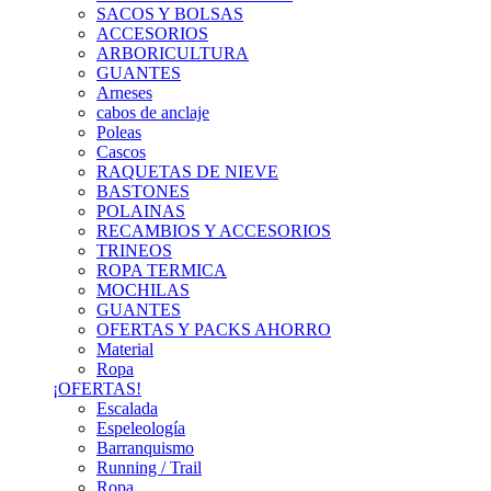
SACOS Y BOLSAS
ACCESORIOS
ARBORICULTURA
GUANTES
Arneses
cabos de anclaje
Poleas
Cascos
RAQUETAS DE NIEVE
BASTONES
POLAINAS
RECAMBIOS Y ACCESORIOS
TRINEOS
ROPA TERMICA
MOCHILAS
GUANTES
OFERTAS Y PACKS AHORRO
Material
Ropa
¡OFERTAS!
Escalada
Espeleología
Barranquismo
Running / Trail
Ropa