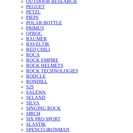
OUTDOOR RESEARCH
PEGUET
PETZL
PIEPS
POLAR BOTTLE
PRIMUS
QI'ROC
RAUMER
RAVELTIK
RED CHILI
ROCA
ROCK EMPIRE
ROCK HELMETS
ROCK TECHNOLOGIES
RODCLE
RONHILL
S2S
SALEWA
SELAND
SILVA
SINGING ROCK
SIRCH
SIX PRO SPORT
SLASTIK
SPENCO-IRONMAN