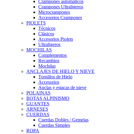
Crampones automaticos
Crampones Ultraligeros
Microcrampones
Accesorios Crampones
PIOLETS
Técnicos
Clásicos
Accesorios Piolets
Ultraligeros
MOCHILAS
Complementos
Recambios
Mochilas
ANCLAJES DE HIELO Y NIEVE
Tornillos de Hielo
Accesorios
Anclas y estacas de nieve
POLAINAS
BOTAS ALPINISMO
GUANTES
ARNESES
CUERDAS
Cuerdas Dobles / Gemelas
Cuerdas Simples
ROPA