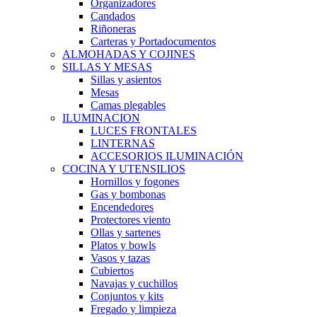
Organizadores
Candados
Riñoneras
Carteras y Portadocumentos
ALMOHADAS Y COJINES
SILLAS Y MESAS
Sillas y asientos
Mesas
Camas plegables
ILUMINACION
LUCES FRONTALES
LINTERNAS
ACCESORIOS ILUMINACIÓN
COCINA Y UTENSILIOS
Hornillos y fogones
Gas y bombonas
Encendedores
Protectores viento
Ollas y sartenes
Platos y bowls
Vasos y tazas
Cubiertos
Navajas y cuchillos
Conjuntos y kits
Fregado y limpieza