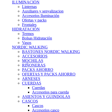
ILUMINACIÓN
Linternas
Auxiliares y senyalizacion
Accesorios Iluminación
Ofertas y packs
Frontales
HIDRATACIÓN
Termos
Bolsas Hidratación
Vasos
NORDIC WALKING
BASTONES NORDIC WALKING
ACCESORIOS
MOCHILAS
RIÑONERAS
PACKS AHORRO
OFERTAS Y PACKS AHORRO
ARNESES
CUERDAS
Cuerdas
Accesorios para cuerda
ASIENTOS Y GUINDOLAS
CASCOS
Cascos
Accesorios casco