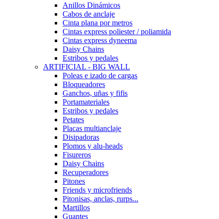
Anillos Dinámicos
Cabos de anclaje
Cinta plana por metros
Cintas express poliester / poliamida
Cintas express dyneema
Daisy Chains
Estribos y pedales
ARTIFICIAL - BIG WALL
Poleas e izado de cargas
Bloqueadores
Ganchos, uñas y fifis
Portamateriales
Estribos y pedales
Petates
Placas multianclaje
Disipadoras
Plomos y alu-heads
Fisureros
Daisy Chains
Recuperadores
Pitones
Friends y microfriends
Pitonisas, anclas, rurps...
Martillos
Guantes