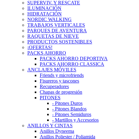
SUPERVIV. Y RESCATE
ILUMINACIÓN
HIDRATACIÓN
NORDIC WALKING
TRABAJOS VERTICALES
PARQUES DE AVENTURA
RAQUETAS DE NIEVE
PRODUCTOS SOSTENIBLES
¡OFERTAS!
PACKS AHORRO
PACKS AHORRO DEPORTIVA
PACKS AHORRO CLASSICA
ANCLAJES MÓVILES
Friends y microfriends
Fisureros y tascones
Recuperadores
Chapas de progresión
PITONES
- Pitones Duros
- Pitones Blandos
- Pitones Semiduros
- Martillos y Accesorios
ANILLOS Y CINTAS
Anillos Dyneema
Anillos Poliester / Poliamida