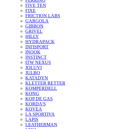
FERRINO
FIVE TEN
FIXE
FRICTION LABS
GARGOLA
GIBBON
GRIVEL
HILLY
HYDRAPACK
INFISPORT
INOOK
INSTINCT
ITW NEXUS
JOLUVI
JULBO
KATADYN
KLETTER RETTER
KOMPERDELL
KONG
KOP DE GAS
KORDA'S
KOVEA
LA SPORTIVA
LAPIS
LEATHERMAN