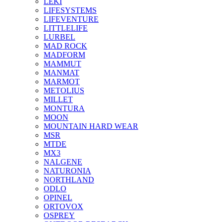
LEKI
LIFESYSTEMS
LIFEVENTURE
LITTLELIFE
LURBEL
MAD ROCK
MADFORM
MAMMUT
MANMAT
MARMOT
METOLIUS
MILLET
MONTURA
MOON
MOUNTAIN HARD WEAR
MSR
MTDE
MX3
NALGENE
NATURONIA
NORTHLAND
ODLO
OPINEL
ORTOVOX
OSPREY