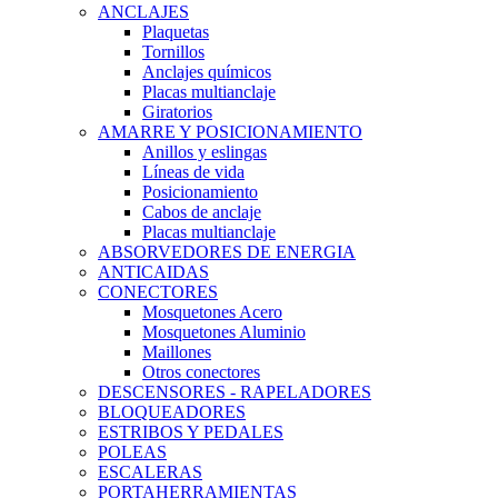
ANCLAJES
Plaquetas
Tornillos
Anclajes químicos
Placas multianclaje
Giratorios
AMARRE Y POSICIONAMIENTO
Anillos y eslingas
Líneas de vida
Posicionamiento
Cabos de anclaje
Placas multianclaje
ABSORVEDORES DE ENERGIA
ANTICAIDAS
CONECTORES
Mosquetones Acero
Mosquetones Aluminio
Maillones
Otros conectores
DESCENSORES - RAPELADORES
BLOQUEADORES
ESTRIBOS Y PEDALES
POLEAS
ESCALERAS
PORTAHERRAMIENTAS