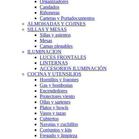
Organizadores
Candados
Riñoneras
Carteras y Portadocumentos
ALMOHADAS Y COJINES
SILLAS Y MESAS
Sillas y asientos
Mesas
Camas plegables
ILUMINACION
LUCES FRONTALES
LINTERNAS
ACCESORIOS ILUMINACIÓN
COCINA Y UTENSILIOS
Hornillos y fogones
Gas y bombonas
Encendedores
Protectores viento
Ollas y sartenes
Platos y bowls
Vasos y tazas
Cubiertos
Navajas y cuchillos
Conjuntos y kits
Fregado y limpieza