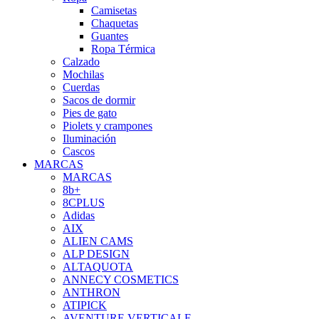
Camisetas
Chaquetas
Guantes
Ropa Térmica
Calzado
Mochilas
Cuerdas
Sacos de dormir
Pies de gato
Piolets y crampones
Iluminación
Cascos
MARCAS
MARCAS
8b+
8CPLUS
Adidas
AIX
ALIEN CAMS
ALP DESIGN
ALTAQUOTA
ANNECY COSMETICS
ANTHRON
ATIPICK
AVENTURE VERTICALE