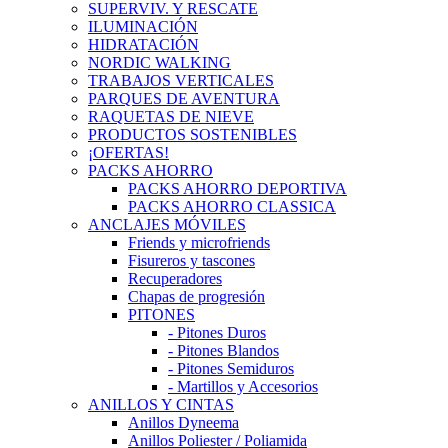
SUPERVIV. Y RESCATE
ILUMINACIÓN
HIDRATACIÓN
NORDIC WALKING
TRABAJOS VERTICALES
PARQUES DE AVENTURA
RAQUETAS DE NIEVE
PRODUCTOS SOSTENIBLES
¡OFERTAS!
PACKS AHORRO
PACKS AHORRO DEPORTIVA
PACKS AHORRO CLASSICA
ANCLAJES MÓVILES
Friends y microfriends
Fisureros y tascones
Recuperadores
Chapas de progresión
PITONES
- Pitones Duros
- Pitones Blandos
- Pitones Semiduros
- Martillos y Accesorios
ANILLOS Y CINTAS
Anillos Dyneema
Anillos Poliester / Poliamida