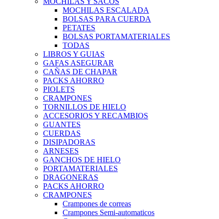
MOCHILAS Y SACOS
MOCHILAS ESCALADA
BOLSAS PARA CUERDA
PETATES
BOLSAS PORTAMATERIALES
TODAS
LIBROS Y GUIAS
GAFAS ASEGURAR
CAÑAS DE CHAPAR
PACKS AHORRO
PIOLETS
CRAMPONES
TORNILLOS DE HIELO
ACCESORIOS Y RECAMBIOS
GUANTES
CUERDAS
DISIPADORAS
ARNESES
GANCHOS DE HIELO
PORTAMATERIALES
DRAGONERAS
PACKS AHORRO
CRAMPONES
Crampones de correas
Crampones Semi-automaticos