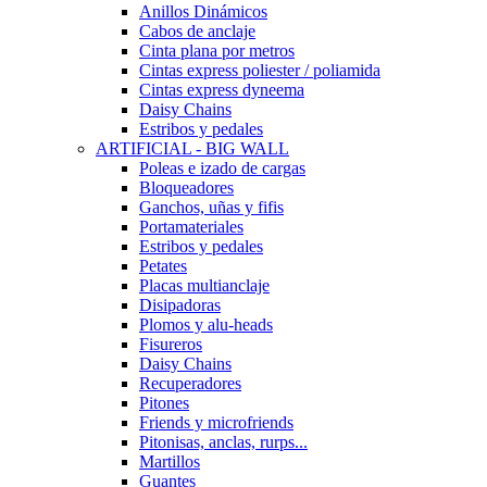
Anillos Dinámicos
Cabos de anclaje
Cinta plana por metros
Cintas express poliester / poliamida
Cintas express dyneema
Daisy Chains
Estribos y pedales
ARTIFICIAL - BIG WALL
Poleas e izado de cargas
Bloqueadores
Ganchos, uñas y fifis
Portamateriales
Estribos y pedales
Petates
Placas multianclaje
Disipadoras
Plomos y alu-heads
Fisureros
Daisy Chains
Recuperadores
Pitones
Friends y microfriends
Pitonisas, anclas, rurps...
Martillos
Guantes