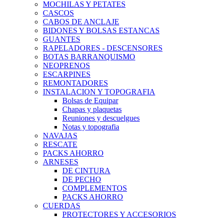
MOCHILAS Y PETATES
CASCOS
CABOS DE ANCLAJE
BIDONES Y BOLSAS ESTANCAS
GUANTES
RAPELADORES - DESCENSORES
BOTAS BARRANQUISMO
NEOPRENOS
ESCARPINES
REMONTADORES
INSTALACION Y TOPOGRAFIA
Bolsas de Equipar
Chapas y plaquetas
Reuniones y descuelgues
Notas y topografia
NAVAJAS
RESCATE
PACKS AHORRO
ARNESES
DE CINTURA
DE PECHO
COMPLEMENTOS
PACKS AHORRO
CUERDAS
PROTECTORES Y ACCESORIOS