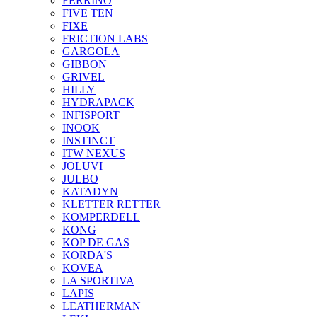
FERRINO
FIVE TEN
FIXE
FRICTION LABS
GARGOLA
GIBBON
GRIVEL
HILLY
HYDRAPACK
INFISPORT
INOOK
INSTINCT
ITW NEXUS
JOLUVI
JULBO
KATADYN
KLETTER RETTER
KOMPERDELL
KONG
KOP DE GAS
KORDA'S
KOVEA
LA SPORTIVA
LAPIS
LEATHERMAN