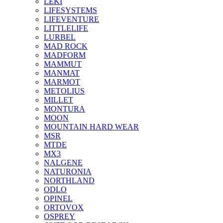
LEKI
LIFESYSTEMS
LIFEVENTURE
LITTLELIFE
LURBEL
MAD ROCK
MADFORM
MAMMUT
MANMAT
MARMOT
METOLIUS
MILLET
MONTURA
MOON
MOUNTAIN HARD WEAR
MSR
MTDE
MX3
NALGENE
NATURONIA
NORTHLAND
ODLO
OPINEL
ORTOVOX
OSPREY