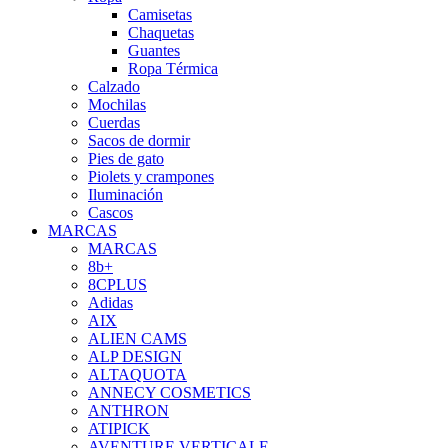
Camisetas
Chaquetas
Guantes
Ropa Térmica
Calzado
Mochilas
Cuerdas
Sacos de dormir
Pies de gato
Piolets y crampones
Iluminación
Cascos
MARCAS
MARCAS
8b+
8CPLUS
Adidas
AIX
ALIEN CAMS
ALP DESIGN
ALTAQUOTA
ANNECY COSMETICS
ANTHRON
ATIPICK
AVENTURE VERTICALE