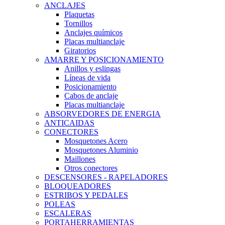
ANCLAJES
Plaquetas
Tornillos
Anclajes químicos
Placas multianclaje
Giratorios
AMARRE Y POSICIONAMIENTO
Anillos y eslingas
Líneas de vida
Posicionamiento
Cabos de anclaje
Placas multianclaje
ABSORVEDORES DE ENERGIA
ANTICAIDAS
CONECTORES
Mosquetones Acero
Mosquetones Aluminio
Maillones
Otros conectores
DESCENSORES - RAPELADORES
BLOQUEADORES
ESTRIBOS Y PEDALES
POLEAS
ESCALERAS
PORTAHERRAMIENTAS