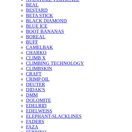
BEAL
BESTARD
BETA STICK
BLACK DIAMOND
BLUE ICE
BOOT BANANAS
BOREAL
BUFF
CAMELBAK
CHARKO
CLIMB X
CLIMBING TECHNOLOGY
CLIMBSKIN
CRAFT
CRIMP OIL
DEUTER
DIDAK'S
DMM
DOLOMITE
EDELRID
EDELWEISS
ELEPHANT-SLACKLINES
FADERS
FAZA