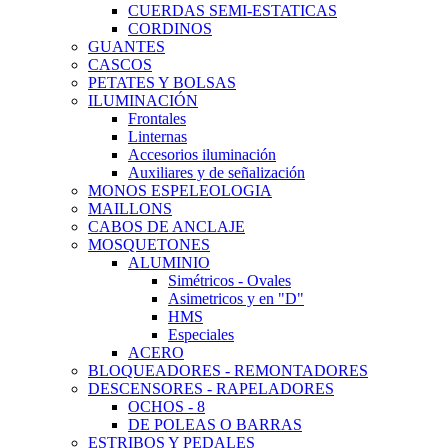
CUERDAS SEMI-ESTATICAS
CORDINOS
GUANTES
CASCOS
PETATES Y BOLSAS
ILUMINACIÓN
Frontales
Linternas
Accesorios iluminación
Auxiliares y de señalización
MONOS ESPELEOLOGIA
MAILLONS
CABOS DE ANCLAJE
MOSQUETONES
ALUMINIO
Simétricos - Ovales
Asimetricos y en "D"
HMS
Especiales
ACERO
BLOQUEADORES - REMONTADORES
DESCENSORES - RAPELADORES
OCHOS - 8
DE POLEAS O BARRAS
ESTRIBOS Y PEDALES