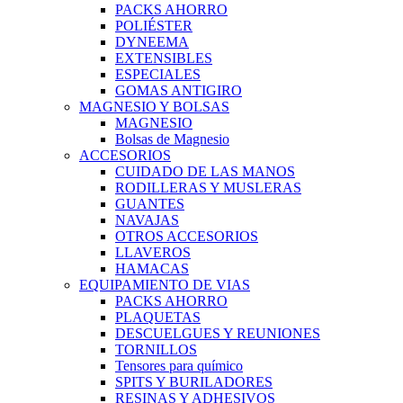
PACKS AHORRO
POLIÉSTER
DYNEEMA
EXTENSIBLES
ESPECIALES
GOMAS ANTIGIRO
MAGNESIO Y BOLSAS
MAGNESIO
Bolsas de Magnesio
ACCESORIOS
CUIDADO DE LAS MANOS
RODILLERAS Y MUSLERAS
GUANTES
NAVAJAS
OTROS ACCESORIOS
LLAVEROS
HAMACAS
EQUIPAMIENTO DE VIAS
PACKS AHORRO
PLAQUETAS
DESCUELGUES Y REUNIONES
TORNILLOS
Tensores para químico
SPITS Y BURILADORES
RESINAS Y ADHESIVOS