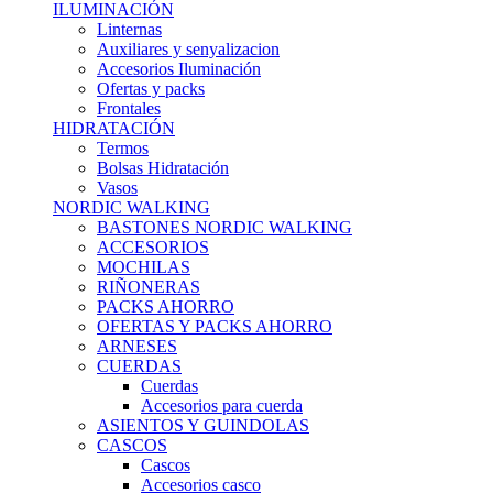
ILUMINACIÓN
Linternas
Auxiliares y senyalizacion
Accesorios Iluminación
Ofertas y packs
Frontales
HIDRATACIÓN
Termos
Bolsas Hidratación
Vasos
NORDIC WALKING
BASTONES NORDIC WALKING
ACCESORIOS
MOCHILAS
RIÑONERAS
PACKS AHORRO
OFERTAS Y PACKS AHORRO
ARNESES
CUERDAS
Cuerdas
Accesorios para cuerda
ASIENTOS Y GUINDOLAS
CASCOS
Cascos
Accesorios casco