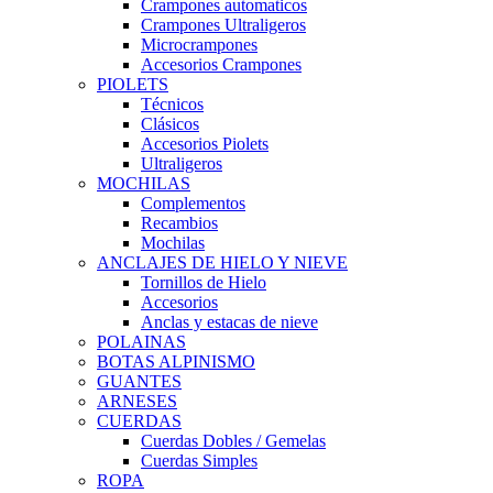
Crampones automaticos
Crampones Ultraligeros
Microcrampones
Accesorios Crampones
PIOLETS
Técnicos
Clásicos
Accesorios Piolets
Ultraligeros
MOCHILAS
Complementos
Recambios
Mochilas
ANCLAJES DE HIELO Y NIEVE
Tornillos de Hielo
Accesorios
Anclas y estacas de nieve
POLAINAS
BOTAS ALPINISMO
GUANTES
ARNESES
CUERDAS
Cuerdas Dobles / Gemelas
Cuerdas Simples
ROPA