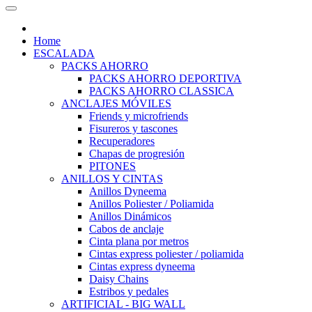
Home
ESCALADA
PACKS AHORRO
PACKS AHORRO DEPORTIVA
PACKS AHORRO CLASSICA
ANCLAJES MÓVILES
Friends y microfriends
Fisureros y tascones
Recuperadores
Chapas de progresión
PITONES
ANILLOS Y CINTAS
Anillos Dyneema
Anillos Poliester / Poliamida
Anillos Dinámicos
Cabos de anclaje
Cinta plana por metros
Cintas express poliester / poliamida
Cintas express dyneema
Daisy Chains
Estribos y pedales
ARTIFICIAL - BIG WALL