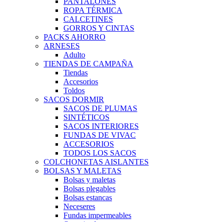
PANTALONES
ROPA TÉRMICA
CALCETINES
GORROS Y CINTAS
PACKS AHORRO
ARNESES
Adulto
TIENDAS DE CAMPAÑA
Tiendas
Accesorios
Toldos
SACOS DORMIR
SACOS DE PLUMAS
SINTÉTICOS
SACOS INTERIORES
FUNDAS DE VIVAC
ACCESORIOS
TODOS LOS SACOS
COLCHONETAS AISLANTES
BOLSAS Y MALETAS
Bolsas y maletas
Bolsas plegables
Bolsas estancas
Neceseres
Fundas impermeables