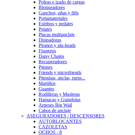
Poleas e izado de cargas
Bloqueadores
Ganchos, uñas y fifis
Portamateriales
Estribos y pedales
Petates
Placas multianclaje
Disipadoras
Plomos y alu-heads
Fisureros
Daisy Chains
Recuperadores
Pitones
Friends y microfriends
Pitonisas, anclas, rurps...
Martillos
Guantes
Rodilleras y Musleras
Hamacas y Guindolas
Arneses Big Wall
Cabos de anclaje
ASEGURADORES / DESCENSORES
AUTOBLOCANTES
CAZOLETAS
OCHOS - 8