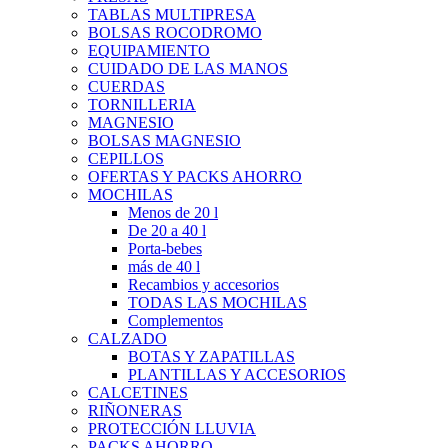
TABLAS MULTIPRESA
BOLSAS ROCODROMO
EQUIPAMIENTO
CUIDADO DE LAS MANOS
CUERDAS
TORNILLERIA
MAGNESIO
BOLSAS MAGNESIO
CEPILLOS
OFERTAS Y PACKS AHORRO
MOCHILAS
Menos de 20 l
De 20 a 40 l
Porta-bebes
más de 40 l
Recambios y accesorios
TODAS LAS MOCHILAS
Complementos
CALZADO
BOTAS Y ZAPATILLAS
PLANTILLAS Y ACCESORIOS
CALCETINES
RIÑONERAS
PROTECCIÓN LLUVIA
PACKS AHORRO