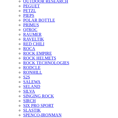
OUTDOOR RESEARCH
PEGUET
PETZL
PIEPS
POLAR BOTTLE
PRIMUS
QI'ROC
RAUMER
RAVELTIK
RED CHILI
ROCA
ROCK EMPIRE
ROCK HELMETS
ROCK TECHNOLOGIES
RODCLE
RONHILL
S2S
SALEWA
SELAND
SILVA
SINGING ROCK
SIRCH
SIX PRO SPORT
SLASTIK
SPENCO-IRONMAN