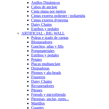
Anillos Dinámicos
Cabos de anclaje
Cinta plana por metros
Cintas express poliester / poliamida
Cintas express dyneema
Daisy Chains
Estribos y pedales
ARTIFICIAL - BIG WALL
Poleas e izado de cargas
Bloqueadores
Ganchos, uñas y fifis
Portamateriales
Estribos y pedales
Petates
Placas multianclaje
Disipadoras
Plomos y alu-heads
Fisureros
Daisy Chains
Recuperadores
Pitones
Friends y microfriends
Pitonisas, anclas, rurps...
Martillos
Guantes