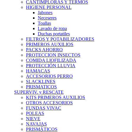
CANTIMPLORAS Y TERMOS
HIGIENE PERSONAL
Jabones
Neceseres
Toallas
Lavado de ropa
Duchas portatiles
FILTROS Y POTABILIZADORES
PRIMEROS AUXILIOS
PACKS AHORRO
PROTECCION INSECTOS
COMIDA LIOFILIZADA
PROTECCIÓN LLUVIA
HAMACAS
ACCESORIOS PERRO
SLACKLINES
PRISMATICOS
SUPERVIV. y RESCATE
KITS PRIMEROS AUXILIOS
OTROS ACCESORIOS
FUNDAS VIVAC
POLEAS
NIEVE
NAVAJAS
PRISMÁTICOS