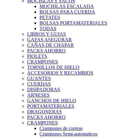
MOCHILAS Y SACOS
MOCHILAS ESCALADA
BOLSAS PARA CUERDA
PETATES
BOLSAS PORTAMATERIALES
TODAS
LIBROS Y GUIAS
GAFAS ASEGURAR
CAÑAS DE CHAPAR
PACKS AHORRO
PIOLETS
CRAMPONES
TORNILLOS DE HIELO
ACCESORIOS Y RECAMBIOS
GUANTES
CUERDAS
DISIPADORAS
ARNESES
GANCHOS DE HIELO
PORTAMATERIALES
DRAGONERAS
PACKS AHORRO
CRAMPONES
Crampones de correas
Crampones Semi-automaticos