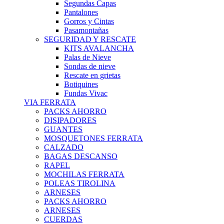
Segundas Capas
Pantalones
Gorros y Cintas
Pasamontañas
SEGURIDAD Y RESCATE
KITS AVALANCHA
Palas de Nieve
Sondas de nieve
Rescate en grietas
Botiquines
Fundas Vivac
VIA FERRATA
PACKS AHORRO
DISIPADORES
GUANTES
MOSQUETONES FERRATA
CALZADO
BAGAS DESCANSO
RAPEL
MOCHILAS FERRATA
POLEAS TIROLINA
ARNESES
PACKS AHORRO
ARNESES
CUERDAS