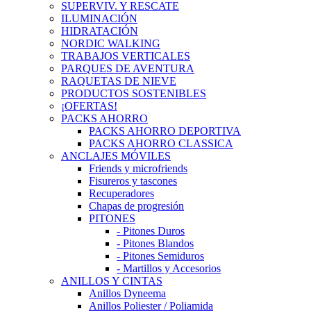
SUPERVIV. Y RESCATE
ILUMINACIÓN
HIDRATACIÓN
NORDIC WALKING
TRABAJOS VERTICALES
PARQUES DE AVENTURA
RAQUETAS DE NIEVE
PRODUCTOS SOSTENIBLES
¡OFERTAS!
PACKS AHORRO
PACKS AHORRO DEPORTIVA
PACKS AHORRO CLASSICA
ANCLAJES MÓVILES
Friends y microfriends
Fisureros y tascones
Recuperadores
Chapas de progresión
PITONES
- Pitones Duros
- Pitones Blandos
- Pitones Semiduros
- Martillos y Accesorios
ANILLOS Y CINTAS
Anillos Dyneema
Anillos Poliester / Poliamida