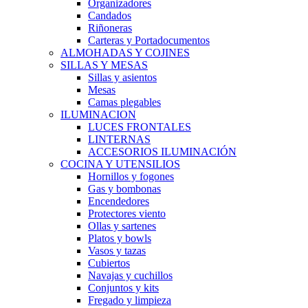
Organizadores
Candados
Riñoneras
Carteras y Portadocumentos
ALMOHADAS Y COJINES
SILLAS Y MESAS
Sillas y asientos
Mesas
Camas plegables
ILUMINACION
LUCES FRONTALES
LINTERNAS
ACCESORIOS ILUMINACIÓN
COCINA Y UTENSILIOS
Hornillos y fogones
Gas y bombonas
Encendedores
Protectores viento
Ollas y sartenes
Platos y bowls
Vasos y tazas
Cubiertos
Navajas y cuchillos
Conjuntos y kits
Fregado y limpieza