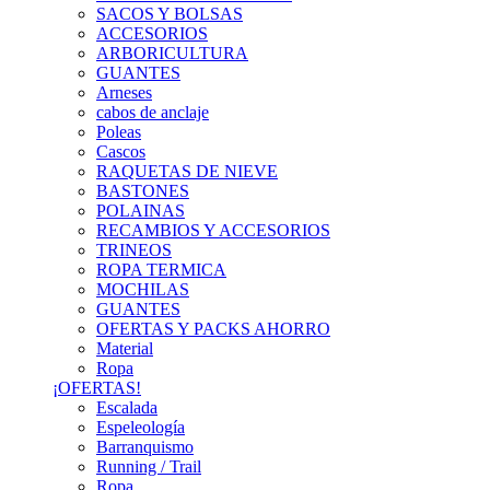
SACOS Y BOLSAS
ACCESORIOS
ARBORICULTURA
GUANTES
Arneses
cabos de anclaje
Poleas
Cascos
RAQUETAS DE NIEVE
BASTONES
POLAINAS
RECAMBIOS Y ACCESORIOS
TRINEOS
ROPA TERMICA
MOCHILAS
GUANTES
OFERTAS Y PACKS AHORRO
Material
Ropa
¡OFERTAS!
Escalada
Espeleología
Barranquismo
Running / Trail
Ropa