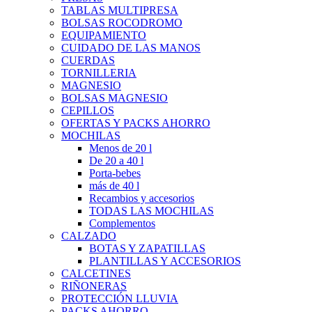
TABLAS MULTIPRESA
BOLSAS ROCODROMO
EQUIPAMIENTO
CUIDADO DE LAS MANOS
CUERDAS
TORNILLERIA
MAGNESIO
BOLSAS MAGNESIO
CEPILLOS
OFERTAS Y PACKS AHORRO
MOCHILAS
Menos de 20 l
De 20 a 40 l
Porta-bebes
más de 40 l
Recambios y accesorios
TODAS LAS MOCHILAS
Complementos
CALZADO
BOTAS Y ZAPATILLAS
PLANTILLAS Y ACCESORIOS
CALCETINES
RIÑONERAS
PROTECCIÓN LLUVIA
PACKS AHORRO