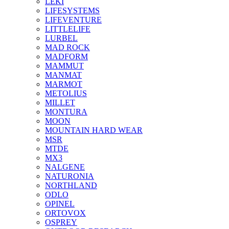
LEKI
LIFESYSTEMS
LIFEVENTURE
LITTLELIFE
LURBEL
MAD ROCK
MADFORM
MAMMUT
MANMAT
MARMOT
METOLIUS
MILLET
MONTURA
MOON
MOUNTAIN HARD WEAR
MSR
MTDE
MX3
NALGENE
NATURONIA
NORTHLAND
ODLO
OPINEL
ORTOVOX
OSPREY