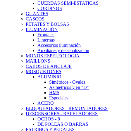
CUERDAS SEMI-ESTATICAS
CORDINOS
GUANTES
CASCOS
PETATES Y BOLSAS
ILUMINACIÓN
Frontales
Linternas
Accesorios iluminación
Auxiliares y de señalización
MONOS ESPELEOLOGIA
MAILLONS
CABOS DE ANCLAJE
MOSQUETONES
ALUMINIO
Simétricos - Ovales
Asimetricos y en "D"
HMS
Especiales
ACERO
BLOQUEADORES - REMONTADORES
DESCENSORES - RAPELADORES
OCHOS - 8
DE POLEAS O BARRAS
ESTRIBOS Y PEDALES