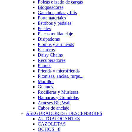
Poleas e izado de cargas
Bloqueadores
Ganchos, uñas y fifis
Portamateriales
Estribos y pedales
Petates
Placas multianclaje
Disipadoras
Plomos y alu-heads
Fisureros
Daisy Chains
Recuperadores
Pitones
Friends y microfriends
Pitonisas, anclas, rurps...
Martillos
Guantes
Rodilleras y Musleras
Hamacas y Guindolas
Arneses Big Wall
Cabos de anclaje
ASEGURADORES / DESCENSORES
AUTOBLOCANTES
CAZOLETAS
OCHOS - 8