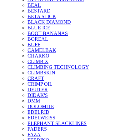
BEAL
BESTARD
BETA STICK
BLACK DIAMOND
BLUE ICE
BOOT BANANAS
BOREAL
BUFF
CAMELBAK
CHARKO
CLIMB X
CLIMBING TECHNOLOGY
CLIMBSKIN
CRAFT
CRIMP OIL
DEUTER
DIDAK'S
DMM
DOLOMITE
EDELRID
EDELWEISS
ELEPHANT-SLACKLINES
FADERS
FAZA