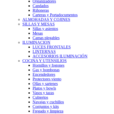
Organizadores
Candados
Riñoneras
Carteras y Portadocumentos
ALMOHADAS Y COJINES
SILLAS Y MESAS
Sillas y asientos
Mesas
Camas plegables
ILUMINACION
LUCES FRONTALES
LINTERNAS
ACCESORIOS ILUMINACIÓN
COCINA Y UTENSILIOS
Hornillos y fogones
Gas y bombonas
Encendedores
Protectores viento
Ollas y sartenes
Platos y bowls
Vasos y tazas
Cubiertos
Navajas y cuchillos
Conjuntos y kits
Fregado y limpieza