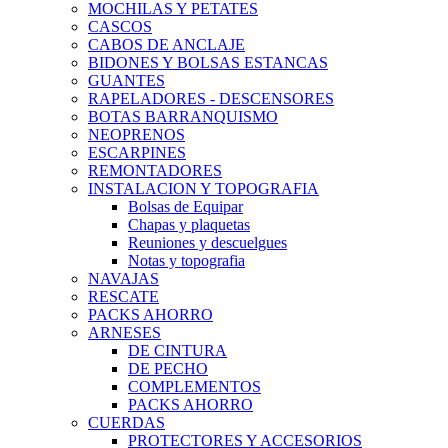
MOCHILAS Y PETATES
CASCOS
CABOS DE ANCLAJE
BIDONES Y BOLSAS ESTANCAS
GUANTES
RAPELADORES - DESCENSORES
BOTAS BARRANQUISMO
NEOPRENOS
ESCARPINES
REMONTADORES
INSTALACION Y TOPOGRAFIA
Bolsas de Equipar
Chapas y plaquetas
Reuniones y descuelgues
Notas y topografia
NAVAJAS
RESCATE
PACKS AHORRO
ARNESES
DE CINTURA
DE PECHO
COMPLEMENTOS
PACKS AHORRO
CUERDAS
PROTECTORES Y ACCESORIOS