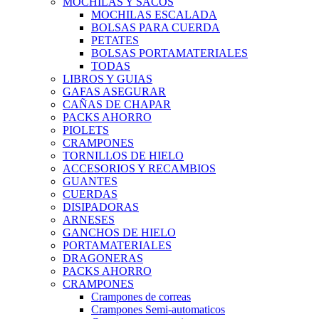
MOCHILAS Y SACOS
MOCHILAS ESCALADA
BOLSAS PARA CUERDA
PETATES
BOLSAS PORTAMATERIALES
TODAS
LIBROS Y GUIAS
GAFAS ASEGURAR
CAÑAS DE CHAPAR
PACKS AHORRO
PIOLETS
CRAMPONES
TORNILLOS DE HIELO
ACCESORIOS Y RECAMBIOS
GUANTES
CUERDAS
DISIPADORAS
ARNESES
GANCHOS DE HIELO
PORTAMATERIALES
DRAGONERAS
PACKS AHORRO
CRAMPONES
Crampones de correas
Crampones Semi-automaticos