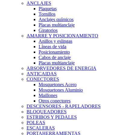
ANCLAJES
Plaquetas
Tornillos
Anclajes químicos
Placas multianclaje
Giratorios
AMARRE Y POSICIONAMIENTO
Anillos y eslingas
Líneas de vida
Posicionamiento
Cabos de anclaje
Placas multianclaje
ABSORVEDORES DE ENERGIA
ANTICAIDAS
CONECTORES
Mosquetones Acero
Mosquetones Aluminio
Maillones
Otros conectores
DESCENSORES - RAPELADORES
BLOQUEADORES
ESTRIBOS Y PEDALES
POLEAS
ESCALERAS
PORTAHERRAMIENTAS