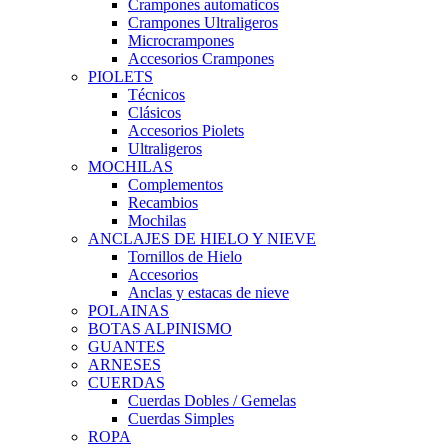
Crampones automaticos
Crampones Ultraligeros
Microcrampones
Accesorios Crampones
PIOLETS
Técnicos
Clásicos
Accesorios Piolets
Ultraligeros
MOCHILAS
Complementos
Recambios
Mochilas
ANCLAJES DE HIELO Y NIEVE
Tornillos de Hielo
Accesorios
Anclas y estacas de nieve
POLAINAS
BOTAS ALPINISMO
GUANTES
ARNESES
CUERDAS
Cuerdas Dobles / Gemelas
Cuerdas Simples
ROPA