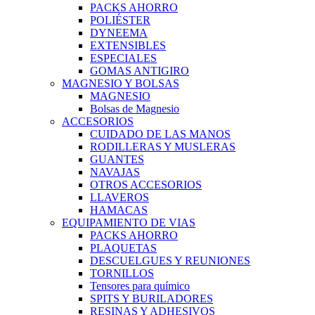
PACKS AHORRO
POLIÉSTER
DYNEEMA
EXTENSIBLES
ESPECIALES
GOMAS ANTIGIRO
MAGNESIO Y BOLSAS
MAGNESIO
Bolsas de Magnesio
ACCESORIOS
CUIDADO DE LAS MANOS
RODILLERAS Y MUSLERAS
GUANTES
NAVAJAS
OTROS ACCESORIOS
LLAVEROS
HAMACAS
EQUIPAMIENTO DE VIAS
PACKS AHORRO
PLAQUETAS
DESCUELGUES Y REUNIONES
TORNILLOS
Tensores para químico
SPITS Y BURILADORES
RESINAS Y ADHESIVOS