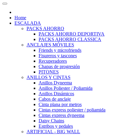
Home
ESCALADA
PACKS AHORRO
PACKS AHORRO DEPORTIVA
PACKS AHORRO CLASSICA
ANCLAJES MÓVILES
Friends y microfriends
Fisureros y tascones
Recuperadores
Chapas de progresión
PITONES
ANILLOS Y CINTAS
Anillos Dyneema
Anillos Poliester / Poliamida
Anillos Dinámicos
Cabos de anclaje
Cinta plana por metros
Cintas express poliester / poliamida
Cintas express dyneema
Daisy Chains
Estribos y pedales
ARTIFICIAL - BIG WALL