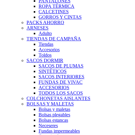
PANTALONES
ROPA TÉRMICA
CALCETINES
GORROS Y CINTAS
PACKS AHORRO
ARNESES
Adulto
TIENDAS DE CAMPAÑA
Tiendas
Accesorios
Toldos
SACOS DORMIR
SACOS DE PLUMAS
SINTÉTICOS
SACOS INTERIORES
FUNDAS DE VIVAC
ACCESORIOS
TODOS LOS SACOS
COLCHONETAS AISLANTES
BOLSAS Y MALETAS
Bolsas y maletas
Bolsas plegables
Bolsas estancas
Neceseres
Fundas impermeables