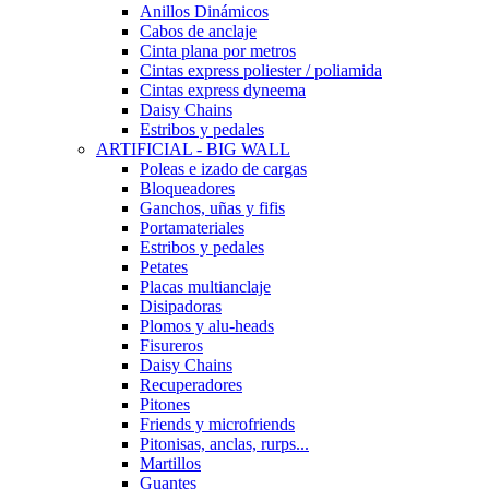
Anillos Dinámicos
Cabos de anclaje
Cinta plana por metros
Cintas express poliester / poliamida
Cintas express dyneema
Daisy Chains
Estribos y pedales
ARTIFICIAL - BIG WALL
Poleas e izado de cargas
Bloqueadores
Ganchos, uñas y fifis
Portamateriales
Estribos y pedales
Petates
Placas multianclaje
Disipadoras
Plomos y alu-heads
Fisureros
Daisy Chains
Recuperadores
Pitones
Friends y microfriends
Pitonisas, anclas, rurps...
Martillos
Guantes