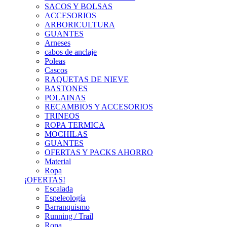
SACOS Y BOLSAS
ACCESORIOS
ARBORICULTURA
GUANTES
Arneses
cabos de anclaje
Poleas
Cascos
RAQUETAS DE NIEVE
BASTONES
POLAINAS
RECAMBIOS Y ACCESORIOS
TRINEOS
ROPA TERMICA
MOCHILAS
GUANTES
OFERTAS Y PACKS AHORRO
Material
Ropa
¡OFERTAS!
Escalada
Espeleología
Barranquismo
Running / Trail
Ropa