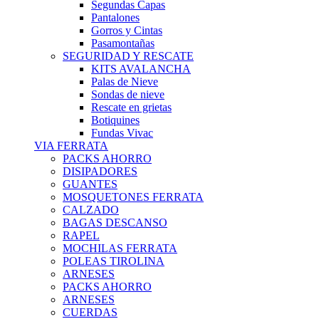
Segundas Capas
Pantalones
Gorros y Cintas
Pasamontañas
SEGURIDAD Y RESCATE
KITS AVALANCHA
Palas de Nieve
Sondas de nieve
Rescate en grietas
Botiquines
Fundas Vivac
VIA FERRATA
PACKS AHORRO
DISIPADORES
GUANTES
MOSQUETONES FERRATA
CALZADO
BAGAS DESCANSO
RAPEL
MOCHILAS FERRATA
POLEAS TIROLINA
ARNESES
PACKS AHORRO
ARNESES
CUERDAS