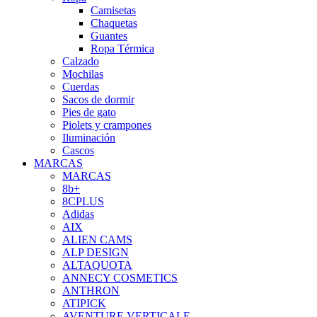
Camisetas
Chaquetas
Guantes
Ropa Térmica
Calzado
Mochilas
Cuerdas
Sacos de dormir
Pies de gato
Piolets y crampones
Iluminación
Cascos
MARCAS
MARCAS
8b+
8CPLUS
Adidas
AIX
ALIEN CAMS
ALP DESIGN
ALTAQUOTA
ANNECY COSMETICS
ANTHRON
ATIPICK
AVENTURE VERTICALE