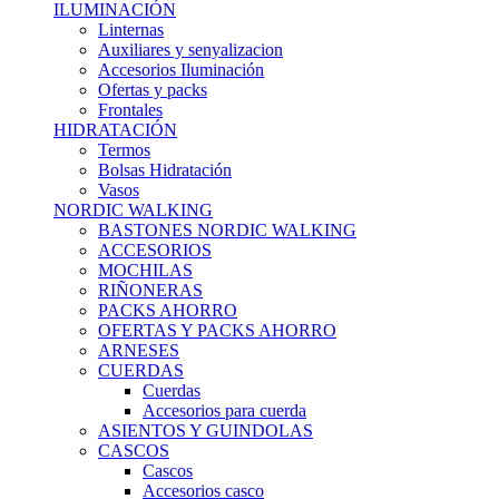
ILUMINACIÓN
Linternas
Auxiliares y senyalizacion
Accesorios Iluminación
Ofertas y packs
Frontales
HIDRATACIÓN
Termos
Bolsas Hidratación
Vasos
NORDIC WALKING
BASTONES NORDIC WALKING
ACCESORIOS
MOCHILAS
RIÑONERAS
PACKS AHORRO
OFERTAS Y PACKS AHORRO
ARNESES
CUERDAS
Cuerdas
Accesorios para cuerda
ASIENTOS Y GUINDOLAS
CASCOS
Cascos
Accesorios casco