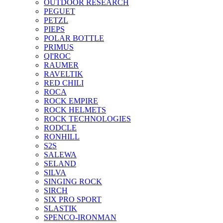
OUTDOOR RESEARCH
PEGUET
PETZL
PIEPS
POLAR BOTTLE
PRIMUS
QI'ROC
RAUMER
RAVELTIK
RED CHILI
ROCA
ROCK EMPIRE
ROCK HELMETS
ROCK TECHNOLOGIES
RODCLE
RONHILL
S2S
SALEWA
SELAND
SILVA
SINGING ROCK
SIRCH
SIX PRO SPORT
SLASTIK
SPENCO-IRONMAN