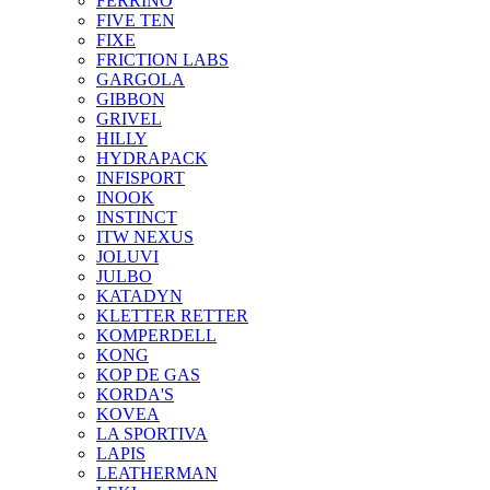
FERRINO
FIVE TEN
FIXE
FRICTION LABS
GARGOLA
GIBBON
GRIVEL
HILLY
HYDRAPACK
INFISPORT
INOOK
INSTINCT
ITW NEXUS
JOLUVI
JULBO
KATADYN
KLETTER RETTER
KOMPERDELL
KONG
KOP DE GAS
KORDA'S
KOVEA
LA SPORTIVA
LAPIS
LEATHERMAN