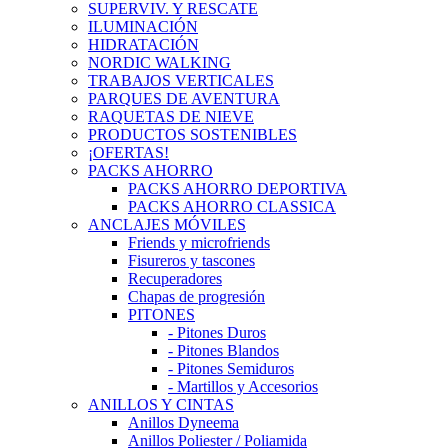
SUPERVIV. Y RESCATE
ILUMINACIÓN
HIDRATACIÓN
NORDIC WALKING
TRABAJOS VERTICALES
PARQUES DE AVENTURA
RAQUETAS DE NIEVE
PRODUCTOS SOSTENIBLES
¡OFERTAS!
PACKS AHORRO
PACKS AHORRO DEPORTIVA
PACKS AHORRO CLASSICA
ANCLAJES MÓVILES
Friends y microfriends
Fisureros y tascones
Recuperadores
Chapas de progresión
PITONES
- Pitones Duros
- Pitones Blandos
- Pitones Semiduros
- Martillos y Accesorios
ANILLOS Y CINTAS
Anillos Dyneema
Anillos Poliester / Poliamida