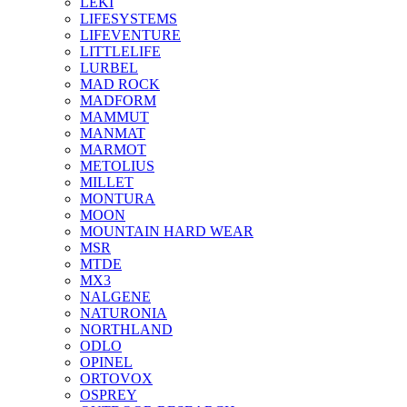
LEKI
LIFESYSTEMS
LIFEVENTURE
LITTLELIFE
LURBEL
MAD ROCK
MADFORM
MAMMUT
MANMAT
MARMOT
METOLIUS
MILLET
MONTURA
MOON
MOUNTAIN HARD WEAR
MSR
MTDE
MX3
NALGENE
NATURONIA
NORTHLAND
ODLO
OPINEL
ORTOVOX
OSPREY