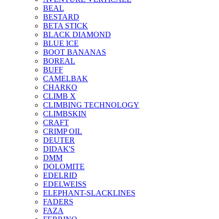
BEAL
BESTARD
BETA STICK
BLACK DIAMOND
BLUE ICE
BOOT BANANAS
BOREAL
BUFF
CAMELBAK
CHARKO
CLIMB X
CLIMBING TECHNOLOGY
CLIMBSKIN
CRAFT
CRIMP OIL
DEUTER
DIDAK'S
DMM
DOLOMITE
EDELRID
EDELWEISS
ELEPHANT-SLACKLINES
FADERS
FAZA