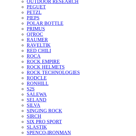
OUTDOOR RESEARCH
PEGUET
PETZL
PIEPS
POLAR BOTTLE
PRIMUS
QI'ROC
RAUMER
RAVELTIK
RED CHILI
ROCA
ROCK EMPIRE
ROCK HELMETS
ROCK TECHNOLOGIES
RODCLE
RONHILL
S2S
SALEWA
SELAND
SILVA
SINGING ROCK
SIRCH
SIX PRO SPORT
SLASTIK
SPENCO-IRONMAN