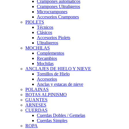
Crampones automaticos
Crampones Ultraligeros
Microcrampones
Accesorios Crampones
PIOLETS
Técnicos
Clásicos
Accesorios Piolets
Ultraligeros
MOCHILAS
Complementos
Recambios
Mochilas
ANCLAJES DE HIELO Y NIEVE
Tornillos de Hielo
Accesorios
Anclas y estacas de nieve
POLAINAS
BOTAS ALPINISMO
GUANTES
ARNESES
CUERDAS
Cuerdas Dobles / Gemelas
Cuerdas Simples
ROPA