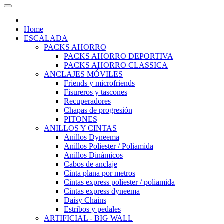
Home
ESCALADA
PACKS AHORRO
PACKS AHORRO DEPORTIVA
PACKS AHORRO CLASSICA
ANCLAJES MÓVILES
Friends y microfriends
Fisureros y tascones
Recuperadores
Chapas de progresión
PITONES
ANILLOS Y CINTAS
Anillos Dyneema
Anillos Poliester / Poliamida
Anillos Dinámicos
Cabos de anclaje
Cinta plana por metros
Cintas express poliester / poliamida
Cintas express dyneema
Daisy Chains
Estribos y pedales
ARTIFICIAL - BIG WALL