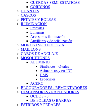
CUERDAS SEMI-ESTATICAS
CORDINOS
GUANTES
CASCOS
PETATES Y BOLSAS
ILUMINACIÓN
Frontales
Linternas
Accesorios iluminación
Auxiliares y de señalización
MONOS ESPELEOLOGIA
MAILLONS
CABOS DE ANCLAJE
MOSQUETONES
ALUMINIO
Simétricos - Ovales
Asimetricos y en "D"
HMS
Especiales
ACERO
BLOQUEADORES - REMONTADORES
DESCENSORES - RAPELADORES
OCHOS - 8
DE POLEAS O BARRAS
ESTRIBOS Y PEDALES