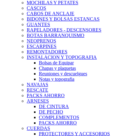
MOCHILAS Y PETATES
CASCOS
CABOS DE ANCLAJE
BIDONES Y BOLSAS ESTANCAS
GUANTES
RAPELADORES - DESCENSORES
BOTAS BARRANQUISMO
NEOPRENOS
ESCARPINES
REMONTADORES
INSTALACION Y TOPOGRAFIA
Bolsas de Equipar
Chapas y plaquetas
Reuniones y descuelgues
Notas y topografia
NAVAJAS
RESCATE
PACKS AHORRO
ARNESES
DE CINTURA
DE PECHO
COMPLEMENTOS
PACKS AHORRO
CUERDAS
PROTECTORES Y ACCESORIOS