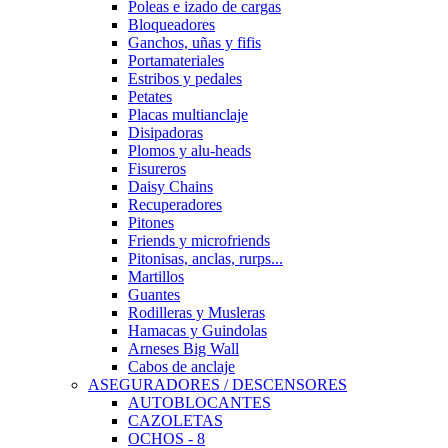
Poleas e izado de cargas
Bloqueadores
Ganchos, uñas y fifis
Portamateriales
Estribos y pedales
Petates
Placas multianclaje
Disipadoras
Plomos y alu-heads
Fisureros
Daisy Chains
Recuperadores
Pitones
Friends y microfriends
Pitonisas, anclas, rurps...
Martillos
Guantes
Rodilleras y Musleras
Hamacas y Guindolas
Arneses Big Wall
Cabos de anclaje
ASEGURADORES / DESCENSORES
AUTOBLOCANTES
CAZOLETAS
OCHOS - 8