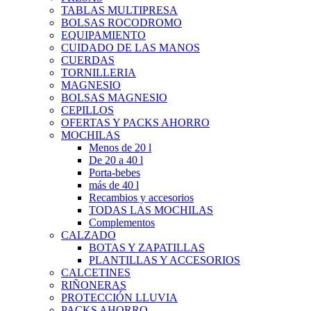
TABLAS MULTIPRESA
BOLSAS ROCODROMO
EQUIPAMIENTO
CUIDADO DE LAS MANOS
CUERDAS
TORNILLERIA
MAGNESIO
BOLSAS MAGNESIO
CEPILLOS
OFERTAS Y PACKS AHORRO
MOCHILAS
Menos de 20 l
De 20 a 40 l
Porta-bebes
más de 40 l
Recambios y accesorios
TODAS LAS MOCHILAS
Complementos
CALZADO
BOTAS Y ZAPATILLAS
PLANTILLAS Y ACCESORIOS
CALCETINES
RIÑONERAS
PROTECCIÓN LLUVIA
PACKS AHORRO