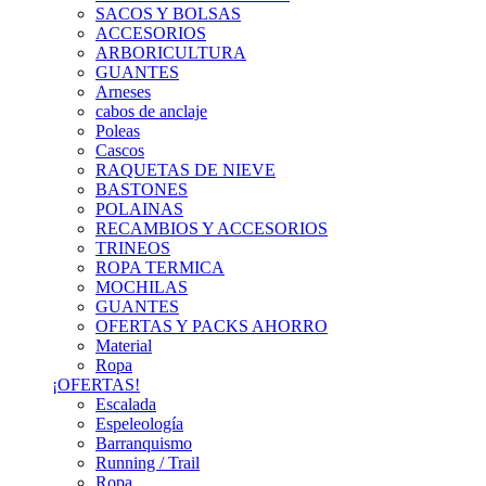
SACOS Y BOLSAS
ACCESORIOS
ARBORICULTURA
GUANTES
Arneses
cabos de anclaje
Poleas
Cascos
RAQUETAS DE NIEVE
BASTONES
POLAINAS
RECAMBIOS Y ACCESORIOS
TRINEOS
ROPA TERMICA
MOCHILAS
GUANTES
OFERTAS Y PACKS AHORRO
Material
Ropa
¡OFERTAS!
Escalada
Espeleología
Barranquismo
Running / Trail
Ropa