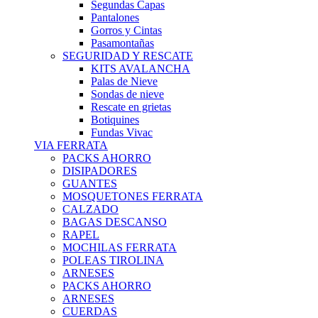
Segundas Capas
Pantalones
Gorros y Cintas
Pasamontañas
SEGURIDAD Y RESCATE
KITS AVALANCHA
Palas de Nieve
Sondas de nieve
Rescate en grietas
Botiquines
Fundas Vivac
VIA FERRATA
PACKS AHORRO
DISIPADORES
GUANTES
MOSQUETONES FERRATA
CALZADO
BAGAS DESCANSO
RAPEL
MOCHILAS FERRATA
POLEAS TIROLINA
ARNESES
PACKS AHORRO
ARNESES
CUERDAS