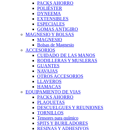
PACKS AHORRO
POLIÉSTER
DYNEEMA
EXTENSIBLES
ESPECIALES
GOMAS ANTIGIRO
MAGNESIO Y BOLSAS
MAGNESIO
Bolsas de Magnesio
ACCESORIOS
CUIDADO DE LAS MANOS
RODILLERAS Y MUSLERAS
GUANTES
NAVAJAS
OTROS ACCESORIOS
LLAVEROS
HAMACAS
EQUIPAMIENTO DE VIAS
PACKS AHORRO
PLAQUETAS
DESCUELGUES Y REUNIONES
TORNILLOS
Tensores para químico
SPITS Y BURILADORES
RESINAS Y ADHESIVOS