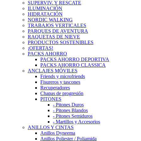
SUPERVIV. Y RESCATE
ILUMINACIÓN
HIDRATACIÓN
NORDIC WALKING
TRABAJOS VERTICALES
PARQUES DE AVENTURA
RAQUETAS DE NIEVE
PRODUCTOS SOSTENIBLES
¡OFERTAS!
PACKS AHORRO
PACKS AHORRO DEPORTIVA
PACKS AHORRO CLASSICA
ANCLAJES MÓVILES
Friends y microfriends
Fisureros y tascones
Recuperadores
Chapas de progresión
PITONES
- Pitones Duros
- Pitones Blandos
- Pitones Semiduros
- Martillos y Accesorios
ANILLOS Y CINTAS
Anillos Dyneema
Anillos Poliester / Poliamida