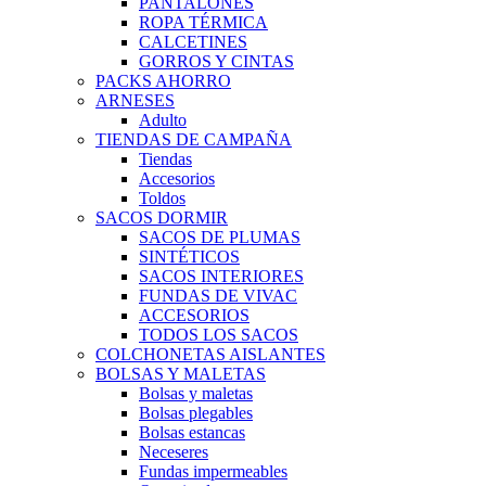
PANTALONES
ROPA TÉRMICA
CALCETINES
GORROS Y CINTAS
PACKS AHORRO
ARNESES
Adulto
TIENDAS DE CAMPAÑA
Tiendas
Accesorios
Toldos
SACOS DORMIR
SACOS DE PLUMAS
SINTÉTICOS
SACOS INTERIORES
FUNDAS DE VIVAC
ACCESORIOS
TODOS LOS SACOS
COLCHONETAS AISLANTES
BOLSAS Y MALETAS
Bolsas y maletas
Bolsas plegables
Bolsas estancas
Neceseres
Fundas impermeables