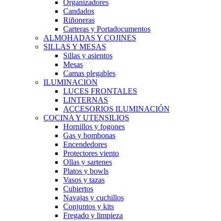
Organizadores
Candados
Riñoneras
Carteras y Portadocumentos
ALMOHADAS Y COJINES
SILLAS Y MESAS
Sillas y asientos
Mesas
Camas plegables
ILUMINACION
LUCES FRONTALES
LINTERNAS
ACCESORIOS ILUMINACIÓN
COCINA Y UTENSILIOS
Hornillos y fogones
Gas y bombonas
Encendedores
Protectores viento
Ollas y sartenes
Platos y bowls
Vasos y tazas
Cubiertos
Navajas y cuchillos
Conjuntos y kits
Fregado y limpieza