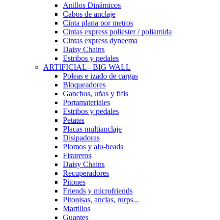
Anillos Dinámicos
Cabos de anclaje
Cinta plana por metros
Cintas express poliester / poliamida
Cintas express dyneema
Daisy Chains
Estribos y pedales
ARTIFICIAL - BIG WALL
Poleas e izado de cargas
Bloqueadores
Ganchos, uñas y fifis
Portamateriales
Estribos y pedales
Petates
Placas multianclaje
Disipadoras
Plomos y alu-heads
Fisureros
Daisy Chains
Recuperadores
Pitones
Friends y microfriends
Pitonisas, anclas, rurps...
Martillos
Guantes