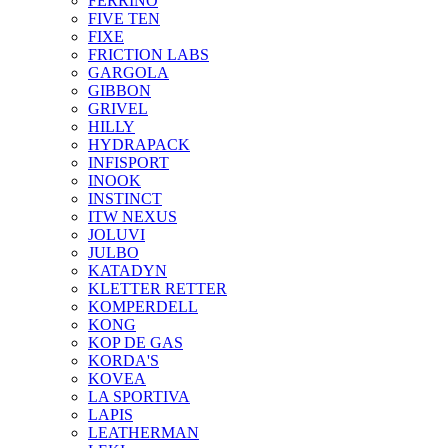
FERRINO
FIVE TEN
FIXE
FRICTION LABS
GARGOLA
GIBBON
GRIVEL
HILLY
HYDRAPACK
INFISPORT
INOOK
INSTINCT
ITW NEXUS
JOLUVI
JULBO
KATADYN
KLETTER RETTER
KOMPERDELL
KONG
KOP DE GAS
KORDA'S
KOVEA
LA SPORTIVA
LAPIS
LEATHERMAN