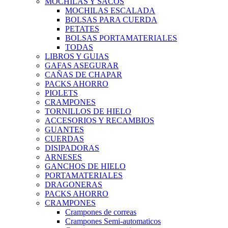
MOCHILAS Y SACOS
MOCHILAS ESCALADA
BOLSAS PARA CUERDA
PETATES
BOLSAS PORTAMATERIALES
TODAS
LIBROS Y GUIAS
GAFAS ASEGURAR
CAÑAS DE CHAPAR
PACKS AHORRO
PIOLETS
CRAMPONES
TORNILLOS DE HIELO
ACCESORIOS Y RECAMBIOS
GUANTES
CUERDAS
DISIPADORAS
ARNESES
GANCHOS DE HIELO
PORTAMATERIALES
DRAGONERAS
PACKS AHORRO
CRAMPONES
Crampones de correas
Crampones Semi-automaticos