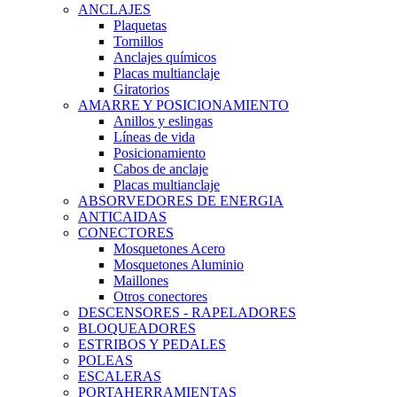
ANCLAJES
Plaquetas
Tornillos
Anclajes químicos
Placas multianclaje
Giratorios
AMARRE Y POSICIONAMIENTO
Anillos y eslingas
Líneas de vida
Posicionamiento
Cabos de anclaje
Placas multianclaje
ABSORVEDORES DE ENERGIA
ANTICAIDAS
CONECTORES
Mosquetones Acero
Mosquetones Aluminio
Maillones
Otros conectores
DESCENSORES - RAPELADORES
BLOQUEADORES
ESTRIBOS Y PEDALES
POLEAS
ESCALERAS
PORTAHERRAMIENTAS