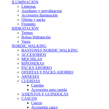
ILUMINACIÓN
Linternas
Auxiliares y senyalizacion
Accesorios Iluminación
Ofertas y packs
Frontales
HIDRATACIÓN
Termos
Bolsas Hidratación
Vasos
NORDIC WALKING
BASTONES NORDIC WALKING
ACCESORIOS
MOCHILAS
RIÑONERAS
PACKS AHORRO
OFERTAS Y PACKS AHORRO
ARNESES
CUERDAS
Cuerdas
Accesorios para cuerda
ASIENTOS Y GUINDOLAS
CASCOS
Cascos
Accesorios casco