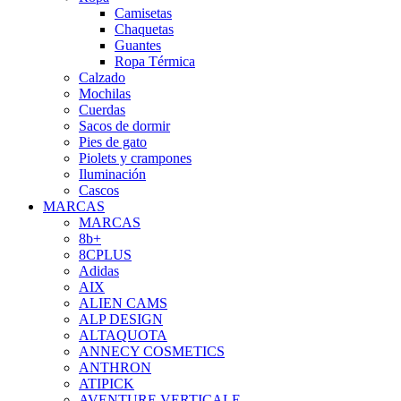
Camisetas
Chaquetas
Guantes
Ropa Térmica
Calzado
Mochilas
Cuerdas
Sacos de dormir
Pies de gato
Piolets y crampones
Iluminación
Cascos
MARCAS
MARCAS
8b+
8CPLUS
Adidas
AIX
ALIEN CAMS
ALP DESIGN
ALTAQUOTA
ANNECY COSMETICS
ANTHRON
ATIPICK
AVENTURE VERTICALE