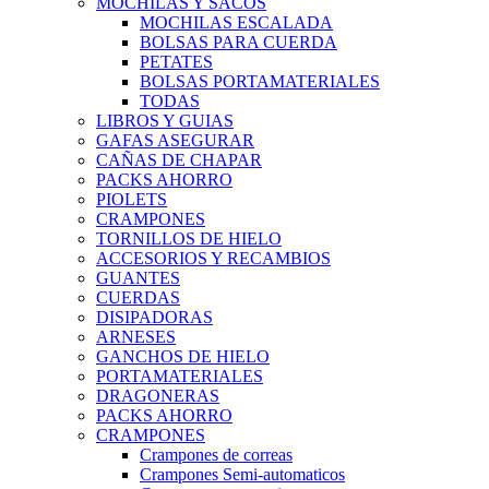
MOCHILAS Y SACOS
MOCHILAS ESCALADA
BOLSAS PARA CUERDA
PETATES
BOLSAS PORTAMATERIALES
TODAS
LIBROS Y GUIAS
GAFAS ASEGURAR
CAÑAS DE CHAPAR
PACKS AHORRO
PIOLETS
CRAMPONES
TORNILLOS DE HIELO
ACCESORIOS Y RECAMBIOS
GUANTES
CUERDAS
DISIPADORAS
ARNESES
GANCHOS DE HIELO
PORTAMATERIALES
DRAGONERAS
PACKS AHORRO
CRAMPONES
Crampones de correas
Crampones Semi-automaticos