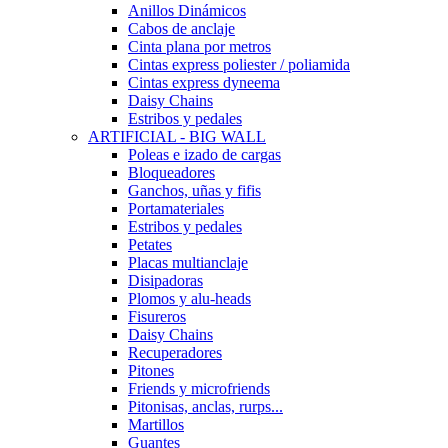
Anillos Dinámicos
Cabos de anclaje
Cinta plana por metros
Cintas express poliester / poliamida
Cintas express dyneema
Daisy Chains
Estribos y pedales
ARTIFICIAL - BIG WALL
Poleas e izado de cargas
Bloqueadores
Ganchos, uñas y fifis
Portamateriales
Estribos y pedales
Petates
Placas multianclaje
Disipadoras
Plomos y alu-heads
Fisureros
Daisy Chains
Recuperadores
Pitones
Friends y microfriends
Pitonisas, anclas, rurps...
Martillos
Guantes