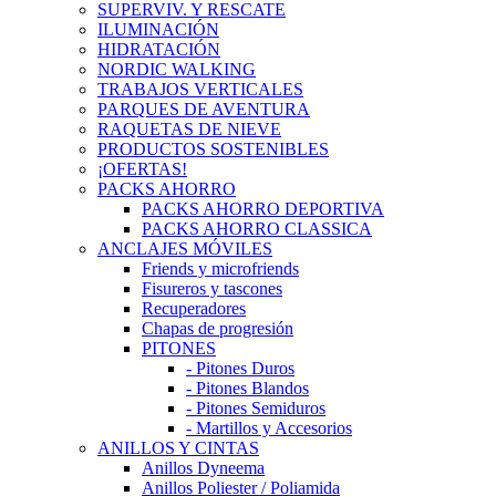
SUPERVIV. Y RESCATE
ILUMINACIÓN
HIDRATACIÓN
NORDIC WALKING
TRABAJOS VERTICALES
PARQUES DE AVENTURA
RAQUETAS DE NIEVE
PRODUCTOS SOSTENIBLES
¡OFERTAS!
PACKS AHORRO
PACKS AHORRO DEPORTIVA
PACKS AHORRO CLASSICA
ANCLAJES MÓVILES
Friends y microfriends
Fisureros y tascones
Recuperadores
Chapas de progresión
PITONES
- Pitones Duros
- Pitones Blandos
- Pitones Semiduros
- Martillos y Accesorios
ANILLOS Y CINTAS
Anillos Dyneema
Anillos Poliester / Poliamida