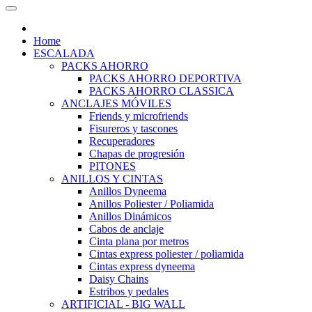
Home
ESCALADA
PACKS AHORRO
PACKS AHORRO DEPORTIVA
PACKS AHORRO CLASSICA
ANCLAJES MÓVILES
Friends y microfriends
Fisureros y tascones
Recuperadores
Chapas de progresión
PITONES
ANILLOS Y CINTAS
Anillos Dyneema
Anillos Poliester / Poliamida
Anillos Dinámicos
Cabos de anclaje
Cinta plana por metros
Cintas express poliester / poliamida
Cintas express dyneema
Daisy Chains
Estribos y pedales
ARTIFICIAL - BIG WALL