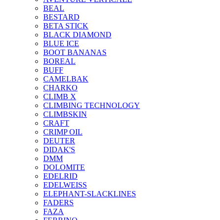
BEAL
BESTARD
BETA STICK
BLACK DIAMOND
BLUE ICE
BOOT BANANAS
BOREAL
BUFF
CAMELBAK
CHARKO
CLIMB X
CLIMBING TECHNOLOGY
CLIMBSKIN
CRAFT
CRIMP OIL
DEUTER
DIDAK'S
DMM
DOLOMITE
EDELRID
EDELWEISS
ELEPHANT-SLACKLINES
FADERS
FAZA