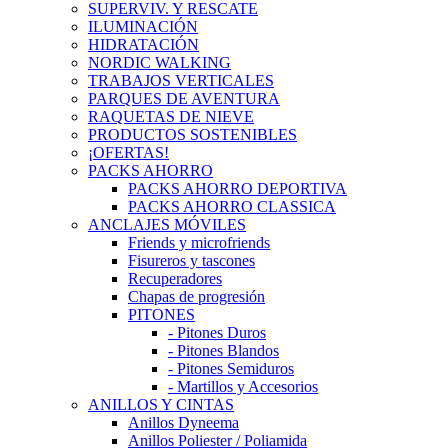
SUPERVIV. Y RESCATE
ILUMINACIÓN
HIDRATACIÓN
NORDIC WALKING
TRABAJOS VERTICALES
PARQUES DE AVENTURA
RAQUETAS DE NIEVE
PRODUCTOS SOSTENIBLES
¡OFERTAS!
PACKS AHORRO
PACKS AHORRO DEPORTIVA
PACKS AHORRO CLASSICA
ANCLAJES MÓVILES
Friends y microfriends
Fisureros y tascones
Recuperadores
Chapas de progresión
PITONES
- Pitones Duros
- Pitones Blandos
- Pitones Semiduros
- Martillos y Accesorios
ANILLOS Y CINTAS
Anillos Dyneema
Anillos Poliester / Poliamida