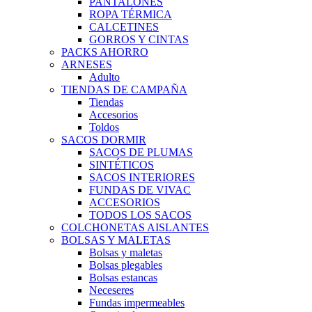
PANTALONES
ROPA TÉRMICA
CALCETINES
GORROS Y CINTAS
PACKS AHORRO
ARNESES
Adulto
TIENDAS DE CAMPAÑA
Tiendas
Accesorios
Toldos
SACOS DORMIR
SACOS DE PLUMAS
SINTÉTICOS
SACOS INTERIORES
FUNDAS DE VIVAC
ACCESORIOS
TODOS LOS SACOS
COLCHONETAS AISLANTES
BOLSAS Y MALETAS
Bolsas y maletas
Bolsas plegables
Bolsas estancas
Neceseres
Fundas impermeables