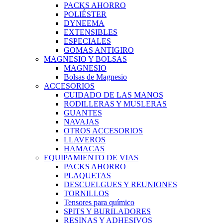
PACKS AHORRO
POLIÉSTER
DYNEEMA
EXTENSIBLES
ESPECIALES
GOMAS ANTIGIRO
MAGNESIO Y BOLSAS
MAGNESIO
Bolsas de Magnesio
ACCESORIOS
CUIDADO DE LAS MANOS
RODILLERAS Y MUSLERAS
GUANTES
NAVAJAS
OTROS ACCESORIOS
LLAVEROS
HAMACAS
EQUIPAMIENTO DE VIAS
PACKS AHORRO
PLAQUETAS
DESCUELGUES Y REUNIONES
TORNILLOS
Tensores para químico
SPITS Y BURILADORES
RESINAS Y ADHESIVOS