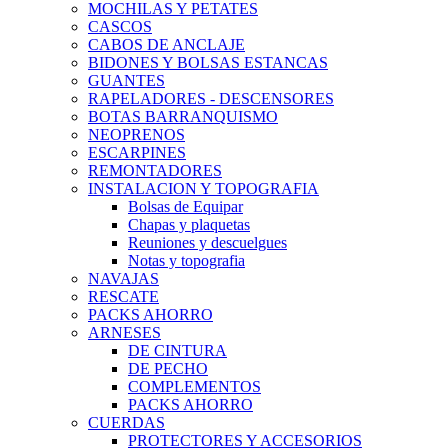
MOCHILAS Y PETATES
CASCOS
CABOS DE ANCLAJE
BIDONES Y BOLSAS ESTANCAS
GUANTES
RAPELADORES - DESCENSORES
BOTAS BARRANQUISMO
NEOPRENOS
ESCARPINES
REMONTADORES
INSTALACION Y TOPOGRAFIA
Bolsas de Equipar
Chapas y plaquetas
Reuniones y descuelgues
Notas y topografia
NAVAJAS
RESCATE
PACKS AHORRO
ARNESES
DE CINTURA
DE PECHO
COMPLEMENTOS
PACKS AHORRO
CUERDAS
PROTECTORES Y ACCESORIOS