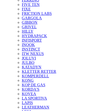
FERRINO
FIVE TEN
FIXE
FRICTION LABS
GARGOLA
GIBBON
GRIVEL
HILLY
HYDRAPACK
INFISPORT
INOOK
INSTINCT
ITW NEXUS
JOLUVI
JULBO
KATADYN
KLETTER RETTER
KOMPERDELL
KONG
KOP DE GAS
KORDA'S
KOVEA
LA SPORTIVA
LAPIS
LEATHERMAN