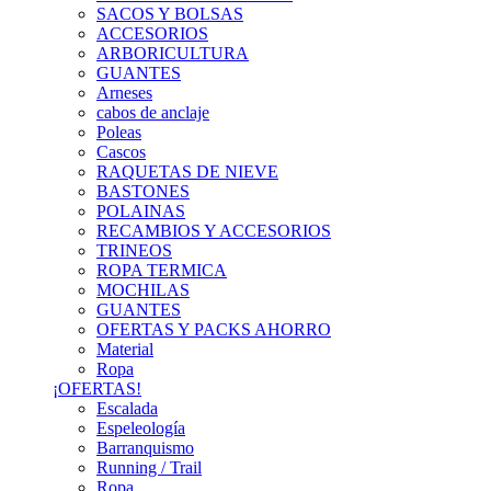
SACOS Y BOLSAS
ACCESORIOS
ARBORICULTURA
GUANTES
Arneses
cabos de anclaje
Poleas
Cascos
RAQUETAS DE NIEVE
BASTONES
POLAINAS
RECAMBIOS Y ACCESORIOS
TRINEOS
ROPA TERMICA
MOCHILAS
GUANTES
OFERTAS Y PACKS AHORRO
Material
Ropa
¡OFERTAS!
Escalada
Espeleología
Barranquismo
Running / Trail
Ropa