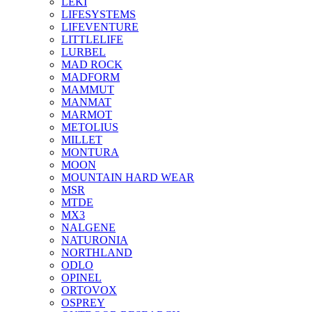
LEKI
LIFESYSTEMS
LIFEVENTURE
LITTLELIFE
LURBEL
MAD ROCK
MADFORM
MAMMUT
MANMAT
MARMOT
METOLIUS
MILLET
MONTURA
MOON
MOUNTAIN HARD WEAR
MSR
MTDE
MX3
NALGENE
NATURONIA
NORTHLAND
ODLO
OPINEL
ORTOVOX
OSPREY