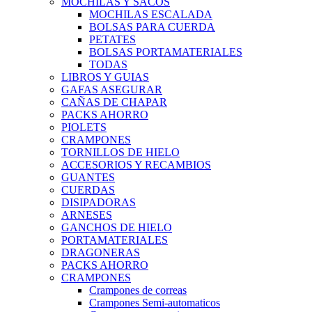
MOCHILAS Y SACOS
MOCHILAS ESCALADA
BOLSAS PARA CUERDA
PETATES
BOLSAS PORTAMATERIALES
TODAS
LIBROS Y GUIAS
GAFAS ASEGURAR
CAÑAS DE CHAPAR
PACKS AHORRO
PIOLETS
CRAMPONES
TORNILLOS DE HIELO
ACCESORIOS Y RECAMBIOS
GUANTES
CUERDAS
DISIPADORAS
ARNESES
GANCHOS DE HIELO
PORTAMATERIALES
DRAGONERAS
PACKS AHORRO
CRAMPONES
Crampones de correas
Crampones Semi-automaticos