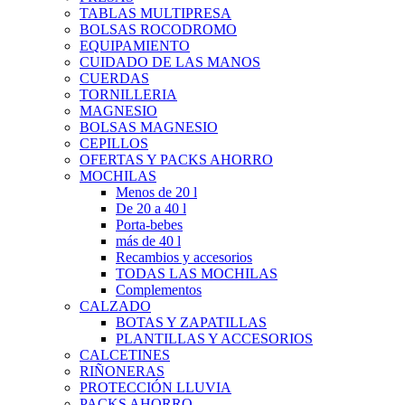
TABLAS MULTIPRESA
BOLSAS ROCODROMO
EQUIPAMIENTO
CUIDADO DE LAS MANOS
CUERDAS
TORNILLERIA
MAGNESIO
BOLSAS MAGNESIO
CEPILLOS
OFERTAS Y PACKS AHORRO
MOCHILAS
Menos de 20 l
De 20 a 40 l
Porta-bebes
más de 40 l
Recambios y accesorios
TODAS LAS MOCHILAS
Complementos
CALZADO
BOTAS Y ZAPATILLAS
PLANTILLAS Y ACCESORIOS
CALCETINES
RIÑONERAS
PROTECCIÓN LLUVIA
PACKS AHORRO