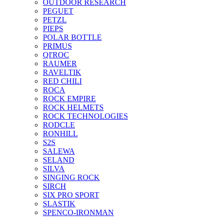
OUTDOOR RESEARCH
PEGUET
PETZL
PIEPS
POLAR BOTTLE
PRIMUS
QI'ROC
RAUMER
RAVELTIK
RED CHILI
ROCA
ROCK EMPIRE
ROCK HELMETS
ROCK TECHNOLOGIES
RODCLE
RONHILL
S2S
SALEWA
SELAND
SILVA
SINGING ROCK
SIRCH
SIX PRO SPORT
SLASTIK
SPENCO-IRONMAN