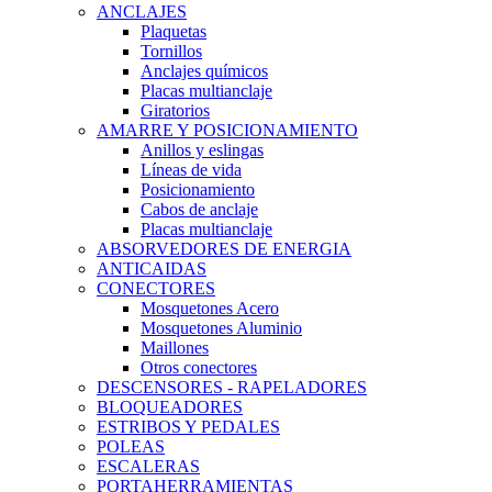
ANCLAJES
Plaquetas
Tornillos
Anclajes químicos
Placas multianclaje
Giratorios
AMARRE Y POSICIONAMIENTO
Anillos y eslingas
Líneas de vida
Posicionamiento
Cabos de anclaje
Placas multianclaje
ABSORVEDORES DE ENERGIA
ANTICAIDAS
CONECTORES
Mosquetones Acero
Mosquetones Aluminio
Maillones
Otros conectores
DESCENSORES - RAPELADORES
BLOQUEADORES
ESTRIBOS Y PEDALES
POLEAS
ESCALERAS
PORTAHERRAMIENTAS