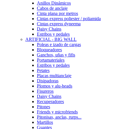
Anillos Dinámicos
Cabos de anclaje
Cinta plana por metros
Cintas express poliester / poliamida
Cintas express dyneema
Daisy Chains
Estribos y pedales
ARTIFICIAL - BIG WALL
Poleas e izado de cargas
Bloqueadores
Ganchos, uñas y fifis
Portamateriales
Estribos y pedales
Petates
Placas multianclaje
Disipadoras
Plomos y alu-heads
Fisureros
Daisy Chains
Recuperadores
Pitones
Friends y microfriends
Pitonisas, anclas, rurps...
Martillos
Guantes