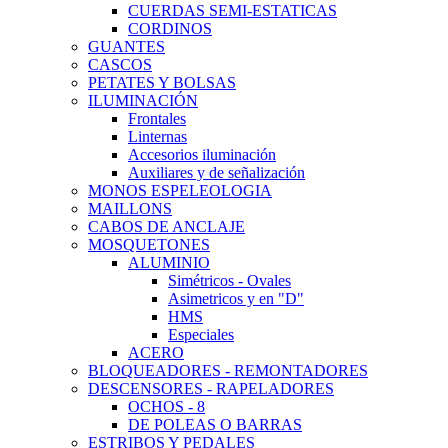
CUERDAS SEMI-ESTATICAS
CORDINOS
GUANTES
CASCOS
PETATES Y BOLSAS
ILUMINACIÓN
Frontales
Linternas
Accesorios iluminación
Auxiliares y de señalización
MONOS ESPELEOLOGIA
MAILLONS
CABOS DE ANCLAJE
MOSQUETONES
ALUMINIO
Simétricos - Ovales
Asimetricos y en "D"
HMS
Especiales
ACERO
BLOQUEADORES - REMONTADORES
DESCENSORES - RAPELADORES
OCHOS - 8
DE POLEAS O BARRAS
ESTRIBOS Y PEDALES