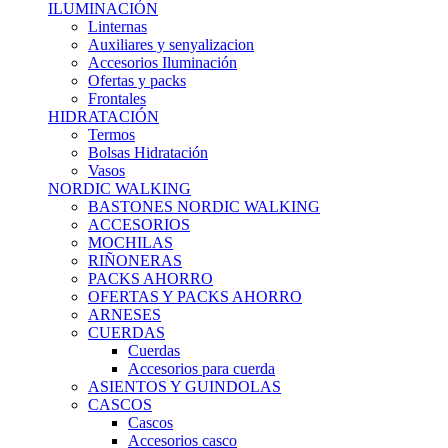
ILUMINACIÓN
Linternas
Auxiliares y senyalizacion
Accesorios Iluminación
Ofertas y packs
Frontales
HIDRATACIÓN
Termos
Bolsas Hidratación
Vasos
NORDIC WALKING
BASTONES NORDIC WALKING
ACCESORIOS
MOCHILAS
RIÑONERAS
PACKS AHORRO
OFERTAS Y PACKS AHORRO
ARNESES
CUERDAS
Cuerdas
Accesorios para cuerda
ASIENTOS Y GUINDOLAS
CASCOS
Cascos
Accesorios casco