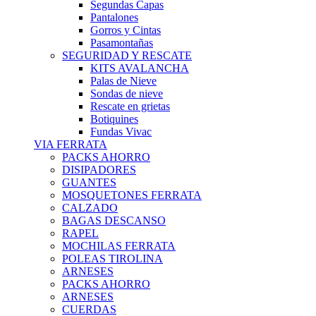
Segundas Capas
Pantalones
Gorros y Cintas
Pasamontañas
SEGURIDAD Y RESCATE
KITS AVALANCHA
Palas de Nieve
Sondas de nieve
Rescate en grietas
Botiquines
Fundas Vivac
VIA FERRATA
PACKS AHORRO
DISIPADORES
GUANTES
MOSQUETONES FERRATA
CALZADO
BAGAS DESCANSO
RAPEL
MOCHILAS FERRATA
POLEAS TIROLINA
ARNESES
PACKS AHORRO
ARNESES
CUERDAS