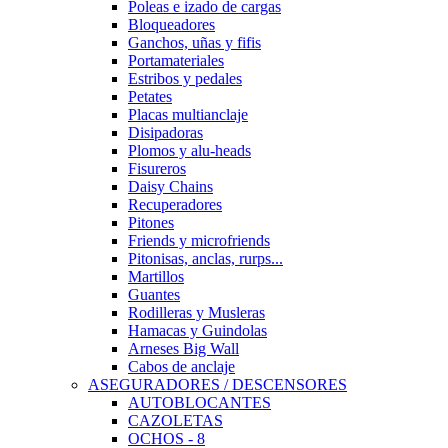
Poleas e izado de cargas
Bloqueadores
Ganchos, uñas y fifis
Portamateriales
Estribos y pedales
Petates
Placas multianclaje
Disipadoras
Plomos y alu-heads
Fisureros
Daisy Chains
Recuperadores
Pitones
Friends y microfriends
Pitonisas, anclas, rurps...
Martillos
Guantes
Rodilleras y Musleras
Hamacas y Guindolas
Arneses Big Wall
Cabos de anclaje
ASEGURADORES / DESCENSORES
AUTOBLOCANTES
CAZOLETAS
OCHOS - 8