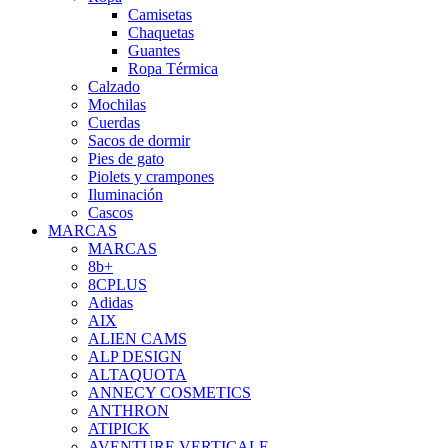
Camisetas
Chaquetas
Guantes
Ropa Térmica
Calzado
Mochilas
Cuerdas
Sacos de dormir
Pies de gato
Piolets y crampones
Iluminación
Cascos
MARCAS
MARCAS
8b+
8CPLUS
Adidas
AIX
ALIEN CAMS
ALP DESIGN
ALTAQUOTA
ANNECY COSMETICS
ANTHRON
ATIPICK
AVENTURE VERTICALE