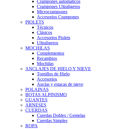
Crampones automaticos
Crampones Ultraligeros
Microcrampones
Accesorios Crampones
PIOLETS
Técnicos
Clásicos
Accesorios Piolets
Ultraligeros
MOCHILAS
Complementos
Recambios
Mochilas
ANCLAJES DE HIELO Y NIEVE
Tornillos de Hielo
Accesorios
Anclas y estacas de nieve
POLAINAS
BOTAS ALPINISMO
GUANTES
ARNESES
CUERDAS
Cuerdas Dobles / Gemelas
Cuerdas Simples
ROPA