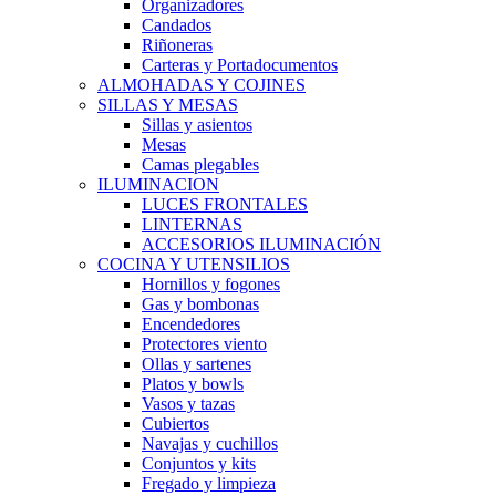
Organizadores
Candados
Riñoneras
Carteras y Portadocumentos
ALMOHADAS Y COJINES
SILLAS Y MESAS
Sillas y asientos
Mesas
Camas plegables
ILUMINACION
LUCES FRONTALES
LINTERNAS
ACCESORIOS ILUMINACIÓN
COCINA Y UTENSILIOS
Hornillos y fogones
Gas y bombonas
Encendedores
Protectores viento
Ollas y sartenes
Platos y bowls
Vasos y tazas
Cubiertos
Navajas y cuchillos
Conjuntos y kits
Fregado y limpieza