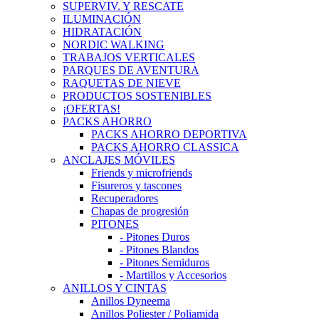
SUPERVIV. Y RESCATE
ILUMINACIÓN
HIDRATACIÓN
NORDIC WALKING
TRABAJOS VERTICALES
PARQUES DE AVENTURA
RAQUETAS DE NIEVE
PRODUCTOS SOSTENIBLES
¡OFERTAS!
PACKS AHORRO
PACKS AHORRO DEPORTIVA
PACKS AHORRO CLASSICA
ANCLAJES MÓVILES
Friends y microfriends
Fisureros y tascones
Recuperadores
Chapas de progresión
PITONES
- Pitones Duros
- Pitones Blandos
- Pitones Semiduros
- Martillos y Accesorios
ANILLOS Y CINTAS
Anillos Dyneema
Anillos Poliester / Poliamida