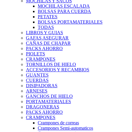
MOCHILAS Y SACOS
MOCHILAS ESCALADA
BOLSAS PARA CUERDA
PETATES
BOLSAS PORTAMATERIALES
TODAS
LIBROS Y GUIAS
GAFAS ASEGURAR
CAÑAS DE CHAPAR
PACKS AHORRO
PIOLETS
CRAMPONES
TORNILLOS DE HIELO
ACCESORIOS Y RECAMBIOS
GUANTES
CUERDAS
DISIPADORAS
ARNESES
GANCHOS DE HIELO
PORTAMATERIALES
DRAGONERAS
PACKS AHORRO
CRAMPONES
Crampones de correas
Crampones Semi-automaticos