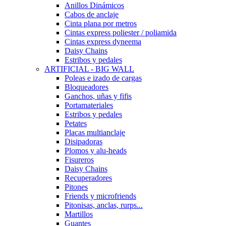
Anillos Dinámicos
Cabos de anclaje
Cinta plana por metros
Cintas express poliester / poliamida
Cintas express dyneema
Daisy Chains
Estribos y pedales
ARTIFICIAL - BIG WALL
Poleas e izado de cargas
Bloqueadores
Ganchos, uñas y fifis
Portamateriales
Estribos y pedales
Petates
Placas multianclaje
Disipadoras
Plomos y alu-heads
Fisureros
Daisy Chains
Recuperadores
Pitones
Friends y microfriends
Pitonisas, anclas, rurps...
Martillos
Guantes