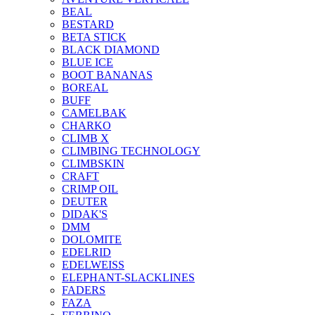
BEAL
BESTARD
BETA STICK
BLACK DIAMOND
BLUE ICE
BOOT BANANAS
BOREAL
BUFF
CAMELBAK
CHARKO
CLIMB X
CLIMBING TECHNOLOGY
CLIMBSKIN
CRAFT
CRIMP OIL
DEUTER
DIDAK'S
DMM
DOLOMITE
EDELRID
EDELWEISS
ELEPHANT-SLACKLINES
FADERS
FAZA