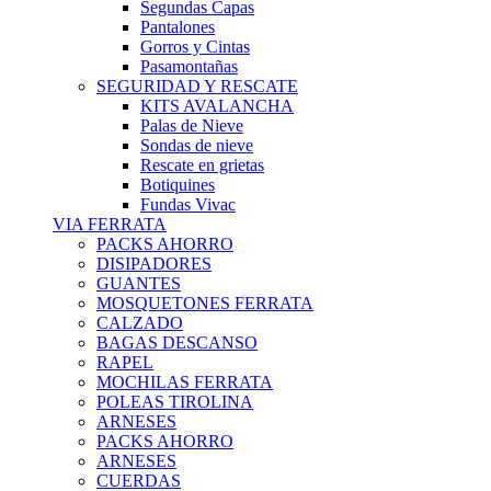
Segundas Capas
Pantalones
Gorros y Cintas
Pasamontañas
SEGURIDAD Y RESCATE
KITS AVALANCHA
Palas de Nieve
Sondas de nieve
Rescate en grietas
Botiquines
Fundas Vivac
VIA FERRATA
PACKS AHORRO
DISIPADORES
GUANTES
MOSQUETONES FERRATA
CALZADO
BAGAS DESCANSO
RAPEL
MOCHILAS FERRATA
POLEAS TIROLINA
ARNESES
PACKS AHORRO
ARNESES
CUERDAS