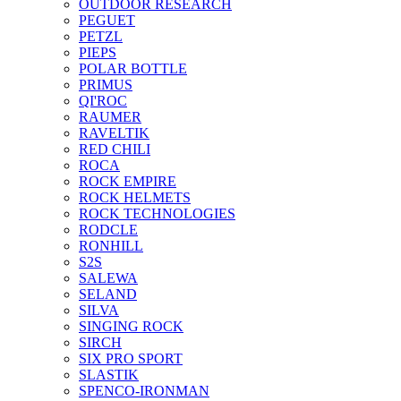
OUTDOOR RESEARCH
PEGUET
PETZL
PIEPS
POLAR BOTTLE
PRIMUS
QI'ROC
RAUMER
RAVELTIK
RED CHILI
ROCA
ROCK EMPIRE
ROCK HELMETS
ROCK TECHNOLOGIES
RODCLE
RONHILL
S2S
SALEWA
SELAND
SILVA
SINGING ROCK
SIRCH
SIX PRO SPORT
SLASTIK
SPENCO-IRONMAN