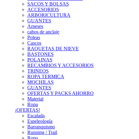
SACOS Y BOLSAS
ACCESORIOS
ARBORICULTURA
GUANTES
Arneses
cabos de anclaje
Poleas
Cascos
RAQUETAS DE NIEVE
BASTONES
POLAINAS
RECAMBIOS Y ACCESORIOS
TRINEOS
ROPA TERMICA
MOCHILAS
GUANTES
OFERTAS Y PACKS AHORRO
Material
Ropa
¡OFERTAS!
Escalada
Espeleología
Barranquismo
Running / Trail
Ropa