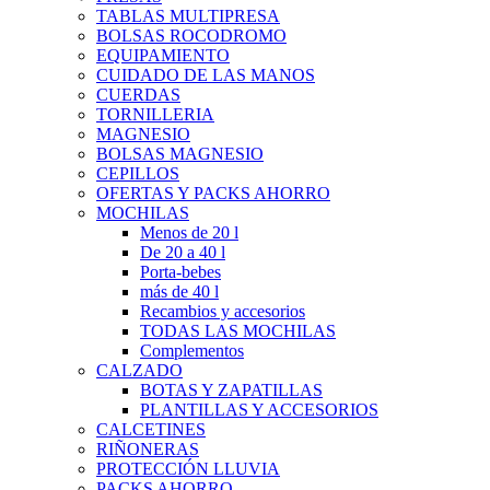
TABLAS MULTIPRESA
BOLSAS ROCODROMO
EQUIPAMIENTO
CUIDADO DE LAS MANOS
CUERDAS
TORNILLERIA
MAGNESIO
BOLSAS MAGNESIO
CEPILLOS
OFERTAS Y PACKS AHORRO
MOCHILAS
Menos de 20 l
De 20 a 40 l
Porta-bebes
más de 40 l
Recambios y accesorios
TODAS LAS MOCHILAS
Complementos
CALZADO
BOTAS Y ZAPATILLAS
PLANTILLAS Y ACCESORIOS
CALCETINES
RIÑONERAS
PROTECCIÓN LLUVIA
PACKS AHORRO