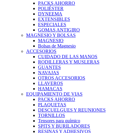
PACKS AHORRO
POLIÉSTER
DYNEEMA
EXTENSIBLES
ESPECIALES
GOMAS ANTIGIRO
MAGNESIO Y BOLSAS
MAGNESIO
Bolsas de Magnesio
ACCESORIOS
CUIDADO DE LAS MANOS
RODILLERAS Y MUSLERAS
GUANTES
NAVAJAS
OTROS ACCESORIOS
LLAVEROS
HAMACAS
EQUIPAMIENTO DE VIAS
PACKS AHORRO
PLAQUETAS
DESCUELGUES Y REUNIONES
TORNILLOS
Tensores para químico
SPITS Y BURILADORES
RESINAS Y ADHESIVOS