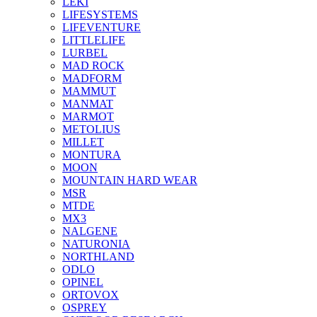
LEKI
LIFESYSTEMS
LIFEVENTURE
LITTLELIFE
LURBEL
MAD ROCK
MADFORM
MAMMUT
MANMAT
MARMOT
METOLIUS
MILLET
MONTURA
MOON
MOUNTAIN HARD WEAR
MSR
MTDE
MX3
NALGENE
NATURONIA
NORTHLAND
ODLO
OPINEL
ORTOVOX
OSPREY