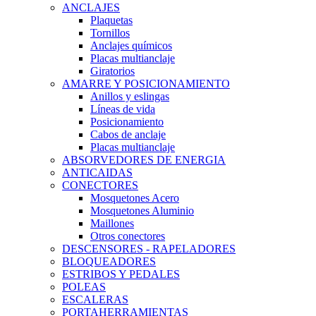
ANCLAJES
Plaquetas
Tornillos
Anclajes químicos
Placas multianclaje
Giratorios
AMARRE Y POSICIONAMIENTO
Anillos y eslingas
Líneas de vida
Posicionamiento
Cabos de anclaje
Placas multianclaje
ABSORVEDORES DE ENERGIA
ANTICAIDAS
CONECTORES
Mosquetones Acero
Mosquetones Aluminio
Maillones
Otros conectores
DESCENSORES - RAPELADORES
BLOQUEADORES
ESTRIBOS Y PEDALES
POLEAS
ESCALERAS
PORTAHERRAMIENTAS