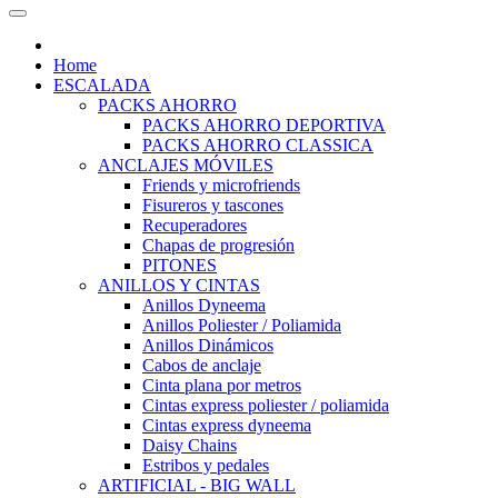
Home
ESCALADA
PACKS AHORRO
PACKS AHORRO DEPORTIVA
PACKS AHORRO CLASSICA
ANCLAJES MÓVILES
Friends y microfriends
Fisureros y tascones
Recuperadores
Chapas de progresión
PITONES
ANILLOS Y CINTAS
Anillos Dyneema
Anillos Poliester / Poliamida
Anillos Dinámicos
Cabos de anclaje
Cinta plana por metros
Cintas express poliester / poliamida
Cintas express dyneema
Daisy Chains
Estribos y pedales
ARTIFICIAL - BIG WALL