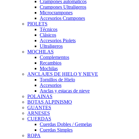
Crampones automaticos
Crampones Ultraligeros
Microcrampones
Accesorios Crampones
PIOLETS
Técnicos
Clásicos
Accesorios Piolets
Ultraligeros
MOCHILAS
Complementos
Recambios
Mochilas
ANCLAJES DE HIELO Y NIEVE
Tornillos de Hielo
Accesorios
Anclas y estacas de nieve
POLAINAS
BOTAS ALPINISMO
GUANTES
ARNESES
CUERDAS
Cuerdas Dobles / Gemelas
Cuerdas Simples
ROPA