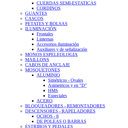
CUERDAS SEMI-ESTATICAS
CORDINOS
GUANTES
CASCOS
PETATES Y BOLSAS
ILUMINACIÓN
Frontales
Linternas
Accesorios iluminación
Auxiliares y de señalización
MONOS ESPELEOLOGIA
MAILLONS
CABOS DE ANCLAJE
MOSQUETONES
ALUMINIO
Simétricos - Ovales
Asimetricos y en "D"
HMS
Especiales
ACERO
BLOQUEADORES - REMONTADORES
DESCENSORES - RAPELADORES
OCHOS - 8
DE POLEAS O BARRAS
ESTRIBOS Y PEDALES