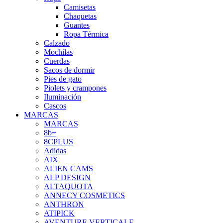
Camisetas
Chaquetas
Guantes
Ropa Térmica
Calzado
Mochilas
Cuerdas
Sacos de dormir
Pies de gato
Piolets y crampones
Iluminación
Cascos
MARCAS
MARCAS
8b+
8CPLUS
Adidas
AIX
ALIEN CAMS
ALP DESIGN
ALTAQUOTA
ANNECY COSMETICS
ANTHRON
ATIPICK
AVENTURE VERTICALE