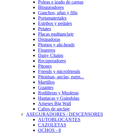
Poleas e izado de cargas
Bloqueadores
Ganchos, uñas y fifis
Portamateriales
Estribos y pedales
Petates
Placas multianclaje
Disipadoras
Plomos y alu-heads
Fisureros
Daisy Chains
Recuperadores
Pitones
Friends y microfriends
Pitonisas, anclas, rurps...
Martillos
Guantes
Rodilleras y Musleras
Hamacas y Guindolas
Arneses Big Wall
Cabos de anclaje
ASEGURADORES / DESCENSORES
AUTOBLOCANTES
CAZOLETAS
OCHOS - 8