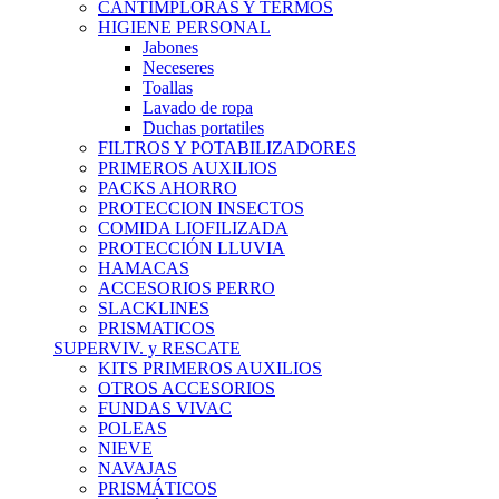
CANTIMPLORAS Y TERMOS
HIGIENE PERSONAL
Jabones
Neceseres
Toallas
Lavado de ropa
Duchas portatiles
FILTROS Y POTABILIZADORES
PRIMEROS AUXILIOS
PACKS AHORRO
PROTECCION INSECTOS
COMIDA LIOFILIZADA
PROTECCIÓN LLUVIA
HAMACAS
ACCESORIOS PERRO
SLACKLINES
PRISMATICOS
SUPERVIV. y RESCATE
KITS PRIMEROS AUXILIOS
OTROS ACCESORIOS
FUNDAS VIVAC
POLEAS
NIEVE
NAVAJAS
PRISMÁTICOS