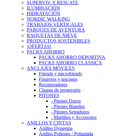
SUPERVIV. Y RESCATE
ILUMINACIÓN
HIDRATACIÓN
NORDIC WALKING
TRABAJOS VERTICALES
PARQUES DE AVENTURA
RAQUETAS DE NIEVE
PRODUCTOS SOSTENIBLES
¡OFERTAS!
PACKS AHORRO
PACKS AHORRO DEPORTIVA
PACKS AHORRO CLASSICA
ANCLAJES MÓVILES
Friends y microfriends
Fisureros y tascones
Recuperadores
Chapas de progresión
PITONES
- Pitones Duros
- Pitones Blandos
- Pitones Semiduros
- Martillos y Accesorios
ANILLOS Y CINTAS
Anillos Dyneema
Anillos Poliester / Poliamida