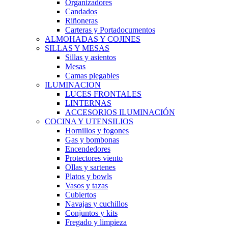
Organizadores
Candados
Riñoneras
Carteras y Portadocumentos
ALMOHADAS Y COJINES
SILLAS Y MESAS
Sillas y asientos
Mesas
Camas plegables
ILUMINACION
LUCES FRONTALES
LINTERNAS
ACCESORIOS ILUMINACIÓN
COCINA Y UTENSILIOS
Hornillos y fogones
Gas y bombonas
Encendedores
Protectores viento
Ollas y sartenes
Platos y bowls
Vasos y tazas
Cubiertos
Navajas y cuchillos
Conjuntos y kits
Fregado y limpieza