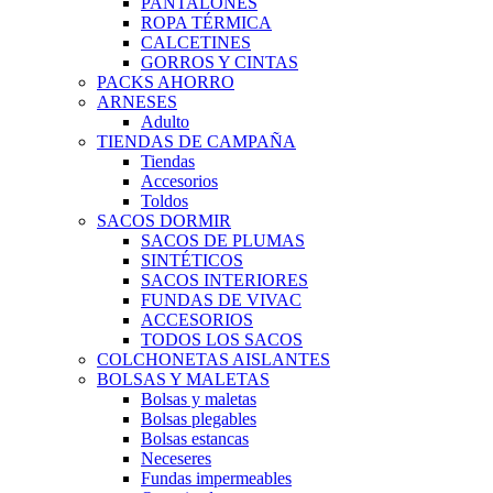
PANTALONES
ROPA TÉRMICA
CALCETINES
GORROS Y CINTAS
PACKS AHORRO
ARNESES
Adulto
TIENDAS DE CAMPAÑA
Tiendas
Accesorios
Toldos
SACOS DORMIR
SACOS DE PLUMAS
SINTÉTICOS
SACOS INTERIORES
FUNDAS DE VIVAC
ACCESORIOS
TODOS LOS SACOS
COLCHONETAS AISLANTES
BOLSAS Y MALETAS
Bolsas y maletas
Bolsas plegables
Bolsas estancas
Neceseres
Fundas impermeables