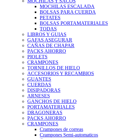
MOCHILAS Y SACOS
MOCHILAS ESCALADA
BOLSAS PARA CUERDA
PETATES
BOLSAS PORTAMATERIALES
TODAS
LIBROS Y GUIAS
GAFAS ASEGURAR
CAÑAS DE CHAPAR
PACKS AHORRO
PIOLETS
CRAMPONES
TORNILLOS DE HIELO
ACCESORIOS Y RECAMBIOS
GUANTES
CUERDAS
DISIPADORAS
ARNESES
GANCHOS DE HIELO
PORTAMATERIALES
DRAGONERAS
PACKS AHORRO
CRAMPONES
Crampones de correas
Crampones Semi-automaticos