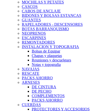
MOCHILAS Y PETATES
CASCOS
CABOS DE ANCLAJE
BIDONES Y BOLSAS ESTANCAS
GUANTES
RAPELADORES - DESCENSORES
BOTAS BARRANQUISMO
NEOPRENOS
ESCARPINES
REMONTADORES
INSTALACION Y TOPOGRAFIA
Bolsas de Equipar
Chapas y plaquetas
Reuniones y descuelgues
Notas y topografia
NAVAJAS
RESCATE
PACKS AHORRO
ARNESES
DE CINTURA
DE PECHO
COMPLEMENTOS
PACKS AHORRO
CUERDAS
PROTECTORES Y ACCESORIOS