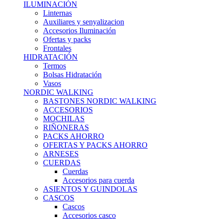
ILUMINACIÓN
Linternas
Auxiliares y senyalizacion
Accesorios Iluminación
Ofertas y packs
Frontales
HIDRATACIÓN
Termos
Bolsas Hidratación
Vasos
NORDIC WALKING
BASTONES NORDIC WALKING
ACCESORIOS
MOCHILAS
RIÑONERAS
PACKS AHORRO
OFERTAS Y PACKS AHORRO
ARNESES
CUERDAS
Cuerdas
Accesorios para cuerda
ASIENTOS Y GUINDOLAS
CASCOS
Cascos
Accesorios casco