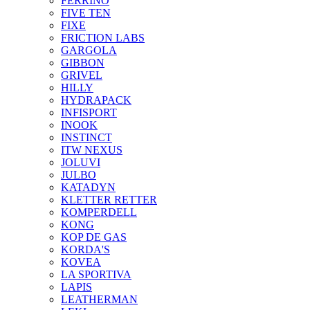
FERRINO
FIVE TEN
FIXE
FRICTION LABS
GARGOLA
GIBBON
GRIVEL
HILLY
HYDRAPACK
INFISPORT
INOOK
INSTINCT
ITW NEXUS
JOLUVI
JULBO
KATADYN
KLETTER RETTER
KOMPERDELL
KONG
KOP DE GAS
KORDA'S
KOVEA
LA SPORTIVA
LAPIS
LEATHERMAN