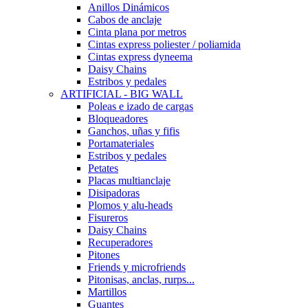
Anillos Dinámicos
Cabos de anclaje
Cinta plana por metros
Cintas express poliester / poliamida
Cintas express dyneema
Daisy Chains
Estribos y pedales
ARTIFICIAL - BIG WALL
Poleas e izado de cargas
Bloqueadores
Ganchos, uñas y fifis
Portamateriales
Estribos y pedales
Petates
Placas multianclaje
Disipadoras
Plomos y alu-heads
Fisureros
Daisy Chains
Recuperadores
Pitones
Friends y microfriends
Pitonisas, anclas, rurps...
Martillos
Guantes