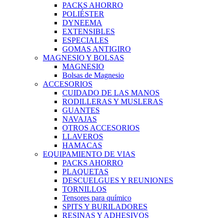
PACKS AHORRO
POLIÉSTER
DYNEEMA
EXTENSIBLES
ESPECIALES
GOMAS ANTIGIRO
MAGNESIO Y BOLSAS
MAGNESIO
Bolsas de Magnesio
ACCESORIOS
CUIDADO DE LAS MANOS
RODILLERAS Y MUSLERAS
GUANTES
NAVAJAS
OTROS ACCESORIOS
LLAVEROS
HAMACAS
EQUIPAMIENTO DE VIAS
PACKS AHORRO
PLAQUETAS
DESCUELGUES Y REUNIONES
TORNILLOS
Tensores para químico
SPITS Y BURILADORES
RESINAS Y ADHESIVOS