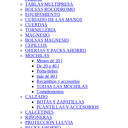
TABLAS MULTIPRESA
BOLSAS ROCODROMO
EQUIPAMIENTO
CUIDADO DE LAS MANOS
CUERDAS
TORNILLERIA
MAGNESIO
BOLSAS MAGNESIO
CEPILLOS
OFERTAS Y PACKS AHORRO
MOCHILAS
Menos de 20 l
De 20 a 40 l
Porta-bebes
más de 40 l
Recambios y accesorios
TODAS LAS MOCHILAS
Complementos
CALZADO
BOTAS Y ZAPATILLAS
PLANTILLAS Y ACCESORIOS
CALCETINES
RIÑONERAS
PROTECCIÓN LLUVIA
PACKS AHORRO