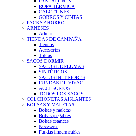
PANTALONES
ROPA TÉRMICA
CALCETINES
GORROS Y CINTAS
PACKS AHORRO
ARNESES
Adulto
TIENDAS DE CAMPAÑA
Tiendas
Accesorios
Toldos
SACOS DORMIR
SACOS DE PLUMAS
SINTÉTICOS
SACOS INTERIORES
FUNDAS DE VIVAC
ACCESORIOS
TODOS LOS SACOS
COLCHONETAS AISLANTES
BOLSAS Y MALETAS
Bolsas y maletas
Bolsas plegables
Bolsas estancas
Neceseres
Fundas impermeables