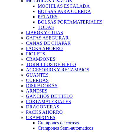
MOCHILAS Y SACOS
MOCHILAS ESCALADA
BOLSAS PARA CUERDA
PETATES
BOLSAS PORTAMATERIALES
TODAS
LIBROS Y GUIAS
GAFAS ASEGURAR
CAÑAS DE CHAPAR
PACKS AHORRO
PIOLETS
CRAMPONES
TORNILLOS DE HIELO
ACCESORIOS Y RECAMBIOS
GUANTES
CUERDAS
DISIPADORAS
ARNESES
GANCHOS DE HIELO
PORTAMATERIALES
DRAGONERAS
PACKS AHORRO
CRAMPONES
Crampones de correas
Crampones Semi-automaticos