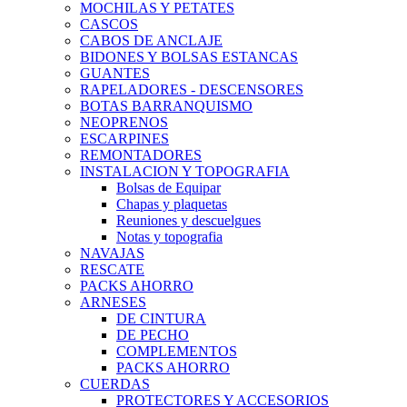
MOCHILAS Y PETATES
CASCOS
CABOS DE ANCLAJE
BIDONES Y BOLSAS ESTANCAS
GUANTES
RAPELADORES - DESCENSORES
BOTAS BARRANQUISMO
NEOPRENOS
ESCARPINES
REMONTADORES
INSTALACION Y TOPOGRAFIA
Bolsas de Equipar
Chapas y plaquetas
Reuniones y descuelgues
Notas y topografia
NAVAJAS
RESCATE
PACKS AHORRO
ARNESES
DE CINTURA
DE PECHO
COMPLEMENTOS
PACKS AHORRO
CUERDAS
PROTECTORES Y ACCESORIOS