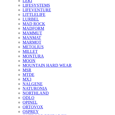
LEKI
LIFESYSTEMS
LIFEVENTURE
LITTLELIFE
LURBEL
MAD ROCK
MADFORM
MAMMUT
MANMAT
MARMOT
METOLIUS
MILLET
MONTURA
MOON
MOUNTAIN HARD WEAR
MSR
MTDE
MX3
NALGENE
NATURONIA
NORTHLAND
ODLO
OPINEL
ORTOVOX
OSPREY