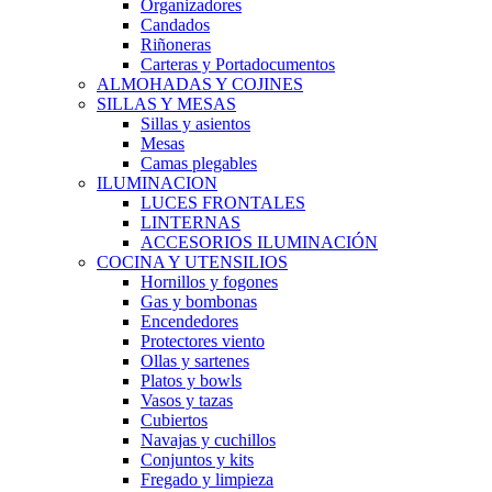
Organizadores
Candados
Riñoneras
Carteras y Portadocumentos
ALMOHADAS Y COJINES
SILLAS Y MESAS
Sillas y asientos
Mesas
Camas plegables
ILUMINACION
LUCES FRONTALES
LINTERNAS
ACCESORIOS ILUMINACIÓN
COCINA Y UTENSILIOS
Hornillos y fogones
Gas y bombonas
Encendedores
Protectores viento
Ollas y sartenes
Platos y bowls
Vasos y tazas
Cubiertos
Navajas y cuchillos
Conjuntos y kits
Fregado y limpieza