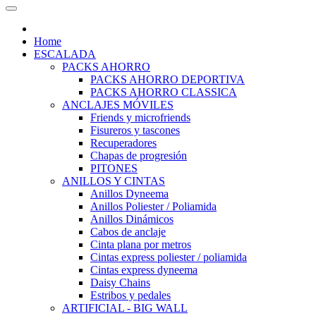
Home
ESCALADA
PACKS AHORRO
PACKS AHORRO DEPORTIVA
PACKS AHORRO CLASSICA
ANCLAJES MÓVILES
Friends y microfriends
Fisureros y tascones
Recuperadores
Chapas de progresión
PITONES
ANILLOS Y CINTAS
Anillos Dyneema
Anillos Poliester / Poliamida
Anillos Dinámicos
Cabos de anclaje
Cinta plana por metros
Cintas express poliester / poliamida
Cintas express dyneema
Daisy Chains
Estribos y pedales
ARTIFICIAL - BIG WALL