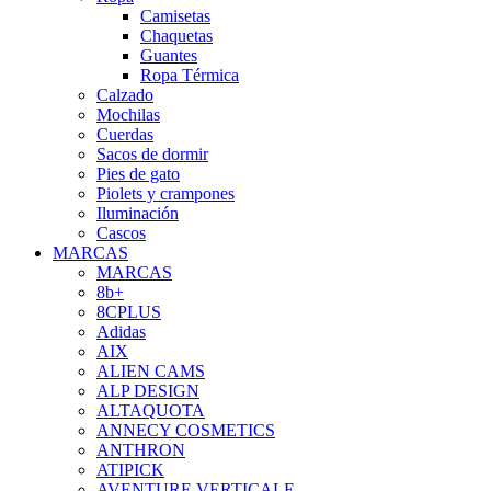
Camisetas
Chaquetas
Guantes
Ropa Térmica
Calzado
Mochilas
Cuerdas
Sacos de dormir
Pies de gato
Piolets y crampones
Iluminación
Cascos
MARCAS
MARCAS
8b+
8CPLUS
Adidas
AIX
ALIEN CAMS
ALP DESIGN
ALTAQUOTA
ANNECY COSMETICS
ANTHRON
ATIPICK
AVENTURE VERTICALE