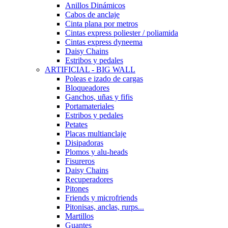
Anillos Dinámicos
Cabos de anclaje
Cinta plana por metros
Cintas express poliester / poliamida
Cintas express dyneema
Daisy Chains
Estribos y pedales
ARTIFICIAL - BIG WALL
Poleas e izado de cargas
Bloqueadores
Ganchos, uñas y fifis
Portamateriales
Estribos y pedales
Petates
Placas multianclaje
Disipadoras
Plomos y alu-heads
Fisureros
Daisy Chains
Recuperadores
Pitones
Friends y microfriends
Pitonisas, anclas, rurps...
Martillos
Guantes