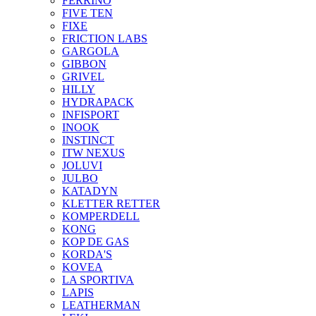
FERRINO
FIVE TEN
FIXE
FRICTION LABS
GARGOLA
GIBBON
GRIVEL
HILLY
HYDRAPACK
INFISPORT
INOOK
INSTINCT
ITW NEXUS
JOLUVI
JULBO
KATADYN
KLETTER RETTER
KOMPERDELL
KONG
KOP DE GAS
KORDA'S
KOVEA
LA SPORTIVA
LAPIS
LEATHERMAN