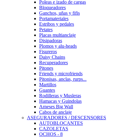
Poleas e izado de cargas
Bloqueadores
Ganchos, uñas y fifis
Portamateriales
Estribos y pedales
Petates
Placas multianclaje
Disipadoras
Plomos y alu-heads
Fisureros
Daisy Chains
Recuperadores
Pitones
Friends y microfriends
Pitonisas, anclas, rurps...
Martillos
Guantes
Rodilleras y Musleras
Hamacas y Guindolas
Arneses Big Wall
Cabos de anclaje
ASEGURADORES / DESCENSORES
AUTOBLOCANTES
CAZOLETAS
OCHOS - 8