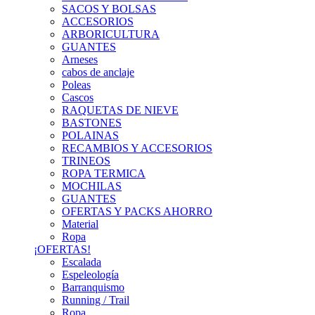
SACOS Y BOLSAS
ACCESORIOS
ARBORICULTURA
GUANTES
Arneses
cabos de anclaje
Poleas
Cascos
RAQUETAS DE NIEVE
BASTONES
POLAINAS
RECAMBIOS Y ACCESORIOS
TRINEOS
ROPA TERMICA
MOCHILAS
GUANTES
OFERTAS Y PACKS AHORRO
Material
Ropa
¡OFERTAS!
Escalada
Espeleología
Barranquismo
Running / Trail
Ropa