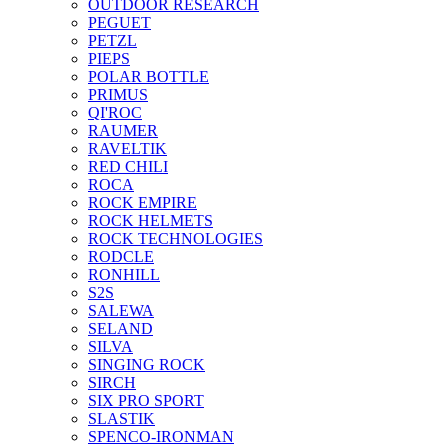
OUTDOOR RESEARCH
PEGUET
PETZL
PIEPS
POLAR BOTTLE
PRIMUS
QI'ROC
RAUMER
RAVELTIK
RED CHILI
ROCA
ROCK EMPIRE
ROCK HELMETS
ROCK TECHNOLOGIES
RODCLE
RONHILL
S2S
SALEWA
SELAND
SILVA
SINGING ROCK
SIRCH
SIX PRO SPORT
SLASTIK
SPENCO-IRONMAN