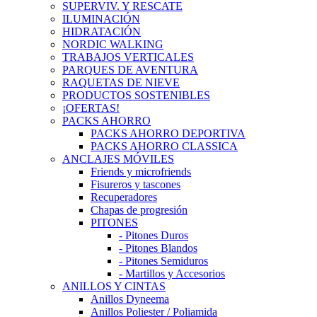
SUPERVIV. Y RESCATE
ILUMINACIÓN
HIDRATACIÓN
NORDIC WALKING
TRABAJOS VERTICALES
PARQUES DE AVENTURA
RAQUETAS DE NIEVE
PRODUCTOS SOSTENIBLES
¡OFERTAS!
PACKS AHORRO
PACKS AHORRO DEPORTIVA
PACKS AHORRO CLASSICA
ANCLAJES MÓVILES
Friends y microfriends
Fisureros y tascones
Recuperadores
Chapas de progresión
PITONES
- Pitones Duros
- Pitones Blandos
- Pitones Semiduros
- Martillos y Accesorios
ANILLOS Y CINTAS
Anillos Dyneema
Anillos Poliester / Poliamida