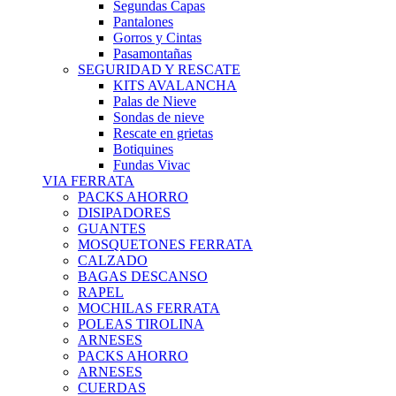
Segundas Capas
Pantalones
Gorros y Cintas
Pasamontañas
SEGURIDAD Y RESCATE
KITS AVALANCHA
Palas de Nieve
Sondas de nieve
Rescate en grietas
Botiquines
Fundas Vivac
VIA FERRATA
PACKS AHORRO
DISIPADORES
GUANTES
MOSQUETONES FERRATA
CALZADO
BAGAS DESCANSO
RAPEL
MOCHILAS FERRATA
POLEAS TIROLINA
ARNESES
PACKS AHORRO
ARNESES
CUERDAS