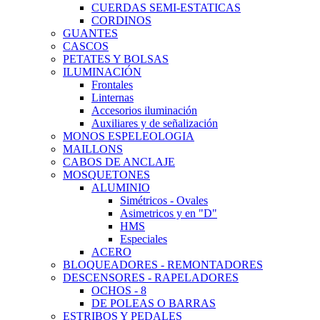
CUERDAS SEMI-ESTATICAS
CORDINOS
GUANTES
CASCOS
PETATES Y BOLSAS
ILUMINACIÓN
Frontales
Linternas
Accesorios iluminación
Auxiliares y de señalización
MONOS ESPELEOLOGIA
MAILLONS
CABOS DE ANCLAJE
MOSQUETONES
ALUMINIO
Simétricos - Ovales
Asimetricos y en "D"
HMS
Especiales
ACERO
BLOQUEADORES - REMONTADORES
DESCENSORES - RAPELADORES
OCHOS - 8
DE POLEAS O BARRAS
ESTRIBOS Y PEDALES