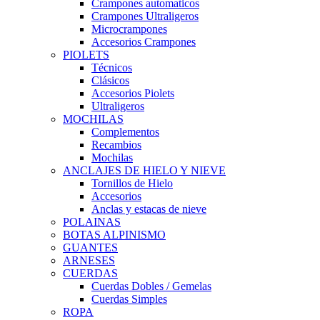
Crampones automaticos
Crampones Ultraligeros
Microcrampones
Accesorios Crampones
PIOLETS
Técnicos
Clásicos
Accesorios Piolets
Ultraligeros
MOCHILAS
Complementos
Recambios
Mochilas
ANCLAJES DE HIELO Y NIEVE
Tornillos de Hielo
Accesorios
Anclas y estacas de nieve
POLAINAS
BOTAS ALPINISMO
GUANTES
ARNESES
CUERDAS
Cuerdas Dobles / Gemelas
Cuerdas Simples
ROPA