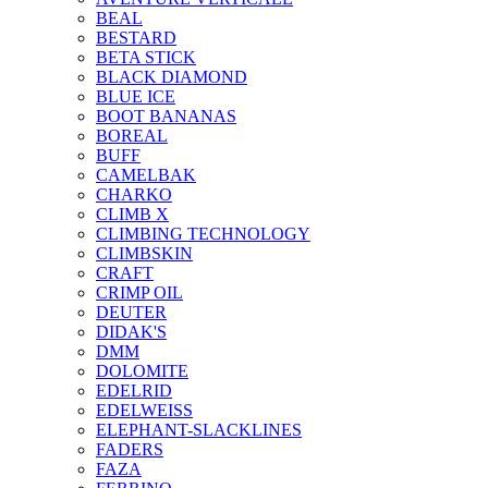
BEAL
BESTARD
BETA STICK
BLACK DIAMOND
BLUE ICE
BOOT BANANAS
BOREAL
BUFF
CAMELBAK
CHARKO
CLIMB X
CLIMBING TECHNOLOGY
CLIMBSKIN
CRAFT
CRIMP OIL
DEUTER
DIDAK'S
DMM
DOLOMITE
EDELRID
EDELWEISS
ELEPHANT-SLACKLINES
FADERS
FAZA