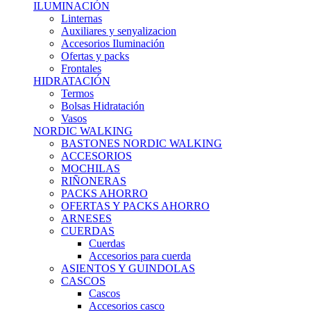
ILUMINACIÓN
Linternas
Auxiliares y senyalizacion
Accesorios Iluminación
Ofertas y packs
Frontales
HIDRATACIÓN
Termos
Bolsas Hidratación
Vasos
NORDIC WALKING
BASTONES NORDIC WALKING
ACCESORIOS
MOCHILAS
RIÑONERAS
PACKS AHORRO
OFERTAS Y PACKS AHORRO
ARNESES
CUERDAS
Cuerdas
Accesorios para cuerda
ASIENTOS Y GUINDOLAS
CASCOS
Cascos
Accesorios casco