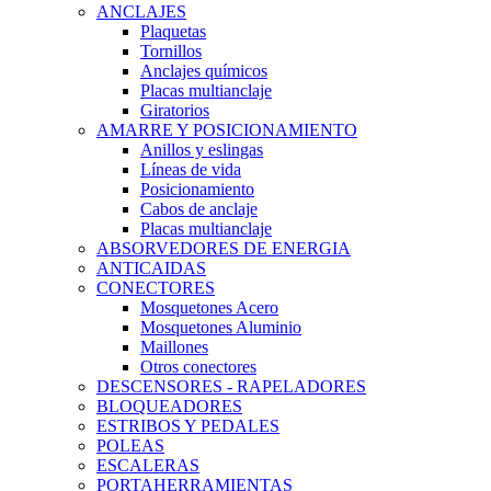
ANCLAJES
Plaquetas
Tornillos
Anclajes químicos
Placas multianclaje
Giratorios
AMARRE Y POSICIONAMIENTO
Anillos y eslingas
Líneas de vida
Posicionamiento
Cabos de anclaje
Placas multianclaje
ABSORVEDORES DE ENERGIA
ANTICAIDAS
CONECTORES
Mosquetones Acero
Mosquetones Aluminio
Maillones
Otros conectores
DESCENSORES - RAPELADORES
BLOQUEADORES
ESTRIBOS Y PEDALES
POLEAS
ESCALERAS
PORTAHERRAMIENTAS