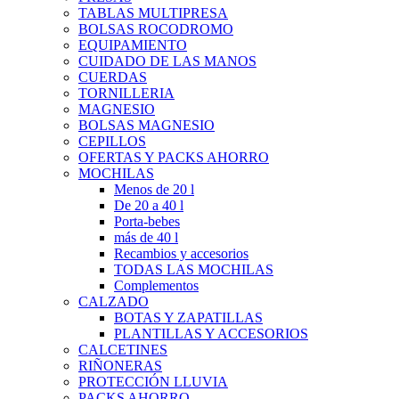
TABLAS MULTIPRESA
BOLSAS ROCODROMO
EQUIPAMIENTO
CUIDADO DE LAS MANOS
CUERDAS
TORNILLERIA
MAGNESIO
BOLSAS MAGNESIO
CEPILLOS
OFERTAS Y PACKS AHORRO
MOCHILAS
Menos de 20 l
De 20 a 40 l
Porta-bebes
más de 40 l
Recambios y accesorios
TODAS LAS MOCHILAS
Complementos
CALZADO
BOTAS Y ZAPATILLAS
PLANTILLAS Y ACCESORIOS
CALCETINES
RIÑONERAS
PROTECCIÓN LLUVIA
PACKS AHORRO