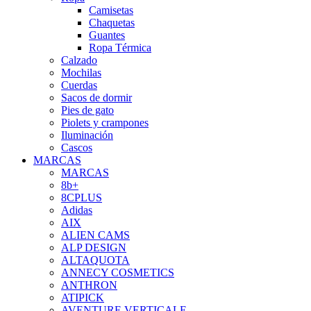
Camisetas
Chaquetas
Guantes
Ropa Térmica
Calzado
Mochilas
Cuerdas
Sacos de dormir
Pies de gato
Piolets y crampones
Iluminación
Cascos
MARCAS
MARCAS
8b+
8CPLUS
Adidas
AIX
ALIEN CAMS
ALP DESIGN
ALTAQUOTA
ANNECY COSMETICS
ANTHRON
ATIPICK
AVENTURE VERTICALE