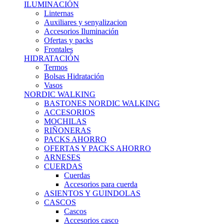
ILUMINACIÓN
Linternas
Auxiliares y senyalizacion
Accesorios Iluminación
Ofertas y packs
Frontales
HIDRATACIÓN
Termos
Bolsas Hidratación
Vasos
NORDIC WALKING
BASTONES NORDIC WALKING
ACCESORIOS
MOCHILAS
RIÑONERAS
PACKS AHORRO
OFERTAS Y PACKS AHORRO
ARNESES
CUERDAS
Cuerdas
Accesorios para cuerda
ASIENTOS Y GUINDOLAS
CASCOS
Cascos
Accesorios casco