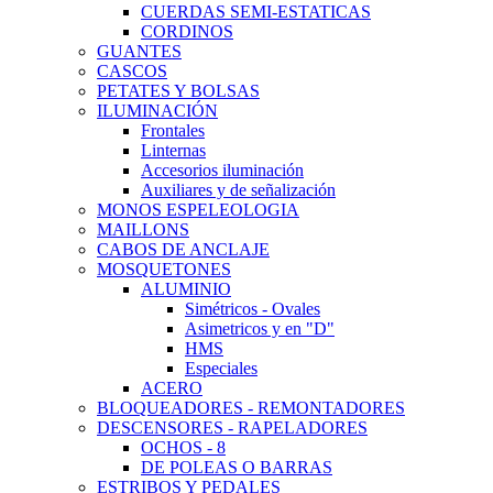
CUERDAS SEMI-ESTATICAS
CORDINOS
GUANTES
CASCOS
PETATES Y BOLSAS
ILUMINACIÓN
Frontales
Linternas
Accesorios iluminación
Auxiliares y de señalización
MONOS ESPELEOLOGIA
MAILLONS
CABOS DE ANCLAJE
MOSQUETONES
ALUMINIO
Simétricos - Ovales
Asimetricos y en "D"
HMS
Especiales
ACERO
BLOQUEADORES - REMONTADORES
DESCENSORES - RAPELADORES
OCHOS - 8
DE POLEAS O BARRAS
ESTRIBOS Y PEDALES