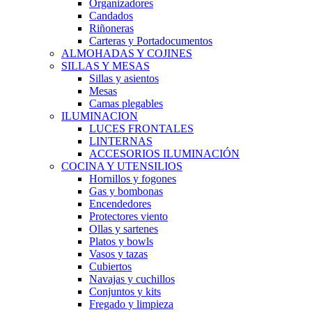
Organizadores
Candados
Riñoneras
Carteras y Portadocumentos
ALMOHADAS Y COJINES
SILLAS Y MESAS
Sillas y asientos
Mesas
Camas plegables
ILUMINACION
LUCES FRONTALES
LINTERNAS
ACCESORIOS ILUMINACIÓN
COCINA Y UTENSILIOS
Hornillos y fogones
Gas y bombonas
Encendedores
Protectores viento
Ollas y sartenes
Platos y bowls
Vasos y tazas
Cubiertos
Navajas y cuchillos
Conjuntos y kits
Fregado y limpieza