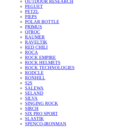
OUTDOOR RESEARCH
PEGUET
PETZL
PIEPS
POLAR BOTTLE
PRIMUS
QI'ROC
RAUMER
RAVELTIK
RED CHILI
ROCA
ROCK EMPIRE
ROCK HELMETS
ROCK TECHNOLOGIES
RODCLE
RONHILL
S2S
SALEWA
SELAND
SILVA
SINGING ROCK
SIRCH
SIX PRO SPORT
SLASTIK
SPENCO-IRONMAN