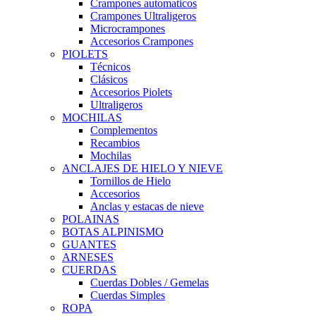
Crampones automaticos
Crampones Ultraligeros
Microcrampones
Accesorios Crampones
PIOLETS
Técnicos
Clásicos
Accesorios Piolets
Ultraligeros
MOCHILAS
Complementos
Recambios
Mochilas
ANCLAJES DE HIELO Y NIEVE
Tornillos de Hielo
Accesorios
Anclas y estacas de nieve
POLAINAS
BOTAS ALPINISMO
GUANTES
ARNESES
CUERDAS
Cuerdas Dobles / Gemelas
Cuerdas Simples
ROPA