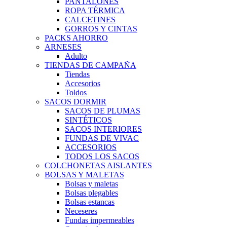
PANTALONES
ROPA TÉRMICA
CALCETINES
GORROS Y CINTAS
PACKS AHORRO
ARNESES
Adulto
TIENDAS DE CAMPAÑA
Tiendas
Accesorios
Toldos
SACOS DORMIR
SACOS DE PLUMAS
SINTÉTICOS
SACOS INTERIORES
FUNDAS DE VIVAC
ACCESORIOS
TODOS LOS SACOS
COLCHONETAS AISLANTES
BOLSAS Y MALETAS
Bolsas y maletas
Bolsas plegables
Bolsas estancas
Neceseres
Fundas impermeables