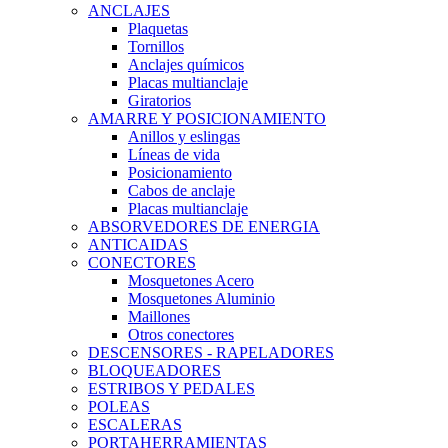
ANCLAJES
Plaquetas
Tornillos
Anclajes químicos
Placas multianclaje
Giratorios
AMARRE Y POSICIONAMIENTO
Anillos y eslingas
Líneas de vida
Posicionamiento
Cabos de anclaje
Placas multianclaje
ABSORVEDORES DE ENERGIA
ANTICAIDAS
CONECTORES
Mosquetones Acero
Mosquetones Aluminio
Maillones
Otros conectores
DESCENSORES - RAPELADORES
BLOQUEADORES
ESTRIBOS Y PEDALES
POLEAS
ESCALERAS
PORTAHERRAMIENTAS