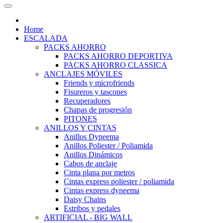
Home
ESCALADA
PACKS AHORRO
PACKS AHORRO DEPORTIVA
PACKS AHORRO CLASSICA
ANCLAJES MÓVILES
Friends y microfriends
Fisureros y tascones
Recuperadores
Chapas de progresión
PITONES
ANILLOS Y CINTAS
Anillos Dyneema
Anillos Poliester / Poliamida
Anillos Dinámicos
Cabos de anclaje
Cinta plana por metros
Cintas express poliester / poliamida
Cintas express dyneema
Daisy Chains
Estribos y pedales
ARTIFICIAL - BIG WALL