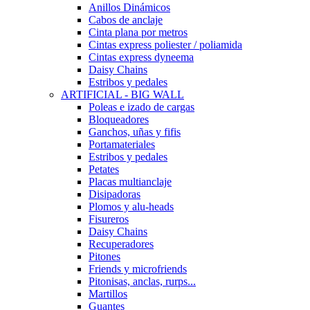
Anillos Dinámicos
Cabos de anclaje
Cinta plana por metros
Cintas express poliester / poliamida
Cintas express dyneema
Daisy Chains
Estribos y pedales
ARTIFICIAL - BIG WALL
Poleas e izado de cargas
Bloqueadores
Ganchos, uñas y fifis
Portamateriales
Estribos y pedales
Petates
Placas multianclaje
Disipadoras
Plomos y alu-heads
Fisureros
Daisy Chains
Recuperadores
Pitones
Friends y microfriends
Pitonisas, anclas, rurps...
Martillos
Guantes