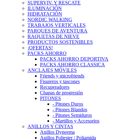
SUPERVIV. Y RESCATE
ILUMINACIÓN
HIDRATACIÓN
NORDIC WALKING
TRABAJOS VERTICALES
PARQUES DE AVENTURA
RAQUETAS DE NIEVE
PRODUCTOS SOSTENIBLES
¡OFERTAS!
PACKS AHORRO
PACKS AHORRO DEPORTIVA
PACKS AHORRO CLASSICA
ANCLAJES MÓVILES
Friends y microfriends
Fisureros y tascones
Recuperadores
Chapas de progresión
PITONES
- Pitones Duros
- Pitones Blandos
- Pitones Semiduros
- Martillos y Accesorios
ANILLOS Y CINTAS
Anillos Dyneema
Anillos Poliester / Poliamida