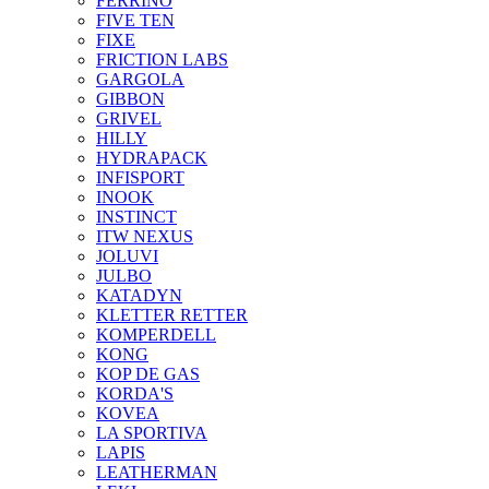
FERRINO
FIVE TEN
FIXE
FRICTION LABS
GARGOLA
GIBBON
GRIVEL
HILLY
HYDRAPACK
INFISPORT
INOOK
INSTINCT
ITW NEXUS
JOLUVI
JULBO
KATADYN
KLETTER RETTER
KOMPERDELL
KONG
KOP DE GAS
KORDA'S
KOVEA
LA SPORTIVA
LAPIS
LEATHERMAN