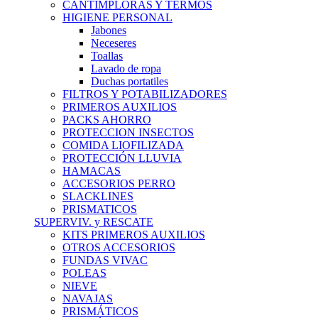
CANTIMPLORAS Y TERMOS
HIGIENE PERSONAL
Jabones
Neceseres
Toallas
Lavado de ropa
Duchas portatiles
FILTROS Y POTABILIZADORES
PRIMEROS AUXILIOS
PACKS AHORRO
PROTECCION INSECTOS
COMIDA LIOFILIZADA
PROTECCIÓN LLUVIA
HAMACAS
ACCESORIOS PERRO
SLACKLINES
PRISMATICOS
SUPERVIV. y RESCATE
KITS PRIMEROS AUXILIOS
OTROS ACCESORIOS
FUNDAS VIVAC
POLEAS
NIEVE
NAVAJAS
PRISMÁTICOS