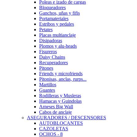
Poleas e izado de cargas
Bloqueadores
Ganchos, uñas y fifis
Portamateriales
Estribos y pedales
Petates
Placas multianclaje
Disipadoras
Plomos y alu-heads
Fisureros
Daisy Chains
Recuperadores
Pitones
Friends y microfriends
Pitonisas, anclas, rurps...
Martillos
Guantes
Rodilleras y Musleras
Hamacas y Guindolas
Arneses Big Wall
Cabos de anclaje
ASEGURADORES / DESCENSORES
AUTOBLOCANTES
CAZOLETAS
OCHOS - 8