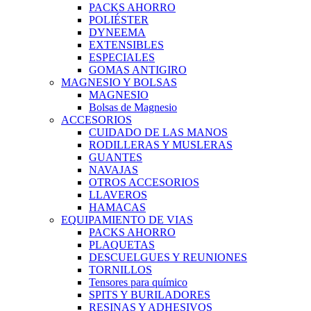
PACKS AHORRO
POLIÉSTER
DYNEEMA
EXTENSIBLES
ESPECIALES
GOMAS ANTIGIRO
MAGNESIO Y BOLSAS
MAGNESIO
Bolsas de Magnesio
ACCESORIOS
CUIDADO DE LAS MANOS
RODILLERAS Y MUSLERAS
GUANTES
NAVAJAS
OTROS ACCESORIOS
LLAVEROS
HAMACAS
EQUIPAMIENTO DE VIAS
PACKS AHORRO
PLAQUETAS
DESCUELGUES Y REUNIONES
TORNILLOS
Tensores para químico
SPITS Y BURILADORES
RESINAS Y ADHESIVOS