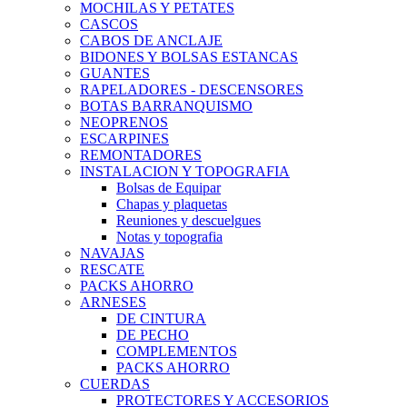
MOCHILAS Y PETATES
CASCOS
CABOS DE ANCLAJE
BIDONES Y BOLSAS ESTANCAS
GUANTES
RAPELADORES - DESCENSORES
BOTAS BARRANQUISMO
NEOPRENOS
ESCARPINES
REMONTADORES
INSTALACION Y TOPOGRAFIA
Bolsas de Equipar
Chapas y plaquetas
Reuniones y descuelgues
Notas y topografia
NAVAJAS
RESCATE
PACKS AHORRO
ARNESES
DE CINTURA
DE PECHO
COMPLEMENTOS
PACKS AHORRO
CUERDAS
PROTECTORES Y ACCESORIOS