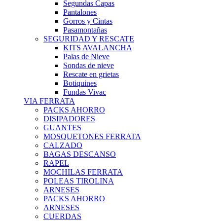
Segundas Capas
Pantalones
Gorros y Cintas
Pasamontañas
SEGURIDAD Y RESCATE
KITS AVALANCHA
Palas de Nieve
Sondas de nieve
Rescate en grietas
Botiquines
Fundas Vivac
VIA FERRATA
PACKS AHORRO
DISIPADORES
GUANTES
MOSQUETONES FERRATA
CALZADO
BAGAS DESCANSO
RAPEL
MOCHILAS FERRATA
POLEAS TIROLINA
ARNESES
PACKS AHORRO
ARNESES
CUERDAS