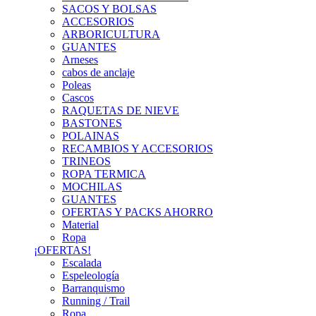
SACOS Y BOLSAS
ACCESORIOS
ARBORICULTURA
GUANTES
Arneses
cabos de anclaje
Poleas
Cascos
RAQUETAS DE NIEVE
BASTONES
POLAINAS
RECAMBIOS Y ACCESORIOS
TRINEOS
ROPA TERMICA
MOCHILAS
GUANTES
OFERTAS Y PACKS AHORRO
Material
Ropa
¡OFERTAS!
Escalada
Espeleología
Barranquismo
Running / Trail
Ropa