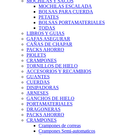
MOCHILAS Y SACOS
MOCHILAS ESCALADA
BOLSAS PARA CUERDA
PETATES
BOLSAS PORTAMATERIALES
TODAS
LIBROS Y GUIAS
GAFAS ASEGURAR
CAÑAS DE CHAPAR
PACKS AHORRO
PIOLETS
CRAMPONES
TORNILLOS DE HIELO
ACCESORIOS Y RECAMBIOS
GUANTES
CUERDAS
DISIPADORAS
ARNESES
GANCHOS DE HIELO
PORTAMATERIALES
DRAGONERAS
PACKS AHORRO
CRAMPONES
Crampones de correas
Crampones Semi-automaticos