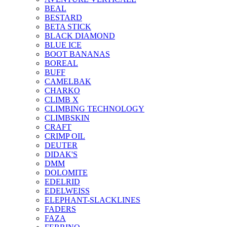
BEAL
BESTARD
BETA STICK
BLACK DIAMOND
BLUE ICE
BOOT BANANAS
BOREAL
BUFF
CAMELBAK
CHARKO
CLIMB X
CLIMBING TECHNOLOGY
CLIMBSKIN
CRAFT
CRIMP OIL
DEUTER
DIDAK'S
DMM
DOLOMITE
EDELRID
EDELWEISS
ELEPHANT-SLACKLINES
FADERS
FAZA