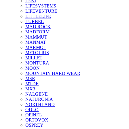
LEKI
LIFESYSTEMS
LIFEVENTURE
LITTLELIFE
LURBEL
MAD ROCK
MADFORM
MAMMUT
MANMAT
MARMOT
METOLIUS
MILLET
MONTURA
MOON
MOUNTAIN HARD WEAR
MSR
MTDE
MX3
NALGENE
NATURONIA
NORTHLAND
ODLO
OPINEL
ORTOVOX
OSPREY