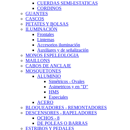
CUERDAS SEMI-ESTATICAS
CORDINOS
GUANTES
CASCOS
PETATES Y BOLSAS
ILUMINACIÓN
Frontales
Linternas
Accesorios iluminación
Auxiliares y de señalización
MONOS ESPELEOLOGIA
MAILLONS
CABOS DE ANCLAJE
MOSQUETONES
ALUMINIO
Simétricos - Ovales
Asimetricos y en "D"
HMS
Especiales
ACERO
BLOQUEADORES - REMONTADORES
DESCENSORES - RAPELADORES
OCHOS - 8
DE POLEAS O BARRAS
ESTRIBOS Y PEDALES