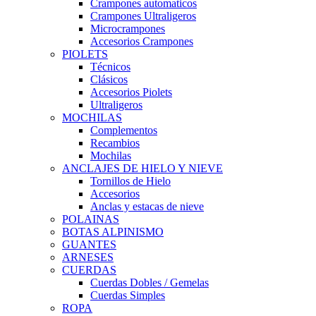
Crampones automaticos
Crampones Ultraligeros
Microcrampones
Accesorios Crampones
PIOLETS
Técnicos
Clásicos
Accesorios Piolets
Ultraligeros
MOCHILAS
Complementos
Recambios
Mochilas
ANCLAJES DE HIELO Y NIEVE
Tornillos de Hielo
Accesorios
Anclas y estacas de nieve
POLAINAS
BOTAS ALPINISMO
GUANTES
ARNESES
CUERDAS
Cuerdas Dobles / Gemelas
Cuerdas Simples
ROPA