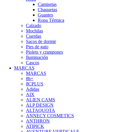
Camisetas
Chaquetas
Guantes
Ropa Térmica
Calzado
Mochilas
Cuerdas
Sacos de dormir
Pies de gato
Piolets y crampones
Iluminación
Cascos
MARCAS
MARCAS
8b+
8CPLUS
Adidas
AIX
ALIEN CAMS
ALP DESIGN
ALTAQUOTA
ANNECY COSMETICS
ANTHRON
ATIPICK
AVENTURE VERTICALE