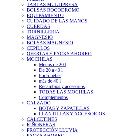
TABLAS MULTIPRESA
BOLSAS ROCODROMO
EQUIPAMIENTO
CUIDADO DE LAS MANOS
CUERDAS
TORNILLERIA
MAGNESIO
BOLSAS MAGNESIO
CEPILLOS
OFERTAS Y PACKS AHORRO
MOCHILAS
Menos de 20 l
De 20 a 40 l
Porta-bebes
más de 40 l
Recambios y accesorios
TODAS LAS MOCHILAS
Complementos
CALZADO
BOTAS Y ZAPATILLAS
PLANTILLAS Y ACCESORIOS
CALCETINES
RIÑONERAS
PROTECCIÓN LLUVIA
PACKS AHORRO