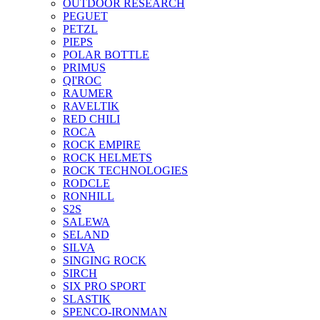
OUTDOOR RESEARCH
PEGUET
PETZL
PIEPS
POLAR BOTTLE
PRIMUS
QI'ROC
RAUMER
RAVELTIK
RED CHILI
ROCA
ROCK EMPIRE
ROCK HELMETS
ROCK TECHNOLOGIES
RODCLE
RONHILL
S2S
SALEWA
SELAND
SILVA
SINGING ROCK
SIRCH
SIX PRO SPORT
SLASTIK
SPENCO-IRONMAN