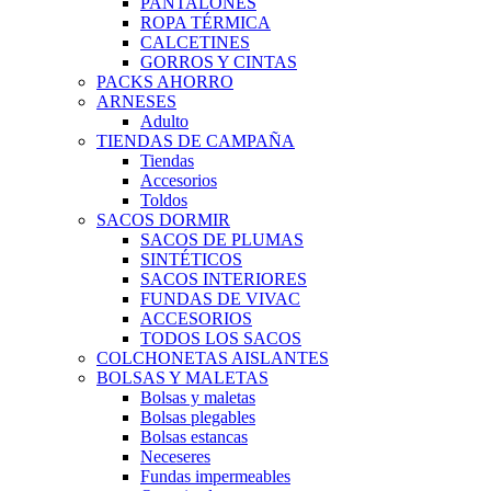
PANTALONES
ROPA TÉRMICA
CALCETINES
GORROS Y CINTAS
PACKS AHORRO
ARNESES
Adulto
TIENDAS DE CAMPAÑA
Tiendas
Accesorios
Toldos
SACOS DORMIR
SACOS DE PLUMAS
SINTÉTICOS
SACOS INTERIORES
FUNDAS DE VIVAC
ACCESORIOS
TODOS LOS SACOS
COLCHONETAS AISLANTES
BOLSAS Y MALETAS
Bolsas y maletas
Bolsas plegables
Bolsas estancas
Neceseres
Fundas impermeables