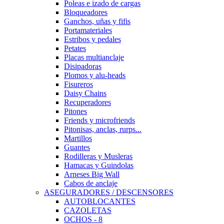
Poleas e izado de cargas
Bloqueadores
Ganchos, uñas y fifis
Portamateriales
Estribos y pedales
Petates
Placas multianclaje
Disipadoras
Plomos y alu-heads
Fisureros
Daisy Chains
Recuperadores
Pitones
Friends y microfriends
Pitonisas, anclas, rurps...
Martillos
Guantes
Rodilleras y Musleras
Hamacas y Guindolas
Arneses Big Wall
Cabos de anclaje
ASEGURADORES / DESCENSORES
AUTOBLOCANTES
CAZOLETAS
OCHOS - 8