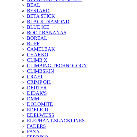
BEAL
BESTARD
BETA STICK
BLACK DIAMOND
BLUE ICE
BOOT BANANAS
BOREAL
BUFF
CAMELBAK
CHARKO
CLIMB X
CLIMBING TECHNOLOGY
CLIMBSKIN
CRAFT
CRIMP OIL
DEUTER
DIDAK'S
DMM
DOLOMITE
EDELRID
EDELWEISS
ELEPHANT-SLACKLINES
FADERS
FAZA