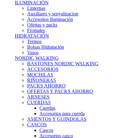
ILUMINACIÓN
Linternas
Auxiliares y senyalizacion
Accesorios Iluminación
Ofertas y packs
Frontales
HIDRATACIÓN
Termos
Bolsas Hidratación
Vasos
NORDIC WALKING
BASTONES NORDIC WALKING
ACCESORIOS
MOCHILAS
RIÑONERAS
PACKS AHORRO
OFERTAS Y PACKS AHORRO
ARNESES
CUERDAS
Cuerdas
Accesorios para cuerda
ASIENTOS Y GUINDOLAS
CASCOS
Cascos
Accesorios casco