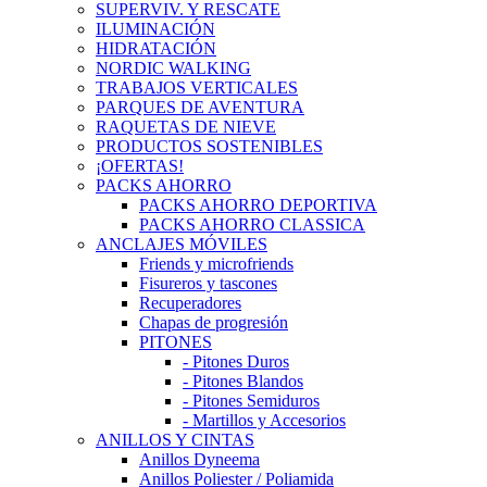
SUPERVIV. Y RESCATE
ILUMINACIÓN
HIDRATACIÓN
NORDIC WALKING
TRABAJOS VERTICALES
PARQUES DE AVENTURA
RAQUETAS DE NIEVE
PRODUCTOS SOSTENIBLES
¡OFERTAS!
PACKS AHORRO
PACKS AHORRO DEPORTIVA
PACKS AHORRO CLASSICA
ANCLAJES MÓVILES
Friends y microfriends
Fisureros y tascones
Recuperadores
Chapas de progresión
PITONES
- Pitones Duros
- Pitones Blandos
- Pitones Semiduros
- Martillos y Accesorios
ANILLOS Y CINTAS
Anillos Dyneema
Anillos Poliester / Poliamida