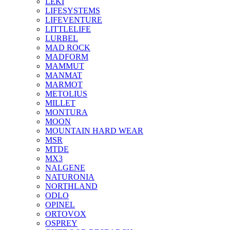
LEKI
LIFESYSTEMS
LIFEVENTURE
LITTLELIFE
LURBEL
MAD ROCK
MADFORM
MAMMUT
MANMAT
MARMOT
METOLIUS
MILLET
MONTURA
MOON
MOUNTAIN HARD WEAR
MSR
MTDE
MX3
NALGENE
NATURONIA
NORTHLAND
ODLO
OPINEL
ORTOVOX
OSPREY