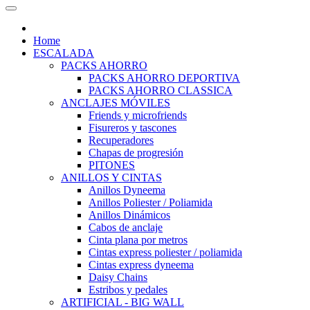
Home
ESCALADA
PACKS AHORRO
PACKS AHORRO DEPORTIVA
PACKS AHORRO CLASSICA
ANCLAJES MÓVILES
Friends y microfriends
Fisureros y tascones
Recuperadores
Chapas de progresión
PITONES
ANILLOS Y CINTAS
Anillos Dyneema
Anillos Poliester / Poliamida
Anillos Dinámicos
Cabos de anclaje
Cinta plana por metros
Cintas express poliester / poliamida
Cintas express dyneema
Daisy Chains
Estribos y pedales
ARTIFICIAL - BIG WALL