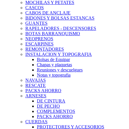
MOCHILAS Y PETATES
CASCOS
CABOS DE ANCLAJE
BIDONES Y BOLSAS ESTANCAS
GUANTES
RAPELADORES - DESCENSORES
BOTAS BARRANQUISMO
NEOPRENOS
ESCARPINES
REMONTADORES
INSTALACION Y TOPOGRAFIA
Bolsas de Equipar
Chapas y plaquetas
Reuniones y descuelgues
Notas y topografia
NAVAJAS
RESCATE
PACKS AHORRO
ARNESES
DE CINTURA
DE PECHO
COMPLEMENTOS
PACKS AHORRO
CUERDAS
PROTECTORES Y ACCESORIOS