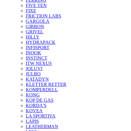
FERRINO
FIVE TEN
FIXE
FRICTION LABS
GARGOLA
GIBBON
GRIVEL
HILLY
HYDRAPACK
INFISPORT
INOOK
INSTINCT
ITW NEXUS
JOLUVI
JULBO
KATADYN
KLETTER RETTER
KOMPERDELL
KONG
KOP DE GAS
KORDA'S
KOVEA
LA SPORTIVA
LAPIS
LEATHERMAN