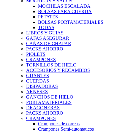
MOCHILAS Y SACOS
MOCHILAS ESCALADA
BOLSAS PARA CUERDA
PETATES
BOLSAS PORTAMATERIALES
TODAS
LIBROS Y GUIAS
GAFAS ASEGURAR
CAÑAS DE CHAPAR
PACKS AHORRO
PIOLETS
CRAMPONES
TORNILLOS DE HIELO
ACCESORIOS Y RECAMBIOS
GUANTES
CUERDAS
DISIPADORAS
ARNESES
GANCHOS DE HIELO
PORTAMATERIALES
DRAGONERAS
PACKS AHORRO
CRAMPONES
Crampones de correas
Crampones Semi-automaticos