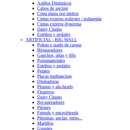
Anillos Dinámicos
Cabos de anclaje
Cinta plana por metros
Cintas express poliester / poliamida
Cintas express dyneema
Daisy Chains
Estribos y pedales
ARTIFICIAL - BIG WALL
Poleas e izado de cargas
Bloqueadores
Ganchos, uñas y fifis
Portamateriales
Estribos y pedales
Petates
Placas multianclaje
Disipadoras
Plomos y alu-heads
Fisureros
Daisy Chains
Recuperadores
Pitones
Friends y microfriends
Pitonisas, anclas, rurps...
Martillos
Guantes