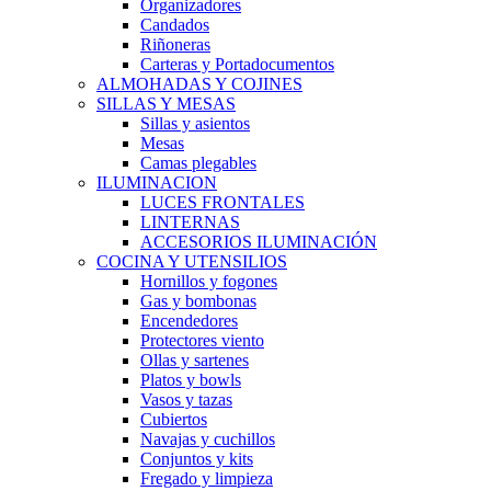
Organizadores
Candados
Riñoneras
Carteras y Portadocumentos
ALMOHADAS Y COJINES
SILLAS Y MESAS
Sillas y asientos
Mesas
Camas plegables
ILUMINACION
LUCES FRONTALES
LINTERNAS
ACCESORIOS ILUMINACIÓN
COCINA Y UTENSILIOS
Hornillos y fogones
Gas y bombonas
Encendedores
Protectores viento
Ollas y sartenes
Platos y bowls
Vasos y tazas
Cubiertos
Navajas y cuchillos
Conjuntos y kits
Fregado y limpieza