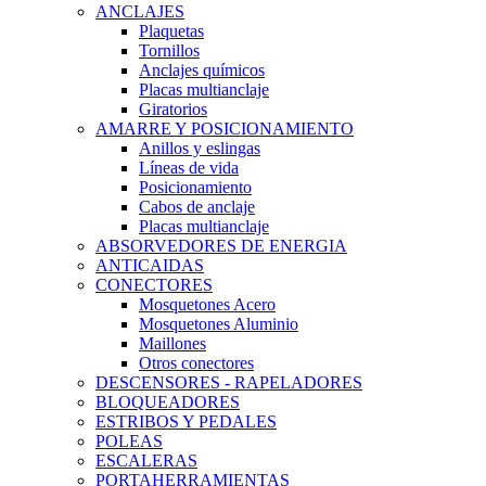
ANCLAJES
Plaquetas
Tornillos
Anclajes químicos
Placas multianclaje
Giratorios
AMARRE Y POSICIONAMIENTO
Anillos y eslingas
Líneas de vida
Posicionamiento
Cabos de anclaje
Placas multianclaje
ABSORVEDORES DE ENERGIA
ANTICAIDAS
CONECTORES
Mosquetones Acero
Mosquetones Aluminio
Maillones
Otros conectores
DESCENSORES - RAPELADORES
BLOQUEADORES
ESTRIBOS Y PEDALES
POLEAS
ESCALERAS
PORTAHERRAMIENTAS