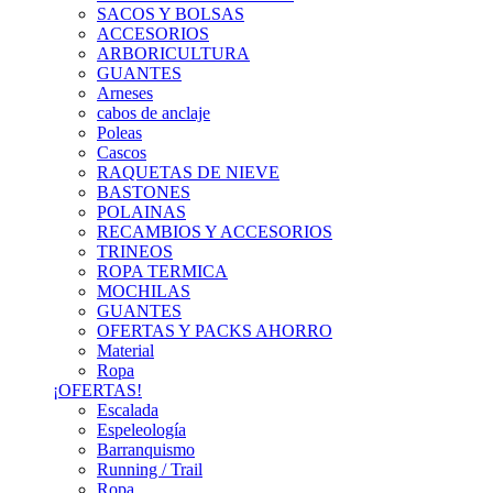
SACOS Y BOLSAS
ACCESORIOS
ARBORICULTURA
GUANTES
Arneses
cabos de anclaje
Poleas
Cascos
RAQUETAS DE NIEVE
BASTONES
POLAINAS
RECAMBIOS Y ACCESORIOS
TRINEOS
ROPA TERMICA
MOCHILAS
GUANTES
OFERTAS Y PACKS AHORRO
Material
Ropa
¡OFERTAS!
Escalada
Espeleología
Barranquismo
Running / Trail
Ropa