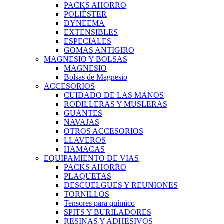
PACKS AHORRO
POLIÉSTER
DYNEEMA
EXTENSIBLES
ESPECIALES
GOMAS ANTIGIRO
MAGNESIO Y BOLSAS
MAGNESIO
Bolsas de Magnesio
ACCESORIOS
CUIDADO DE LAS MANOS
RODILLERAS Y MUSLERAS
GUANTES
NAVAJAS
OTROS ACCESORIOS
LLAVEROS
HAMACAS
EQUIPAMIENTO DE VIAS
PACKS AHORRO
PLAQUETAS
DESCUELGUES Y REUNIONES
TORNILLOS
Tensores para químico
SPITS Y BURILADORES
RESINAS Y ADHESIVOS