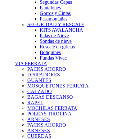
Segundas Capas
Pantalones
Gorros y Cintas
Pasamontañas
SEGURIDAD Y RESCATE
KITS AVALANCHA
Palas de Nieve
Sondas de nieve
Rescate en grietas
Botiquines
Fundas Vivac
VIA FERRATA
PACKS AHORRO
DISIPADORES
GUANTES
MOSQUETONES FERRATA
CALZADO
BAGAS DESCANSO
RAPEL
MOCHILAS FERRATA
POLEAS TIROLINA
ARNESES
PACKS AHORRO
ARNESES
CUERDAS