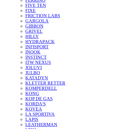
FERRINO
FIVE TEN
FIXE
FRICTION LABS
GARGOLA
GIBBON
GRIVEL
HILLY
HYDRAPACK
INFISPORT
INOOK
INSTINCT
ITW NEXUS
JOLUVI
JULBO
KATADYN
KLETTER RETTER
KOMPERDELL
KONG
KOP DE GAS
KORDA'S
KOVEA
LA SPORTIVA
LAPIS
LEATHERMAN