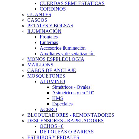
CUERDAS SEMI-ESTATICAS
CORDINOS
GUANTES
CASCOS
PETATES Y BOLSAS
ILUMINACIÓN
Frontales
Linternas
Accesorios iluminación
Auxiliares y de señalización
MONOS ESPELEOLOGIA
MAILLONS
CABOS DE ANCLAJE
MOSQUETONES
ALUMINIO
Simétricos - Ovales
Asimetricos y en "D"
HMS
Especiales
ACERO
BLOQUEADORES - REMONTADORES
DESCENSORES - RAPELADORES
OCHOS - 8
DE POLEAS O BARRAS
ESTRIBOS Y PEDALES