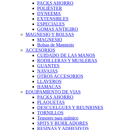
PACKS AHORRO
POLIÉSTER
DYNEEMA
EXTENSIBLES
ESPECIALES
GOMAS ANTIGIRO
MAGNESIO Y BOLSAS
MAGNESIO
Bolsas de Magnesio
ACCESORIOS
CUIDADO DE LAS MANOS
RODILLERAS Y MUSLERAS
GUANTES
NAVAJAS
OTROS ACCESORIOS
LLAVEROS
HAMACAS
EQUIPAMIENTO DE VIAS
PACKS AHORRO
PLAQUETAS
DESCUELGUES Y REUNIONES
TORNILLOS
Tensores para químico
SPITS Y BURILADORES
RESINAS Y ADHESIVOS