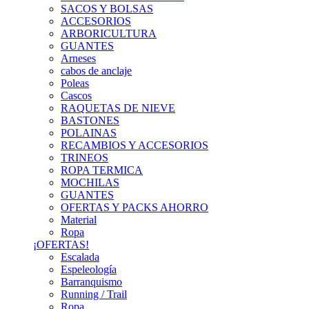
SACOS Y BOLSAS
ACCESORIOS
ARBORICULTURA
GUANTES
Arneses
cabos de anclaje
Poleas
Cascos
RAQUETAS DE NIEVE
BASTONES
POLAINAS
RECAMBIOS Y ACCESORIOS
TRINEOS
ROPA TERMICA
MOCHILAS
GUANTES
OFERTAS Y PACKS AHORRO
Material
Ropa
¡OFERTAS!
Escalada
Espeleología
Barranquismo
Running / Trail
Ropa