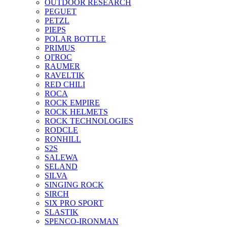
OUTDOOR RESEARCH
PEGUET
PETZL
PIEPS
POLAR BOTTLE
PRIMUS
QI'ROC
RAUMER
RAVELTIK
RED CHILI
ROCA
ROCK EMPIRE
ROCK HELMETS
ROCK TECHNOLOGIES
RODCLE
RONHILL
S2S
SALEWA
SELAND
SILVA
SINGING ROCK
SIRCH
SIX PRO SPORT
SLASTIK
SPENCO-IRONMAN