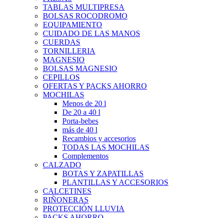
TABLAS MULTIPRESA
BOLSAS ROCODROMO
EQUIPAMIENTO
CUIDADO DE LAS MANOS
CUERDAS
TORNILLERIA
MAGNESIO
BOLSAS MAGNESIO
CEPILLOS
OFERTAS Y PACKS AHORRO
MOCHILAS
Menos de 20 l
De 20 a 40 l
Porta-bebes
más de 40 l
Recambios y accesorios
TODAS LAS MOCHILAS
Complementos
CALZADO
BOTAS Y ZAPATILLAS
PLANTILLAS Y ACCESORIOS
CALCETINES
RIÑONERAS
PROTECCIÓN LLUVIA
PACKS AHORRO