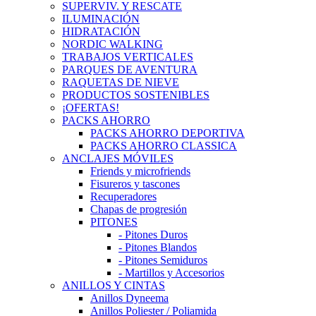
SUPERVIV. Y RESCATE
ILUMINACIÓN
HIDRATACIÓN
NORDIC WALKING
TRABAJOS VERTICALES
PARQUES DE AVENTURA
RAQUETAS DE NIEVE
PRODUCTOS SOSTENIBLES
¡OFERTAS!
PACKS AHORRO
PACKS AHORRO DEPORTIVA
PACKS AHORRO CLASSICA
ANCLAJES MÓVILES
Friends y microfriends
Fisureros y tascones
Recuperadores
Chapas de progresión
PITONES
- Pitones Duros
- Pitones Blandos
- Pitones Semiduros
- Martillos y Accesorios
ANILLOS Y CINTAS
Anillos Dyneema
Anillos Poliester / Poliamida