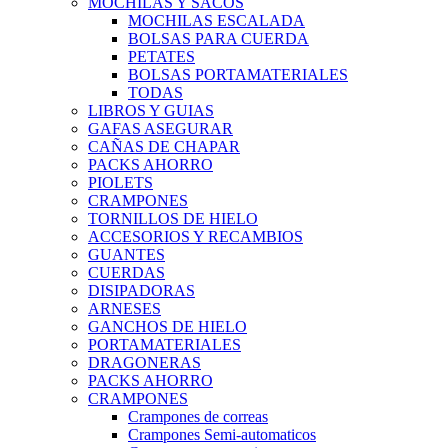
MOCHILAS Y SACOS
MOCHILAS ESCALADA
BOLSAS PARA CUERDA
PETATES
BOLSAS PORTAMATERIALES
TODAS
LIBROS Y GUIAS
GAFAS ASEGURAR
CAÑAS DE CHAPAR
PACKS AHORRO
PIOLETS
CRAMPONES
TORNILLOS DE HIELO
ACCESORIOS Y RECAMBIOS
GUANTES
CUERDAS
DISIPADORAS
ARNESES
GANCHOS DE HIELO
PORTAMATERIALES
DRAGONERAS
PACKS AHORRO
CRAMPONES
Crampones de correas
Crampones Semi-automaticos