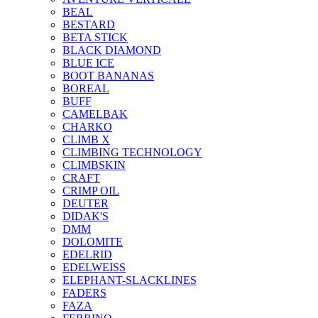
BEAL
BESTARD
BETA STICK
BLACK DIAMOND
BLUE ICE
BOOT BANANAS
BOREAL
BUFF
CAMELBAK
CHARKO
CLIMB X
CLIMBING TECHNOLOGY
CLIMBSKIN
CRAFT
CRIMP OIL
DEUTER
DIDAK'S
DMM
DOLOMITE
EDELRID
EDELWEISS
ELEPHANT-SLACKLINES
FADERS
FAZA