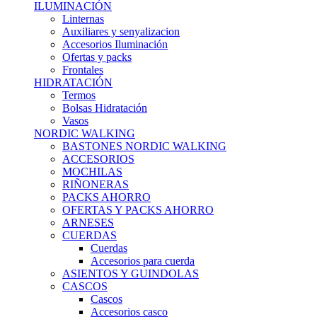
ILUMINACIÓN
Linternas
Auxiliares y senyalizacion
Accesorios Iluminación
Ofertas y packs
Frontales
HIDRATACIÓN
Termos
Bolsas Hidratación
Vasos
NORDIC WALKING
BASTONES NORDIC WALKING
ACCESORIOS
MOCHILAS
RIÑONERAS
PACKS AHORRO
OFERTAS Y PACKS AHORRO
ARNESES
CUERDAS
Cuerdas
Accesorios para cuerda
ASIENTOS Y GUINDOLAS
CASCOS
Cascos
Accesorios casco