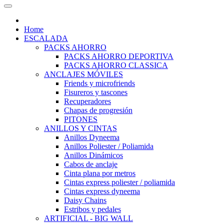
Home
ESCALADA
PACKS AHORRO
PACKS AHORRO DEPORTIVA
PACKS AHORRO CLASSICA
ANCLAJES MÓVILES
Friends y microfriends
Fisureros y tascones
Recuperadores
Chapas de progresión
PITONES
ANILLOS Y CINTAS
Anillos Dyneema
Anillos Poliester / Poliamida
Anillos Dinámicos
Cabos de anclaje
Cinta plana por metros
Cintas express poliester / poliamida
Cintas express dyneema
Daisy Chains
Estribos y pedales
ARTIFICIAL - BIG WALL