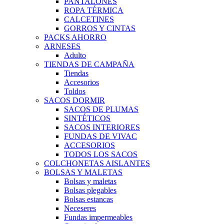
PANTALONES
ROPA TÉRMICA
CALCETINES
GORROS Y CINTAS
PACKS AHORRO
ARNESES
Adulto
TIENDAS DE CAMPAÑA
Tiendas
Accesorios
Toldos
SACOS DORMIR
SACOS DE PLUMAS
SINTÉTICOS
SACOS INTERIORES
FUNDAS DE VIVAC
ACCESORIOS
TODOS LOS SACOS
COLCHONETAS AISLANTES
BOLSAS Y MALETAS
Bolsas y maletas
Bolsas plegables
Bolsas estancas
Neceseres
Fundas impermeables