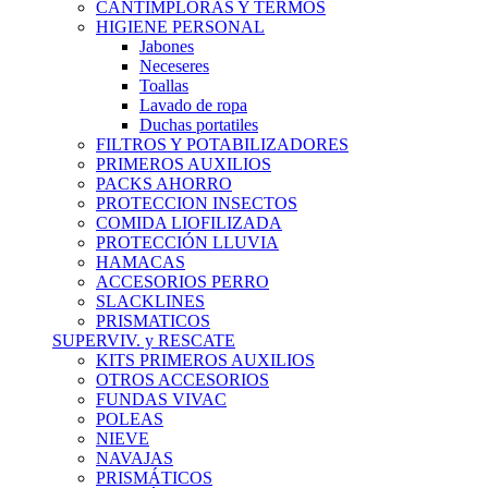
CANTIMPLORAS Y TERMOS
HIGIENE PERSONAL
Jabones
Neceseres
Toallas
Lavado de ropa
Duchas portatiles
FILTROS Y POTABILIZADORES
PRIMEROS AUXILIOS
PACKS AHORRO
PROTECCION INSECTOS
COMIDA LIOFILIZADA
PROTECCIÓN LLUVIA
HAMACAS
ACCESORIOS PERRO
SLACKLINES
PRISMATICOS
SUPERVIV. y RESCATE
KITS PRIMEROS AUXILIOS
OTROS ACCESORIOS
FUNDAS VIVAC
POLEAS
NIEVE
NAVAJAS
PRISMÁTICOS