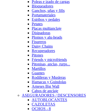
Poleas e izado de cargas
Bloqueadores
Ganchos, uñas y fifis
Portamateriales
Estribos y pedales
Petates
Placas multianclaje
Disipadoras
Plomos y alu-heads
Fisureros
Daisy Chains
Recuperadores
Pitones
Friends y microfriends
Pitonisas, anclas, rurps...
Martillos
Guantes
Rodilleras y Musleras
Hamacas y Guindolas
Arneses Big Wall
Cabos de anclaje
ASEGURADORES / DESCENSORES
AUTOBLOCANTES
CAZOLETAS
OCHOS - 8