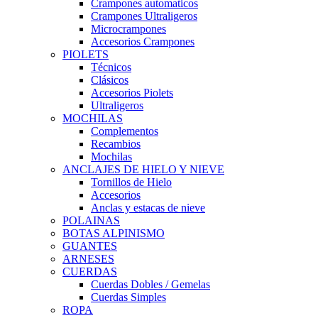
Crampones automaticos
Crampones Ultraligeros
Microcrampones
Accesorios Crampones
PIOLETS
Técnicos
Clásicos
Accesorios Piolets
Ultraligeros
MOCHILAS
Complementos
Recambios
Mochilas
ANCLAJES DE HIELO Y NIEVE
Tornillos de Hielo
Accesorios
Anclas y estacas de nieve
POLAINAS
BOTAS ALPINISMO
GUANTES
ARNESES
CUERDAS
Cuerdas Dobles / Gemelas
Cuerdas Simples
ROPA