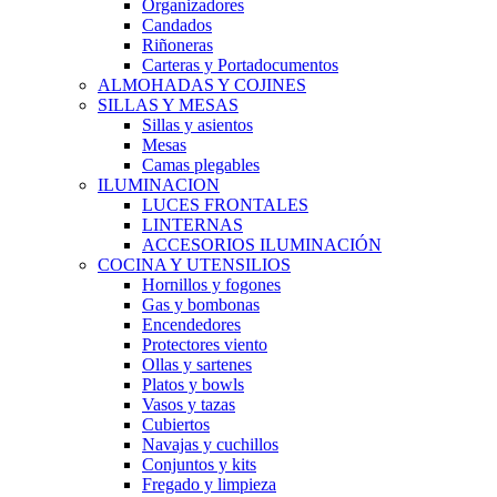
Organizadores
Candados
Riñoneras
Carteras y Portadocumentos
ALMOHADAS Y COJINES
SILLAS Y MESAS
Sillas y asientos
Mesas
Camas plegables
ILUMINACION
LUCES FRONTALES
LINTERNAS
ACCESORIOS ILUMINACIÓN
COCINA Y UTENSILIOS
Hornillos y fogones
Gas y bombonas
Encendedores
Protectores viento
Ollas y sartenes
Platos y bowls
Vasos y tazas
Cubiertos
Navajas y cuchillos
Conjuntos y kits
Fregado y limpieza