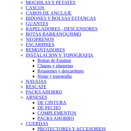
MOCHILAS Y PETATES
CASCOS
CABOS DE ANCLAJE
BIDONES Y BOLSAS ESTANCAS
GUANTES
RAPELADORES - DESCENSORES
BOTAS BARRANQUISMO
NEOPRENOS
ESCARPINES
REMONTADORES
INSTALACION Y TOPOGRAFIA
Bolsas de Equipar
Chapas y plaquetas
Reuniones y descuelgues
Notas y topografia
NAVAJAS
RESCATE
PACKS AHORRO
ARNESES
DE CINTURA
DE PECHO
COMPLEMENTOS
PACKS AHORRO
CUERDAS
PROTECTORES Y ACCESORIOS