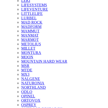
LEKI
LIFESYSTEMS
LIFEVENTURE
LITTLELIFE
LURBEL
MAD ROCK
MADFORM
MAMMUT
MANMAT
MARMOT
METOLIUS
MILLET
MONTURA
MOON
MOUNTAIN HARD WEAR
MSR
MTDE
MX3
NALGENE
NATURONIA
NORTHLAND
ODLO
OPINEL
ORTOVOX
OSPREY