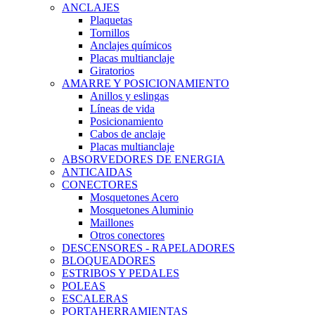
ANCLAJES
Plaquetas
Tornillos
Anclajes químicos
Placas multianclaje
Giratorios
AMARRE Y POSICIONAMIENTO
Anillos y eslingas
Líneas de vida
Posicionamiento
Cabos de anclaje
Placas multianclaje
ABSORVEDORES DE ENERGIA
ANTICAIDAS
CONECTORES
Mosquetones Acero
Mosquetones Aluminio
Maillones
Otros conectores
DESCENSORES - RAPELADORES
BLOQUEADORES
ESTRIBOS Y PEDALES
POLEAS
ESCALERAS
PORTAHERRAMIENTAS