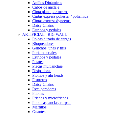
Anillos Dinámicos
Cabos de anclaje
Cinta plana por metros
Cintas express poliester / poliamida
Cintas express dyneema
Daisy Chains
Estribos y pedales
ARTIFICIAL - BIG WALL
Poleas e izado de cargas
Bloqueadores
Ganchos, uñas y fifis
Portamateriales
Estribos y pedales
Petates
Placas multianclaje
Disipadoras
Plomos y alu-heads
Fisureros
Daisy Chains
Recuperadores
Pitones
Friends y microfriends
Pitonisas, anclas, rurps...
Martillos
Guantes