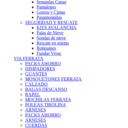
Segundas Capas
Pantalones
Gorros y Cintas
Pasamontañas
SEGURIDAD Y RESCATE
KITS AVALANCHA
Palas de Nieve
Sondas de nieve
Rescate en grietas
Botiquines
Fundas Vivac
VIA FERRATA
PACKS AHORRO
DISIPADORES
GUANTES
MOSQUETONES FERRATA
CALZADO
BAGAS DESCANSO
RAPEL
MOCHILAS FERRATA
POLEAS TIROLINA
ARNESES
PACKS AHORRO
ARNESES
CUERDAS