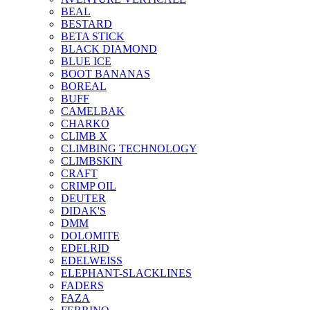
BEAL
BESTARD
BETA STICK
BLACK DIAMOND
BLUE ICE
BOOT BANANAS
BOREAL
BUFF
CAMELBAK
CHARKO
CLIMB X
CLIMBING TECHNOLOGY
CLIMBSKIN
CRAFT
CRIMP OIL
DEUTER
DIDAK'S
DMM
DOLOMITE
EDELRID
EDELWEISS
ELEPHANT-SLACKLINES
FADERS
FAZA