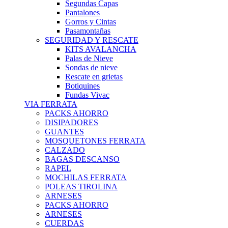
Segundas Capas
Pantalones
Gorros y Cintas
Pasamontañas
SEGURIDAD Y RESCATE
KITS AVALANCHA
Palas de Nieve
Sondas de nieve
Rescate en grietas
Botiquines
Fundas Vivac
VIA FERRATA
PACKS AHORRO
DISIPADORES
GUANTES
MOSQUETONES FERRATA
CALZADO
BAGAS DESCANSO
RAPEL
MOCHILAS FERRATA
POLEAS TIROLINA
ARNESES
PACKS AHORRO
ARNESES
CUERDAS