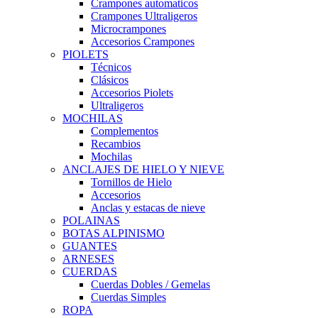
Crampones automaticos
Crampones Ultraligeros
Microcrampones
Accesorios Crampones
PIOLETS
Técnicos
Clásicos
Accesorios Piolets
Ultraligeros
MOCHILAS
Complementos
Recambios
Mochilas
ANCLAJES DE HIELO Y NIEVE
Tornillos de Hielo
Accesorios
Anclas y estacas de nieve
POLAINAS
BOTAS ALPINISMO
GUANTES
ARNESES
CUERDAS
Cuerdas Dobles / Gemelas
Cuerdas Simples
ROPA