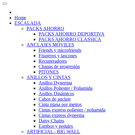
Home
ESCALADA
PACKS AHORRO
PACKS AHORRO DEPORTIVA
PACKS AHORRO CLASSICA
ANCLAJES MÓVILES
Friends y microfriends
Fisureros y tascones
Recuperadores
Chapas de progresión
PITONES
ANILLOS Y CINTAS
Anillos Dyneema
Anillos Poliester / Poliamida
Anillos Dinámicos
Cabos de anclaje
Cinta plana por metros
Cintas express poliester / poliamida
Cintas express dyneema
Daisy Chains
Estribos y pedales
ARTIFICIAL - BIG WALL