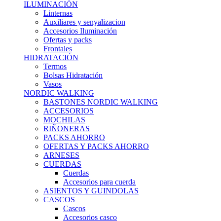
ILUMINACIÓN
Linternas
Auxiliares y senyalizacion
Accesorios Iluminación
Ofertas y packs
Frontales
HIDRATACIÓN
Termos
Bolsas Hidratación
Vasos
NORDIC WALKING
BASTONES NORDIC WALKING
ACCESORIOS
MOCHILAS
RIÑONERAS
PACKS AHORRO
OFERTAS Y PACKS AHORRO
ARNESES
CUERDAS
Cuerdas
Accesorios para cuerda
ASIENTOS Y GUINDOLAS
CASCOS
Cascos
Accesorios casco