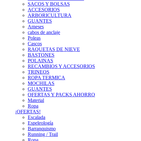
SACOS Y BOLSAS
ACCESORIOS
ARBORICULTURA
GUANTES
Arneses
cabos de anclaje
Poleas
Cascos
RAQUETAS DE NIEVE
BASTONES
POLAINAS
RECAMBIOS Y ACCESORIOS
TRINEOS
ROPA TERMICA
MOCHILAS
GUANTES
OFERTAS Y PACKS AHORRO
Material
Ropa
¡OFERTAS!
Escalada
Espeleología
Barranquismo
Running / Trail
Ropa