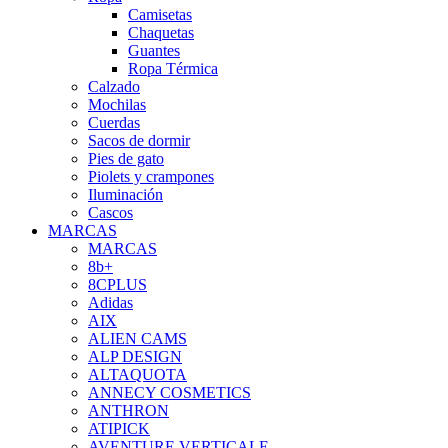
Camisetas
Chaquetas
Guantes
Ropa Térmica
Calzado
Mochilas
Cuerdas
Sacos de dormir
Pies de gato
Piolets y crampones
Iluminación
Cascos
MARCAS
MARCAS
8b+
8CPLUS
Adidas
AIX
ALIEN CAMS
ALP DESIGN
ALTAQUOTA
ANNECY COSMETICS
ANTHRON
ATIPICK
AVENTURE VERTICALE