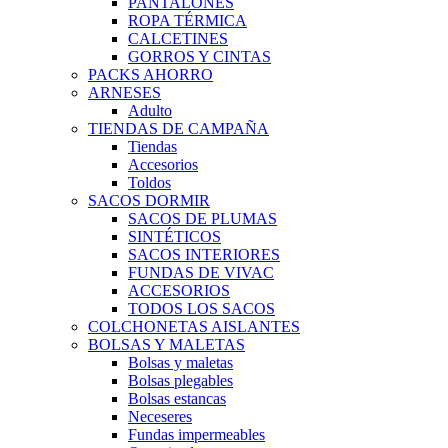
PANTALONES
ROPA TÉRMICA
CALCETINES
GORROS Y CINTAS
PACKS AHORRO
ARNESES
Adulto
TIENDAS DE CAMPAÑA
Tiendas
Accesorios
Toldos
SACOS DORMIR
SACOS DE PLUMAS
SINTÉTICOS
SACOS INTERIORES
FUNDAS DE VIVAC
ACCESORIOS
TODOS LOS SACOS
COLCHONETAS AISLANTES
BOLSAS Y MALETAS
Bolsas y maletas
Bolsas plegables
Bolsas estancas
Neceseres
Fundas impermeables