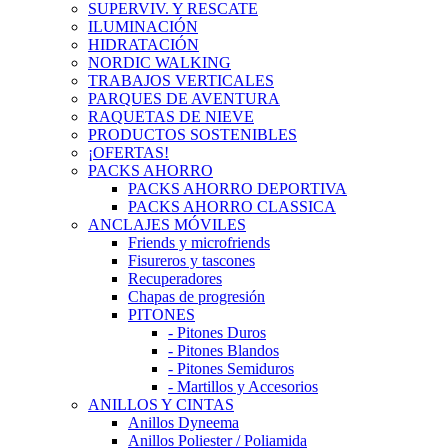
SUPERVIV. Y RESCATE
ILUMINACIÓN
HIDRATACIÓN
NORDIC WALKING
TRABAJOS VERTICALES
PARQUES DE AVENTURA
RAQUETAS DE NIEVE
PRODUCTOS SOSTENIBLES
¡OFERTAS!
PACKS AHORRO
PACKS AHORRO DEPORTIVA
PACKS AHORRO CLASSICA
ANCLAJES MÓVILES
Friends y microfriends
Fisureros y tascones
Recuperadores
Chapas de progresión
PITONES
- Pitones Duros
- Pitones Blandos
- Pitones Semiduros
- Martillos y Accesorios
ANILLOS Y CINTAS
Anillos Dyneema
Anillos Poliester / Poliamida