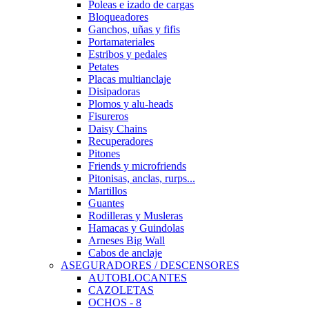
Poleas e izado de cargas
Bloqueadores
Ganchos, uñas y fifis
Portamateriales
Estribos y pedales
Petates
Placas multianclaje
Disipadoras
Plomos y alu-heads
Fisureros
Daisy Chains
Recuperadores
Pitones
Friends y microfriends
Pitonisas, anclas, rurps...
Martillos
Guantes
Rodilleras y Musleras
Hamacas y Guindolas
Arneses Big Wall
Cabos de anclaje
ASEGURADORES / DESCENSORES
AUTOBLOCANTES
CAZOLETAS
OCHOS - 8