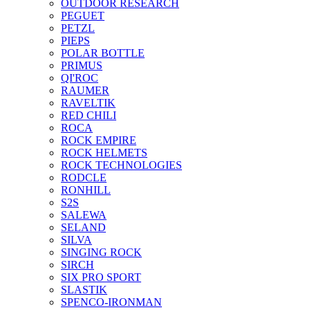
OUTDOOR RESEARCH
PEGUET
PETZL
PIEPS
POLAR BOTTLE
PRIMUS
QI'ROC
RAUMER
RAVELTIK
RED CHILI
ROCA
ROCK EMPIRE
ROCK HELMETS
ROCK TECHNOLOGIES
RODCLE
RONHILL
S2S
SALEWA
SELAND
SILVA
SINGING ROCK
SIRCH
SIX PRO SPORT
SLASTIK
SPENCO-IRONMAN