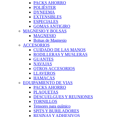
PACKS AHORRO
POLIÉSTER
DYNEEMA
EXTENSIBLES
ESPECIALES
GOMAS ANTIGIRO
MAGNESIO Y BOLSAS
MAGNESIO
Bolsas de Magnesio
ACCESORIOS
CUIDADO DE LAS MANOS
RODILLERAS Y MUSLERAS
GUANTES
NAVAJAS
OTROS ACCESORIOS
LLAVEROS
HAMACAS
EQUIPAMIENTO DE VIAS
PACKS AHORRO
PLAQUETAS
DESCUELGUES Y REUNIONES
TORNILLOS
Tensores para químico
SPITS Y BURILADORES
RESINAS Y ADHESIVOS