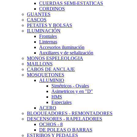
CUERDAS SEMI-ESTATICAS
CORDINOS
GUANTES
CASCOS
PETATES Y BOLSAS
ILUMINACIÓN
Frontales
Linternas
Accesorios iluminación
Auxiliares y de señalización
MONOS ESPELEOLOGIA
MAILLONS
CABOS DE ANCLAJE
MOSQUETONES
ALUMINIO
Simétricos - Ovales
Asimetricos y en "D"
HMS
Especiales
ACERO
BLOQUEADORES - REMONTADORES
DESCENSORES - RAPELADORES
OCHOS - 8
DE POLEAS O BARRAS
ESTRIBOS Y PEDALES