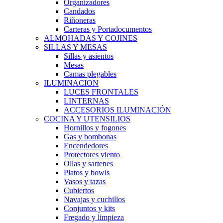
Organizadores
Candados
Riñoneras
Carteras y Portadocumentos
ALMOHADAS Y COJINES
SILLAS Y MESAS
Sillas y asientos
Mesas
Camas plegables
ILUMINACION
LUCES FRONTALES
LINTERNAS
ACCESORIOS ILUMINACIÓN
COCINA Y UTENSILIOS
Hornillos y fogones
Gas y bombonas
Encendedores
Protectores viento
Ollas y sartenes
Platos y bowls
Vasos y tazas
Cubiertos
Navajas y cuchillos
Conjuntos y kits
Fregado y limpieza