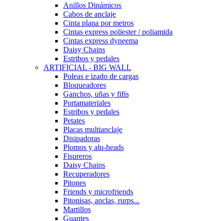
Anillos Dinámicos
Cabos de anclaje
Cinta plana por metros
Cintas express poliester / poliamida
Cintas express dyneema
Daisy Chains
Estribos y pedales
ARTIFICIAL - BIG WALL
Poleas e izado de cargas
Bloqueadores
Ganchos, uñas y fifis
Portamateriales
Estribos y pedales
Petates
Placas multianclaje
Disipadoras
Plomos y alu-heads
Fisureros
Daisy Chains
Recuperadores
Pitones
Friends y microfriends
Pitonisas, anclas, rurps...
Martillos
Guantes