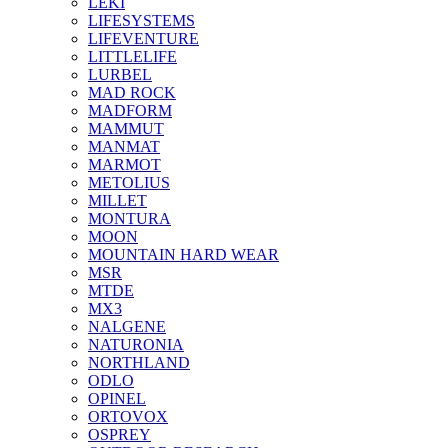
LEKI
LIFESYSTEMS
LIFEVENTURE
LITTLELIFE
LURBEL
MAD ROCK
MADFORM
MAMMUT
MANMAT
MARMOT
METOLIUS
MILLET
MONTURA
MOON
MOUNTAIN HARD WEAR
MSR
MTDE
MX3
NALGENE
NATURONIA
NORTHLAND
ODLO
OPINEL
ORTOVOX
OSPREY