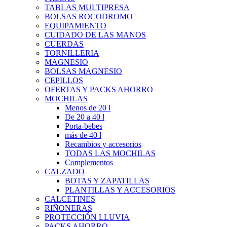
TABLAS MULTIPRESA
BOLSAS ROCODROMO
EQUIPAMIENTO
CUIDADO DE LAS MANOS
CUERDAS
TORNILLERIA
MAGNESIO
BOLSAS MAGNESIO
CEPILLOS
OFERTAS Y PACKS AHORRO
MOCHILAS
Menos de 20 l
De 20 a 40 l
Porta-bebes
más de 40 l
Recambios y accesorios
TODAS LAS MOCHILAS
Complementos
CALZADO
BOTAS Y ZAPATILLAS
PLANTILLAS Y ACCESORIOS
CALCETINES
RIÑONERAS
PROTECCIÓN LLUVIA
PACKS AHORRO