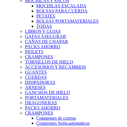
MOCHILAS Y SACOS
MOCHILAS ESCALADA
BOLSAS PARA CUERDA
PETATES
BOLSAS PORTAMATERIALES
TODAS
LIBROS Y GUIAS
GAFAS ASEGURAR
CAÑAS DE CHAPAR
PACKS AHORRO
PIOLETS
CRAMPONES
TORNILLOS DE HIELO
ACCESORIOS Y RECAMBIOS
GUANTES
CUERDAS
DISIPADORAS
ARNESES
GANCHOS DE HIELO
PORTAMATERIALES
DRAGONERAS
PACKS AHORRO
CRAMPONES
Crampones de correas
Crampones Semi-automaticos