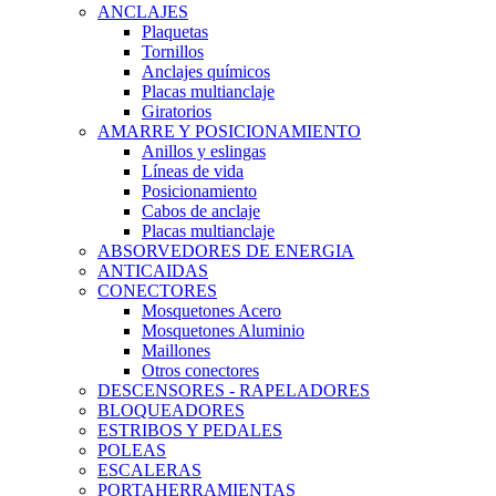
ANCLAJES
Plaquetas
Tornillos
Anclajes químicos
Placas multianclaje
Giratorios
AMARRE Y POSICIONAMIENTO
Anillos y eslingas
Líneas de vida
Posicionamiento
Cabos de anclaje
Placas multianclaje
ABSORVEDORES DE ENERGIA
ANTICAIDAS
CONECTORES
Mosquetones Acero
Mosquetones Aluminio
Maillones
Otros conectores
DESCENSORES - RAPELADORES
BLOQUEADORES
ESTRIBOS Y PEDALES
POLEAS
ESCALERAS
PORTAHERRAMIENTAS