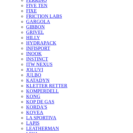
FERRINO
FIVE TEN
FIXE
FRICTION LABS
GARGOLA
GIBBON
GRIVEL
HILLY
HYDRAPACK
INFISPORT
INOOK
INSTINCT
ITW NEXUS
JOLUVI
JULBO
KATADYN
KLETTER RETTER
KOMPERDELL
KONG
KOP DE GAS
KORDA'S
KOVEA
LA SPORTIVA
LAPIS
LEATHERMAN