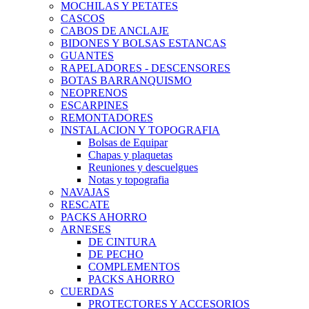
MOCHILAS Y PETATES
CASCOS
CABOS DE ANCLAJE
BIDONES Y BOLSAS ESTANCAS
GUANTES
RAPELADORES - DESCENSORES
BOTAS BARRANQUISMO
NEOPRENOS
ESCARPINES
REMONTADORES
INSTALACION Y TOPOGRAFIA
Bolsas de Equipar
Chapas y plaquetas
Reuniones y descuelgues
Notas y topografia
NAVAJAS
RESCATE
PACKS AHORRO
ARNESES
DE CINTURA
DE PECHO
COMPLEMENTOS
PACKS AHORRO
CUERDAS
PROTECTORES Y ACCESORIOS