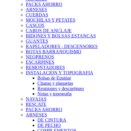
PACKS AHORRO
ARNESES
CUERDAS
MOCHILAS Y PETATES
CASCOS
CABOS DE ANCLAJE
BIDONES Y BOLSAS ESTANCAS
GUANTES
RAPELADORES - DESCENSORES
BOTAS BARRANQUISMO
NEOPRENOS
ESCARPINES
REMONTADORES
INSTALACION Y TOPOGRAFIA
Bolsas de Equipar
Chapas y plaquetas
Reuniones y descuelgues
Notas y topografia
NAVAJAS
RESCATE
PACKS AHORRO
ARNESES
DE CINTURA
DE PECHO
COMPLEMENTOS