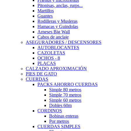
Friends y microfriends
Pitonisas, anclas, rurps...
Martillos
Guantes
Rodilleras y Musleras
Hamacas y Guindolas
Arneses Big Wall
Cabos de anclaje
ASEGURADORES / DESCENSORES
AUTOBLOCANTES
CAZOLETAS
OCHOS - 8
PLACAS
CALZADO APROXIMACIÓN
PIES DE GATO
CUERDAS
PACKS AHORRO CUERDAS
Simple 80 metros
Simple 70 metros
Simple 60 metros
Dobles 60m
CORDINOS
Bobinas enteras
Por metros
CUERDAS SIMPLES