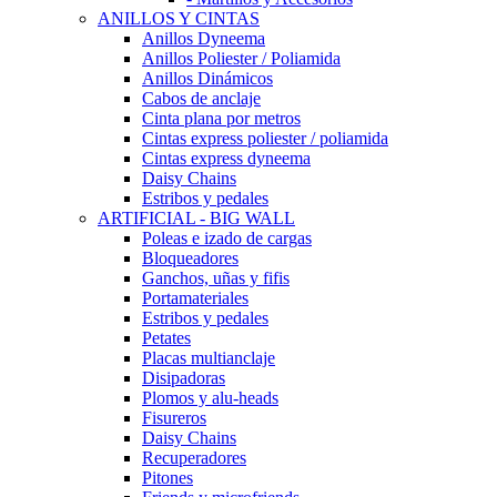
ANILLOS Y CINTAS
Anillos Dyneema
Anillos Poliester / Poliamida
Anillos Dinámicos
Cabos de anclaje
Cinta plana por metros
Cintas express poliester / poliamida
Cintas express dyneema
Daisy Chains
Estribos y pedales
ARTIFICIAL - BIG WALL
Poleas e izado de cargas
Bloqueadores
Ganchos, uñas y fifis
Portamateriales
Estribos y pedales
Petates
Placas multianclaje
Disipadoras
Plomos y alu-heads
Fisureros
Daisy Chains
Recuperadores
Pitones