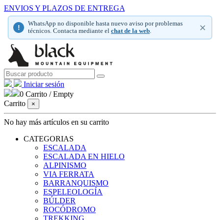
ENVIOS Y PLAZOS DE ENTREGA
WhatsApp no disponible hasta nuevo aviso por problemas
×
!
técnicos. Contacta mediante el
chat de la web
.
Iniciar sesión
0
Carrito
/
Empty
Carrito
×
No hay más artículos en su carrito
CATEGORIAS
ESCALADA
ESCALADA EN HIELO
ALPINISMO
VIA FERRATA
BARRANQUISMO
ESPELEOLOGÍA
BÚLDER
ROCÓDROMO
TREKKING