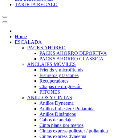
TARJETA REGALO
Home
ESCALADA
PACKS AHORRO
PACKS AHORRO DEPORTIVA
PACKS AHORRO CLASSICA
ANCLAJES MÓVILES
Friends y microfriends
Fisureros y tascones
Recuperadores
Chapas de progresión
PITONES
ANILLOS Y CINTAS
Anillos Dyneema
Anillos Poliester / Poliamida
Anillos Dinámicos
Cabos de anclaje
Cinta plana por metros
Cintas express poliester / poliamida
Cintas express dyneema