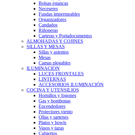
Bolsas estancas
Neceseres
Fundas impermeables
Organizadores
Candados
Riñoneras
Carteras y Portadocumentos
ALMOHADAS Y COJINES
SILLAS Y MESAS
Sillas y asientos
Mesas
Camas plegables
ILUMINACION
LUCES FRONTALES
LINTERNAS
ACCESORIOS ILUMINACIÓN
COCINA Y UTENSILIOS
Hornillos y fogones
Gas y bombonas
Encendedores
Protectores viento
Ollas y sartenes
Platos y bowls
Vasos y tazas
Cubiertos