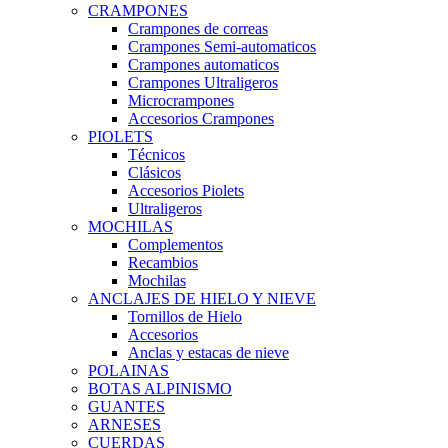
CRAMPONES
Crampones de correas
Crampones Semi-automaticos
Crampones automaticos
Crampones Ultraligeros
Microcrampones
Accesorios Crampones
PIOLETS
Técnicos
Clásicos
Accesorios Piolets
Ultraligeros
MOCHILAS
Complementos
Recambios
Mochilas
ANCLAJES DE HIELO Y NIEVE
Tornillos de Hielo
Accesorios
Anclas y estacas de nieve
POLAINAS
BOTAS ALPINISMO
GUANTES
ARNESES
CUERDAS