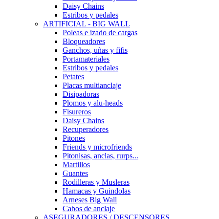
Daisy Chains
Estribos y pedales
ARTIFICIAL - BIG WALL
Poleas e izado de cargas
Bloqueadores
Ganchos, uñas y fifis
Portamateriales
Estribos y pedales
Petates
Placas multianclaje
Disipadoras
Plomos y alu-heads
Fisureros
Daisy Chains
Recuperadores
Pitones
Friends y microfriends
Pitonisas, anclas, rurps...
Martillos
Guantes
Rodilleras y Musleras
Hamacas y Guindolas
Arneses Big Wall
Cabos de anclaje
ASEGURADORES / DESCENSORES