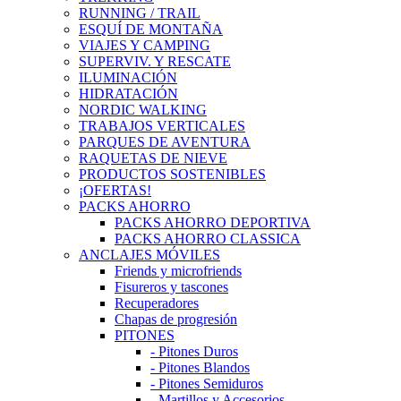
RUNNING / TRAIL
ESQUÍ DE MONTAÑA
VIAJES Y CAMPING
SUPERVIV. Y RESCATE
ILUMINACIÓN
HIDRATACIÓN
NORDIC WALKING
TRABAJOS VERTICALES
PARQUES DE AVENTURA
RAQUETAS DE NIEVE
PRODUCTOS SOSTENIBLES
¡OFERTAS!
PACKS AHORRO
PACKS AHORRO DEPORTIVA
PACKS AHORRO CLASSICA
ANCLAJES MÓVILES
Friends y microfriends
Fisureros y tascones
Recuperadores
Chapas de progresión
PITONES
- Pitones Duros
- Pitones Blandos
- Pitones Semiduros
- Martillos y Accesorios