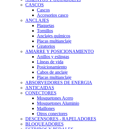
CASCOS
Cascos
Accesorios casco
ANCLAJES
Plaquetas
Tornillos
Anclajes químicos
Placas multianclaje
Giratorios
AMARRE Y POSICIONAMIENTO
Anillos y eslingas
Líneas de vida
Posicionamiento
Cabos de anclaje
Placas multianclaje
ABSORVEDORES DE ENERGIA
ANTICAIDAS
CONECTORES
Mosquetones Acero
Mosquetones Aluminio
Maillones
Otros conectores
DESCENSORES - RAPELADORES
BLOQUEADORES