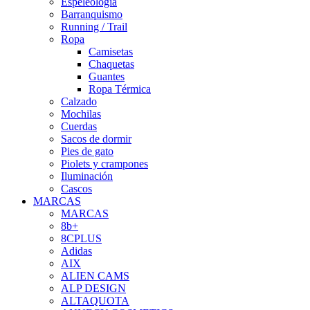
Espeleología
Barranquismo
Running / Trail
Ropa
Camisetas
Chaquetas
Guantes
Ropa Térmica
Calzado
Mochilas
Cuerdas
Sacos de dormir
Pies de gato
Piolets y crampones
Iluminación
Cascos
MARCAS
MARCAS
8b+
8CPLUS
Adidas
AIX
ALIEN CAMS
ALP DESIGN
ALTAQUOTA