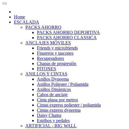
Home
ESCALADA
PACKS AHORRO
PACKS AHORRO DEPORTIVA
PACKS AHORRO CLASSICA
ANCLAJES MÓVILES
Friends y microfriends
Fisureros y tascones
Recuperadores
Chapas de progresión
PITONES
ANILLOS Y CINTAS
Anillos Dyneema
Anillos Poliester / Poliamida
Anillos Dinámicos
Cabos de anclaje
Cinta plana por metros
Cintas express poliester / poliamida
Cintas express dyneema
Daisy Chains
Estribos y pedales
ARTIFICIAL - BIG WALL