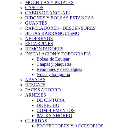
MOCHILAS Y PETATES
CASCOS
CABOS DE ANCLAJE
BIDONES Y BOLSAS ESTANCAS
GUANTES
RAPELADORES - DESCENSORES
BOTAS BARRANQUISMO
NEOPRENOS
ESCARPINES
REMONTADORES
INSTALACION Y TOPOGRAFIA
Bolsas de Equipar
Chapas y plaquetas
Reuniones y descuelgues
Notas y topografia
NAVAJAS
RESCATE
PACKS AHORRO
ARNESES
DE CINTURA
DE PECHO
COMPLEMENTOS
PACKS AHORRO
CUERDAS
PROTECTORES Y ACCESORIOS