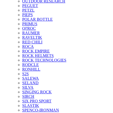
OUTDOOR RESEARCH
PEGUET
PETZL
PIEPS
POLAR BOTTLE
PRIMUS
QI'ROC
RAUMER
RAVELTIK
RED CHILI
ROCA
ROCK EMPIRE
ROCK HELMETS
ROCK TECHNOLOGIES
RODCLE
RONHILL
S2S
SALEWA
SELAND
SILVA
SINGING ROCK
SIRCH
SIX PRO SPORT
SLASTIK
SPENCO-IRONMAN