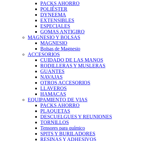
PACKS AHORRO
POLIÉSTER
DYNEEMA
EXTENSIBLES
ESPECIALES
GOMAS ANTIGIRO
MAGNESIO Y BOLSAS
MAGNESIO
Bolsas de Magnesio
ACCESORIOS
CUIDADO DE LAS MANOS
RODILLERAS Y MUSLERAS
GUANTES
NAVAJAS
OTROS ACCESORIOS
LLAVEROS
HAMACAS
EQUIPAMIENTO DE VIAS
PACKS AHORRO
PLAQUETAS
DESCUELGUES Y REUNIONES
TORNILLOS
Tensores para químico
SPITS Y BURILADORES
RESINAS Y ADHESIVOS