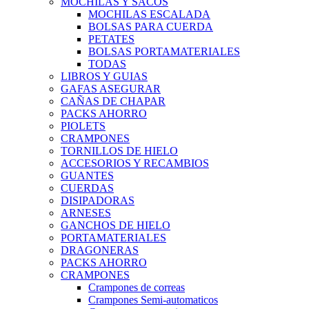
MOCHILAS Y SACOS
MOCHILAS ESCALADA
BOLSAS PARA CUERDA
PETATES
BOLSAS PORTAMATERIALES
TODAS
LIBROS Y GUIAS
GAFAS ASEGURAR
CAÑAS DE CHAPAR
PACKS AHORRO
PIOLETS
CRAMPONES
TORNILLOS DE HIELO
ACCESORIOS Y RECAMBIOS
GUANTES
CUERDAS
DISIPADORAS
ARNESES
GANCHOS DE HIELO
PORTAMATERIALES
DRAGONERAS
PACKS AHORRO
CRAMPONES
Crampones de correas
Crampones Semi-automaticos