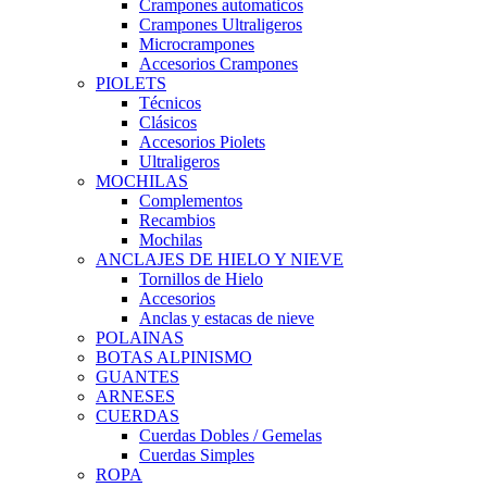
Crampones automaticos
Crampones Ultraligeros
Microcrampones
Accesorios Crampones
PIOLETS
Técnicos
Clásicos
Accesorios Piolets
Ultraligeros
MOCHILAS
Complementos
Recambios
Mochilas
ANCLAJES DE HIELO Y NIEVE
Tornillos de Hielo
Accesorios
Anclas y estacas de nieve
POLAINAS
BOTAS ALPINISMO
GUANTES
ARNESES
CUERDAS
Cuerdas Dobles / Gemelas
Cuerdas Simples
ROPA