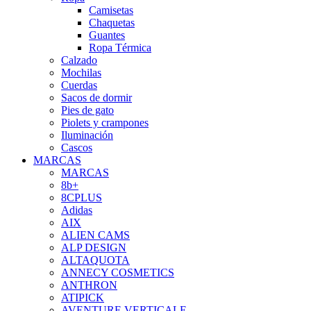
Camisetas
Chaquetas
Guantes
Ropa Térmica
Calzado
Mochilas
Cuerdas
Sacos de dormir
Pies de gato
Piolets y crampones
Iluminación
Cascos
MARCAS
MARCAS
8b+
8CPLUS
Adidas
AIX
ALIEN CAMS
ALP DESIGN
ALTAQUOTA
ANNECY COSMETICS
ANTHRON
ATIPICK
AVENTURE VERTICALE