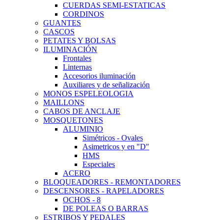
CUERDAS SEMI-ESTATICAS
CORDINOS
GUANTES
CASCOS
PETATES Y BOLSAS
ILUMINACIÓN
Frontales
Linternas
Accesorios iluminación
Auxiliares y de señalización
MONOS ESPELEOLOGIA
MAILLONS
CABOS DE ANCLAJE
MOSQUETONES
ALUMINIO
Simétricos - Ovales
Asimetricos y en "D"
HMS
Especiales
ACERO
BLOQUEADORES - REMONTADORES
DESCENSORES - RAPELADORES
OCHOS - 8
DE POLEAS O BARRAS
ESTRIBOS Y PEDALES