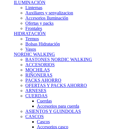
ILUMINACIÓN
Linternas
Auxiliares y senyalizacion
Accesorios Iluminación
Ofertas y packs
Frontales
HIDRATACIÓN
Termos
Bolsas Hidratación
Vasos
NORDIC WALKING
BASTONES NORDIC WALKING
ACCESORIOS
MOCHILAS
RIÑONERAS
PACKS AHORRO
OFERTAS Y PACKS AHORRO
ARNESES
CUERDAS
Cuerdas
Accesorios para cuerda
ASIENTOS Y GUINDOLAS
CASCOS
Cascos
Accesorios casco