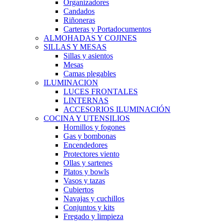
Organizadores
Candados
Riñoneras
Carteras y Portadocumentos
ALMOHADAS Y COJINES
SILLAS Y MESAS
Sillas y asientos
Mesas
Camas plegables
ILUMINACION
LUCES FRONTALES
LINTERNAS
ACCESORIOS ILUMINACIÓN
COCINA Y UTENSILIOS
Hornillos y fogones
Gas y bombonas
Encendedores
Protectores viento
Ollas y sartenes
Platos y bowls
Vasos y tazas
Cubiertos
Navajas y cuchillos
Conjuntos y kits
Fregado y limpieza