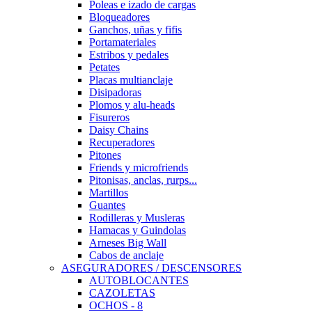
Poleas e izado de cargas
Bloqueadores
Ganchos, uñas y fifis
Portamateriales
Estribos y pedales
Petates
Placas multianclaje
Disipadoras
Plomos y alu-heads
Fisureros
Daisy Chains
Recuperadores
Pitones
Friends y microfriends
Pitonisas, anclas, rurps...
Martillos
Guantes
Rodilleras y Musleras
Hamacas y Guindolas
Arneses Big Wall
Cabos de anclaje
ASEGURADORES / DESCENSORES
AUTOBLOCANTES
CAZOLETAS
OCHOS - 8