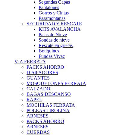
Segundas Capas
Pantalones
Gorros y Cintas
Pasamontañas
SEGURIDAD Y RESCATE
KITS AVALANCHA
Palas de Nieve
Sondas de nieve
Rescate en grietas
Botiquines
Fundas Vivac
VIA FERRATA
PACKS AHORRO
DISIPADORES
GUANTES
MOSQUETONES FERRATA
CALZADO
BAGAS DESCANSO
RAPEL
MOCHILAS FERRATA
POLEAS TIROLINA
ARNESES
PACKS AHORRO
ARNESES
CUERDAS