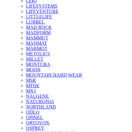
LEKI
LIFESYSTEMS
LIFEVENTURE
LITTLELIFE
LURBEL
MAD ROCK
MADFORM
MAMMUT
MANMAT
MARMOT
METOLIUS
MILLET
MONTURA
MOON
MOUNTAIN HARD WEAR
MSR
MTDE
MX3
NALGENE
NATURONIA
NORTHLAND
ODLO
OPINEL
ORTOVOX
OSPREY