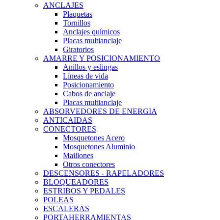
ANCLAJES
Plaquetas
Tornillos
Anclajes químicos
Placas multianclaje
Giratorios
AMARRE Y POSICIONAMIENTO
Anillos y eslingas
Líneas de vida
Posicionamiento
Cabos de anclaje
Placas multianclaje
ABSORVEDORES DE ENERGIA
ANTICAIDAS
CONECTORES
Mosquetones Acero
Mosquetones Aluminio
Maillones
Otros conectores
DESCENSORES - RAPELADORES
BLOQUEADORES
ESTRIBOS Y PEDALES
POLEAS
ESCALERAS
PORTAHERRAMIENTAS