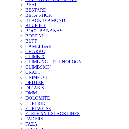
BEAL
BESTARD
BETA STICK
BLACK DIAMOND
BLUE ICE
BOOT BANANAS
BOREAL
BUFF
CAMELBAK
CHARKO
CLIMB X
CLIMBING TECHNOLOGY
CLIMBSKIN
CRAFT
CRIMP OIL
DEUTER
DIDAK'S
DMM
DOLOMITE
EDELRID
EDELWEISS
ELEPHANT-SLACKLINES
FADERS
FAZA