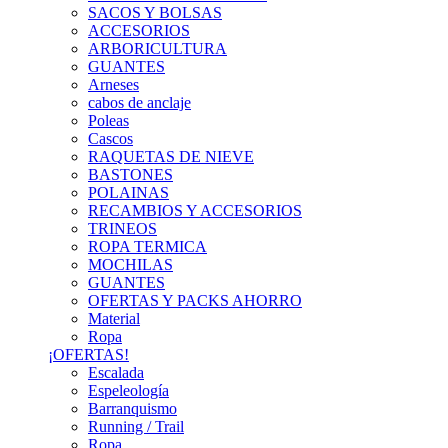
SACOS Y BOLSAS
ACCESORIOS
ARBORICULTURA
GUANTES
Arneses
cabos de anclaje
Poleas
Cascos
RAQUETAS DE NIEVE
BASTONES
POLAINAS
RECAMBIOS Y ACCESORIOS
TRINEOS
ROPA TERMICA
MOCHILAS
GUANTES
OFERTAS Y PACKS AHORRO
Material
Ropa
¡OFERTAS!
Escalada
Espeleología
Barranquismo
Running / Trail
Ropa