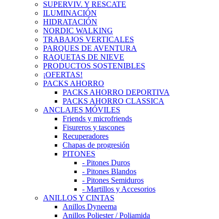
SUPERVIV. Y RESCATE
ILUMINACIÓN
HIDRATACIÓN
NORDIC WALKING
TRABAJOS VERTICALES
PARQUES DE AVENTURA
RAQUETAS DE NIEVE
PRODUCTOS SOSTENIBLES
¡OFERTAS!
PACKS AHORRO
PACKS AHORRO DEPORTIVA
PACKS AHORRO CLASSICA
ANCLAJES MÓVILES
Friends y microfriends
Fisureros y tascones
Recuperadores
Chapas de progresión
PITONES
- Pitones Duros
- Pitones Blandos
- Pitones Semiduros
- Martillos y Accesorios
ANILLOS Y CINTAS
Anillos Dyneema
Anillos Poliester / Poliamida