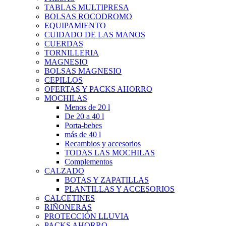
TABLAS MULTIPRESA
BOLSAS ROCODROMO
EQUIPAMIENTO
CUIDADO DE LAS MANOS
CUERDAS
TORNILLERIA
MAGNESIO
BOLSAS MAGNESIO
CEPILLOS
OFERTAS Y PACKS AHORRO
MOCHILAS
Menos de 20 l
De 20 a 40 l
Porta-bebes
más de 40 l
Recambios y accesorios
TODAS LAS MOCHILAS
Complementos
CALZADO
BOTAS Y ZAPATILLAS
PLANTILLAS Y ACCESORIOS
CALCETINES
RIÑONERAS
PROTECCIÓN LLUVIA
PACKS AHORRO