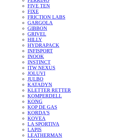
FERRINO
FIVE TEN
FIXE
FRICTION LABS
GARGOLA
GIBBON
GRIVEL
HILLY
HYDRAPACK
INFISPORT
INOOK
INSTINCT
ITW NEXUS
JOLUVI
JULBO
KATADYN
KLETTER RETTER
KOMPERDELL
KONG
KOP DE GAS
KORDA'S
KOVEA
LA SPORTIVA
LAPIS
LEATHERMAN