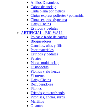
Anillos Dinámicos
Cabos de anclaje
Cinta plana por metros
Cintas express poliester / poliamida
Cintas express dyneema
Daisy Chains
Estribos y pedales
ARTIFICIAL - BIG WALL
Poleas e izado de cargas
Bloqueadores
Ganchos, uñas y fifis
Portamateriales
Estribos y pedales
Petates
Placas multianclaje
Disipadoras
Plomos y alu-heads
Fisureros
Daisy Chains
Recuperadores
Pitones
Friends y microfriends
Pitonisas, anclas, rurps...
Martillos
Guantes