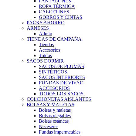
PANTALONES
ROPA TÉRMICA
CALCETINES
GORROS Y CINTAS
PACKS AHORRO
ARNESES
Adulto
TIENDAS DE CAMPAÑA
Tiendas
Accesorios
Toldos
SACOS DORMIR
SACOS DE PLUMAS
SINTÉTICOS
SACOS INTERIORES
FUNDAS DE VIVAC
ACCESORIOS
TODOS LOS SACOS
COLCHONETAS AISLANTES
BOLSAS Y MALETAS
Bolsas y maletas
Bolsas plegables
Bolsas estancas
Neceseres
Fundas impermeables