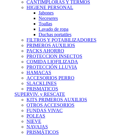
CANTIMPLORAS Y TERMOS
HIGIENE PERSONAL
Jabones
Neceseres
Toallas
Lavado de ropa
Duchas portatiles
FILTROS Y POTABILIZADORES
PRIMEROS AUXILIOS
PACKS AHORRO
PROTECCION INSECTOS
COMIDA LIOFILIZADA
PROTECCIÓN LLUVIA
HAMACAS
ACCESORIOS PERRO
SLACKLINES
PRISMATICOS
SUPERVIV. y RESCATE
KITS PRIMEROS AUXILIOS
OTROS ACCESORIOS
FUNDAS VIVAC
POLEAS
NIEVE
NAVAJAS
PRISMÁTICOS