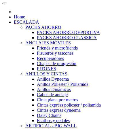
Home
ESCALADA
PACKS AHORRO
PACKS AHORRO DEPORTIVA
PACKS AHORRO CLASSICA
ANCLAJES MÓVILES
Friends y microfriends
Fisureros y tascones
Recuperadores
Chapas de progresión
PITONES
ANILLOS Y CINTAS
Anillos Dyneema
Anillos Poliester / Poliamida
Anillos Dinámicos
Cabos de anclaje
Cinta plana por metros
Cintas express poliester / poliamida
Cintas express dyneema
Daisy Chains
Estribos y pedales
ARTIFICIAL - BIG WALL