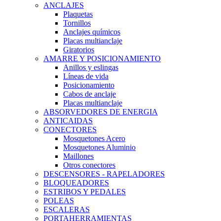
ANCLAJES
Plaquetas
Tornillos
Anclajes químicos
Placas multianclaje
Giratorios
AMARRE Y POSICIONAMIENTO
Anillos y eslingas
Líneas de vida
Posicionamiento
Cabos de anclaje
Placas multianclaje
ABSORVEDORES DE ENERGIA
ANTICAIDAS
CONECTORES
Mosquetones Acero
Mosquetones Aluminio
Maillones
Otros conectores
DESCENSORES - RAPELADORES
BLOQUEADORES
ESTRIBOS Y PEDALES
POLEAS
ESCALERAS
PORTAHERRAMIENTAS