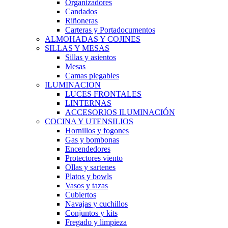
Organizadores
Candados
Riñoneras
Carteras y Portadocumentos
ALMOHADAS Y COJINES
SILLAS Y MESAS
Sillas y asientos
Mesas
Camas plegables
ILUMINACION
LUCES FRONTALES
LINTERNAS
ACCESORIOS ILUMINACIÓN
COCINA Y UTENSILIOS
Hornillos y fogones
Gas y bombonas
Encendedores
Protectores viento
Ollas y sartenes
Platos y bowls
Vasos y tazas
Cubiertos
Navajas y cuchillos
Conjuntos y kits
Fregado y limpieza