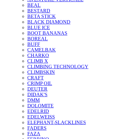
BEAL
BESTARD
BETA STICK
BLACK DIAMOND
BLUE ICE
BOOT BANANAS
BOREAL
BUFF
CAMELBAK
CHARKO
CLIMB X
CLIMBING TECHNOLOGY
CLIMBSKIN
CRAFT
CRIMP OIL
DEUTER
DIDAK'S
DMM
DOLOMITE
EDELRID
EDELWEISS
ELEPHANT-SLACKLINES
FADERS
FAZA