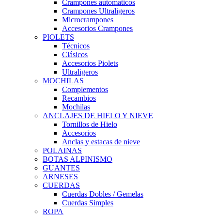
Crampones automaticos
Crampones Ultraligeros
Microcrampones
Accesorios Crampones
PIOLETS
Técnicos
Clásicos
Accesorios Piolets
Ultraligeros
MOCHILAS
Complementos
Recambios
Mochilas
ANCLAJES DE HIELO Y NIEVE
Tornillos de Hielo
Accesorios
Anclas y estacas de nieve
POLAINAS
BOTAS ALPINISMO
GUANTES
ARNESES
CUERDAS
Cuerdas Dobles / Gemelas
Cuerdas Simples
ROPA