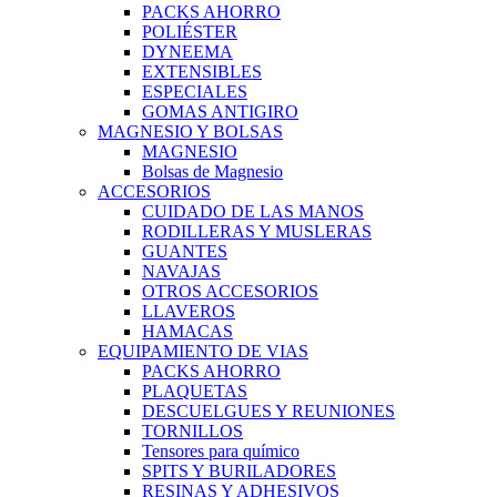
PACKS AHORRO
POLIÉSTER
DYNEEMA
EXTENSIBLES
ESPECIALES
GOMAS ANTIGIRO
MAGNESIO Y BOLSAS
MAGNESIO
Bolsas de Magnesio
ACCESORIOS
CUIDADO DE LAS MANOS
RODILLERAS Y MUSLERAS
GUANTES
NAVAJAS
OTROS ACCESORIOS
LLAVEROS
HAMACAS
EQUIPAMIENTO DE VIAS
PACKS AHORRO
PLAQUETAS
DESCUELGUES Y REUNIONES
TORNILLOS
Tensores para químico
SPITS Y BURILADORES
RESINAS Y ADHESIVOS