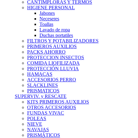
CANTIMPLORAS Y TERMOS
HIGIENE PERSONAL
Jabones
Neceseres
Toallas
Lavado de ropa
Duchas portatiles
FILTROS Y POTABILIZADORES
PRIMEROS AUXILIOS
PACKS AHORRO
PROTECCION INSECTOS
COMIDA LIOFILIZADA
PROTECCIÓN LLUVIA
HAMACAS
ACCESORIOS PERRO
SLACKLINES
PRISMATICOS
SUPERVIV. y RESCATE
KITS PRIMEROS AUXILIOS
OTROS ACCESORIOS
FUNDAS VIVAC
POLEAS
NIEVE
NAVAJAS
PRISMÁTICOS