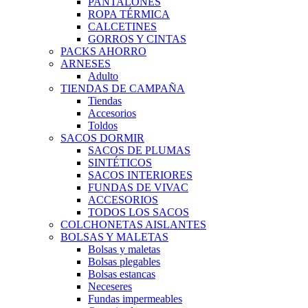
PANTALONES
ROPA TÉRMICA
CALCETINES
GORROS Y CINTAS
PACKS AHORRO
ARNESES
Adulto
TIENDAS DE CAMPAÑA
Tiendas
Accesorios
Toldos
SACOS DORMIR
SACOS DE PLUMAS
SINTÉTICOS
SACOS INTERIORES
FUNDAS DE VIVAC
ACCESORIOS
TODOS LOS SACOS
COLCHONETAS AISLANTES
BOLSAS Y MALETAS
Bolsas y maletas
Bolsas plegables
Bolsas estancas
Neceseres
Fundas impermeables