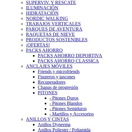
SUPERVIV. Y RESCATE
ILUMINACIÓN
HIDRATACIÓN
NORDIC WALKING
TRABAJOS VERTICALES
PARQUES DE AVENTURA
RAQUETAS DE NIEVE
PRODUCTOS SOSTENIBLES
¡OFERTAS!
PACKS AHORRO
PACKS AHORRO DEPORTIVA
PACKS AHORRO CLASSICA
ANCLAJES MÓVILES
Friends y microfriends
Fisureros y tascones
Recuperadores
Chapas de progresión
PITONES
- Pitones Duros
- Pitones Blandos
- Pitones Semiduros
- Martillos y Accesorios
ANILLOS Y CINTAS
Anillos Dyneema
Anillos Poliester / Poliamida