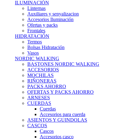
ILUMINACIÓN
Linternas
Auxiliares y senyalizacion
Accesorios Iluminación
Ofertas y packs
Frontales
HIDRATACIÓN
Termos
Bolsas Hidratación
Vasos
NORDIC WALKING
BASTONES NORDIC WALKING
ACCESORIOS
MOCHILAS
RIÑONERAS
PACKS AHORRO
OFERTAS Y PACKS AHORRO
ARNESES
CUERDAS
Cuerdas
Accesorios para cuerda
ASIENTOS Y GUINDOLAS
CASCOS
Cascos
Accesorios casco