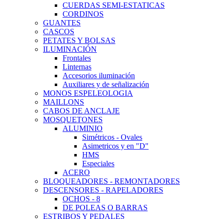
CUERDAS SEMI-ESTATICAS
CORDINOS
GUANTES
CASCOS
PETATES Y BOLSAS
ILUMINACIÓN
Frontales
Linternas
Accesorios iluminación
Auxiliares y de señalización
MONOS ESPELEOLOGIA
MAILLONS
CABOS DE ANCLAJE
MOSQUETONES
ALUMINIO
Simétricos - Ovales
Asimetricos y en "D"
HMS
Especiales
ACERO
BLOQUEADORES - REMONTADORES
DESCENSORES - RAPELADORES
OCHOS - 8
DE POLEAS O BARRAS
ESTRIBOS Y PEDALES