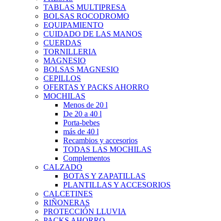
TABLAS MULTIPRESA
BOLSAS ROCODROMO
EQUIPAMIENTO
CUIDADO DE LAS MANOS
CUERDAS
TORNILLERIA
MAGNESIO
BOLSAS MAGNESIO
CEPILLOS
OFERTAS Y PACKS AHORRO
MOCHILAS
Menos de 20 l
De 20 a 40 l
Porta-bebes
más de 40 l
Recambios y accesorios
TODAS LAS MOCHILAS
Complementos
CALZADO
BOTAS Y ZAPATILLAS
PLANTILLAS Y ACCESORIOS
CALCETINES
RIÑONERAS
PROTECCIÓN LLUVIA
PACKS AHORRO