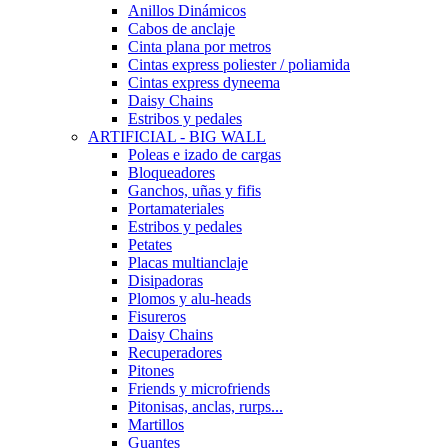
Anillos Dinámicos
Cabos de anclaje
Cinta plana por metros
Cintas express poliester / poliamida
Cintas express dyneema
Daisy Chains
Estribos y pedales
ARTIFICIAL - BIG WALL
Poleas e izado de cargas
Bloqueadores
Ganchos, uñas y fifis
Portamateriales
Estribos y pedales
Petates
Placas multianclaje
Disipadoras
Plomos y alu-heads
Fisureros
Daisy Chains
Recuperadores
Pitones
Friends y microfriends
Pitonisas, anclas, rurps...
Martillos
Guantes