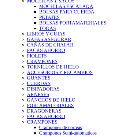
MOCHILAS Y SACOS
MOCHILAS ESCALADA
BOLSAS PARA CUERDA
PETATES
BOLSAS PORTAMATERIALES
TODAS
LIBROS Y GUIAS
GAFAS ASEGURAR
CAÑAS DE CHAPAR
PACKS AHORRO
PIOLETS
CRAMPONES
TORNILLOS DE HIELO
ACCESORIOS Y RECAMBIOS
GUANTES
CUERDAS
DISIPADORAS
ARNESES
GANCHOS DE HIELO
PORTAMATERIALES
DRAGONERAS
PACKS AHORRO
CRAMPONES
Crampones de correas
Crampones Semi-automaticos