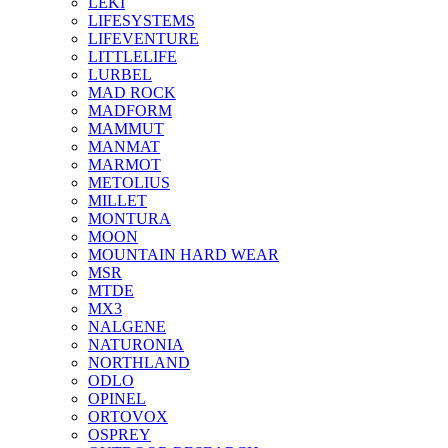
LEKI
LIFESYSTEMS
LIFEVENTURE
LITTLELIFE
LURBEL
MAD ROCK
MADFORM
MAMMUT
MANMAT
MARMOT
METOLIUS
MILLET
MONTURA
MOON
MOUNTAIN HARD WEAR
MSR
MTDE
MX3
NALGENE
NATURONIA
NORTHLAND
ODLO
OPINEL
ORTOVOX
OSPREY