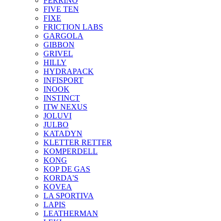
FERRINO
FIVE TEN
FIXE
FRICTION LABS
GARGOLA
GIBBON
GRIVEL
HILLY
HYDRAPACK
INFISPORT
INOOK
INSTINCT
ITW NEXUS
JOLUVI
JULBO
KATADYN
KLETTER RETTER
KOMPERDELL
KONG
KOP DE GAS
KORDA'S
KOVEA
LA SPORTIVA
LAPIS
LEATHERMAN