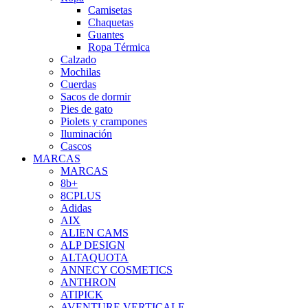
Camisetas
Chaquetas
Guantes
Ropa Térmica
Calzado
Mochilas
Cuerdas
Sacos de dormir
Pies de gato
Piolets y crampones
Iluminación
Cascos
MARCAS
MARCAS
8b+
8CPLUS
Adidas
AIX
ALIEN CAMS
ALP DESIGN
ALTAQUOTA
ANNECY COSMETICS
ANTHRON
ATIPICK
AVENTURE VERTICALE