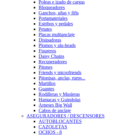
Poleas e izado de cargas
Bloqueadores
Ganchos, uñas y fifis
Portamateriales
Estribos y pedales
Petates
Placas multianclaje
Disipadoras
Plomos y alu-heads
Fisureros
Daisy Chains
Recuperadores
Pitones
Friends y microfriends
Pitonisas, anclas, rurps...
Martillos
Guantes
Rodilleras y Musleras
Hamacas y Guindolas
Arneses Big Wall
Cabos de anclaje
ASEGURADORES / DESCENSORES
AUTOBLOCANTES
CAZOLETAS
OCHOS - 8