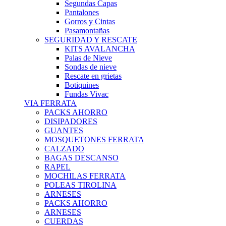
Segundas Capas
Pantalones
Gorros y Cintas
Pasamontañas
SEGURIDAD Y RESCATE
KITS AVALANCHA
Palas de Nieve
Sondas de nieve
Rescate en grietas
Botiquines
Fundas Vivac
VIA FERRATA
PACKS AHORRO
DISIPADORES
GUANTES
MOSQUETONES FERRATA
CALZADO
BAGAS DESCANSO
RAPEL
MOCHILAS FERRATA
POLEAS TIROLINA
ARNESES
PACKS AHORRO
ARNESES
CUERDAS