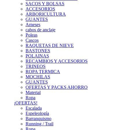
SACOS Y BOLSAS
ACCESORIOS
ARBORICULTURA
GUANTES
Arneses
cabos de anclaje
Poleas
Cascos
RAQUETAS DE NIEVE
BASTONES
POLAINAS
RECAMBIOS Y ACCESORIOS
TRINEOS
ROPA TERMICA
MOCHILAS
GUANTES
OFERTAS Y PACKS AHORRO
Material
Ropa
¡OFERTAS!
Escalada
Espeleología
Barranquismo
Running / Trail
Ropa