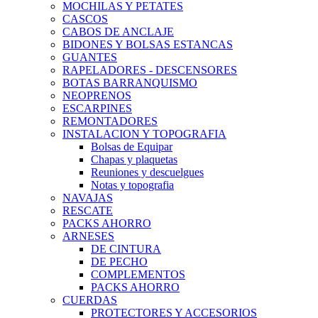
MOCHILAS Y PETATES
CASCOS
CABOS DE ANCLAJE
BIDONES Y BOLSAS ESTANCAS
GUANTES
RAPELADORES - DESCENSORES
BOTAS BARRANQUISMO
NEOPRENOS
ESCARPINES
REMONTADORES
INSTALACION Y TOPOGRAFIA
Bolsas de Equipar
Chapas y plaquetas
Reuniones y descuelgues
Notas y topografia
NAVAJAS
RESCATE
PACKS AHORRO
ARNESES
DE CINTURA
DE PECHO
COMPLEMENTOS
PACKS AHORRO
CUERDAS
PROTECTORES Y ACCESORIOS