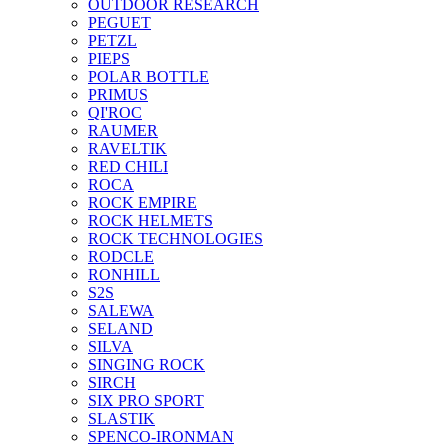
OUTDOOR RESEARCH
PEGUET
PETZL
PIEPS
POLAR BOTTLE
PRIMUS
QI'ROC
RAUMER
RAVELTIK
RED CHILI
ROCA
ROCK EMPIRE
ROCK HELMETS
ROCK TECHNOLOGIES
RODCLE
RONHILL
S2S
SALEWA
SELAND
SILVA
SINGING ROCK
SIRCH
SIX PRO SPORT
SLASTIK
SPENCO-IRONMAN