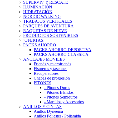
SUPERVIV. Y RESCATE
ILUMINACIÓN
HIDRATACIÓN
NORDIC WALKING
TRABAJOS VERTICALES
PARQUES DE AVENTURA
RAQUETAS DE NIEVE
PRODUCTOS SOSTENIBLES
¡OFERTAS!
PACKS AHORRO
PACKS AHORRO DEPORTIVA
PACKS AHORRO CLASSICA
ANCLAJES MÓVILES
Friends y microfriends
Fisureros y tascones
Recuperadores
Chapas de progresión
PITONES
- Pitones Duros
- Pitones Blandos
- Pitones Semiduros
- Martillos y Accesorios
ANILLOS Y CINTAS
Anillos Dyneema
Anillos Poliester / Poliamida