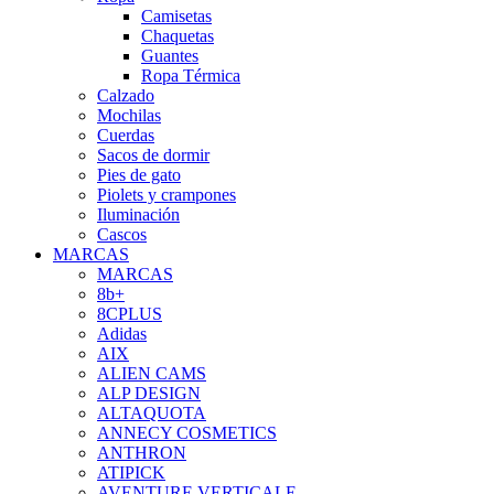
Camisetas
Chaquetas
Guantes
Ropa Térmica
Calzado
Mochilas
Cuerdas
Sacos de dormir
Pies de gato
Piolets y crampones
Iluminación
Cascos
MARCAS
MARCAS
8b+
8CPLUS
Adidas
AIX
ALIEN CAMS
ALP DESIGN
ALTAQUOTA
ANNECY COSMETICS
ANTHRON
ATIPICK
AVENTURE VERTICALE