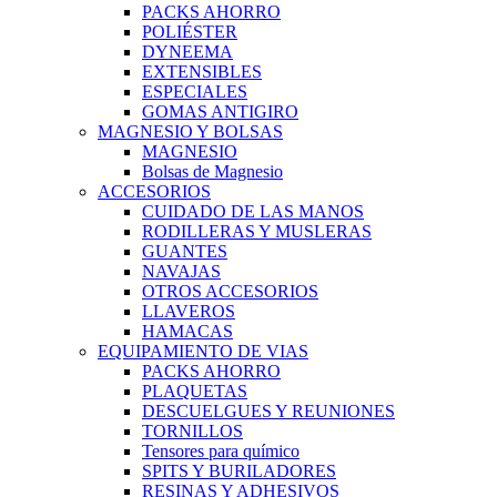
PACKS AHORRO
POLIÉSTER
DYNEEMA
EXTENSIBLES
ESPECIALES
GOMAS ANTIGIRO
MAGNESIO Y BOLSAS
MAGNESIO
Bolsas de Magnesio
ACCESORIOS
CUIDADO DE LAS MANOS
RODILLERAS Y MUSLERAS
GUANTES
NAVAJAS
OTROS ACCESORIOS
LLAVEROS
HAMACAS
EQUIPAMIENTO DE VIAS
PACKS AHORRO
PLAQUETAS
DESCUELGUES Y REUNIONES
TORNILLOS
Tensores para químico
SPITS Y BURILADORES
RESINAS Y ADHESIVOS