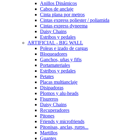
Anillos Dinámicos
Cabos de anclaje
Cinta plana por metros
Cintas express poliester / poliamida
Cintas express dyneema
Daisy Chains
Estribos y pedales
ARTIFICIAL - BIG WALL
Poleas e izado de cargas
Bloqueadores
Ganchos, uñas y fifis
Portamateriales
Estribos y pedales
Petates
Placas multianclaje
Disipadoras
Plomos y alu-heads
Fisureros
Daisy Chains
Recuperadores
Pitones
Friends y microfriends
Pitonisas, anclas, rurps...
Martillos
Guantes