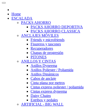
Home
ESCALADA
PACKS AHORRO
PACKS AHORRO DEPORTIVA
PACKS AHORRO CLASSICA
ANCLAJES MÓVILES
Friends y microfriends
Fisureros y tascones
Recuperadores
Chapas de progresión
PITONES
ANILLOS Y CINTAS
Anillos Dyneema
Anillos Poliester / Poliamida
Anillos Dinámicos
Cabos de anclaje
Cinta plana por metros
Cintas express poliester / poliamida
Cintas express dyneema
Daisy Chains
Estribos y pedales
ARTIFICIAL - BIG WALL