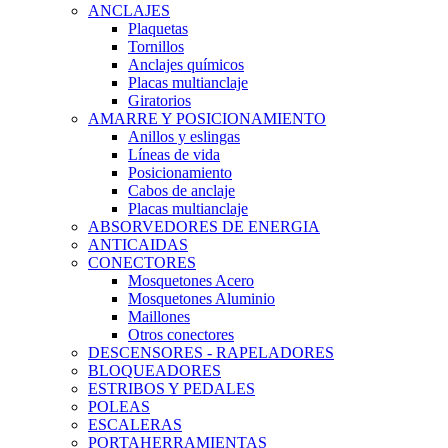
ANCLAJES
Plaquetas
Tornillos
Anclajes químicos
Placas multianclaje
Giratorios
AMARRE Y POSICIONAMIENTO
Anillos y eslingas
Líneas de vida
Posicionamiento
Cabos de anclaje
Placas multianclaje
ABSORVEDORES DE ENERGIA
ANTICAIDAS
CONECTORES
Mosquetones Acero
Mosquetones Aluminio
Maillones
Otros conectores
DESCENSORES - RAPELADORES
BLOQUEADORES
ESTRIBOS Y PEDALES
POLEAS
ESCALERAS
PORTAHERRAMIENTAS