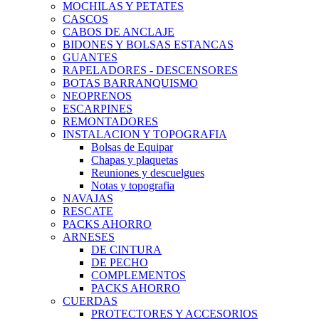
MOCHILAS Y PETATES
CASCOS
CABOS DE ANCLAJE
BIDONES Y BOLSAS ESTANCAS
GUANTES
RAPELADORES - DESCENSORES
BOTAS BARRANQUISMO
NEOPRENOS
ESCARPINES
REMONTADORES
INSTALACION Y TOPOGRAFIA
Bolsas de Equipar
Chapas y plaquetas
Reuniones y descuelgues
Notas y topografia
NAVAJAS
RESCATE
PACKS AHORRO
ARNESES
DE CINTURA
DE PECHO
COMPLEMENTOS
PACKS AHORRO
CUERDAS
PROTECTORES Y ACCESORIOS