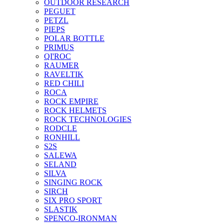
OUTDOOR RESEARCH
PEGUET
PETZL
PIEPS
POLAR BOTTLE
PRIMUS
QI'ROC
RAUMER
RAVELTIK
RED CHILI
ROCA
ROCK EMPIRE
ROCK HELMETS
ROCK TECHNOLOGIES
RODCLE
RONHILL
S2S
SALEWA
SELAND
SILVA
SINGING ROCK
SIRCH
SIX PRO SPORT
SLASTIK
SPENCO-IRONMAN