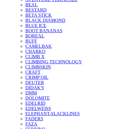
BEAL
BESTARD
BETA STICK
BLACK DIAMOND
BLUE ICE
BOOT BANANAS
BOREAL
BUFF
CAMELBAK
CHARKO
CLIMB X
CLIMBING TECHNOLOGY
CLIMBSKIN
CRAFT
CRIMP OIL
DEUTER
DIDAK'S
DMM
DOLOMITE
EDELRID
EDELWEISS
ELEPHANT-SLACKLINES
FADERS
FAZA