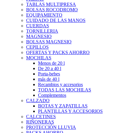
TABLAS MULTIPRESA
BOLSAS ROCODROMO
EQUIPAMIENTO
CUIDADO DE LAS MANOS
CUERDAS
TORNILLERIA
MAGNESIO
BOLSAS MAGNESIO
CEPILLOS
OFERTAS Y PACKS AHORRO
MOCHILAS
Menos de 20 l
De 20 a 40 l
Porta-bebes
más de 40 l
Recambios y accesorios
TODAS LAS MOCHILAS
Complementos
CALZADO
BOTAS Y ZAPATILLAS
PLANTILLAS Y ACCESORIOS
CALCETINES
RIÑONERAS
PROTECCIÓN LLUVIA
PACKS AHORRO