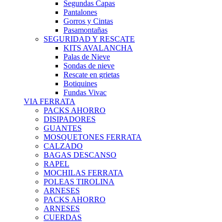
Segundas Capas
Pantalones
Gorros y Cintas
Pasamontañas
SEGURIDAD Y RESCATE
KITS AVALANCHA
Palas de Nieve
Sondas de nieve
Rescate en grietas
Botiquines
Fundas Vivac
VIA FERRATA
PACKS AHORRO
DISIPADORES
GUANTES
MOSQUETONES FERRATA
CALZADO
BAGAS DESCANSO
RAPEL
MOCHILAS FERRATA
POLEAS TIROLINA
ARNESES
PACKS AHORRO
ARNESES
CUERDAS