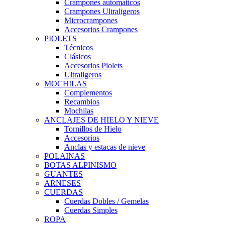
Crampones automaticos
Crampones Ultraligeros
Microcrampones
Accesorios Crampones
PIOLETS
Técnicos
Clásicos
Accesorios Piolets
Ultraligeros
MOCHILAS
Complementos
Recambios
Mochilas
ANCLAJES DE HIELO Y NIEVE
Tornillos de Hielo
Accesorios
Anclas y estacas de nieve
POLAINAS
BOTAS ALPINISMO
GUANTES
ARNESES
CUERDAS
Cuerdas Dobles / Gemelas
Cuerdas Simples
ROPA