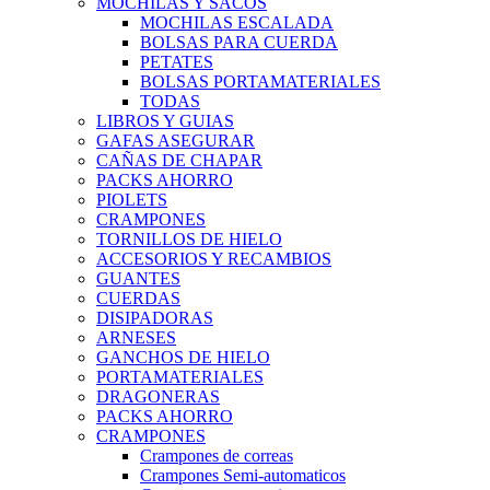
MOCHILAS Y SACOS
MOCHILAS ESCALADA
BOLSAS PARA CUERDA
PETATES
BOLSAS PORTAMATERIALES
TODAS
LIBROS Y GUIAS
GAFAS ASEGURAR
CAÑAS DE CHAPAR
PACKS AHORRO
PIOLETS
CRAMPONES
TORNILLOS DE HIELO
ACCESORIOS Y RECAMBIOS
GUANTES
CUERDAS
DISIPADORAS
ARNESES
GANCHOS DE HIELO
PORTAMATERIALES
DRAGONERAS
PACKS AHORRO
CRAMPONES
Crampones de correas
Crampones Semi-automaticos