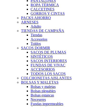
PANTALONES
ROPA TÉRMICA
CALCETINES
GORROS Y CINTAS
PACKS AHORRO
ARNESES
Adulto
TIENDAS DE CAMPAÑA
Tiendas
Accesorios
Toldos
SACOS DORMIR
SACOS DE PLUMAS
SINTÉTICOS
SACOS INTERIORES
FUNDAS DE VIVAC
ACCESORIOS
TODOS LOS SACOS
COLCHONETAS AISLANTES
BOLSAS Y MALETAS
Bolsas y maletas
Bolsas plegables
Bolsas estancas
Neceseres
Fundas impermeables