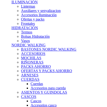
ILUMINACIÓN
Linternas
Auxiliares y senyalizacion
Accesorios Iluminación
Ofertas y packs
Frontales
HIDRATACIÓN
Termos
Bolsas Hidratación
Vasos
NORDIC WALKING
BASTONES NORDIC WALKING
ACCESORIOS
MOCHILAS
RIÑONERAS
PACKS AHORRO
OFERTAS Y PACKS AHORRO
ARNESES
CUERDAS
Cuerdas
Accesorios para cuerda
ASIENTOS Y GUINDOLAS
CASCOS
Cascos
Accesorios casco