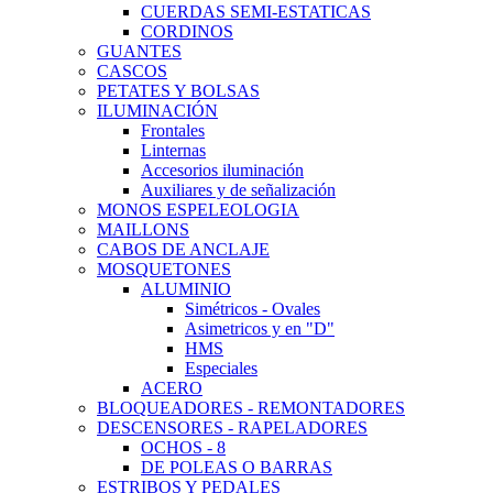
CUERDAS SEMI-ESTATICAS
CORDINOS
GUANTES
CASCOS
PETATES Y BOLSAS
ILUMINACIÓN
Frontales
Linternas
Accesorios iluminación
Auxiliares y de señalización
MONOS ESPELEOLOGIA
MAILLONS
CABOS DE ANCLAJE
MOSQUETONES
ALUMINIO
Simétricos - Ovales
Asimetricos y en "D"
HMS
Especiales
ACERO
BLOQUEADORES - REMONTADORES
DESCENSORES - RAPELADORES
OCHOS - 8
DE POLEAS O BARRAS
ESTRIBOS Y PEDALES