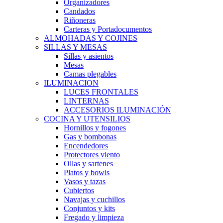
Organizadores
Candados
Riñoneras
Carteras y Portadocumentos
ALMOHADAS Y COJINES
SILLAS Y MESAS
Sillas y asientos
Mesas
Camas plegables
ILUMINACION
LUCES FRONTALES
LINTERNAS
ACCESORIOS ILUMINACIÓN
COCINA Y UTENSILIOS
Hornillos y fogones
Gas y bombonas
Encendedores
Protectores viento
Ollas y sartenes
Platos y bowls
Vasos y tazas
Cubiertos
Navajas y cuchillos
Conjuntos y kits
Fregado y limpieza