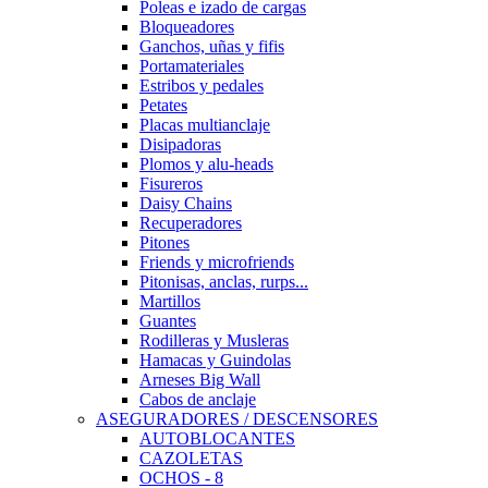
Poleas e izado de cargas
Bloqueadores
Ganchos, uñas y fifis
Portamateriales
Estribos y pedales
Petates
Placas multianclaje
Disipadoras
Plomos y alu-heads
Fisureros
Daisy Chains
Recuperadores
Pitones
Friends y microfriends
Pitonisas, anclas, rurps...
Martillos
Guantes
Rodilleras y Musleras
Hamacas y Guindolas
Arneses Big Wall
Cabos de anclaje
ASEGURADORES / DESCENSORES
AUTOBLOCANTES
CAZOLETAS
OCHOS - 8