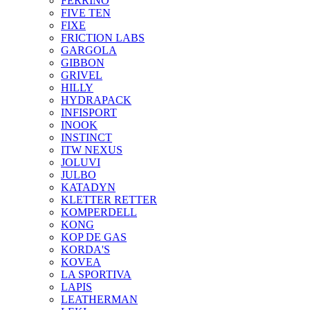
FERRINO
FIVE TEN
FIXE
FRICTION LABS
GARGOLA
GIBBON
GRIVEL
HILLY
HYDRAPACK
INFISPORT
INOOK
INSTINCT
ITW NEXUS
JOLUVI
JULBO
KATADYN
KLETTER RETTER
KOMPERDELL
KONG
KOP DE GAS
KORDA'S
KOVEA
LA SPORTIVA
LAPIS
LEATHERMAN