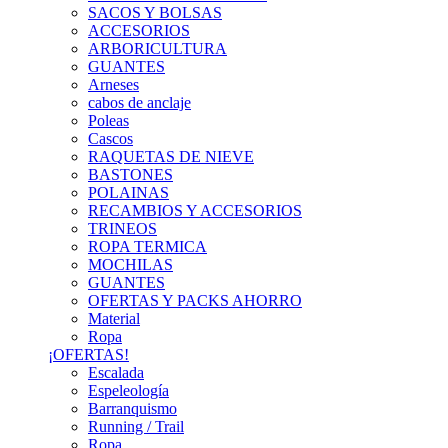
SACOS Y BOLSAS
ACCESORIOS
ARBORICULTURA
GUANTES
Arneses
cabos de anclaje
Poleas
Cascos
RAQUETAS DE NIEVE
BASTONES
POLAINAS
RECAMBIOS Y ACCESORIOS
TRINEOS
ROPA TERMICA
MOCHILAS
GUANTES
OFERTAS Y PACKS AHORRO
Material
Ropa
¡OFERTAS!
Escalada
Espeleología
Barranquismo
Running / Trail
Ropa