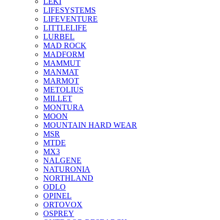
LEKI
LIFESYSTEMS
LIFEVENTURE
LITTLELIFE
LURBEL
MAD ROCK
MADFORM
MAMMUT
MANMAT
MARMOT
METOLIUS
MILLET
MONTURA
MOON
MOUNTAIN HARD WEAR
MSR
MTDE
MX3
NALGENE
NATURONIA
NORTHLAND
ODLO
OPINEL
ORTOVOX
OSPREY