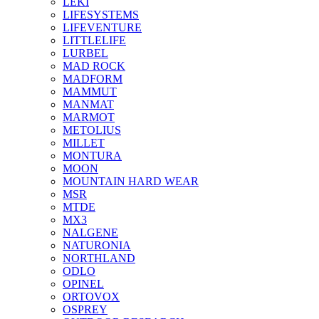
LEKI
LIFESYSTEMS
LIFEVENTURE
LITTLELIFE
LURBEL
MAD ROCK
MADFORM
MAMMUT
MANMAT
MARMOT
METOLIUS
MILLET
MONTURA
MOON
MOUNTAIN HARD WEAR
MSR
MTDE
MX3
NALGENE
NATURONIA
NORTHLAND
ODLO
OPINEL
ORTOVOX
OSPREY