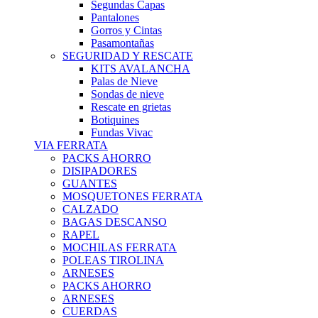
Segundas Capas
Pantalones
Gorros y Cintas
Pasamontañas
SEGURIDAD Y RESCATE
KITS AVALANCHA
Palas de Nieve
Sondas de nieve
Rescate en grietas
Botiquines
Fundas Vivac
VIA FERRATA
PACKS AHORRO
DISIPADORES
GUANTES
MOSQUETONES FERRATA
CALZADO
BAGAS DESCANSO
RAPEL
MOCHILAS FERRATA
POLEAS TIROLINA
ARNESES
PACKS AHORRO
ARNESES
CUERDAS