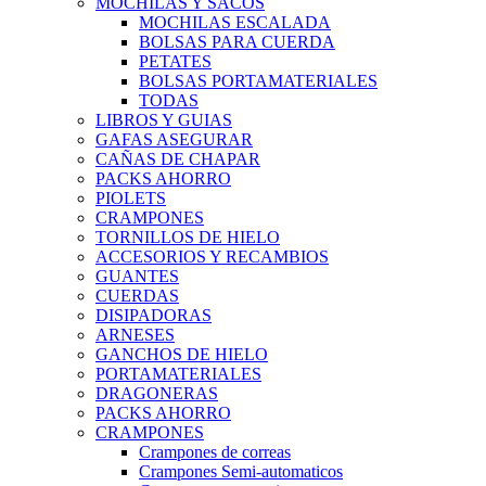
MOCHILAS Y SACOS
MOCHILAS ESCALADA
BOLSAS PARA CUERDA
PETATES
BOLSAS PORTAMATERIALES
TODAS
LIBROS Y GUIAS
GAFAS ASEGURAR
CAÑAS DE CHAPAR
PACKS AHORRO
PIOLETS
CRAMPONES
TORNILLOS DE HIELO
ACCESORIOS Y RECAMBIOS
GUANTES
CUERDAS
DISIPADORAS
ARNESES
GANCHOS DE HIELO
PORTAMATERIALES
DRAGONERAS
PACKS AHORRO
CRAMPONES
Crampones de correas
Crampones Semi-automaticos