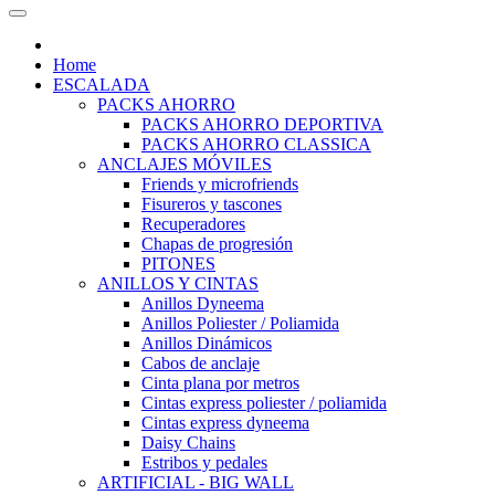
Home
ESCALADA
PACKS AHORRO
PACKS AHORRO DEPORTIVA
PACKS AHORRO CLASSICA
ANCLAJES MÓVILES
Friends y microfriends
Fisureros y tascones
Recuperadores
Chapas de progresión
PITONES
ANILLOS Y CINTAS
Anillos Dyneema
Anillos Poliester / Poliamida
Anillos Dinámicos
Cabos de anclaje
Cinta plana por metros
Cintas express poliester / poliamida
Cintas express dyneema
Daisy Chains
Estribos y pedales
ARTIFICIAL - BIG WALL