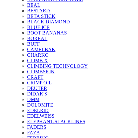
BEAL
BESTARD
BETA STICK
BLACK DIAMOND
BLUE ICE
BOOT BANANAS
BOREAL
BUFF
CAMELBAK
CHARKO
CLIMB X
CLIMBING TECHNOLOGY
CLIMBSKIN
CRAFT
CRIMP OIL
DEUTER
DIDAK'S
DMM
DOLOMITE
EDELRID
EDELWEISS
ELEPHANT-SLACKLINES
FADERS
FAZA