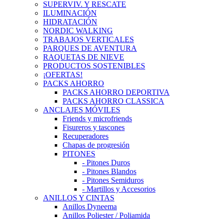
SUPERVIV. Y RESCATE
ILUMINACIÓN
HIDRATACIÓN
NORDIC WALKING
TRABAJOS VERTICALES
PARQUES DE AVENTURA
RAQUETAS DE NIEVE
PRODUCTOS SOSTENIBLES
¡OFERTAS!
PACKS AHORRO
PACKS AHORRO DEPORTIVA
PACKS AHORRO CLASSICA
ANCLAJES MÓVILES
Friends y microfriends
Fisureros y tascones
Recuperadores
Chapas de progresión
PITONES
- Pitones Duros
- Pitones Blandos
- Pitones Semiduros
- Martillos y Accesorios
ANILLOS Y CINTAS
Anillos Dyneema
Anillos Poliester / Poliamida