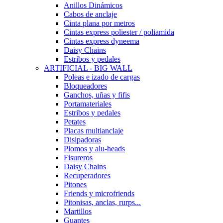
Anillos Dinámicos
Cabos de anclaje
Cinta plana por metros
Cintas express poliester / poliamida
Cintas express dyneema
Daisy Chains
Estribos y pedales
ARTIFICIAL - BIG WALL
Poleas e izado de cargas
Bloqueadores
Ganchos, uñas y fifis
Portamateriales
Estribos y pedales
Petates
Placas multianclaje
Disipadoras
Plomos y alu-heads
Fisureros
Daisy Chains
Recuperadores
Pitones
Friends y microfriends
Pitonisas, anclas, rurps...
Martillos
Guantes