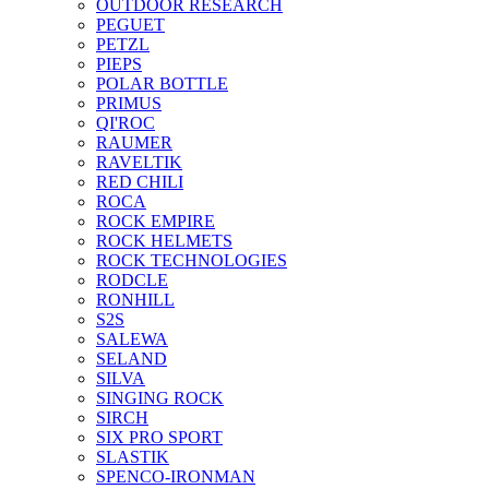
OUTDOOR RESEARCH
PEGUET
PETZL
PIEPS
POLAR BOTTLE
PRIMUS
QI'ROC
RAUMER
RAVELTIK
RED CHILI
ROCA
ROCK EMPIRE
ROCK HELMETS
ROCK TECHNOLOGIES
RODCLE
RONHILL
S2S
SALEWA
SELAND
SILVA
SINGING ROCK
SIRCH
SIX PRO SPORT
SLASTIK
SPENCO-IRONMAN