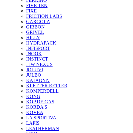
FERRINO
FIVE TEN
FIXE
FRICTION LABS
GARGOLA
GIBBON
GRIVEL
HILLY
HYDRAPACK
INFISPORT
INOOK
INSTINCT
ITW NEXUS
JOLUVI
JULBO
KATADYN
KLETTER RETTER
KOMPERDELL
KONG
KOP DE GAS
KORDA'S
KOVEA
LA SPORTIVA
LAPIS
LEATHERMAN