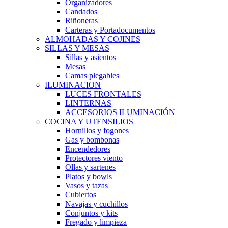
Organizadores
Candados
Riñoneras
Carteras y Portadocumentos
ALMOHADAS Y COJINES
SILLAS Y MESAS
Sillas y asientos
Mesas
Camas plegables
ILUMINACION
LUCES FRONTALES
LINTERNAS
ACCESORIOS ILUMINACIÓN
COCINA Y UTENSILIOS
Hornillos y fogones
Gas y bombonas
Encendedores
Protectores viento
Ollas y sartenes
Platos y bowls
Vasos y tazas
Cubiertos
Navajas y cuchillos
Conjuntos y kits
Fregado y limpieza