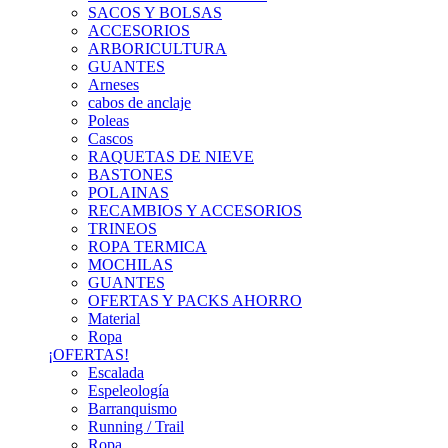
SACOS Y BOLSAS
ACCESORIOS
ARBORICULTURA
GUANTES
Arneses
cabos de anclaje
Poleas
Cascos
RAQUETAS DE NIEVE
BASTONES
POLAINAS
RECAMBIOS Y ACCESORIOS
TRINEOS
ROPA TERMICA
MOCHILAS
GUANTES
OFERTAS Y PACKS AHORRO
Material
Ropa
¡OFERTAS!
Escalada
Espeleología
Barranquismo
Running / Trail
Ropa