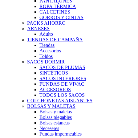
PANTALONES
ROPA TÉRMICA
CALCETINES
GORROS Y CINTAS
PACKS AHORRO
ARNESES
Adulto
TIENDAS DE CAMPAÑA
Tiendas
Accesorios
Toldos
SACOS DORMIR
SACOS DE PLUMAS
SINTÉTICOS
SACOS INTERIORES
FUNDAS DE VIVAC
ACCESORIOS
TODOS LOS SACOS
COLCHONETAS AISLANTES
BOLSAS Y MALETAS
Bolsas y maletas
Bolsas plegables
Bolsas estancas
Neceseres
Fundas impermeables