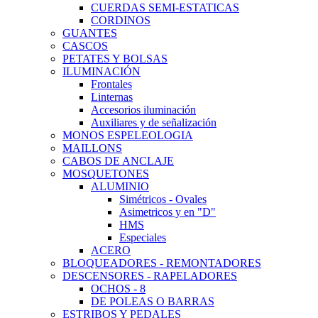
CUERDAS SEMI-ESTATICAS
CORDINOS
GUANTES
CASCOS
PETATES Y BOLSAS
ILUMINACIÓN
Frontales
Linternas
Accesorios iluminación
Auxiliares y de señalización
MONOS ESPELEOLOGIA
MAILLONS
CABOS DE ANCLAJE
MOSQUETONES
ALUMINIO
Simétricos - Ovales
Asimetricos y en "D"
HMS
Especiales
ACERO
BLOQUEADORES - REMONTADORES
DESCENSORES - RAPELADORES
OCHOS - 8
DE POLEAS O BARRAS
ESTRIBOS Y PEDALES