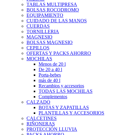
TABLAS MULTIPRESA
BOLSAS ROCODROMO
EQUIPAMIENTO
CUIDADO DE LAS MANOS
CUERDAS
TORNILLERIA
MAGNESIO
BOLSAS MAGNESIO
CEPILLOS
OFERTAS Y PACKS AHORRO
MOCHILAS
Menos de 20 l
De 20 a 40 l
Porta-bebes
más de 40 l
Recambios y accesorios
TODAS LAS MOCHILAS
Complementos
CALZADO
BOTAS Y ZAPATILLAS
PLANTILLAS Y ACCESORIOS
CALCETINES
RIÑONERAS
PROTECCIÓN LLUVIA
PACKS AHORRO