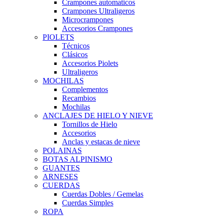
Crampones automaticos
Crampones Ultraligeros
Microcrampones
Accesorios Crampones
PIOLETS
Técnicos
Clásicos
Accesorios Piolets
Ultraligeros
MOCHILAS
Complementos
Recambios
Mochilas
ANCLAJES DE HIELO Y NIEVE
Tornillos de Hielo
Accesorios
Anclas y estacas de nieve
POLAINAS
BOTAS ALPINISMO
GUANTES
ARNESES
CUERDAS
Cuerdas Dobles / Gemelas
Cuerdas Simples
ROPA