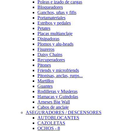
Poleas e izado de cargas
Bloqueadores
Ganchos, uñas y fifis
Portamateriales
Estribos y pedales
Petates
Placas multianclaje
Disipadoras
Plomos y alu-heads
Fisureros
Daisy Chains
Recuperadores
Pitones
Friends y microfriends
Pitonisas, anclas, rurps...
Martillos
Guantes
Rodilleras y Musleras
Hamacas y Guindolas
Arneses Big Wall
Cabos de anclaje
ASEGURADORES / DESCENSORES
AUTOBLOCANTES
CAZOLETAS
OCHOS - 8