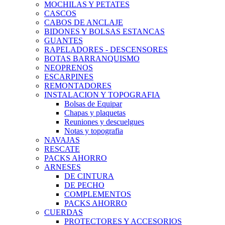
MOCHILAS Y PETATES
CASCOS
CABOS DE ANCLAJE
BIDONES Y BOLSAS ESTANCAS
GUANTES
RAPELADORES - DESCENSORES
BOTAS BARRANQUISMO
NEOPRENOS
ESCARPINES
REMONTADORES
INSTALACION Y TOPOGRAFIA
Bolsas de Equipar
Chapas y plaquetas
Reuniones y descuelgues
Notas y topografia
NAVAJAS
RESCATE
PACKS AHORRO
ARNESES
DE CINTURA
DE PECHO
COMPLEMENTOS
PACKS AHORRO
CUERDAS
PROTECTORES Y ACCESORIOS