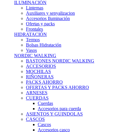
ILUMINACIÓN
Linternas
Auxiliares y senyalizacion
Accesorios Iluminación
Ofertas y packs
Frontales
HIDRATACIÓN
Termos
Bolsas Hidratación
Vasos
NORDIC WALKING
BASTONES NORDIC WALKING
ACCESORIOS
MOCHILAS
RIÑONERAS
PACKS AHORRO
OFERTAS Y PACKS AHORRO
ARNESES
CUERDAS
Cuerdas
Accesorios para cuerda
ASIENTOS Y GUINDOLAS
CASCOS
Cascos
Accesorios casco