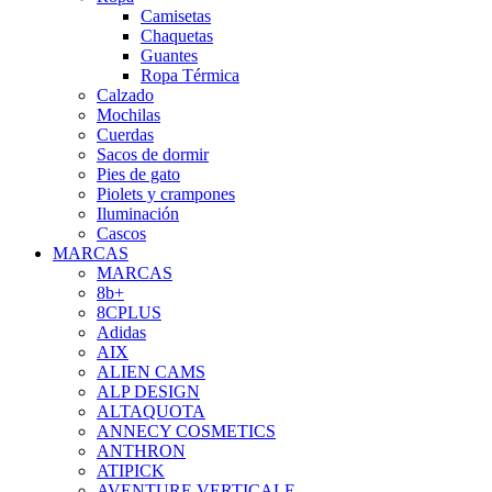
Camisetas
Chaquetas
Guantes
Ropa Térmica
Calzado
Mochilas
Cuerdas
Sacos de dormir
Pies de gato
Piolets y crampones
Iluminación
Cascos
MARCAS
MARCAS
8b+
8CPLUS
Adidas
AIX
ALIEN CAMS
ALP DESIGN
ALTAQUOTA
ANNECY COSMETICS
ANTHRON
ATIPICK
AVENTURE VERTICALE