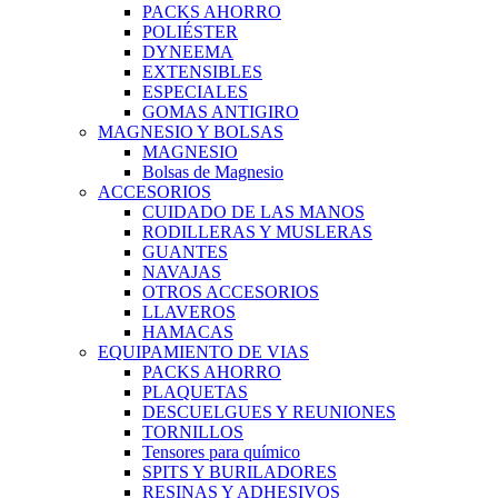
PACKS AHORRO
POLIÉSTER
DYNEEMA
EXTENSIBLES
ESPECIALES
GOMAS ANTIGIRO
MAGNESIO Y BOLSAS
MAGNESIO
Bolsas de Magnesio
ACCESORIOS
CUIDADO DE LAS MANOS
RODILLERAS Y MUSLERAS
GUANTES
NAVAJAS
OTROS ACCESORIOS
LLAVEROS
HAMACAS
EQUIPAMIENTO DE VIAS
PACKS AHORRO
PLAQUETAS
DESCUELGUES Y REUNIONES
TORNILLOS
Tensores para químico
SPITS Y BURILADORES
RESINAS Y ADHESIVOS