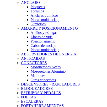
ANCLAJES
Plaquetas
Tornillos
Anclajes químicos
Placas multianclaje
Giratorios
AMARRE Y POSICIONAMIENTO
Anillos y eslingas
Líneas de vida
Posicionamiento
Cabos de anclaje
Placas multianclaje
ABSORVEDORES DE ENERGIA
ANTICAIDAS
CONECTORES
Mosquetones Acero
Mosquetones Aluminio
Maillones
Otros conectores
DESCENSORES - RAPELADORES
BLOQUEADORES
ESTRIBOS Y PEDALES
POLEAS
ESCALERAS
PORTAHERRAMIENTAS