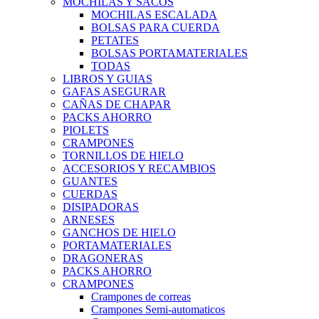
MOCHILAS Y SACOS
MOCHILAS ESCALADA
BOLSAS PARA CUERDA
PETATES
BOLSAS PORTAMATERIALES
TODAS
LIBROS Y GUIAS
GAFAS ASEGURAR
CAÑAS DE CHAPAR
PACKS AHORRO
PIOLETS
CRAMPONES
TORNILLOS DE HIELO
ACCESORIOS Y RECAMBIOS
GUANTES
CUERDAS
DISIPADORAS
ARNESES
GANCHOS DE HIELO
PORTAMATERIALES
DRAGONERAS
PACKS AHORRO
CRAMPONES
Crampones de correas
Crampones Semi-automaticos