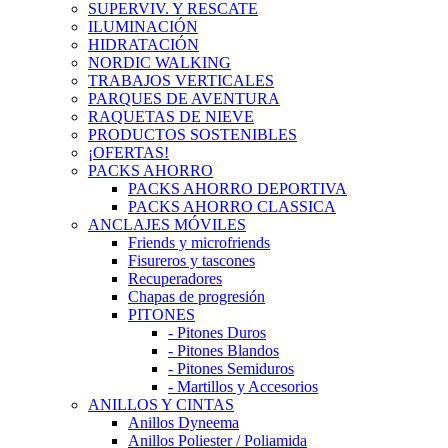
SUPERVIV. Y RESCATE
ILUMINACIÓN
HIDRATACIÓN
NORDIC WALKING
TRABAJOS VERTICALES
PARQUES DE AVENTURA
RAQUETAS DE NIEVE
PRODUCTOS SOSTENIBLES
¡OFERTAS!
PACKS AHORRO
PACKS AHORRO DEPORTIVA
PACKS AHORRO CLASSICA
ANCLAJES MÓVILES
Friends y microfriends
Fisureros y tascones
Recuperadores
Chapas de progresión
PITONES
- Pitones Duros
- Pitones Blandos
- Pitones Semiduros
- Martillos y Accesorios
ANILLOS Y CINTAS
Anillos Dyneema
Anillos Poliester / Poliamida