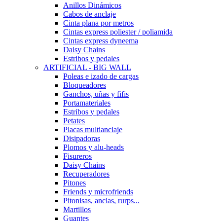
Anillos Dinámicos
Cabos de anclaje
Cinta plana por metros
Cintas express poliester / poliamida
Cintas express dyneema
Daisy Chains
Estribos y pedales
ARTIFICIAL - BIG WALL
Poleas e izado de cargas
Bloqueadores
Ganchos, uñas y fifis
Portamateriales
Estribos y pedales
Petates
Placas multianclaje
Disipadoras
Plomos y alu-heads
Fisureros
Daisy Chains
Recuperadores
Pitones
Friends y microfriends
Pitonisas, anclas, rurps...
Martillos
Guantes