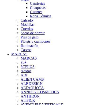
Camisetas
Chaquetas
Guantes
Ropa Térmica
Calzado
Mochilas
Cuerdas
Sacos de dormir
Pies de gato
Piolets y crampones
Iluminación
Cascos
MARCAS
MARCAS
8b+
8CPLUS
Adidas
AIX
ALIEN CAMS
ALP DESIGN
ALTAQUOTA
ANNECY COSMETICS
ANTHRON
ATIPICK
AVENTURE VERTICALE