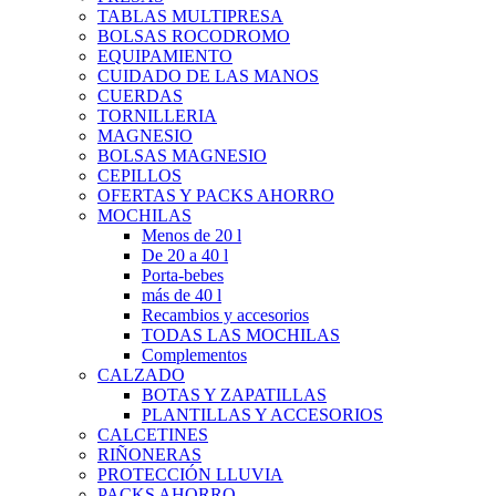
TABLAS MULTIPRESA
BOLSAS ROCODROMO
EQUIPAMIENTO
CUIDADO DE LAS MANOS
CUERDAS
TORNILLERIA
MAGNESIO
BOLSAS MAGNESIO
CEPILLOS
OFERTAS Y PACKS AHORRO
MOCHILAS
Menos de 20 l
De 20 a 40 l
Porta-bebes
más de 40 l
Recambios y accesorios
TODAS LAS MOCHILAS
Complementos
CALZADO
BOTAS Y ZAPATILLAS
PLANTILLAS Y ACCESORIOS
CALCETINES
RIÑONERAS
PROTECCIÓN LLUVIA
PACKS AHORRO