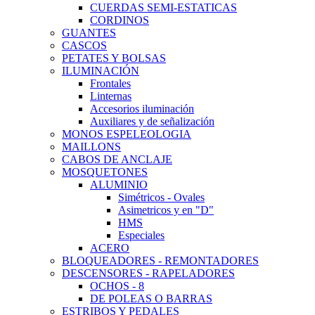
CUERDAS SEMI-ESTATICAS
CORDINOS
GUANTES
CASCOS
PETATES Y BOLSAS
ILUMINACIÓN
Frontales
Linternas
Accesorios iluminación
Auxiliares y de señalización
MONOS ESPELEOLOGIA
MAILLONS
CABOS DE ANCLAJE
MOSQUETONES
ALUMINIO
Simétricos - Ovales
Asimetricos y en "D"
HMS
Especiales
ACERO
BLOQUEADORES - REMONTADORES
DESCENSORES - RAPELADORES
OCHOS - 8
DE POLEAS O BARRAS
ESTRIBOS Y PEDALES