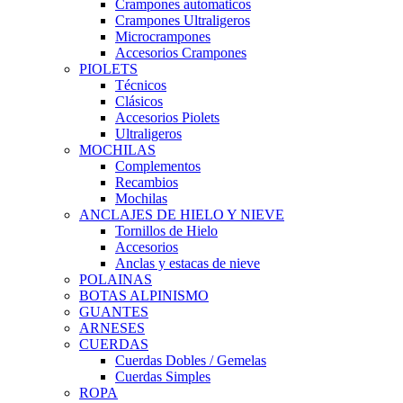
Crampones automaticos
Crampones Ultraligeros
Microcrampones
Accesorios Crampones
PIOLETS
Técnicos
Clásicos
Accesorios Piolets
Ultraligeros
MOCHILAS
Complementos
Recambios
Mochilas
ANCLAJES DE HIELO Y NIEVE
Tornillos de Hielo
Accesorios
Anclas y estacas de nieve
POLAINAS
BOTAS ALPINISMO
GUANTES
ARNESES
CUERDAS
Cuerdas Dobles / Gemelas
Cuerdas Simples
ROPA