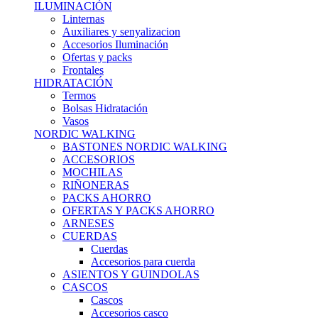
ILUMINACIÓN
Linternas
Auxiliares y senyalizacion
Accesorios Iluminación
Ofertas y packs
Frontales
HIDRATACIÓN
Termos
Bolsas Hidratación
Vasos
NORDIC WALKING
BASTONES NORDIC WALKING
ACCESORIOS
MOCHILAS
RIÑONERAS
PACKS AHORRO
OFERTAS Y PACKS AHORRO
ARNESES
CUERDAS
Cuerdas
Accesorios para cuerda
ASIENTOS Y GUINDOLAS
CASCOS
Cascos
Accesorios casco