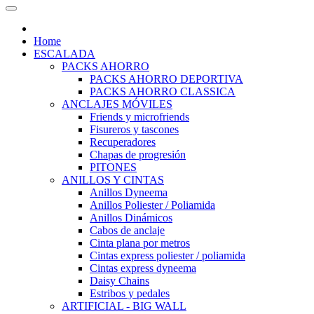
Home
ESCALADA
PACKS AHORRO
PACKS AHORRO DEPORTIVA
PACKS AHORRO CLASSICA
ANCLAJES MÓVILES
Friends y microfriends
Fisureros y tascones
Recuperadores
Chapas de progresión
PITONES
ANILLOS Y CINTAS
Anillos Dyneema
Anillos Poliester / Poliamida
Anillos Dinámicos
Cabos de anclaje
Cinta plana por metros
Cintas express poliester / poliamida
Cintas express dyneema
Daisy Chains
Estribos y pedales
ARTIFICIAL - BIG WALL