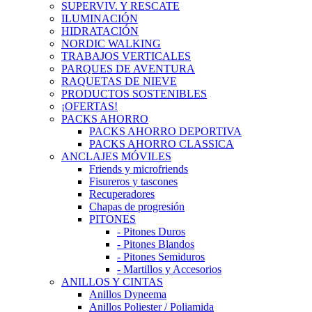
SUPERVIV. Y RESCATE
ILUMINACIÓN
HIDRATACIÓN
NORDIC WALKING
TRABAJOS VERTICALES
PARQUES DE AVENTURA
RAQUETAS DE NIEVE
PRODUCTOS SOSTENIBLES
¡OFERTAS!
PACKS AHORRO
PACKS AHORRO DEPORTIVA
PACKS AHORRO CLASSICA
ANCLAJES MÓVILES
Friends y microfriends
Fisureros y tascones
Recuperadores
Chapas de progresión
PITONES
- Pitones Duros
- Pitones Blandos
- Pitones Semiduros
- Martillos y Accesorios
ANILLOS Y CINTAS
Anillos Dyneema
Anillos Poliester / Poliamida