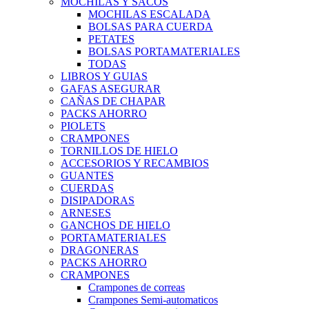
MOCHILAS Y SACOS
MOCHILAS ESCALADA
BOLSAS PARA CUERDA
PETATES
BOLSAS PORTAMATERIALES
TODAS
LIBROS Y GUIAS
GAFAS ASEGURAR
CAÑAS DE CHAPAR
PACKS AHORRO
PIOLETS
CRAMPONES
TORNILLOS DE HIELO
ACCESORIOS Y RECAMBIOS
GUANTES
CUERDAS
DISIPADORAS
ARNESES
GANCHOS DE HIELO
PORTAMATERIALES
DRAGONERAS
PACKS AHORRO
CRAMPONES
Crampones de correas
Crampones Semi-automaticos