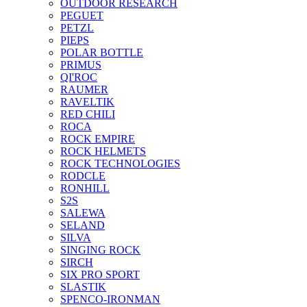
OUTDOOR RESEARCH
PEGUET
PETZL
PIEPS
POLAR BOTTLE
PRIMUS
QI'ROC
RAUMER
RAVELTIK
RED CHILI
ROCA
ROCK EMPIRE
ROCK HELMETS
ROCK TECHNOLOGIES
RODCLE
RONHILL
S2S
SALEWA
SELAND
SILVA
SINGING ROCK
SIRCH
SIX PRO SPORT
SLASTIK
SPENCO-IRONMAN