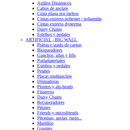
Anillos Dinámicos
Cabos de anclaje
Cinta plana por metros
Cintas express poliester / poliamida
Cintas express dyneema
Daisy Chains
Estribos y pedales
ARTIFICIAL - BIG WALL
Poleas e izado de cargas
Bloqueadores
Ganchos, uñas y fifis
Portamateriales
Estribos y pedales
Petates
Placas multianclaje
Disipadoras
Plomos y alu-heads
Fisureros
Daisy Chains
Recuperadores
Pitones
Friends y microfriends
Pitonisas, anclas, rurps...
Martillos
Guantes