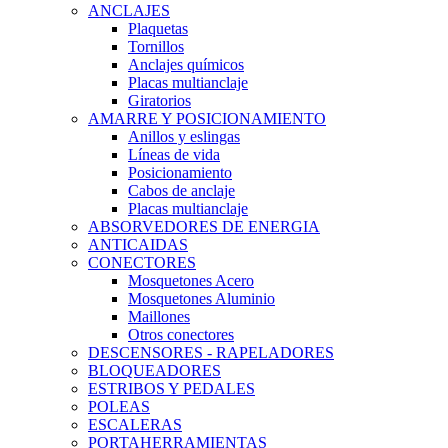
ANCLAJES
Plaquetas
Tornillos
Anclajes químicos
Placas multianclaje
Giratorios
AMARRE Y POSICIONAMIENTO
Anillos y eslingas
Líneas de vida
Posicionamiento
Cabos de anclaje
Placas multianclaje
ABSORVEDORES DE ENERGIA
ANTICAIDAS
CONECTORES
Mosquetones Acero
Mosquetones Aluminio
Maillones
Otros conectores
DESCENSORES - RAPELADORES
BLOQUEADORES
ESTRIBOS Y PEDALES
POLEAS
ESCALERAS
PORTAHERRAMIENTAS