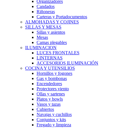
Organizadores
Candados
Riñoneras
Carteras y Portadocumentos
ALMOHADAS Y COJINES
SILLAS Y MESAS
Sillas y asientos
Mesas
Camas plegables
ILUMINACION
LUCES FRONTALES
LINTERNAS
ACCESORIOS ILUMINACIÓN
COCINA Y UTENSILIOS
Hornillos y fogones
Gas y bombonas
Encendedores
Protectores viento
Ollas y sartenes
Platos y bowls
Vasos y tazas
Cubiertos
Navajas y cuchillos
Conjuntos y kits
Fregado y limpieza