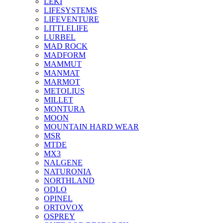
LEKI
LIFESYSTEMS
LIFEVENTURE
LITTLELIFE
LURBEL
MAD ROCK
MADFORM
MAMMUT
MANMAT
MARMOT
METOLIUS
MILLET
MONTURA
MOON
MOUNTAIN HARD WEAR
MSR
MTDE
MX3
NALGENE
NATURONIA
NORTHLAND
ODLO
OPINEL
ORTOVOX
OSPREY