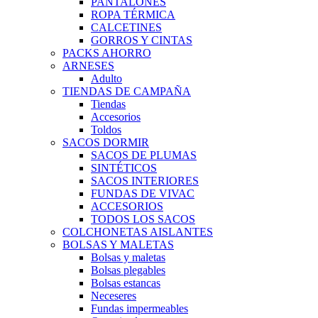
PANTALONES
ROPA TÉRMICA
CALCETINES
GORROS Y CINTAS
PACKS AHORRO
ARNESES
Adulto
TIENDAS DE CAMPAÑA
Tiendas
Accesorios
Toldos
SACOS DORMIR
SACOS DE PLUMAS
SINTÉTICOS
SACOS INTERIORES
FUNDAS DE VIVAC
ACCESORIOS
TODOS LOS SACOS
COLCHONETAS AISLANTES
BOLSAS Y MALETAS
Bolsas y maletas
Bolsas plegables
Bolsas estancas
Neceseres
Fundas impermeables