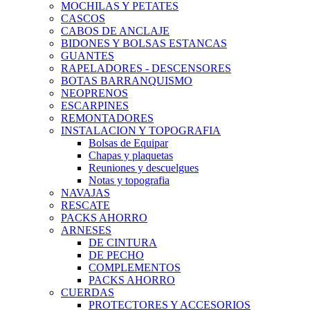
MOCHILAS Y PETATES
CASCOS
CABOS DE ANCLAJE
BIDONES Y BOLSAS ESTANCAS
GUANTES
RAPELADORES - DESCENSORES
BOTAS BARRANQUISMO
NEOPRENOS
ESCARPINES
REMONTADORES
INSTALACION Y TOPOGRAFIA
Bolsas de Equipar
Chapas y plaquetas
Reuniones y descuelgues
Notas y topografia
NAVAJAS
RESCATE
PACKS AHORRO
ARNESES
DE CINTURA
DE PECHO
COMPLEMENTOS
PACKS AHORRO
CUERDAS
PROTECTORES Y ACCESORIOS