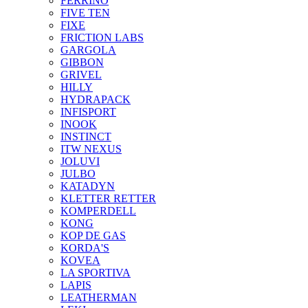
FERRINO
FIVE TEN
FIXE
FRICTION LABS
GARGOLA
GIBBON
GRIVEL
HILLY
HYDRAPACK
INFISPORT
INOOK
INSTINCT
ITW NEXUS
JOLUVI
JULBO
KATADYN
KLETTER RETTER
KOMPERDELL
KONG
KOP DE GAS
KORDA'S
KOVEA
LA SPORTIVA
LAPIS
LEATHERMAN