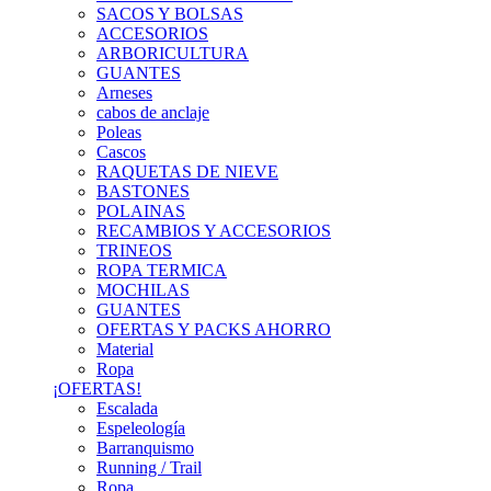
SACOS Y BOLSAS
ACCESORIOS
ARBORICULTURA
GUANTES
Arneses
cabos de anclaje
Poleas
Cascos
RAQUETAS DE NIEVE
BASTONES
POLAINAS
RECAMBIOS Y ACCESORIOS
TRINEOS
ROPA TERMICA
MOCHILAS
GUANTES
OFERTAS Y PACKS AHORRO
Material
Ropa
¡OFERTAS!
Escalada
Espeleología
Barranquismo
Running / Trail
Ropa