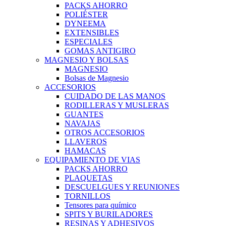
PACKS AHORRO
POLIÉSTER
DYNEEMA
EXTENSIBLES
ESPECIALES
GOMAS ANTIGIRO
MAGNESIO Y BOLSAS
MAGNESIO
Bolsas de Magnesio
ACCESORIOS
CUIDADO DE LAS MANOS
RODILLERAS Y MUSLERAS
GUANTES
NAVAJAS
OTROS ACCESORIOS
LLAVEROS
HAMACAS
EQUIPAMIENTO DE VIAS
PACKS AHORRO
PLAQUETAS
DESCUELGUES Y REUNIONES
TORNILLOS
Tensores para químico
SPITS Y BURILADORES
RESINAS Y ADHESIVOS