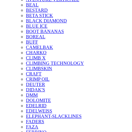
BEAL
BESTARD
BETA STICK
BLACK DIAMOND
BLUE ICE
BOOT BANANAS
BOREAL
BUFF
CAMELBAK
CHARKO
CLIMB X
CLIMBING TECHNOLOGY
CLIMBSKIN
CRAFT
CRIMP OIL
DEUTER
DIDAK'S
DMM
DOLOMITE
EDELRID
EDELWEISS
ELEPHANT-SLACKLINES
FADERS
FAZA