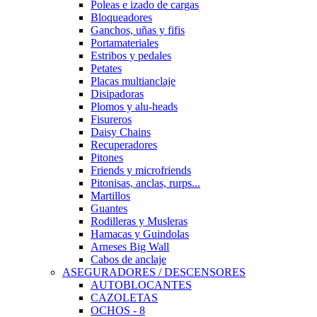
Poleas e izado de cargas
Bloqueadores
Ganchos, uñas y fifis
Portamateriales
Estribos y pedales
Petates
Placas multianclaje
Disipadoras
Plomos y alu-heads
Fisureros
Daisy Chains
Recuperadores
Pitones
Friends y microfriends
Pitonisas, anclas, rurps...
Martillos
Guantes
Rodilleras y Musleras
Hamacas y Guindolas
Arneses Big Wall
Cabos de anclaje
ASEGURADORES / DESCENSORES
AUTOBLOCANTES
CAZOLETAS
OCHOS - 8