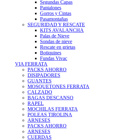
Segundas Capas
Pantalones
Gorros y Cintas
Pasamontañas
SEGURIDAD Y RESCATE
KITS AVALANCHA
Palas de Nieve
Sondas de nieve
Rescate en grietas
Botiquines
Fundas Vivac
VIA FERRATA
PACKS AHORRO
DISIPADORES
GUANTES
MOSQUETONES FERRATA
CALZADO
BAGAS DESCANSO
RAPEL
MOCHILAS FERRATA
POLEAS TIROLINA
ARNESES
PACKS AHORRO
ARNESES
CUERDAS