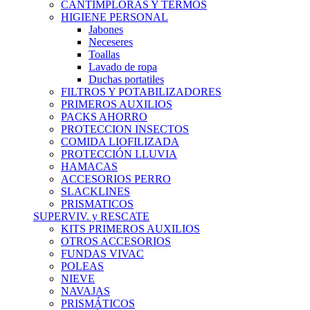
CANTIMPLORAS Y TERMOS
HIGIENE PERSONAL
Jabones
Neceseres
Toallas
Lavado de ropa
Duchas portatiles
FILTROS Y POTABILIZADORES
PRIMEROS AUXILIOS
PACKS AHORRO
PROTECCION INSECTOS
COMIDA LIOFILIZADA
PROTECCIÓN LLUVIA
HAMACAS
ACCESORIOS PERRO
SLACKLINES
PRISMATICOS
SUPERVIV. y RESCATE
KITS PRIMEROS AUXILIOS
OTROS ACCESORIOS
FUNDAS VIVAC
POLEAS
NIEVE
NAVAJAS
PRISMÁTICOS