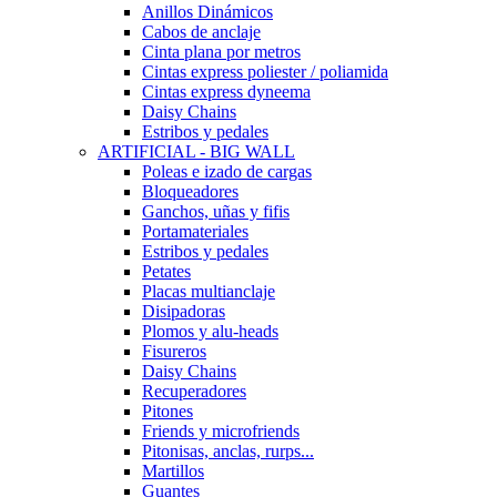
Anillos Dinámicos
Cabos de anclaje
Cinta plana por metros
Cintas express poliester / poliamida
Cintas express dyneema
Daisy Chains
Estribos y pedales
ARTIFICIAL - BIG WALL
Poleas e izado de cargas
Bloqueadores
Ganchos, uñas y fifis
Portamateriales
Estribos y pedales
Petates
Placas multianclaje
Disipadoras
Plomos y alu-heads
Fisureros
Daisy Chains
Recuperadores
Pitones
Friends y microfriends
Pitonisas, anclas, rurps...
Martillos
Guantes