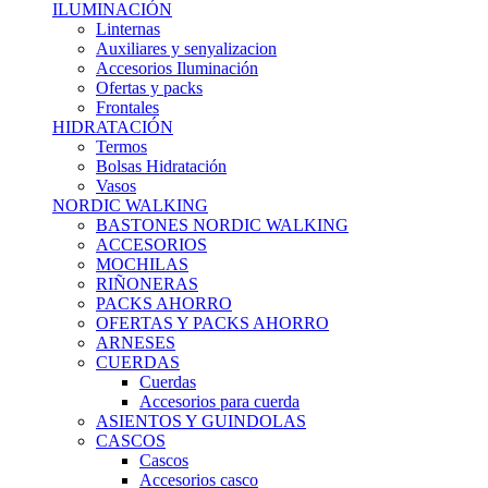
ILUMINACIÓN
Linternas
Auxiliares y senyalizacion
Accesorios Iluminación
Ofertas y packs
Frontales
HIDRATACIÓN
Termos
Bolsas Hidratación
Vasos
NORDIC WALKING
BASTONES NORDIC WALKING
ACCESORIOS
MOCHILAS
RIÑONERAS
PACKS AHORRO
OFERTAS Y PACKS AHORRO
ARNESES
CUERDAS
Cuerdas
Accesorios para cuerda
ASIENTOS Y GUINDOLAS
CASCOS
Cascos
Accesorios casco