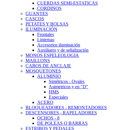
CUERDAS SEMI-ESTATICAS
CORDINOS
GUANTES
CASCOS
PETATES Y BOLSAS
ILUMINACIÓN
Frontales
Linternas
Accesorios iluminación
Auxiliares y de señalización
MONOS ESPELEOLOGIA
MAILLONS
CABOS DE ANCLAJE
MOSQUETONES
ALUMINIO
Simétricos - Ovales
Asimetricos y en "D"
HMS
Especiales
ACERO
BLOQUEADORES - REMONTADORES
DESCENSORES - RAPELADORES
OCHOS - 8
DE POLEAS O BARRAS
ESTRIBOS Y PEDALES