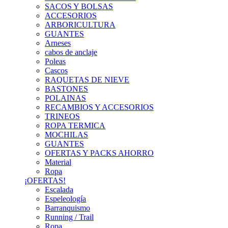
SACOS Y BOLSAS
ACCESORIOS
ARBORICULTURA
GUANTES
Arneses
cabos de anclaje
Poleas
Cascos
RAQUETAS DE NIEVE
BASTONES
POLAINAS
RECAMBIOS Y ACCESORIOS
TRINEOS
ROPA TERMICA
MOCHILAS
GUANTES
OFERTAS Y PACKS AHORRO
Material
Ropa
¡OFERTAS!
Escalada
Espeleología
Barranquismo
Running / Trail
Ropa