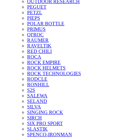
OUTDOOR RESEARCH
PEGUET
PETZL
PIEPS
POLAR BOTTLE
PRIMUS
QI'ROC
RAUMER
RAVELTIK
RED CHILI
ROCA
ROCK EMPIRE
ROCK HELMETS
ROCK TECHNOLOGIES
RODCLE
RONHILL
S2S
SALEWA
SELAND
SILVA
SINGING ROCK
SIRCH
SIX PRO SPORT
SLASTIK
SPENCO-IRONMAN