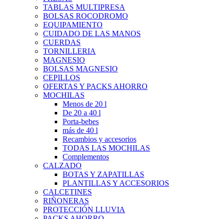
TABLAS MULTIPRESA
BOLSAS ROCODROMO
EQUIPAMIENTO
CUIDADO DE LAS MANOS
CUERDAS
TORNILLERIA
MAGNESIO
BOLSAS MAGNESIO
CEPILLOS
OFERTAS Y PACKS AHORRO
MOCHILAS
Menos de 20 l
De 20 a 40 l
Porta-bebes
más de 40 l
Recambios y accesorios
TODAS LAS MOCHILAS
Complementos
CALZADO
BOTAS Y ZAPATILLAS
PLANTILLAS Y ACCESORIOS
CALCETINES
RIÑONERAS
PROTECCIÓN LLUVIA
PACKS AHORRO