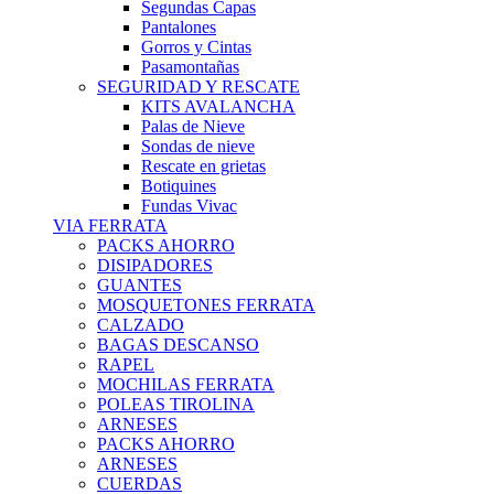
Segundas Capas
Pantalones
Gorros y Cintas
Pasamontañas
SEGURIDAD Y RESCATE
KITS AVALANCHA
Palas de Nieve
Sondas de nieve
Rescate en grietas
Botiquines
Fundas Vivac
VIA FERRATA
PACKS AHORRO
DISIPADORES
GUANTES
MOSQUETONES FERRATA
CALZADO
BAGAS DESCANSO
RAPEL
MOCHILAS FERRATA
POLEAS TIROLINA
ARNESES
PACKS AHORRO
ARNESES
CUERDAS