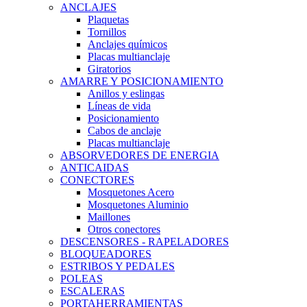
ANCLAJES
Plaquetas
Tornillos
Anclajes químicos
Placas multianclaje
Giratorios
AMARRE Y POSICIONAMIENTO
Anillos y eslingas
Líneas de vida
Posicionamiento
Cabos de anclaje
Placas multianclaje
ABSORVEDORES DE ENERGIA
ANTICAIDAS
CONECTORES
Mosquetones Acero
Mosquetones Aluminio
Maillones
Otros conectores
DESCENSORES - RAPELADORES
BLOQUEADORES
ESTRIBOS Y PEDALES
POLEAS
ESCALERAS
PORTAHERRAMIENTAS