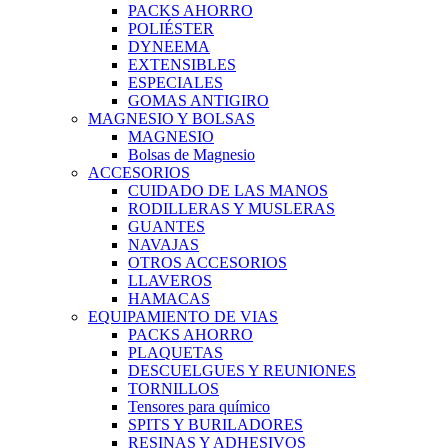
PACKS AHORRO
POLIÉSTER
DYNEEMA
EXTENSIBLES
ESPECIALES
GOMAS ANTIGIRO
MAGNESIO Y BOLSAS
MAGNESIO
Bolsas de Magnesio
ACCESORIOS
CUIDADO DE LAS MANOS
RODILLERAS Y MUSLERAS
GUANTES
NAVAJAS
OTROS ACCESORIOS
LLAVEROS
HAMACAS
EQUIPAMIENTO DE VIAS
PACKS AHORRO
PLAQUETAS
DESCUELGUES Y REUNIONES
TORNILLOS
Tensores para químico
SPITS Y BURILADORES
RESINAS Y ADHESIVOS