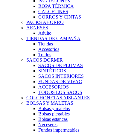
PANTALONES
ROPA TÉRMICA
CALCETINES
GORROS Y CINTAS
PACKS AHORRO
ARNESES
Adulto
TIENDAS DE CAMPAÑA
Tiendas
Accesorios
Toldos
SACOS DORMIR
SACOS DE PLUMAS
SINTÉTICOS
SACOS INTERIORES
FUNDAS DE VIVAC
ACCESORIOS
TODOS LOS SACOS
COLCHONETAS AISLANTES
BOLSAS Y MALETAS
Bolsas y maletas
Bolsas plegables
Bolsas estancas
Neceseres
Fundas impermeables