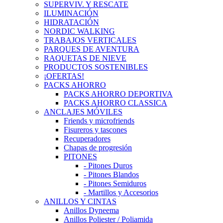
SUPERVIV. Y RESCATE
ILUMINACIÓN
HIDRATACIÓN
NORDIC WALKING
TRABAJOS VERTICALES
PARQUES DE AVENTURA
RAQUETAS DE NIEVE
PRODUCTOS SOSTENIBLES
¡OFERTAS!
PACKS AHORRO
PACKS AHORRO DEPORTIVA
PACKS AHORRO CLASSICA
ANCLAJES MÓVILES
Friends y microfriends
Fisureros y tascones
Recuperadores
Chapas de progresión
PITONES
- Pitones Duros
- Pitones Blandos
- Pitones Semiduros
- Martillos y Accesorios
ANILLOS Y CINTAS
Anillos Dyneema
Anillos Poliester / Poliamida