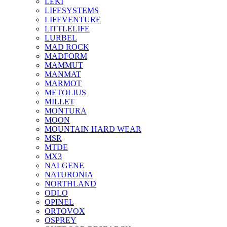
LEKI
LIFESYSTEMS
LIFEVENTURE
LITTLELIFE
LURBEL
MAD ROCK
MADFORM
MAMMUT
MANMAT
MARMOT
METOLIUS
MILLET
MONTURA
MOON
MOUNTAIN HARD WEAR
MSR
MTDE
MX3
NALGENE
NATURONIA
NORTHLAND
ODLO
OPINEL
ORTOVOX
OSPREY