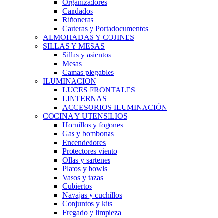
Organizadores
Candados
Riñoneras
Carteras y Portadocumentos
ALMOHADAS Y COJINES
SILLAS Y MESAS
Sillas y asientos
Mesas
Camas plegables
ILUMINACION
LUCES FRONTALES
LINTERNAS
ACCESORIOS ILUMINACIÓN
COCINA Y UTENSILIOS
Hornillos y fogones
Gas y bombonas
Encendedores
Protectores viento
Ollas y sartenes
Platos y bowls
Vasos y tazas
Cubiertos
Navajas y cuchillos
Conjuntos y kits
Fregado y limpieza