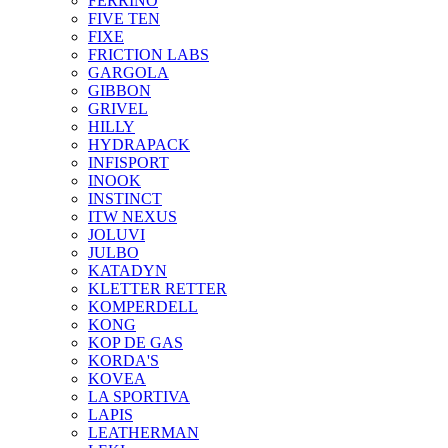
FERRINO
FIVE TEN
FIXE
FRICTION LABS
GARGOLA
GIBBON
GRIVEL
HILLY
HYDRAPACK
INFISPORT
INOOK
INSTINCT
ITW NEXUS
JOLUVI
JULBO
KATADYN
KLETTER RETTER
KOMPERDELL
KONG
KOP DE GAS
KORDA'S
KOVEA
LA SPORTIVA
LAPIS
LEATHERMAN