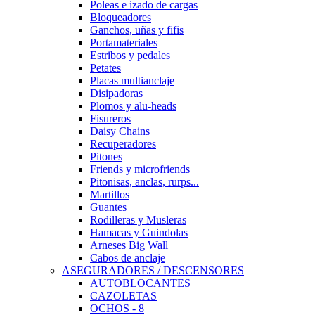
Poleas e izado de cargas
Bloqueadores
Ganchos, uñas y fifis
Portamateriales
Estribos y pedales
Petates
Placas multianclaje
Disipadoras
Plomos y alu-heads
Fisureros
Daisy Chains
Recuperadores
Pitones
Friends y microfriends
Pitonisas, anclas, rurps...
Martillos
Guantes
Rodilleras y Musleras
Hamacas y Guindolas
Arneses Big Wall
Cabos de anclaje
ASEGURADORES / DESCENSORES
AUTOBLOCANTES
CAZOLETAS
OCHOS - 8