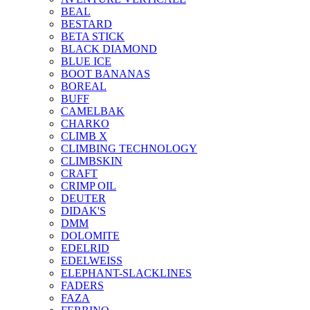
BEAL
BESTARD
BETA STICK
BLACK DIAMOND
BLUE ICE
BOOT BANANAS
BOREAL
BUFF
CAMELBAK
CHARKO
CLIMB X
CLIMBING TECHNOLOGY
CLIMBSKIN
CRAFT
CRIMP OIL
DEUTER
DIDAK'S
DMM
DOLOMITE
EDELRID
EDELWEISS
ELEPHANT-SLACKLINES
FADERS
FAZA