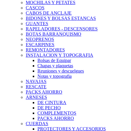
MOCHILAS Y PETATES
CASCOS
CABOS DE ANCLAJE
BIDONES Y BOLSAS ESTANCAS
GUANTES
RAPELADORES - DESCENSORES
BOTAS BARRANQUISMO
NEOPRENOS
ESCARPINES
REMONTADORES
INSTALACION Y TOPOGRAFIA
Bolsas de Equipar
Chapas y plaquetas
Reuniones y descuelgues
Notas y topografia
NAVAJAS
RESCATE
PACKS AHORRO
ARNESES
DE CINTURA
DE PECHO
COMPLEMENTOS
PACKS AHORRO
CUERDAS
PROTECTORES Y ACCESORIOS