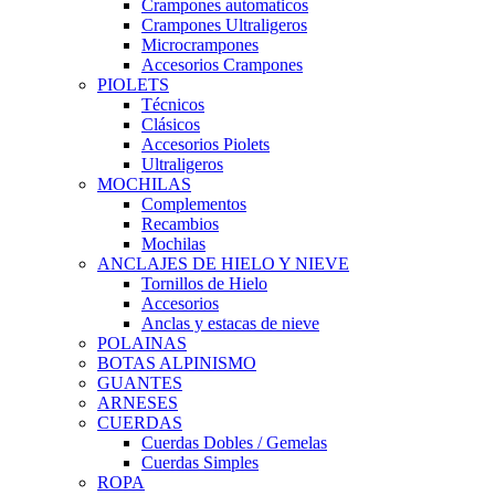
Crampones automaticos
Crampones Ultraligeros
Microcrampones
Accesorios Crampones
PIOLETS
Técnicos
Clásicos
Accesorios Piolets
Ultraligeros
MOCHILAS
Complementos
Recambios
Mochilas
ANCLAJES DE HIELO Y NIEVE
Tornillos de Hielo
Accesorios
Anclas y estacas de nieve
POLAINAS
BOTAS ALPINISMO
GUANTES
ARNESES
CUERDAS
Cuerdas Dobles / Gemelas
Cuerdas Simples
ROPA