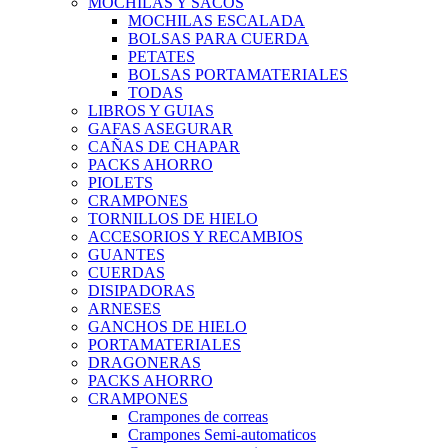
MOCHILAS Y SACOS
MOCHILAS ESCALADA
BOLSAS PARA CUERDA
PETATES
BOLSAS PORTAMATERIALES
TODAS
LIBROS Y GUIAS
GAFAS ASEGURAR
CAÑAS DE CHAPAR
PACKS AHORRO
PIOLETS
CRAMPONES
TORNILLOS DE HIELO
ACCESORIOS Y RECAMBIOS
GUANTES
CUERDAS
DISIPADORAS
ARNESES
GANCHOS DE HIELO
PORTAMATERIALES
DRAGONERAS
PACKS AHORRO
CRAMPONES
Crampones de correas
Crampones Semi-automaticos