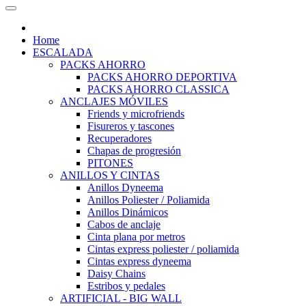
Home
ESCALADA
PACKS AHORRO
PACKS AHORRO DEPORTIVA
PACKS AHORRO CLASSICA
ANCLAJES MÓVILES
Friends y microfriends
Fisureros y tascones
Recuperadores
Chapas de progresión
PITONES
ANILLOS Y CINTAS
Anillos Dyneema
Anillos Poliester / Poliamida
Anillos Dinámicos
Cabos de anclaje
Cinta plana por metros
Cintas express poliester / poliamida
Cintas express dyneema
Daisy Chains
Estribos y pedales
ARTIFICIAL - BIG WALL