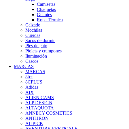
Camisetas
Chaquetas
Guantes
Ropa Térmica
Calzado
Mochilas
Cuerdas
Sacos de dormir
Pies de gato
Piolets y crampones
Iluminación
Cascos
MARCAS
MARCAS
8b+
8CPLUS
Adidas
AIX
ALIEN CAMS
ALP DESIGN
ALTAQUOTA
ANNECY COSMETICS
ANTHRON
ATIPICK
AVENTURE VERTICALE