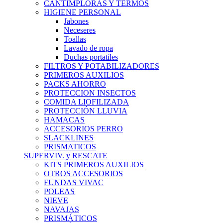
CANTIMPLORAS Y TERMOS
HIGIENE PERSONAL
Jabones
Neceseres
Toallas
Lavado de ropa
Duchas portatiles
FILTROS Y POTABILIZADORES
PRIMEROS AUXILIOS
PACKS AHORRO
PROTECCION INSECTOS
COMIDA LIOFILIZADA
PROTECCIÓN LLUVIA
HAMACAS
ACCESORIOS PERRO
SLACKLINES
PRISMATICOS
SUPERVIV. y RESCATE
KITS PRIMEROS AUXILIOS
OTROS ACCESORIOS
FUNDAS VIVAC
POLEAS
NIEVE
NAVAJAS
PRISMÁTICOS