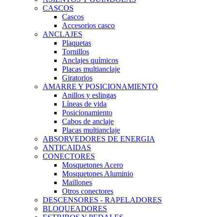
CASCOS
Cascos
Accesorios casco
ANCLAJES
Plaquetas
Tornillos
Anclajes químicos
Placas multianclaje
Giratorios
AMARRE Y POSICIONAMIENTO
Anillos y eslingas
Líneas de vida
Posicionamiento
Cabos de anclaje
Placas multianclaje
ABSORVEDORES DE ENERGIA
ANTICAIDAS
CONECTORES
Mosquetones Acero
Mosquetones Aluminio
Maillones
Otros conectores
DESCENSORES - RAPELADORES
BLOQUEADORES