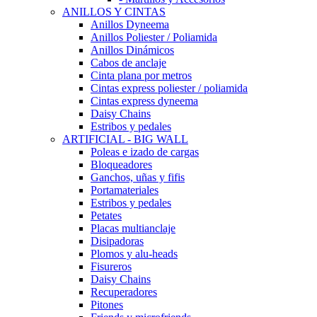
ANILLOS Y CINTAS
Anillos Dyneema
Anillos Poliester / Poliamida
Anillos Dinámicos
Cabos de anclaje
Cinta plana por metros
Cintas express poliester / poliamida
Cintas express dyneema
Daisy Chains
Estribos y pedales
ARTIFICIAL - BIG WALL
Poleas e izado de cargas
Bloqueadores
Ganchos, uñas y fifis
Portamateriales
Estribos y pedales
Petates
Placas multianclaje
Disipadoras
Plomos y alu-heads
Fisureros
Daisy Chains
Recuperadores
Pitones