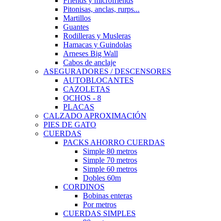
Friends y microfriends
Pitonisas, anclas, rurps...
Martillos
Guantes
Rodilleras y Musleras
Hamacas y Guindolas
Arneses Big Wall
Cabos de anclaje
ASEGURADORES / DESCENSORES
AUTOBLOCANTES
CAZOLETAS
OCHOS - 8
PLACAS
CALZADO APROXIMACIÓN
PIES DE GATO
CUERDAS
PACKS AHORRO CUERDAS
Simple 80 metros
Simple 70 metros
Simple 60 metros
Dobles 60m
CORDINOS
Bobinas enteras
Por metros
CUERDAS SIMPLES