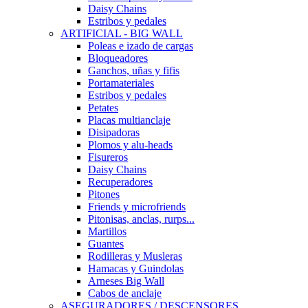
Daisy Chains
Estribos y pedales
ARTIFICIAL - BIG WALL
Poleas e izado de cargas
Bloqueadores
Ganchos, uñas y fifis
Portamateriales
Estribos y pedales
Petates
Placas multianclaje
Disipadoras
Plomos y alu-heads
Fisureros
Daisy Chains
Recuperadores
Pitones
Friends y microfriends
Pitonisas, anclas, rurps...
Martillos
Guantes
Rodilleras y Musleras
Hamacas y Guindolas
Arneses Big Wall
Cabos de anclaje
ASEGURADORES / DESCENSORES