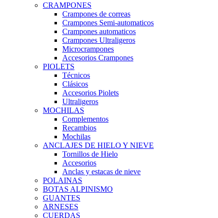
CRAMPONES
Crampones de correas
Crampones Semi-automaticos
Crampones automaticos
Crampones Ultraligeros
Microcrampones
Accesorios Crampones
PIOLETS
Técnicos
Clásicos
Accesorios Piolets
Ultraligeros
MOCHILAS
Complementos
Recambios
Mochilas
ANCLAJES DE HIELO Y NIEVE
Tornillos de Hielo
Accesorios
Anclas y estacas de nieve
POLAINAS
BOTAS ALPINISMO
GUANTES
ARNESES
CUERDAS