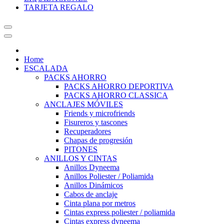
TARJETA REGALO
Home
ESCALADA
PACKS AHORRO
PACKS AHORRO DEPORTIVA
PACKS AHORRO CLASSICA
ANCLAJES MÓVILES
Friends y microfriends
Fisureros y tascones
Recuperadores
Chapas de progresión
PITONES
ANILLOS Y CINTAS
Anillos Dyneema
Anillos Poliester / Poliamida
Anillos Dinámicos
Cabos de anclaje
Cinta plana por metros
Cintas express poliester / poliamida
Cintas express dyneema