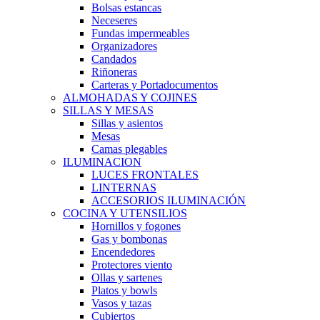
Bolsas estancas
Neceseres
Fundas impermeables
Organizadores
Candados
Riñoneras
Carteras y Portadocumentos
ALMOHADAS Y COJINES
SILLAS Y MESAS
Sillas y asientos
Mesas
Camas plegables
ILUMINACION
LUCES FRONTALES
LINTERNAS
ACCESORIOS ILUMINACIÓN
COCINA Y UTENSILIOS
Hornillos y fogones
Gas y bombonas
Encendedores
Protectores viento
Ollas y sartenes
Platos y bowls
Vasos y tazas
Cubiertos