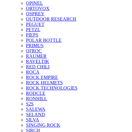
OPINEL
ORTOVOX
OSPREY
OUTDOOR RESEARCH
PEGUET
PETZL
PIEPS
POLAR BOTTLE
PRIMUS
QI'ROC
RAUMER
RAVELTIK
RED CHILI
ROCA
ROCK EMPIRE
ROCK HELMETS
ROCK TECHNOLOGIES
RODCLE
RONHILL
S2S
SALEWA
SELAND
SILVA
SINGING ROCK
SIRCH