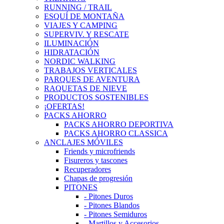
RUNNING / TRAIL
ESQUÍ DE MONTAÑA
VIAJES Y CAMPING
SUPERVIV. Y RESCATE
ILUMINACIÓN
HIDRATACIÓN
NORDIC WALKING
TRABAJOS VERTICALES
PARQUES DE AVENTURA
RAQUETAS DE NIEVE
PRODUCTOS SOSTENIBLES
¡OFERTAS!
PACKS AHORRO
PACKS AHORRO DEPORTIVA
PACKS AHORRO CLASSICA
ANCLAJES MÓVILES
Friends y microfriends
Fisureros y tascones
Recuperadores
Chapas de progresión
PITONES
- Pitones Duros
- Pitones Blandos
- Pitones Semiduros
- Martillos y Accesorios