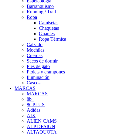
Espeleología
Barranquismo
Running / Trail
Ropa
Camisetas
Chaquetas
Guantes
Ropa Térmica
Calzado
Mochilas
Cuerdas
Sacos de dormir
Pies de gato
Piolets y crampones
Iluminación
Cascos
MARCAS
MARCAS
8b+
8CPLUS
Adidas
AIX
ALIEN CAMS
ALP DESIGN
ALTAQUOTA