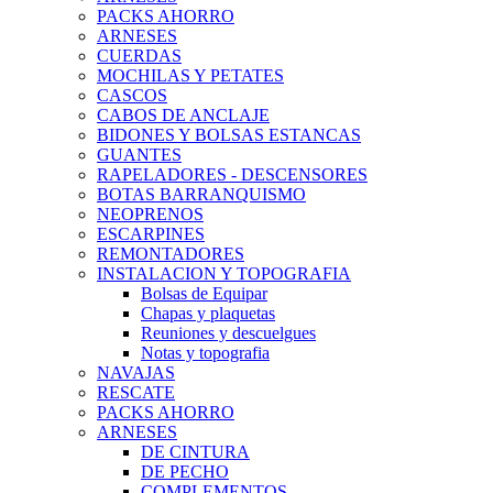
PACKS AHORRO
ARNESES
CUERDAS
MOCHILAS Y PETATES
CASCOS
CABOS DE ANCLAJE
BIDONES Y BOLSAS ESTANCAS
GUANTES
RAPELADORES - DESCENSORES
BOTAS BARRANQUISMO
NEOPRENOS
ESCARPINES
REMONTADORES
INSTALACION Y TOPOGRAFIA
Bolsas de Equipar
Chapas y plaquetas
Reuniones y descuelgues
Notas y topografia
NAVAJAS
RESCATE
PACKS AHORRO
ARNESES
DE CINTURA
DE PECHO
COMPLEMENTOS