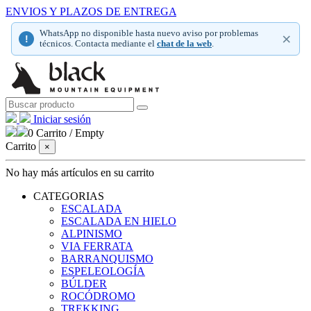
ENVIOS Y PLAZOS DE ENTREGA
WhatsApp no disponible hasta nuevo aviso por problemas
×
!
técnicos. Contacta mediante el
chat de la web
.
Iniciar sesión
0
Carrito
/
Empty
Carrito
×
No hay más artículos en su carrito
CATEGORIAS
ESCALADA
ESCALADA EN HIELO
ALPINISMO
VIA FERRATA
BARRANQUISMO
ESPELEOLOGÍA
BÚLDER
ROCÓDROMO
TREKKING