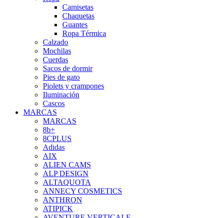
Camisetas
Chaquetas
Guantes
Ropa Térmica
Calzado
Mochilas
Cuerdas
Sacos de dormir
Pies de gato
Piolets y crampones
Iluminación
Cascos
MARCAS
MARCAS
8b+
8CPLUS
Adidas
AIX
ALIEN CAMS
ALP DESIGN
ALTAQUOTA
ANNECY COSMETICS
ANTHRON
ATIPICK
AVENTURE VERTICALE