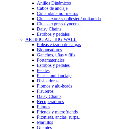
Anillos Dinámicos
Cabos de anclaje
Cinta plana por metros
Cintas express poliester / poliamida
Cintas express dyneema
Daisy Chains
Estribos y pedales
ARTIFICIAL - BIG WALL
Poleas e izado de cargas
Bloqueadores
Ganchos, uñas y fifis
Portamateriales
Estribos y pedales
Petates
Placas multianclaje
Disipadoras
Plomos y alu-heads
Fisureros
Daisy Chains
Recuperadores
Pitones
Friends y microfriends
Pitonisas, anclas, rurps...
Martillos
Guantes