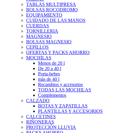
TABLAS MULTIPRESA
BOLSAS ROCODROMO
EQUIPAMIENTO
CUIDADO DE LAS MANOS
CUERDAS
TORNILLERIA
MAGNESIO
BOLSAS MAGNESIO
CEPILLOS
OFERTAS Y PACKS AHORRO
MOCHILAS
Menos de 20 l
De 20 a 40 l
Porta-bebes
más de 40 l
Recambios y accesorios
TODAS LAS MOCHILAS
Complementos
CALZADO
BOTAS Y ZAPATILLAS
PLANTILLAS Y ACCESORIOS
CALCETINES
RIÑONERAS
PROTECCIÓN LLUVIA
PACKS AHORRO