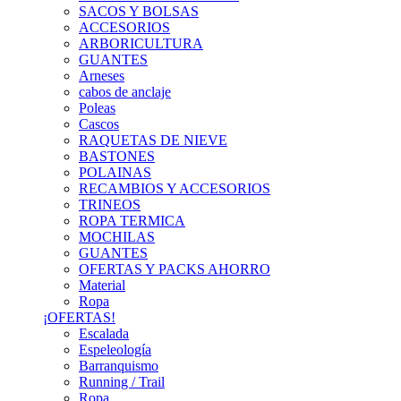
SACOS Y BOLSAS
ACCESORIOS
ARBORICULTURA
GUANTES
Arneses
cabos de anclaje
Poleas
Cascos
RAQUETAS DE NIEVE
BASTONES
POLAINAS
RECAMBIOS Y ACCESORIOS
TRINEOS
ROPA TERMICA
MOCHILAS
GUANTES
OFERTAS Y PACKS AHORRO
Material
Ropa
¡OFERTAS!
Escalada
Espeleología
Barranquismo
Running / Trail
Ropa