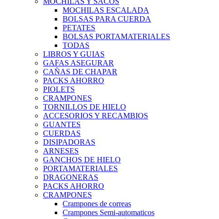
MOCHILAS Y SACOS
MOCHILAS ESCALADA
BOLSAS PARA CUERDA
PETATES
BOLSAS PORTAMATERIALES
TODAS
LIBROS Y GUIAS
GAFAS ASEGURAR
CAÑAS DE CHAPAR
PACKS AHORRO
PIOLETS
CRAMPONES
TORNILLOS DE HIELO
ACCESORIOS Y RECAMBIOS
GUANTES
CUERDAS
DISIPADORAS
ARNESES
GANCHOS DE HIELO
PORTAMATERIALES
DRAGONERAS
PACKS AHORRO
CRAMPONES
Crampones de correas
Crampones Semi-automaticos