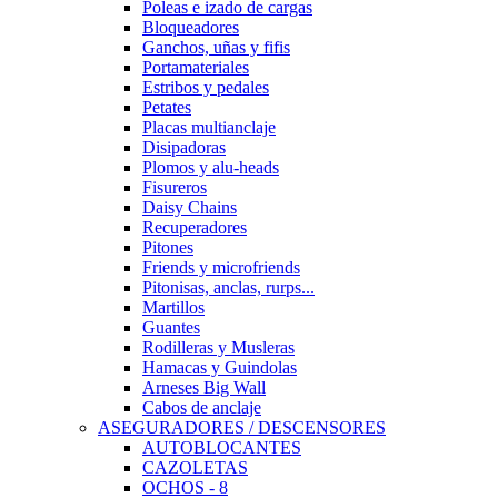
Poleas e izado de cargas
Bloqueadores
Ganchos, uñas y fifis
Portamateriales
Estribos y pedales
Petates
Placas multianclaje
Disipadoras
Plomos y alu-heads
Fisureros
Daisy Chains
Recuperadores
Pitones
Friends y microfriends
Pitonisas, anclas, rurps...
Martillos
Guantes
Rodilleras y Musleras
Hamacas y Guindolas
Arneses Big Wall
Cabos de anclaje
ASEGURADORES / DESCENSORES
AUTOBLOCANTES
CAZOLETAS
OCHOS - 8