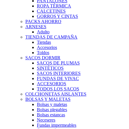
PANTALONES
ROPA TÉRMICA
CALCETINES
GORROS Y CINTAS
PACKS AHORRO
ARNESES
Adulto
TIENDAS DE CAMPAÑA
Tiendas
Accesorios
Toldos
SACOS DORMIR
SACOS DE PLUMAS
SINTÉTICOS
SACOS INTERIORES
FUNDAS DE VIVAC
ACCESORIOS
TODOS LOS SACOS
COLCHONETAS AISLANTES
BOLSAS Y MALETAS
Bolsas y maletas
Bolsas plegables
Bolsas estancas
Neceseres
Fundas impermeables