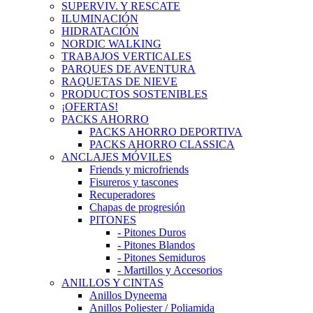
SUPERVIV. Y RESCATE
ILUMINACIÓN
HIDRATACIÓN
NORDIC WALKING
TRABAJOS VERTICALES
PARQUES DE AVENTURA
RAQUETAS DE NIEVE
PRODUCTOS SOSTENIBLES
¡OFERTAS!
PACKS AHORRO
PACKS AHORRO DEPORTIVA
PACKS AHORRO CLASSICA
ANCLAJES MÓVILES
Friends y microfriends
Fisureros y tascones
Recuperadores
Chapas de progresión
PITONES
- Pitones Duros
- Pitones Blandos
- Pitones Semiduros
- Martillos y Accesorios
ANILLOS Y CINTAS
Anillos Dyneema
Anillos Poliester / Poliamida