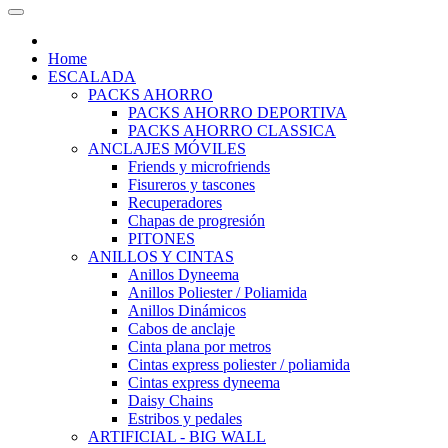
Home
ESCALADA
PACKS AHORRO
PACKS AHORRO DEPORTIVA
PACKS AHORRO CLASSICA
ANCLAJES MÓVILES
Friends y microfriends
Fisureros y tascones
Recuperadores
Chapas de progresión
PITONES
ANILLOS Y CINTAS
Anillos Dyneema
Anillos Poliester / Poliamida
Anillos Dinámicos
Cabos de anclaje
Cinta plana por metros
Cintas express poliester / poliamida
Cintas express dyneema
Daisy Chains
Estribos y pedales
ARTIFICIAL - BIG WALL