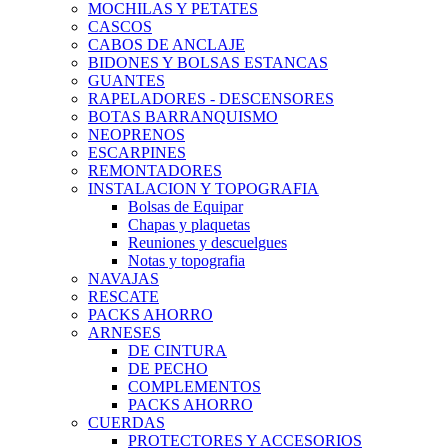
MOCHILAS Y PETATES
CASCOS
CABOS DE ANCLAJE
BIDONES Y BOLSAS ESTANCAS
GUANTES
RAPELADORES - DESCENSORES
BOTAS BARRANQUISMO
NEOPRENOS
ESCARPINES
REMONTADORES
INSTALACION Y TOPOGRAFIA
Bolsas de Equipar
Chapas y plaquetas
Reuniones y descuelgues
Notas y topografia
NAVAJAS
RESCATE
PACKS AHORRO
ARNESES
DE CINTURA
DE PECHO
COMPLEMENTOS
PACKS AHORRO
CUERDAS
PROTECTORES Y ACCESORIOS