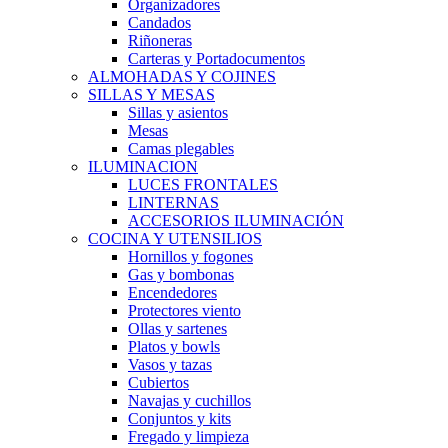
Organizadores
Candados
Riñoneras
Carteras y Portadocumentos
ALMOHADAS Y COJINES
SILLAS Y MESAS
Sillas y asientos
Mesas
Camas plegables
ILUMINACION
LUCES FRONTALES
LINTERNAS
ACCESORIOS ILUMINACIÓN
COCINA Y UTENSILIOS
Hornillos y fogones
Gas y bombonas
Encendedores
Protectores viento
Ollas y sartenes
Platos y bowls
Vasos y tazas
Cubiertos
Navajas y cuchillos
Conjuntos y kits
Fregado y limpieza