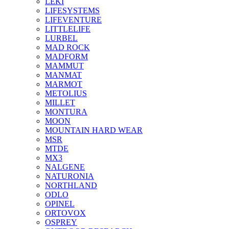
LEKI
LIFESYSTEMS
LIFEVENTURE
LITTLELIFE
LURBEL
MAD ROCK
MADFORM
MAMMUT
MANMAT
MARMOT
METOLIUS
MILLET
MONTURA
MOON
MOUNTAIN HARD WEAR
MSR
MTDE
MX3
NALGENE
NATURONIA
NORTHLAND
ODLO
OPINEL
ORTOVOX
OSPREY