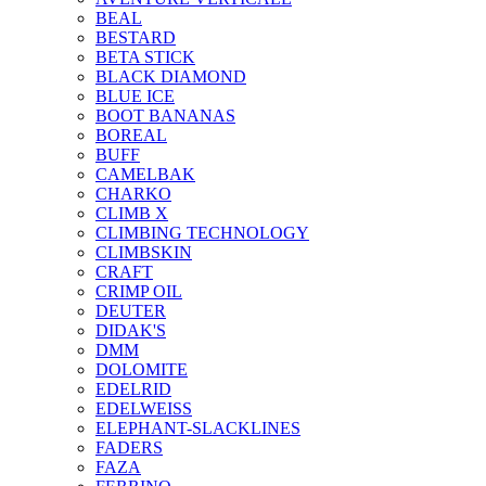
BEAL
BESTARD
BETA STICK
BLACK DIAMOND
BLUE ICE
BOOT BANANAS
BOREAL
BUFF
CAMELBAK
CHARKO
CLIMB X
CLIMBING TECHNOLOGY
CLIMBSKIN
CRAFT
CRIMP OIL
DEUTER
DIDAK'S
DMM
DOLOMITE
EDELRID
EDELWEISS
ELEPHANT-SLACKLINES
FADERS
FAZA