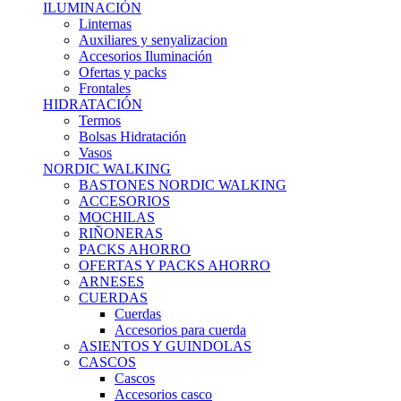
ILUMINACIÓN
Linternas
Auxiliares y senyalizacion
Accesorios Iluminación
Ofertas y packs
Frontales
HIDRATACIÓN
Termos
Bolsas Hidratación
Vasos
NORDIC WALKING
BASTONES NORDIC WALKING
ACCESORIOS
MOCHILAS
RIÑONERAS
PACKS AHORRO
OFERTAS Y PACKS AHORRO
ARNESES
CUERDAS
Cuerdas
Accesorios para cuerda
ASIENTOS Y GUINDOLAS
CASCOS
Cascos
Accesorios casco