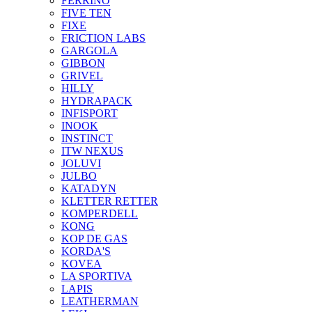
FERRINO
FIVE TEN
FIXE
FRICTION LABS
GARGOLA
GIBBON
GRIVEL
HILLY
HYDRAPACK
INFISPORT
INOOK
INSTINCT
ITW NEXUS
JOLUVI
JULBO
KATADYN
KLETTER RETTER
KOMPERDELL
KONG
KOP DE GAS
KORDA'S
KOVEA
LA SPORTIVA
LAPIS
LEATHERMAN