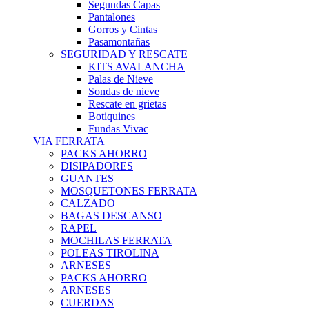
Segundas Capas
Pantalones
Gorros y Cintas
Pasamontañas
SEGURIDAD Y RESCATE
KITS AVALANCHA
Palas de Nieve
Sondas de nieve
Rescate en grietas
Botiquines
Fundas Vivac
VIA FERRATA
PACKS AHORRO
DISIPADORES
GUANTES
MOSQUETONES FERRATA
CALZADO
BAGAS DESCANSO
RAPEL
MOCHILAS FERRATA
POLEAS TIROLINA
ARNESES
PACKS AHORRO
ARNESES
CUERDAS