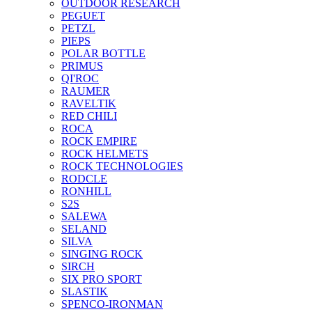
OUTDOOR RESEARCH
PEGUET
PETZL
PIEPS
POLAR BOTTLE
PRIMUS
QI'ROC
RAUMER
RAVELTIK
RED CHILI
ROCA
ROCK EMPIRE
ROCK HELMETS
ROCK TECHNOLOGIES
RODCLE
RONHILL
S2S
SALEWA
SELAND
SILVA
SINGING ROCK
SIRCH
SIX PRO SPORT
SLASTIK
SPENCO-IRONMAN