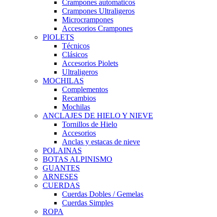
Crampones automaticos
Crampones Ultraligeros
Microcrampones
Accesorios Crampones
PIOLETS
Técnicos
Clásicos
Accesorios Piolets
Ultraligeros
MOCHILAS
Complementos
Recambios
Mochilas
ANCLAJES DE HIELO Y NIEVE
Tornillos de Hielo
Accesorios
Anclas y estacas de nieve
POLAINAS
BOTAS ALPINISMO
GUANTES
ARNESES
CUERDAS
Cuerdas Dobles / Gemelas
Cuerdas Simples
ROPA