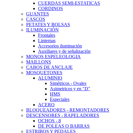
CUERDAS SEMI-ESTATICAS
CORDINOS
GUANTES
CASCOS
PETATES Y BOLSAS
ILUMINACIÓN
Frontales
Linternas
Accesorios iluminación
Auxiliares y de señalización
MONOS ESPELEOLOGIA
MAILLONS
CABOS DE ANCLAJE
MOSQUETONES
ALUMINIO
Simétricos - Ovales
Asimetricos y en "D"
HMS
Especiales
ACERO
BLOQUEADORES - REMONTADORES
DESCENSORES - RAPELADORES
OCHOS - 8
DE POLEAS O BARRAS
ESTRIBOS Y PEDALES