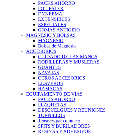
PACKS AHORRO
POLIÉSTER
DYNEEMA
EXTENSIBLES
ESPECIALES
GOMAS ANTIGIRO
MAGNESIO Y BOLSAS
MAGNESIO
Bolsas de Magnesio
ACCESORIOS
CUIDADO DE LAS MANOS
RODILLERAS Y MUSLERAS
GUANTES
NAVAJAS
OTROS ACCESORIOS
LLAVEROS
HAMACAS
EQUIPAMIENTO DE VIAS
PACKS AHORRO
PLAQUETAS
DESCUELGUES Y REUNIONES
TORNILLOS
Tensores para químico
SPITS Y BURILADORES
RESINAS Y ADHESIVOS