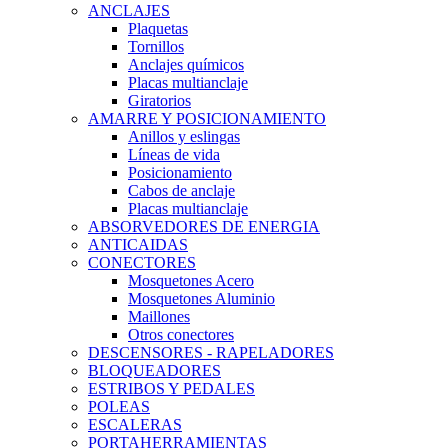
ANCLAJES
Plaquetas
Tornillos
Anclajes químicos
Placas multianclaje
Giratorios
AMARRE Y POSICIONAMIENTO
Anillos y eslingas
Líneas de vida
Posicionamiento
Cabos de anclaje
Placas multianclaje
ABSORVEDORES DE ENERGIA
ANTICAIDAS
CONECTORES
Mosquetones Acero
Mosquetones Aluminio
Maillones
Otros conectores
DESCENSORES - RAPELADORES
BLOQUEADORES
ESTRIBOS Y PEDALES
POLEAS
ESCALERAS
PORTAHERRAMIENTAS