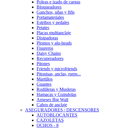
Poleas e izado de cargas
Bloqueadores
Ganchos, uñas y fifis
Portamateriales
Estribos y pedales
Petates
Placas multianclaje
Disipadoras
Plomos y alu-heads
Fisureros
Daisy Chains
Recuperadores
Pitones
Friends y microfriends
Pitonisas, anclas, rurps...
Martillos
Guantes
Rodilleras y Musleras
Hamacas y Guindolas
Arneses Big Wall
Cabos de anclaje
ASEGURADORES / DESCENSORES
AUTOBLOCANTES
CAZOLETAS
OCHOS - 8