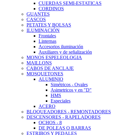
CUERDAS SEMI-ESTATICAS
CORDINOS
GUANTES
CASCOS
PETATES Y BOLSAS
ILUMINACIÓN
Frontales
Linternas
Accesorios iluminación
Auxiliares y de señalización
MONOS ESPELEOLOGIA
MAILLONS
CABOS DE ANCLAJE
MOSQUETONES
ALUMINIO
Simétricos - Ovales
Asimetricos y en "D"
HMS
Especiales
ACERO
BLOQUEADORES - REMONTADORES
DESCENSORES - RAPELADORES
OCHOS - 8
DE POLEAS O BARRAS
ESTRIBOS Y PEDALES