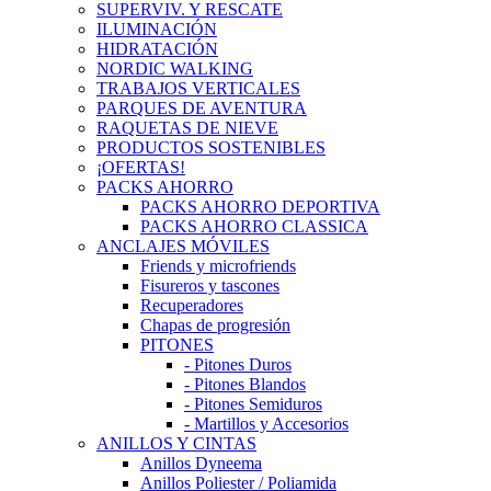
SUPERVIV. Y RESCATE
ILUMINACIÓN
HIDRATACIÓN
NORDIC WALKING
TRABAJOS VERTICALES
PARQUES DE AVENTURA
RAQUETAS DE NIEVE
PRODUCTOS SOSTENIBLES
¡OFERTAS!
PACKS AHORRO
PACKS AHORRO DEPORTIVA
PACKS AHORRO CLASSICA
ANCLAJES MÓVILES
Friends y microfriends
Fisureros y tascones
Recuperadores
Chapas de progresión
PITONES
- Pitones Duros
- Pitones Blandos
- Pitones Semiduros
- Martillos y Accesorios
ANILLOS Y CINTAS
Anillos Dyneema
Anillos Poliester / Poliamida