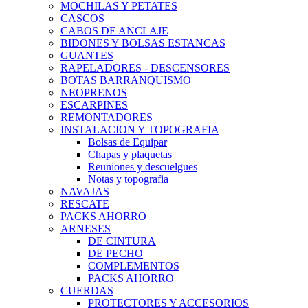
MOCHILAS Y PETATES
CASCOS
CABOS DE ANCLAJE
BIDONES Y BOLSAS ESTANCAS
GUANTES
RAPELADORES - DESCENSORES
BOTAS BARRANQUISMO
NEOPRENOS
ESCARPINES
REMONTADORES
INSTALACION Y TOPOGRAFIA
Bolsas de Equipar
Chapas y plaquetas
Reuniones y descuelgues
Notas y topografia
NAVAJAS
RESCATE
PACKS AHORRO
ARNESES
DE CINTURA
DE PECHO
COMPLEMENTOS
PACKS AHORRO
CUERDAS
PROTECTORES Y ACCESORIOS