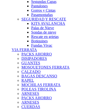
Segundas Capas
Pantalones
Gorros y Cintas
Pasamontañas
SEGURIDAD Y RESCATE
KITS AVALANCHA
Palas de Nieve
Sondas de nieve
Rescate en grietas
Botiquines
Fundas Vivac
VIA FERRATA
PACKS AHORRO
DISIPADORES
GUANTES
MOSQUETONES FERRATA
CALZADO
BAGAS DESCANSO
RAPEL
MOCHILAS FERRATA
POLEAS TIROLINA
ARNESES
PACKS AHORRO
ARNESES
CUERDAS