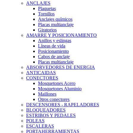
ANCLAJES
Plaquetas
Tornillos
Anclajes químicos
Placas multianclaje
Giratorios
AMARRE Y POSICIONAMIENTO
Anillos y eslingas
Líneas de vida
Posicionamiento
Cabos de anclaje
Placas multianclaje
ABSORVEDORES DE ENERGIA
ANTICAIDAS
CONECTORES
Mosquetones Acero
Mosquetones Aluminio
Maillones
Otros conectores
DESCENSORES - RAPELADORES
BLOQUEADORES
ESTRIBOS Y PEDALES
POLEAS
ESCALERAS
PORTAHERRAMIENTAS