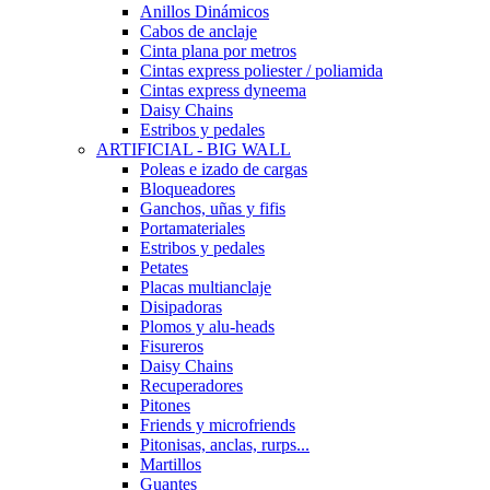
Anillos Dinámicos
Cabos de anclaje
Cinta plana por metros
Cintas express poliester / poliamida
Cintas express dyneema
Daisy Chains
Estribos y pedales
ARTIFICIAL - BIG WALL
Poleas e izado de cargas
Bloqueadores
Ganchos, uñas y fifis
Portamateriales
Estribos y pedales
Petates
Placas multianclaje
Disipadoras
Plomos y alu-heads
Fisureros
Daisy Chains
Recuperadores
Pitones
Friends y microfriends
Pitonisas, anclas, rurps...
Martillos
Guantes