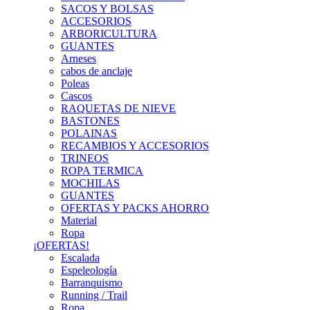
SACOS Y BOLSAS
ACCESORIOS
ARBORICULTURA
GUANTES
Arneses
cabos de anclaje
Poleas
Cascos
RAQUETAS DE NIEVE
BASTONES
POLAINAS
RECAMBIOS Y ACCESORIOS
TRINEOS
ROPA TERMICA
MOCHILAS
GUANTES
OFERTAS Y PACKS AHORRO
Material
Ropa
¡OFERTAS!
Escalada
Espeleología
Barranquismo
Running / Trail
Ropa