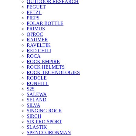
OUTDOOR RESEARCH
PEGUET
PETZL
PIEPS
POLAR BOTTLE
PRIMUS
QI'ROC
RAUMER
RAVELTIK
RED CHILI
ROCA
ROCK EMPIRE
ROCK HELMETS
ROCK TECHNOLOGIES
RODCLE
RONHILL
S2S
SALEWA
SELAND
SILVA
SINGING ROCK
SIRCH
SIX PRO SPORT
SLASTIK
SPENCO-IRONMAN