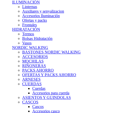
ILUMINACIÓN
Linternas
Auxiliares y senyalizacion
Accesorios Iluminación
Ofertas y packs
Frontales
HIDRATACIÓN
Termos
Bolsas Hidratación
Vasos
NORDIC WALKING
BASTONES NORDIC WALKING
ACCESORIOS
MOCHILAS
RIÑONERAS
PACKS AHORRO
OFERTAS Y PACKS AHORRO
ARNESES
CUERDAS
Cuerdas
Accesorios para cuerda
ASIENTOS Y GUINDOLAS
CASCOS
Cascos
Accesorios casco