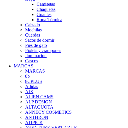
Camisetas
Chaquetas
Guantes
Ropa Térmica
Calzado
Mochilas
Cuerdas
Sacos de dormir
Pies de gato
Piolets y crampones
Iluminación
Cascos
MARCAS
MARCAS
8b+
8CPLUS
Adidas
AIX
ALIEN CAMS
ALP DESIGN
ALTAQUOTA
ANNECY COSMETICS
ANTHRON
ATIPICK
AVENTURE VERTICALE