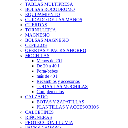
TABLAS MULTIPRESA
BOLSAS ROCODROMO
EQUIPAMIENTO
CUIDADO DE LAS MANOS
CUERDAS
TORNILLERIA
MAGNESIO
BOLSAS MAGNESIO
CEPILLOS
OFERTAS Y PACKS AHORRO
MOCHILAS
Menos de 20 l
De 20 a 40 l
Porta-bebes
más de 40 l
Recambios y accesorios
TODAS LAS MOCHILAS
Complementos
CALZADO
BOTAS Y ZAPATILLAS
PLANTILLAS Y ACCESORIOS
CALCETINES
RIÑONERAS
PROTECCIÓN LLUVIA
PACKS AHORRO