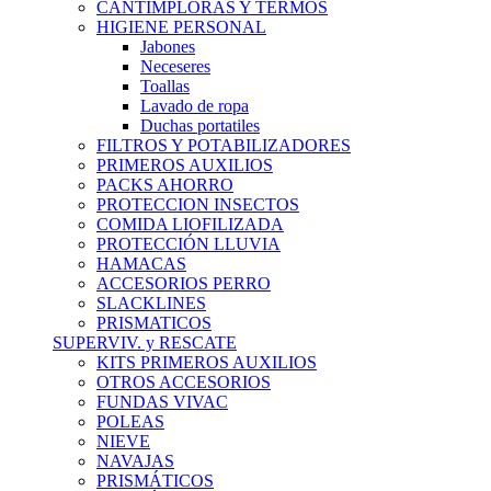
CANTIMPLORAS Y TERMOS
HIGIENE PERSONAL
Jabones
Neceseres
Toallas
Lavado de ropa
Duchas portatiles
FILTROS Y POTABILIZADORES
PRIMEROS AUXILIOS
PACKS AHORRO
PROTECCION INSECTOS
COMIDA LIOFILIZADA
PROTECCIÓN LLUVIA
HAMACAS
ACCESORIOS PERRO
SLACKLINES
PRISMATICOS
SUPERVIV. y RESCATE
KITS PRIMEROS AUXILIOS
OTROS ACCESORIOS
FUNDAS VIVAC
POLEAS
NIEVE
NAVAJAS
PRISMÁTICOS