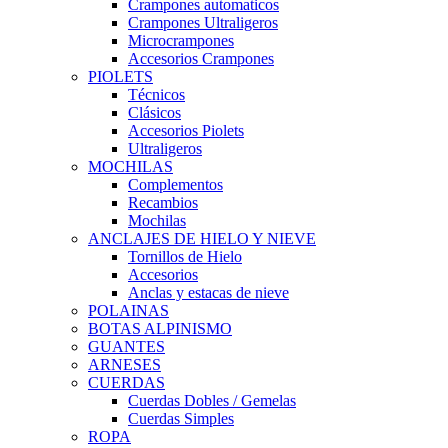
Crampones automaticos
Crampones Ultraligeros
Microcrampones
Accesorios Crampones
PIOLETS
Técnicos
Clásicos
Accesorios Piolets
Ultraligeros
MOCHILAS
Complementos
Recambios
Mochilas
ANCLAJES DE HIELO Y NIEVE
Tornillos de Hielo
Accesorios
Anclas y estacas de nieve
POLAINAS
BOTAS ALPINISMO
GUANTES
ARNESES
CUERDAS
Cuerdas Dobles / Gemelas
Cuerdas Simples
ROPA