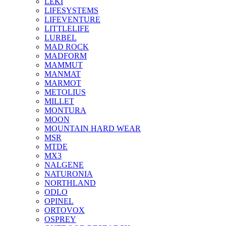
LEKI
LIFESYSTEMS
LIFEVENTURE
LITTLELIFE
LURBEL
MAD ROCK
MADFORM
MAMMUT
MANMAT
MARMOT
METOLIUS
MILLET
MONTURA
MOON
MOUNTAIN HARD WEAR
MSR
MTDE
MX3
NALGENE
NATURONIA
NORTHLAND
ODLO
OPINEL
ORTOVOX
OSPREY