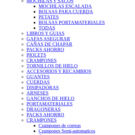
MOCHILAS Y SACOS
MOCHILAS ESCALADA
BOLSAS PARA CUERDA
PETATES
BOLSAS PORTAMATERIALES
TODAS
LIBROS Y GUIAS
GAFAS ASEGURAR
CAÑAS DE CHAPAR
PACKS AHORRO
PIOLETS
CRAMPONES
TORNILLOS DE HIELO
ACCESORIOS Y RECAMBIOS
GUANTES
CUERDAS
DISIPADORAS
ARNESES
GANCHOS DE HIELO
PORTAMATERIALES
DRAGONERAS
PACKS AHORRO
CRAMPONES
Crampones de correas
Crampones Semi-automaticos