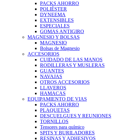
PACKS AHORRO
POLIÉSTER
DYNEEMA
EXTENSIBLES
ESPECIALES
GOMAS ANTIGIRO
MAGNESIO Y BOLSAS
MAGNESIO
Bolsas de Magnesio
ACCESORIOS
CUIDADO DE LAS MANOS
RODILLERAS Y MUSLERAS
GUANTES
NAVAJAS
OTROS ACCESORIOS
LLAVEROS
HAMACAS
EQUIPAMIENTO DE VIAS
PACKS AHORRO
PLAQUETAS
DESCUELGUES Y REUNIONES
TORNILLOS
Tensores para químico
SPITS Y BURILADORES
RESINAS Y ADHESIVOS