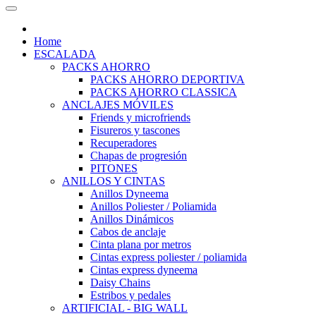
Home
ESCALADA
PACKS AHORRO
PACKS AHORRO DEPORTIVA
PACKS AHORRO CLASSICA
ANCLAJES MÓVILES
Friends y microfriends
Fisureros y tascones
Recuperadores
Chapas de progresión
PITONES
ANILLOS Y CINTAS
Anillos Dyneema
Anillos Poliester / Poliamida
Anillos Dinámicos
Cabos de anclaje
Cinta plana por metros
Cintas express poliester / poliamida
Cintas express dyneema
Daisy Chains
Estribos y pedales
ARTIFICIAL - BIG WALL