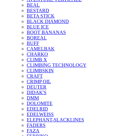
BEAL
BESTARD
BETA STICK
BLACK DIAMOND
BLUE ICE
BOOT BANANAS
BOREAL
BUFF
CAMELBAK
CHARKO
CLIMB X
CLIMBING TECHNOLOGY
CLIMBSKIN
CRAFT
CRIMP OIL
DEUTER
DIDAK'S
DMM
DOLOMITE
EDELRID
EDELWEISS
ELEPHANT-SLACKLINES
FADERS
FAZA