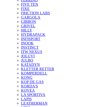
FERRINO
FIVE TEN
FIXE
FRICTION LABS
GARGOLA
GIBBON
GRIVEL
HILLY
HYDRAPACK
INFISPORT
INOOK
INSTINCT
ITW NEXUS
JOLUVI
JULBO
KATADYN
KLETTER RETTER
KOMPERDELL
KONG
KOP DE GAS
KORDA'S
KOVEA
LA SPORTIVA
LAPIS
LEATHERMAN