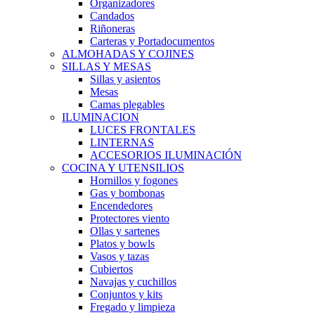
Organizadores
Candados
Riñoneras
Carteras y Portadocumentos
ALMOHADAS Y COJINES
SILLAS Y MESAS
Sillas y asientos
Mesas
Camas plegables
ILUMINACION
LUCES FRONTALES
LINTERNAS
ACCESORIOS ILUMINACIÓN
COCINA Y UTENSILIOS
Hornillos y fogones
Gas y bombonas
Encendedores
Protectores viento
Ollas y sartenes
Platos y bowls
Vasos y tazas
Cubiertos
Navajas y cuchillos
Conjuntos y kits
Fregado y limpieza