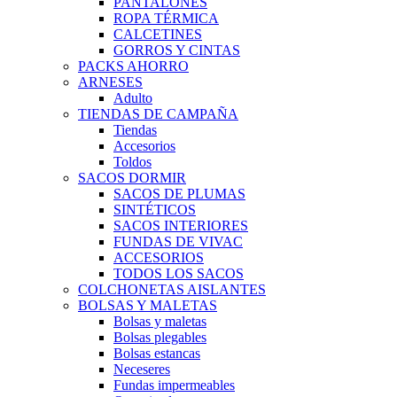
PANTALONES
ROPA TÉRMICA
CALCETINES
GORROS Y CINTAS
PACKS AHORRO
ARNESES
Adulto
TIENDAS DE CAMPAÑA
Tiendas
Accesorios
Toldos
SACOS DORMIR
SACOS DE PLUMAS
SINTÉTICOS
SACOS INTERIORES
FUNDAS DE VIVAC
ACCESORIOS
TODOS LOS SACOS
COLCHONETAS AISLANTES
BOLSAS Y MALETAS
Bolsas y maletas
Bolsas plegables
Bolsas estancas
Neceseres
Fundas impermeables