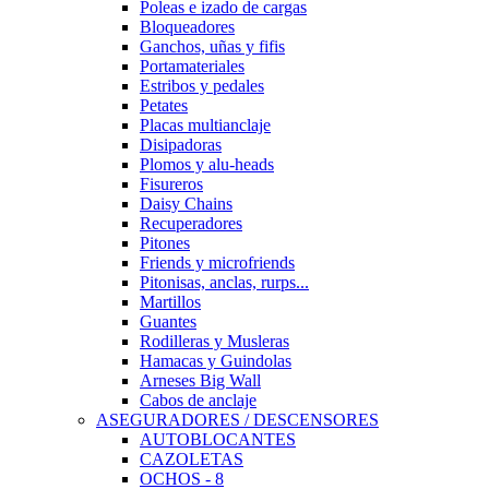
Poleas e izado de cargas
Bloqueadores
Ganchos, uñas y fifis
Portamateriales
Estribos y pedales
Petates
Placas multianclaje
Disipadoras
Plomos y alu-heads
Fisureros
Daisy Chains
Recuperadores
Pitones
Friends y microfriends
Pitonisas, anclas, rurps...
Martillos
Guantes
Rodilleras y Musleras
Hamacas y Guindolas
Arneses Big Wall
Cabos de anclaje
ASEGURADORES / DESCENSORES
AUTOBLOCANTES
CAZOLETAS
OCHOS - 8