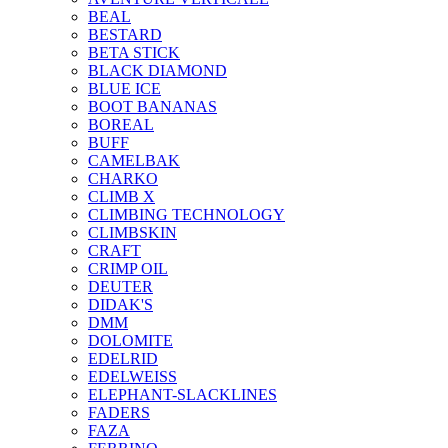
BEAL
BESTARD
BETA STICK
BLACK DIAMOND
BLUE ICE
BOOT BANANAS
BOREAL
BUFF
CAMELBAK
CHARKO
CLIMB X
CLIMBING TECHNOLOGY
CLIMBSKIN
CRAFT
CRIMP OIL
DEUTER
DIDAK'S
DMM
DOLOMITE
EDELRID
EDELWEISS
ELEPHANT-SLACKLINES
FADERS
FAZA