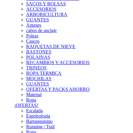
SACOS Y BOLSAS
ACCESORIOS
ARBORICULTURA
GUANTES
Arneses
cabos de anclaje
Poleas
Cascos
RAQUETAS DE NIEVE
BASTONES
POLAINAS
RECAMBIOS Y ACCESORIOS
TRINEOS
ROPA TERMICA
MOCHILAS
GUANTES
OFERTAS Y PACKS AHORRO
Material
Ropa
¡OFERTAS!
Escalada
Espeleología
Barranquismo
Running / Trail
Ropa