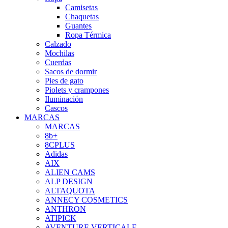
Camisetas
Chaquetas
Guantes
Ropa Térmica
Calzado
Mochilas
Cuerdas
Sacos de dormir
Pies de gato
Piolets y crampones
Iluminación
Cascos
MARCAS
MARCAS
8b+
8CPLUS
Adidas
AIX
ALIEN CAMS
ALP DESIGN
ALTAQUOTA
ANNECY COSMETICS
ANTHRON
ATIPICK
AVENTURE VERTICALE