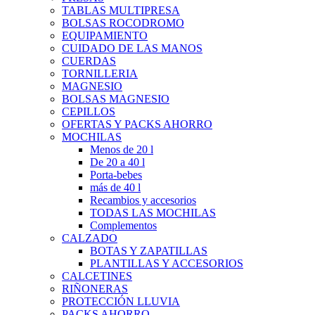
TABLAS MULTIPRESA
BOLSAS ROCODROMO
EQUIPAMIENTO
CUIDADO DE LAS MANOS
CUERDAS
TORNILLERIA
MAGNESIO
BOLSAS MAGNESIO
CEPILLOS
OFERTAS Y PACKS AHORRO
MOCHILAS
Menos de 20 l
De 20 a 40 l
Porta-bebes
más de 40 l
Recambios y accesorios
TODAS LAS MOCHILAS
Complementos
CALZADO
BOTAS Y ZAPATILLAS
PLANTILLAS Y ACCESORIOS
CALCETINES
RIÑONERAS
PROTECCIÓN LLUVIA
PACKS AHORRO