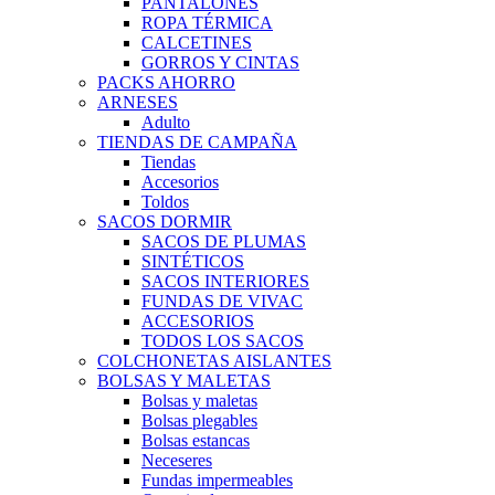
PANTALONES
ROPA TÉRMICA
CALCETINES
GORROS Y CINTAS
PACKS AHORRO
ARNESES
Adulto
TIENDAS DE CAMPAÑA
Tiendas
Accesorios
Toldos
SACOS DORMIR
SACOS DE PLUMAS
SINTÉTICOS
SACOS INTERIORES
FUNDAS DE VIVAC
ACCESORIOS
TODOS LOS SACOS
COLCHONETAS AISLANTES
BOLSAS Y MALETAS
Bolsas y maletas
Bolsas plegables
Bolsas estancas
Neceseres
Fundas impermeables