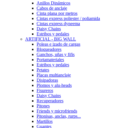
Anillos Dinámicos
Cabos de anclaje
Cinta plana por metros
Cintas express poliester / poliamida
Cintas express dyneema
Daisy Chains
Estribos y pedales
ARTIFICIAL - BIG WALL
Poleas e izado de cargas
Bloqueadores
Ganchos, uñas y fifis
Portamateriales
Estribos y pedales
Petates
Placas multianclaje
Disipadoras
Plomos y alu-heads
Fisureros
Daisy Chains
Recuperadores
Pitones
Friends y microfriends
Pitonisas, anclas, rurps...
Martillos
Guantes