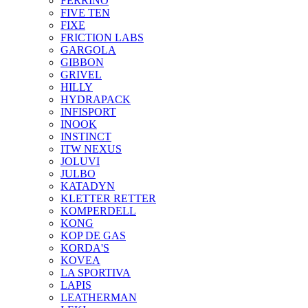
FERRINO
FIVE TEN
FIXE
FRICTION LABS
GARGOLA
GIBBON
GRIVEL
HILLY
HYDRAPACK
INFISPORT
INOOK
INSTINCT
ITW NEXUS
JOLUVI
JULBO
KATADYN
KLETTER RETTER
KOMPERDELL
KONG
KOP DE GAS
KORDA'S
KOVEA
LA SPORTIVA
LAPIS
LEATHERMAN