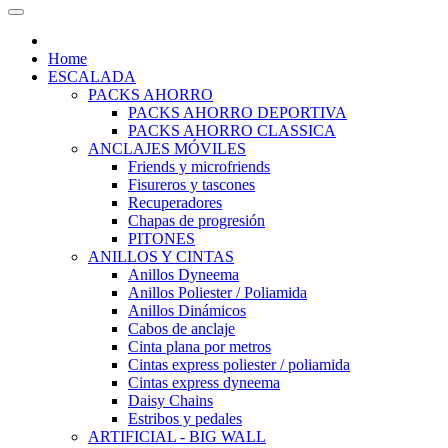
Home
ESCALADA
PACKS AHORRO
PACKS AHORRO DEPORTIVA
PACKS AHORRO CLASSICA
ANCLAJES MÓVILES
Friends y microfriends
Fisureros y tascones
Recuperadores
Chapas de progresión
PITONES
ANILLOS Y CINTAS
Anillos Dyneema
Anillos Poliester / Poliamida
Anillos Dinámicos
Cabos de anclaje
Cinta plana por metros
Cintas express poliester / poliamida
Cintas express dyneema
Daisy Chains
Estribos y pedales
ARTIFICIAL - BIG WALL