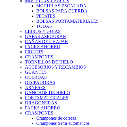
MOCHILAS Y SACOS
MOCHILAS ESCALADA
BOLSAS PARA CUERDA
PETATES
BOLSAS PORTAMATERIALES
TODAS
LIBROS Y GUIAS
GAFAS ASEGURAR
CAÑAS DE CHAPAR
PACKS AHORRO
PIOLETS
CRAMPONES
TORNILLOS DE HIELO
ACCESORIOS Y RECAMBIOS
GUANTES
CUERDAS
DISIPADORAS
ARNESES
GANCHOS DE HIELO
PORTAMATERIALES
DRAGONERAS
PACKS AHORRO
CRAMPONES
Crampones de correas
Crampones Semi-automaticos