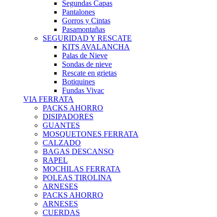
Segundas Capas
Pantalones
Gorros y Cintas
Pasamontañas
SEGURIDAD Y RESCATE
KITS AVALANCHA
Palas de Nieve
Sondas de nieve
Rescate en grietas
Botiquines
Fundas Vivac
VIA FERRATA
PACKS AHORRO
DISIPADORES
GUANTES
MOSQUETONES FERRATA
CALZADO
BAGAS DESCANSO
RAPEL
MOCHILAS FERRATA
POLEAS TIROLINA
ARNESES
PACKS AHORRO
ARNESES
CUERDAS