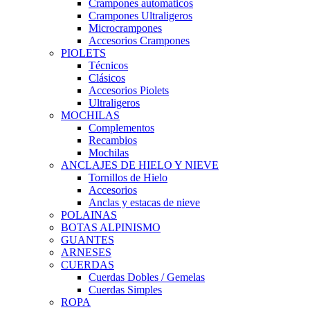
Crampones automaticos
Crampones Ultraligeros
Microcrampones
Accesorios Crampones
PIOLETS
Técnicos
Clásicos
Accesorios Piolets
Ultraligeros
MOCHILAS
Complementos
Recambios
Mochilas
ANCLAJES DE HIELO Y NIEVE
Tornillos de Hielo
Accesorios
Anclas y estacas de nieve
POLAINAS
BOTAS ALPINISMO
GUANTES
ARNESES
CUERDAS
Cuerdas Dobles / Gemelas
Cuerdas Simples
ROPA