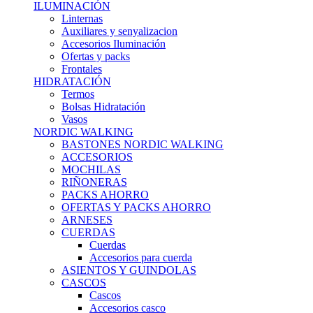
ILUMINACIÓN
Linternas
Auxiliares y senyalizacion
Accesorios Iluminación
Ofertas y packs
Frontales
HIDRATACIÓN
Termos
Bolsas Hidratación
Vasos
NORDIC WALKING
BASTONES NORDIC WALKING
ACCESORIOS
MOCHILAS
RIÑONERAS
PACKS AHORRO
OFERTAS Y PACKS AHORRO
ARNESES
CUERDAS
Cuerdas
Accesorios para cuerda
ASIENTOS Y GUINDOLAS
CASCOS
Cascos
Accesorios casco