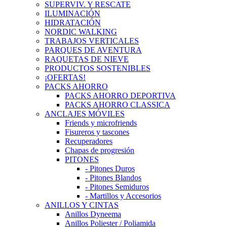
SUPERVIV. Y RESCATE
ILUMINACIÓN
HIDRATACIÓN
NORDIC WALKING
TRABAJOS VERTICALES
PARQUES DE AVENTURA
RAQUETAS DE NIEVE
PRODUCTOS SOSTENIBLES
¡OFERTAS!
PACKS AHORRO
PACKS AHORRO DEPORTIVA
PACKS AHORRO CLASSICA
ANCLAJES MÓVILES
Friends y microfriends
Fisureros y tascones
Recuperadores
Chapas de progresión
PITONES
- Pitones Duros
- Pitones Blandos
- Pitones Semiduros
- Martillos y Accesorios
ANILLOS Y CINTAS
Anillos Dyneema
Anillos Poliester / Poliamida