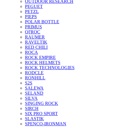
OUTDOOR RESEARCH
PEGUET
PETZL
PIEPS
POLAR BOTTLE
PRIMUS
QI'ROC
RAUMER
RAVELTIK
RED CHILI
ROCA
ROCK EMPIRE
ROCK HELMETS
ROCK TECHNOLOGIES
RODCLE
RONHILL
S2S
SALEWA
SELAND
SILVA
SINGING ROCK
SIRCH
SIX PRO SPORT
SLASTIK
SPENCO-IRONMAN