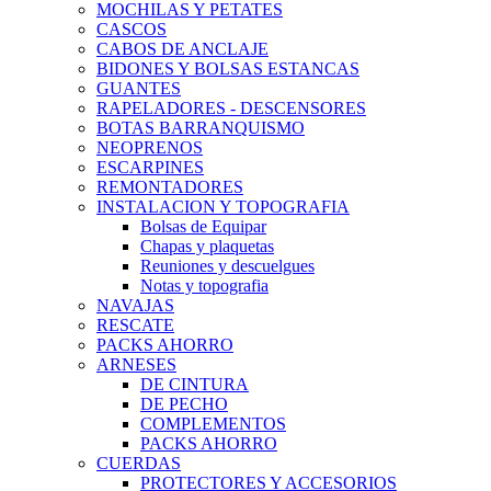
MOCHILAS Y PETATES
CASCOS
CABOS DE ANCLAJE
BIDONES Y BOLSAS ESTANCAS
GUANTES
RAPELADORES - DESCENSORES
BOTAS BARRANQUISMO
NEOPRENOS
ESCARPINES
REMONTADORES
INSTALACION Y TOPOGRAFIA
Bolsas de Equipar
Chapas y plaquetas
Reuniones y descuelgues
Notas y topografia
NAVAJAS
RESCATE
PACKS AHORRO
ARNESES
DE CINTURA
DE PECHO
COMPLEMENTOS
PACKS AHORRO
CUERDAS
PROTECTORES Y ACCESORIOS