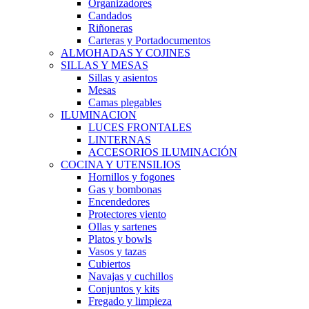
Organizadores
Candados
Riñoneras
Carteras y Portadocumentos
ALMOHADAS Y COJINES
SILLAS Y MESAS
Sillas y asientos
Mesas
Camas plegables
ILUMINACION
LUCES FRONTALES
LINTERNAS
ACCESORIOS ILUMINACIÓN
COCINA Y UTENSILIOS
Hornillos y fogones
Gas y bombonas
Encendedores
Protectores viento
Ollas y sartenes
Platos y bowls
Vasos y tazas
Cubiertos
Navajas y cuchillos
Conjuntos y kits
Fregado y limpieza