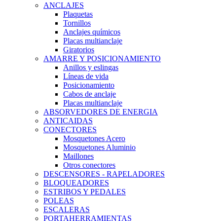
ANCLAJES
Plaquetas
Tornillos
Anclajes químicos
Placas multianclaje
Giratorios
AMARRE Y POSICIONAMIENTO
Anillos y eslingas
Líneas de vida
Posicionamiento
Cabos de anclaje
Placas multianclaje
ABSORVEDORES DE ENERGIA
ANTICAIDAS
CONECTORES
Mosquetones Acero
Mosquetones Aluminio
Maillones
Otros conectores
DESCENSORES - RAPELADORES
BLOQUEADORES
ESTRIBOS Y PEDALES
POLEAS
ESCALERAS
PORTAHERRAMIENTAS