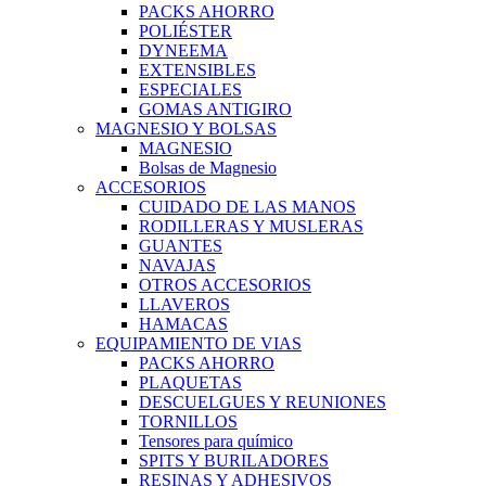
PACKS AHORRO
POLIÉSTER
DYNEEMA
EXTENSIBLES
ESPECIALES
GOMAS ANTIGIRO
MAGNESIO Y BOLSAS
MAGNESIO
Bolsas de Magnesio
ACCESORIOS
CUIDADO DE LAS MANOS
RODILLERAS Y MUSLERAS
GUANTES
NAVAJAS
OTROS ACCESORIOS
LLAVEROS
HAMACAS
EQUIPAMIENTO DE VIAS
PACKS AHORRO
PLAQUETAS
DESCUELGUES Y REUNIONES
TORNILLOS
Tensores para químico
SPITS Y BURILADORES
RESINAS Y ADHESIVOS