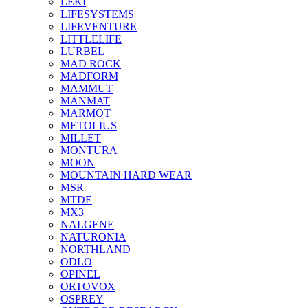
LEKI
LIFESYSTEMS
LIFEVENTURE
LITTLELIFE
LURBEL
MAD ROCK
MADFORM
MAMMUT
MANMAT
MARMOT
METOLIUS
MILLET
MONTURA
MOON
MOUNTAIN HARD WEAR
MSR
MTDE
MX3
NALGENE
NATURONIA
NORTHLAND
ODLO
OPINEL
ORTOVOX
OSPREY