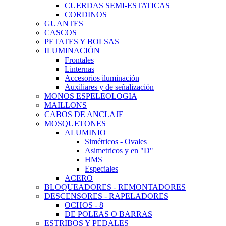
CUERDAS SEMI-ESTATICAS
CORDINOS
GUANTES
CASCOS
PETATES Y BOLSAS
ILUMINACIÓN
Frontales
Linternas
Accesorios iluminación
Auxiliares y de señalización
MONOS ESPELEOLOGIA
MAILLONS
CABOS DE ANCLAJE
MOSQUETONES
ALUMINIO
Simétricos - Ovales
Asimetricos y en "D"
HMS
Especiales
ACERO
BLOQUEADORES - REMONTADORES
DESCENSORES - RAPELADORES
OCHOS - 8
DE POLEAS O BARRAS
ESTRIBOS Y PEDALES