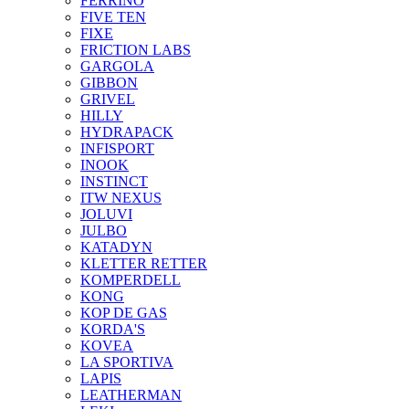
FERRINO
FIVE TEN
FIXE
FRICTION LABS
GARGOLA
GIBBON
GRIVEL
HILLY
HYDRAPACK
INFISPORT
INOOK
INSTINCT
ITW NEXUS
JOLUVI
JULBO
KATADYN
KLETTER RETTER
KOMPERDELL
KONG
KOP DE GAS
KORDA'S
KOVEA
LA SPORTIVA
LAPIS
LEATHERMAN