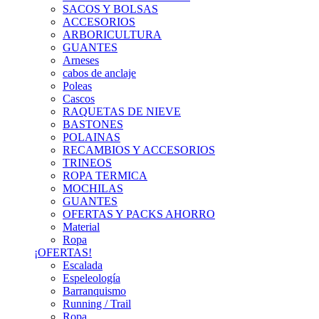
SACOS Y BOLSAS
ACCESORIOS
ARBORICULTURA
GUANTES
Arneses
cabos de anclaje
Poleas
Cascos
RAQUETAS DE NIEVE
BASTONES
POLAINAS
RECAMBIOS Y ACCESORIOS
TRINEOS
ROPA TERMICA
MOCHILAS
GUANTES
OFERTAS Y PACKS AHORRO
Material
Ropa
¡OFERTAS!
Escalada
Espeleología
Barranquismo
Running / Trail
Ropa