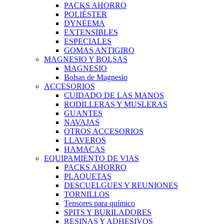
PACKS AHORRO
POLIÉSTER
DYNEEMA
EXTENSIBLES
ESPECIALES
GOMAS ANTIGIRO
MAGNESIO Y BOLSAS
MAGNESIO
Bolsas de Magnesio
ACCESORIOS
CUIDADO DE LAS MANOS
RODILLERAS Y MUSLERAS
GUANTES
NAVAJAS
OTROS ACCESORIOS
LLAVEROS
HAMACAS
EQUIPAMIENTO DE VIAS
PACKS AHORRO
PLAQUETAS
DESCUELGUES Y REUNIONES
TORNILLOS
Tensores para químico
SPITS Y BURILADORES
RESINAS Y ADHESIVOS