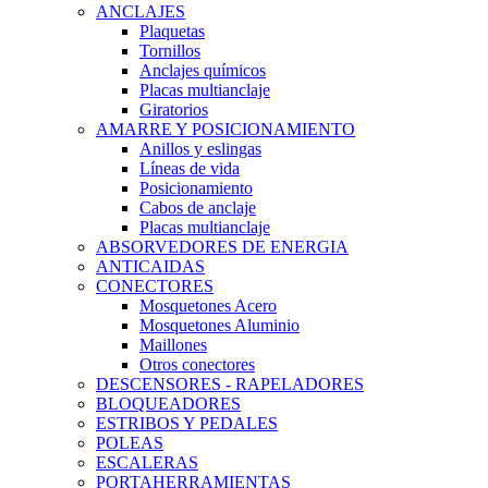
ANCLAJES
Plaquetas
Tornillos
Anclajes químicos
Placas multianclaje
Giratorios
AMARRE Y POSICIONAMIENTO
Anillos y eslingas
Líneas de vida
Posicionamiento
Cabos de anclaje
Placas multianclaje
ABSORVEDORES DE ENERGIA
ANTICAIDAS
CONECTORES
Mosquetones Acero
Mosquetones Aluminio
Maillones
Otros conectores
DESCENSORES - RAPELADORES
BLOQUEADORES
ESTRIBOS Y PEDALES
POLEAS
ESCALERAS
PORTAHERRAMIENTAS