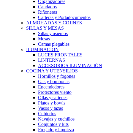
Organizadores
Candados
Riñoneras
Carteras y Portadocumentos
ALMOHADAS Y COJINES
SILLAS Y MESAS
Sillas y asientos
Mesas
Camas plegables
ILUMINACION
LUCES FRONTALES
LINTERNAS
ACCESORIOS ILUMINACIÓN
COCINA Y UTENSILIOS
Hornillos y fogones
Gas y bombonas
Encendedores
Protectores viento
Ollas y sartenes
Platos y bowls
Vasos y tazas
Cubiertos
Navajas y cuchillos
Conjuntos y kits
Fregado y limpieza