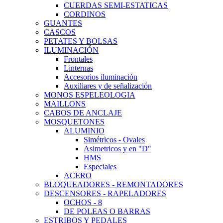
CUERDAS SEMI-ESTATICAS
CORDINOS
GUANTES
CASCOS
PETATES Y BOLSAS
ILUMINACIÓN
Frontales
Linternas
Accesorios iluminación
Auxiliares y de señalización
MONOS ESPELEOLOGIA
MAILLONS
CABOS DE ANCLAJE
MOSQUETONES
ALUMINIO
Simétricos - Ovales
Asimetricos y en "D"
HMS
Especiales
ACERO
BLOQUEADORES - REMONTADORES
DESCENSORES - RAPELADORES
OCHOS - 8
DE POLEAS O BARRAS
ESTRIBOS Y PEDALES