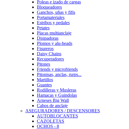
Poleas e izado de cargas
Bloqueadores
Ganchos, uñas y fifis
Portamateriales
Estribos y pedales
Petates
Placas multianclaje
Disipadoras
Plomos y alu-heads
Fisureros
Daisy Chains
Recuperadores
Pitones
Friends y microfriends
Pitonisas, anclas, rurps...
Martillos
Guantes
Rodilleras y Musleras
Hamacas y Guindolas
Arneses Big Wall
Cabos de anclaje
ASEGURADORES / DESCENSORES
AUTOBLOCANTES
CAZOLETAS
OCHOS - 8