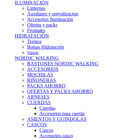
ILUMINACIÓN
Linternas
Auxiliares y senyalizacion
Accesorios Iluminación
Ofertas y packs
Frontales
HIDRATACIÓN
Termos
Bolsas Hidratación
Vasos
NORDIC WALKING
BASTONES NORDIC WALKING
ACCESORIOS
MOCHILAS
RIÑONERAS
PACKS AHORRO
OFERTAS Y PACKS AHORRO
ARNESES
CUERDAS
Cuerdas
Accesorios para cuerda
ASIENTOS Y GUINDOLAS
CASCOS
Cascos
Accesorios casco