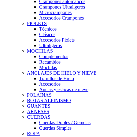
Crampones automaticos
Crampones Ultraligeros
Microcrampones
Accesorios Crampones
PIOLETS
Técnicos
Clásicos
Accesorios Piolets
Ultraligeros
MOCHILAS
Complementos
Recambios
Mochilas
ANCLAJES DE HIELO Y NIEVE
Tornillos de Hielo
Accesorios
Anclas y estacas de nieve
POLAINAS
BOTAS ALPINISMO
GUANTES
ARNESES
CUERDAS
Cuerdas Dobles / Gemelas
Cuerdas Simples
ROPA