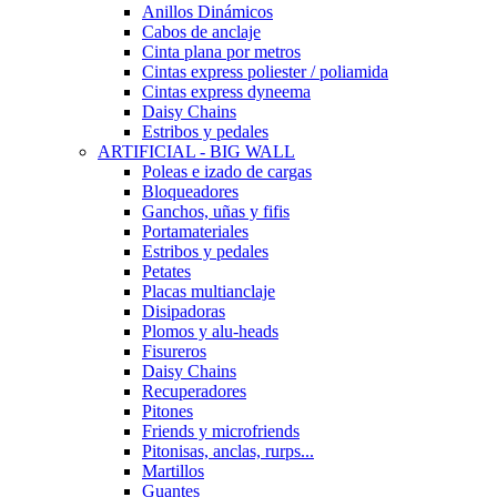
Anillos Dinámicos
Cabos de anclaje
Cinta plana por metros
Cintas express poliester / poliamida
Cintas express dyneema
Daisy Chains
Estribos y pedales
ARTIFICIAL - BIG WALL
Poleas e izado de cargas
Bloqueadores
Ganchos, uñas y fifis
Portamateriales
Estribos y pedales
Petates
Placas multianclaje
Disipadoras
Plomos y alu-heads
Fisureros
Daisy Chains
Recuperadores
Pitones
Friends y microfriends
Pitonisas, anclas, rurps...
Martillos
Guantes