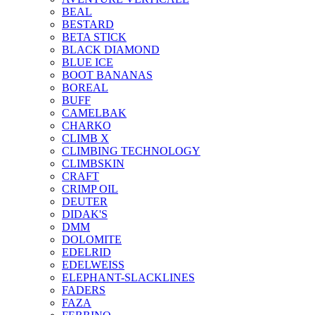
BEAL
BESTARD
BETA STICK
BLACK DIAMOND
BLUE ICE
BOOT BANANAS
BOREAL
BUFF
CAMELBAK
CHARKO
CLIMB X
CLIMBING TECHNOLOGY
CLIMBSKIN
CRAFT
CRIMP OIL
DEUTER
DIDAK'S
DMM
DOLOMITE
EDELRID
EDELWEISS
ELEPHANT-SLACKLINES
FADERS
FAZA