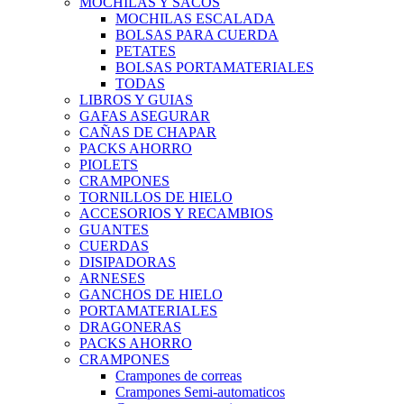
MOCHILAS Y SACOS
MOCHILAS ESCALADA
BOLSAS PARA CUERDA
PETATES
BOLSAS PORTAMATERIALES
TODAS
LIBROS Y GUIAS
GAFAS ASEGURAR
CAÑAS DE CHAPAR
PACKS AHORRO
PIOLETS
CRAMPONES
TORNILLOS DE HIELO
ACCESORIOS Y RECAMBIOS
GUANTES
CUERDAS
DISIPADORAS
ARNESES
GANCHOS DE HIELO
PORTAMATERIALES
DRAGONERAS
PACKS AHORRO
CRAMPONES
Crampones de correas
Crampones Semi-automaticos