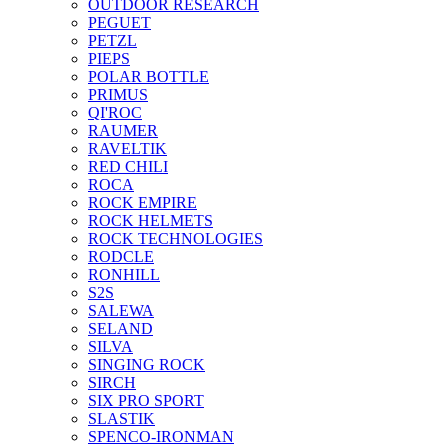
OUTDOOR RESEARCH
PEGUET
PETZL
PIEPS
POLAR BOTTLE
PRIMUS
QI'ROC
RAUMER
RAVELTIK
RED CHILI
ROCA
ROCK EMPIRE
ROCK HELMETS
ROCK TECHNOLOGIES
RODCLE
RONHILL
S2S
SALEWA
SELAND
SILVA
SINGING ROCK
SIRCH
SIX PRO SPORT
SLASTIK
SPENCO-IRONMAN