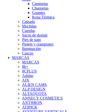
Camisetas
Chaquetas
Guantes
Ropa Térmica
Calzado
Mochilas
Cuerdas
Sacos de dormir
Pies de gato
Piolets y crampones
Iluminación
Cascos
MARCAS
MARCAS
8b+
8CPLUS
Adidas
AIX
ALIEN CAMS
ALP DESIGN
ALTAQUOTA
ANNECY COSMETICS
ANTHRON
ATIPICK
AVENTURE VERTICALE