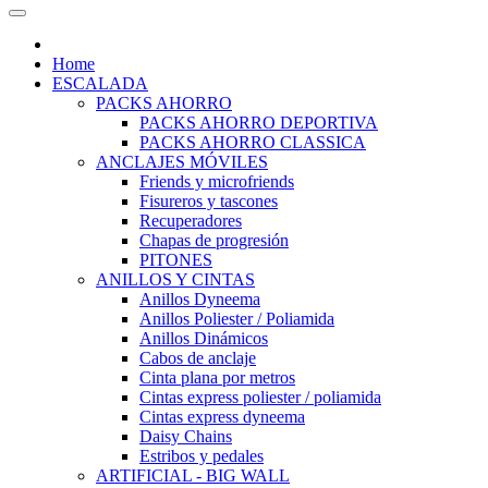
Home
ESCALADA
PACKS AHORRO
PACKS AHORRO DEPORTIVA
PACKS AHORRO CLASSICA
ANCLAJES MÓVILES
Friends y microfriends
Fisureros y tascones
Recuperadores
Chapas de progresión
PITONES
ANILLOS Y CINTAS
Anillos Dyneema
Anillos Poliester / Poliamida
Anillos Dinámicos
Cabos de anclaje
Cinta plana por metros
Cintas express poliester / poliamida
Cintas express dyneema
Daisy Chains
Estribos y pedales
ARTIFICIAL - BIG WALL