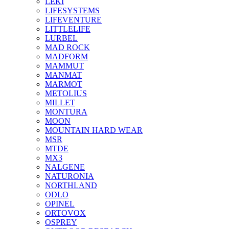
LEKI
LIFESYSTEMS
LIFEVENTURE
LITTLELIFE
LURBEL
MAD ROCK
MADFORM
MAMMUT
MANMAT
MARMOT
METOLIUS
MILLET
MONTURA
MOON
MOUNTAIN HARD WEAR
MSR
MTDE
MX3
NALGENE
NATURONIA
NORTHLAND
ODLO
OPINEL
ORTOVOX
OSPREY