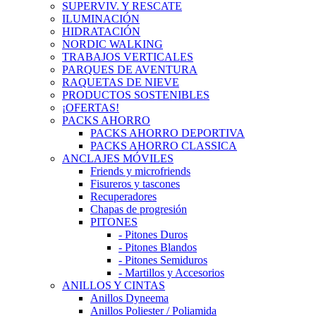
SUPERVIV. Y RESCATE
ILUMINACIÓN
HIDRATACIÓN
NORDIC WALKING
TRABAJOS VERTICALES
PARQUES DE AVENTURA
RAQUETAS DE NIEVE
PRODUCTOS SOSTENIBLES
¡OFERTAS!
PACKS AHORRO
PACKS AHORRO DEPORTIVA
PACKS AHORRO CLASSICA
ANCLAJES MÓVILES
Friends y microfriends
Fisureros y tascones
Recuperadores
Chapas de progresión
PITONES
- Pitones Duros
- Pitones Blandos
- Pitones Semiduros
- Martillos y Accesorios
ANILLOS Y CINTAS
Anillos Dyneema
Anillos Poliester / Poliamida