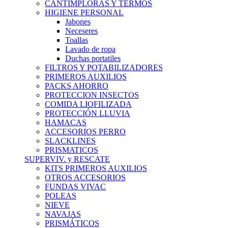
CANTIMPLORAS Y TERMOS
HIGIENE PERSONAL
Jabones
Neceseres
Toallas
Lavado de ropa
Duchas portatiles
FILTROS Y POTABILIZADORES
PRIMEROS AUXILIOS
PACKS AHORRO
PROTECCION INSECTOS
COMIDA LIOFILIZADA
PROTECCIÓN LLUVIA
HAMACAS
ACCESORIOS PERRO
SLACKLINES
PRISMATICOS
SUPERVIV. y RESCATE
KITS PRIMEROS AUXILIOS
OTROS ACCESORIOS
FUNDAS VIVAC
POLEAS
NIEVE
NAVAJAS
PRISMÁTICOS