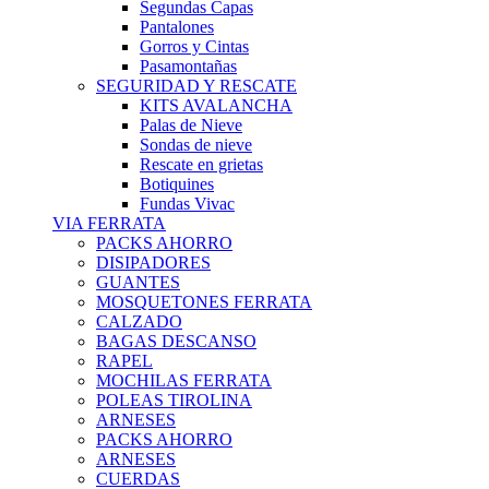
Segundas Capas
Pantalones
Gorros y Cintas
Pasamontañas
SEGURIDAD Y RESCATE
KITS AVALANCHA
Palas de Nieve
Sondas de nieve
Rescate en grietas
Botiquines
Fundas Vivac
VIA FERRATA
PACKS AHORRO
DISIPADORES
GUANTES
MOSQUETONES FERRATA
CALZADO
BAGAS DESCANSO
RAPEL
MOCHILAS FERRATA
POLEAS TIROLINA
ARNESES
PACKS AHORRO
ARNESES
CUERDAS