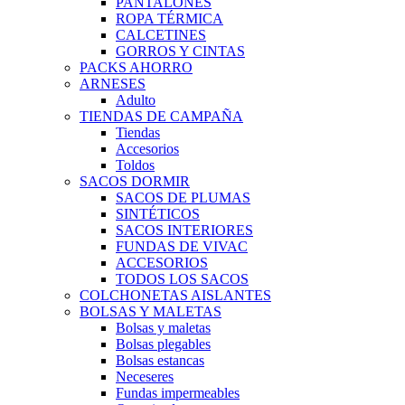
PANTALONES
ROPA TÉRMICA
CALCETINES
GORROS Y CINTAS
PACKS AHORRO
ARNESES
Adulto
TIENDAS DE CAMPAÑA
Tiendas
Accesorios
Toldos
SACOS DORMIR
SACOS DE PLUMAS
SINTÉTICOS
SACOS INTERIORES
FUNDAS DE VIVAC
ACCESORIOS
TODOS LOS SACOS
COLCHONETAS AISLANTES
BOLSAS Y MALETAS
Bolsas y maletas
Bolsas plegables
Bolsas estancas
Neceseres
Fundas impermeables