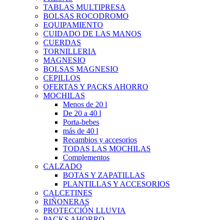
TABLAS MULTIPRESA
BOLSAS ROCODROMO
EQUIPAMIENTO
CUIDADO DE LAS MANOS
CUERDAS
TORNILLERIA
MAGNESIO
BOLSAS MAGNESIO
CEPILLOS
OFERTAS Y PACKS AHORRO
MOCHILAS
Menos de 20 l
De 20 a 40 l
Porta-bebes
más de 40 l
Recambios y accesorios
TODAS LAS MOCHILAS
Complementos
CALZADO
BOTAS Y ZAPATILLAS
PLANTILLAS Y ACCESORIOS
CALCETINES
RIÑONERAS
PROTECCIÓN LLUVIA
PACKS AHORRO