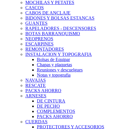
MOCHILAS Y PETATES
CASCOS
CABOS DE ANCLAJE
BIDONES Y BOLSAS ESTANCAS
GUANTES
RAPELADORES - DESCENSORES
BOTAS BARRANQUISMO
NEOPRENOS
ESCARPINES
REMONTADORES
INSTALACION Y TOPOGRAFIA
Bolsas de Equipar
Chapas y plaquetas
Reuniones y descuelgues
Notas y topografia
NAVAJAS
RESCATE
PACKS AHORRO
ARNESES
DE CINTURA
DE PECHO
COMPLEMENTOS
PACKS AHORRO
CUERDAS
PROTECTORES Y ACCESORIOS