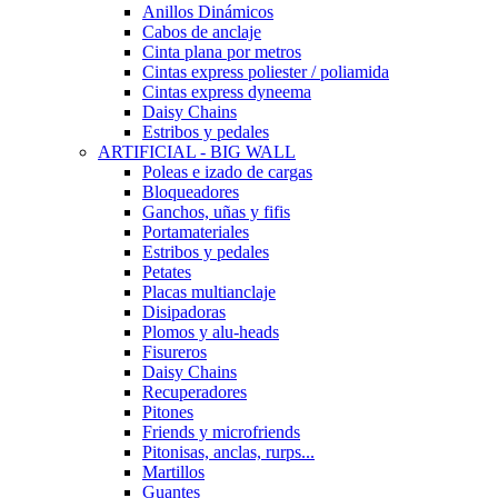
Anillos Dinámicos
Cabos de anclaje
Cinta plana por metros
Cintas express poliester / poliamida
Cintas express dyneema
Daisy Chains
Estribos y pedales
ARTIFICIAL - BIG WALL
Poleas e izado de cargas
Bloqueadores
Ganchos, uñas y fifis
Portamateriales
Estribos y pedales
Petates
Placas multianclaje
Disipadoras
Plomos y alu-heads
Fisureros
Daisy Chains
Recuperadores
Pitones
Friends y microfriends
Pitonisas, anclas, rurps...
Martillos
Guantes