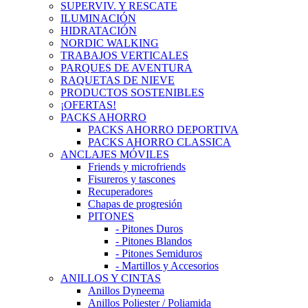
SUPERVIV. Y RESCATE
ILUMINACIÓN
HIDRATACIÓN
NORDIC WALKING
TRABAJOS VERTICALES
PARQUES DE AVENTURA
RAQUETAS DE NIEVE
PRODUCTOS SOSTENIBLES
¡OFERTAS!
PACKS AHORRO
PACKS AHORRO DEPORTIVA
PACKS AHORRO CLASSICA
ANCLAJES MÓVILES
Friends y microfriends
Fisureros y tascones
Recuperadores
Chapas de progresión
PITONES
- Pitones Duros
- Pitones Blandos
- Pitones Semiduros
- Martillos y Accesorios
ANILLOS Y CINTAS
Anillos Dyneema
Anillos Poliester / Poliamida