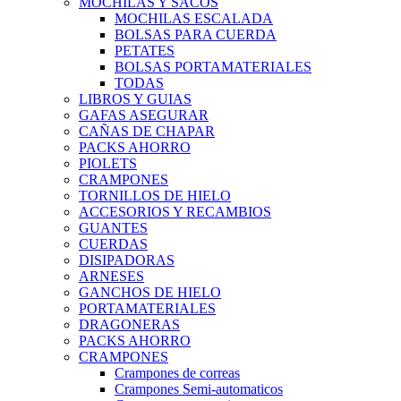
MOCHILAS Y SACOS
MOCHILAS ESCALADA
BOLSAS PARA CUERDA
PETATES
BOLSAS PORTAMATERIALES
TODAS
LIBROS Y GUIAS
GAFAS ASEGURAR
CAÑAS DE CHAPAR
PACKS AHORRO
PIOLETS
CRAMPONES
TORNILLOS DE HIELO
ACCESORIOS Y RECAMBIOS
GUANTES
CUERDAS
DISIPADORAS
ARNESES
GANCHOS DE HIELO
PORTAMATERIALES
DRAGONERAS
PACKS AHORRO
CRAMPONES
Crampones de correas
Crampones Semi-automaticos