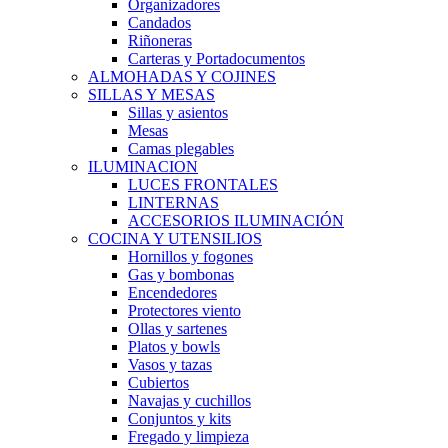
Organizadores
Candados
Riñoneras
Carteras y Portadocumentos
ALMOHADAS Y COJINES
SILLAS Y MESAS
Sillas y asientos
Mesas
Camas plegables
ILUMINACION
LUCES FRONTALES
LINTERNAS
ACCESORIOS ILUMINACIÓN
COCINA Y UTENSILIOS
Hornillos y fogones
Gas y bombonas
Encendedores
Protectores viento
Ollas y sartenes
Platos y bowls
Vasos y tazas
Cubiertos
Navajas y cuchillos
Conjuntos y kits
Fregado y limpieza