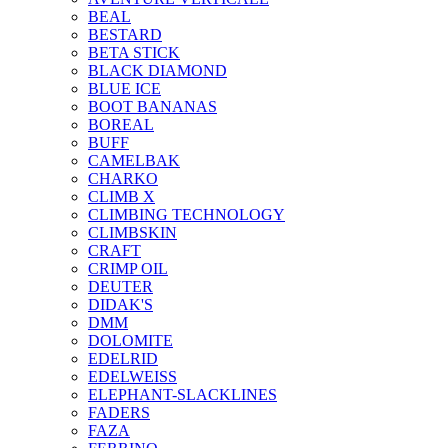
BEAL
BESTARD
BETA STICK
BLACK DIAMOND
BLUE ICE
BOOT BANANAS
BOREAL
BUFF
CAMELBAK
CHARKO
CLIMB X
CLIMBING TECHNOLOGY
CLIMBSKIN
CRAFT
CRIMP OIL
DEUTER
DIDAK'S
DMM
DOLOMITE
EDELRID
EDELWEISS
ELEPHANT-SLACKLINES
FADERS
FAZA