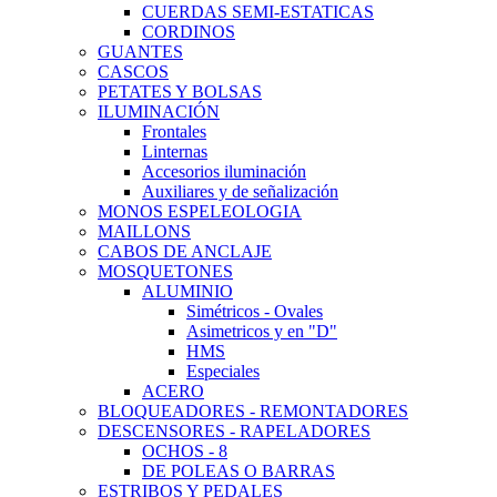
CUERDAS SEMI-ESTATICAS
CORDINOS
GUANTES
CASCOS
PETATES Y BOLSAS
ILUMINACIÓN
Frontales
Linternas
Accesorios iluminación
Auxiliares y de señalización
MONOS ESPELEOLOGIA
MAILLONS
CABOS DE ANCLAJE
MOSQUETONES
ALUMINIO
Simétricos - Ovales
Asimetricos y en "D"
HMS
Especiales
ACERO
BLOQUEADORES - REMONTADORES
DESCENSORES - RAPELADORES
OCHOS - 8
DE POLEAS O BARRAS
ESTRIBOS Y PEDALES