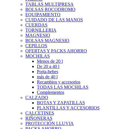
TABLAS MULTIPRESA
BOLSAS ROCODROMO
EQUIPAMIENTO
CUIDADO DE LAS MANOS
CUERDAS
TORNILLERIA
MAGNESIO
BOLSAS MAGNESIO
CEPILLOS
OFERTAS Y PACKS AHORRO
MOCHILAS
Menos de 20 l
De 20 a 40 l
Porta-bebes
más de 40 l
Recambios y accesorios
TODAS LAS MOCHILAS
Complementos
CALZADO
BOTAS Y ZAPATILLAS
PLANTILLAS Y ACCESORIOS
CALCETINES
RIÑONERAS
PROTECCIÓN LLUVIA
PACKS AHORRO