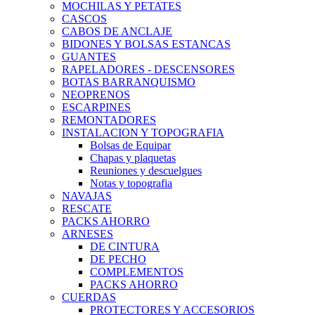
MOCHILAS Y PETATES
CASCOS
CABOS DE ANCLAJE
BIDONES Y BOLSAS ESTANCAS
GUANTES
RAPELADORES - DESCENSORES
BOTAS BARRANQUISMO
NEOPRENOS
ESCARPINES
REMONTADORES
INSTALACION Y TOPOGRAFIA
Bolsas de Equipar
Chapas y plaquetas
Reuniones y descuelgues
Notas y topografia
NAVAJAS
RESCATE
PACKS AHORRO
ARNESES
DE CINTURA
DE PECHO
COMPLEMENTOS
PACKS AHORRO
CUERDAS
PROTECTORES Y ACCESORIOS