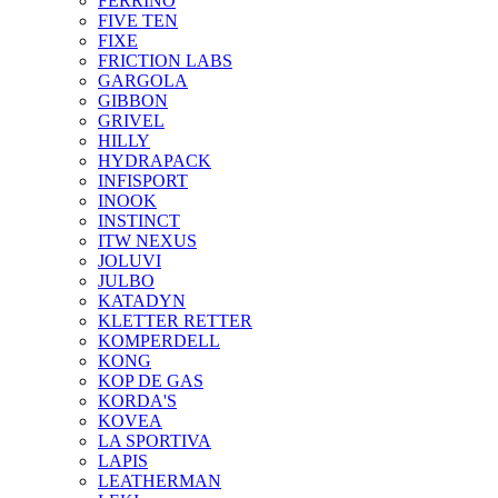
FERRINO
FIVE TEN
FIXE
FRICTION LABS
GARGOLA
GIBBON
GRIVEL
HILLY
HYDRAPACK
INFISPORT
INOOK
INSTINCT
ITW NEXUS
JOLUVI
JULBO
KATADYN
KLETTER RETTER
KOMPERDELL
KONG
KOP DE GAS
KORDA'S
KOVEA
LA SPORTIVA
LAPIS
LEATHERMAN