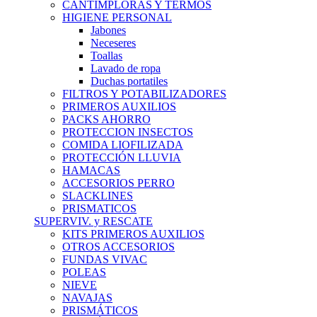
CANTIMPLORAS Y TERMOS
HIGIENE PERSONAL
Jabones
Neceseres
Toallas
Lavado de ropa
Duchas portatiles
FILTROS Y POTABILIZADORES
PRIMEROS AUXILIOS
PACKS AHORRO
PROTECCION INSECTOS
COMIDA LIOFILIZADA
PROTECCIÓN LLUVIA
HAMACAS
ACCESORIOS PERRO
SLACKLINES
PRISMATICOS
SUPERVIV. y RESCATE
KITS PRIMEROS AUXILIOS
OTROS ACCESORIOS
FUNDAS VIVAC
POLEAS
NIEVE
NAVAJAS
PRISMÁTICOS