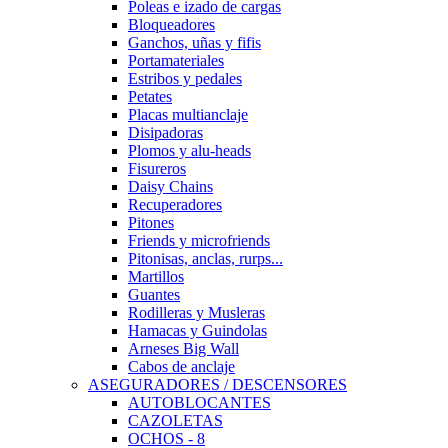
Poleas e izado de cargas
Bloqueadores
Ganchos, uñas y fifis
Portamateriales
Estribos y pedales
Petates
Placas multianclaje
Disipadoras
Plomos y alu-heads
Fisureros
Daisy Chains
Recuperadores
Pitones
Friends y microfriends
Pitonisas, anclas, rurps...
Martillos
Guantes
Rodilleras y Musleras
Hamacas y Guindolas
Arneses Big Wall
Cabos de anclaje
ASEGURADORES / DESCENSORES
AUTOBLOCANTES
CAZOLETAS
OCHOS - 8