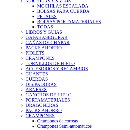
MOCHILAS Y SACOS
MOCHILAS ESCALADA
BOLSAS PARA CUERDA
PETATES
BOLSAS PORTAMATERIALES
TODAS
LIBROS Y GUIAS
GAFAS ASEGURAR
CAÑAS DE CHAPAR
PACKS AHORRO
PIOLETS
CRAMPONES
TORNILLOS DE HIELO
ACCESORIOS Y RECAMBIOS
GUANTES
CUERDAS
DISIPADORAS
ARNESES
GANCHOS DE HIELO
PORTAMATERIALES
DRAGONERAS
PACKS AHORRO
CRAMPONES
Crampones de correas
Crampones Semi-automaticos