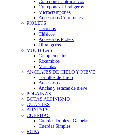
Crampones automaticos
Crampones Ultraligeros
Microcrampones
Accesorios Crampones
PIOLETS
Técnicos
Clásicos
Accesorios Piolets
Ultraligeros
MOCHILAS
Complementos
Recambios
Mochilas
ANCLAJES DE HIELO Y NIEVE
Tornillos de Hielo
Accesorios
Anclas y estacas de nieve
POLAINAS
BOTAS ALPINISMO
GUANTES
ARNESES
CUERDAS
Cuerdas Dobles / Gemelas
Cuerdas Simples
ROPA