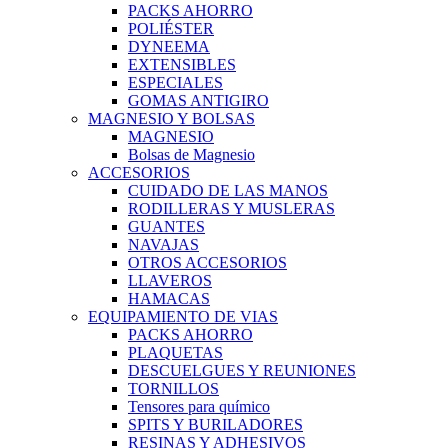
PACKS AHORRO
POLIÉSTER
DYNEEMA
EXTENSIBLES
ESPECIALES
GOMAS ANTIGIRO
MAGNESIO Y BOLSAS
MAGNESIO
Bolsas de Magnesio
ACCESORIOS
CUIDADO DE LAS MANOS
RODILLERAS Y MUSLERAS
GUANTES
NAVAJAS
OTROS ACCESORIOS
LLAVEROS
HAMACAS
EQUIPAMIENTO DE VIAS
PACKS AHORRO
PLAQUETAS
DESCUELGUES Y REUNIONES
TORNILLOS
Tensores para químico
SPITS Y BURILADORES
RESINAS Y ADHESIVOS