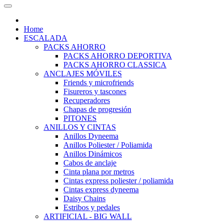
Home
ESCALADA
PACKS AHORRO
PACKS AHORRO DEPORTIVA
PACKS AHORRO CLASSICA
ANCLAJES MÓVILES
Friends y microfriends
Fisureros y tascones
Recuperadores
Chapas de progresión
PITONES
ANILLOS Y CINTAS
Anillos Dyneema
Anillos Poliester / Poliamida
Anillos Dinámicos
Cabos de anclaje
Cinta plana por metros
Cintas express poliester / poliamida
Cintas express dyneema
Daisy Chains
Estribos y pedales
ARTIFICIAL - BIG WALL