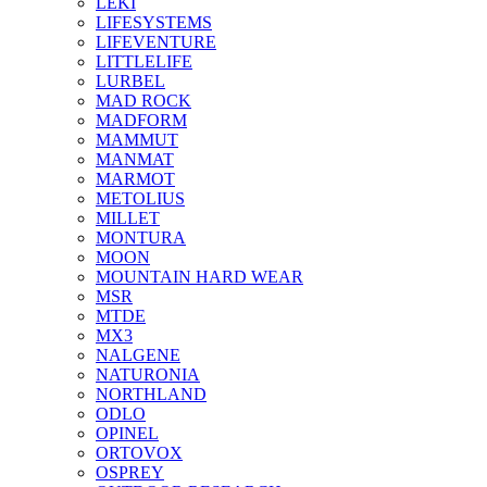
LEKI
LIFESYSTEMS
LIFEVENTURE
LITTLELIFE
LURBEL
MAD ROCK
MADFORM
MAMMUT
MANMAT
MARMOT
METOLIUS
MILLET
MONTURA
MOON
MOUNTAIN HARD WEAR
MSR
MTDE
MX3
NALGENE
NATURONIA
NORTHLAND
ODLO
OPINEL
ORTOVOX
OSPREY