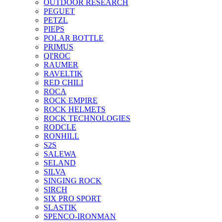
OUTDOOR RESEARCH
PEGUET
PETZL
PIEPS
POLAR BOTTLE
PRIMUS
QI'ROC
RAUMER
RAVELTIK
RED CHILI
ROCA
ROCK EMPIRE
ROCK HELMETS
ROCK TECHNOLOGIES
RODCLE
RONHILL
S2S
SALEWA
SELAND
SILVA
SINGING ROCK
SIRCH
SIX PRO SPORT
SLASTIK
SPENCO-IRONMAN