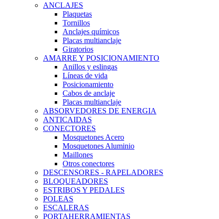
ANCLAJES
Plaquetas
Tornillos
Anclajes químicos
Placas multianclaje
Giratorios
AMARRE Y POSICIONAMIENTO
Anillos y eslingas
Líneas de vida
Posicionamiento
Cabos de anclaje
Placas multianclaje
ABSORVEDORES DE ENERGIA
ANTICAIDAS
CONECTORES
Mosquetones Acero
Mosquetones Aluminio
Maillones
Otros conectores
DESCENSORES - RAPELADORES
BLOQUEADORES
ESTRIBOS Y PEDALES
POLEAS
ESCALERAS
PORTAHERRAMIENTAS