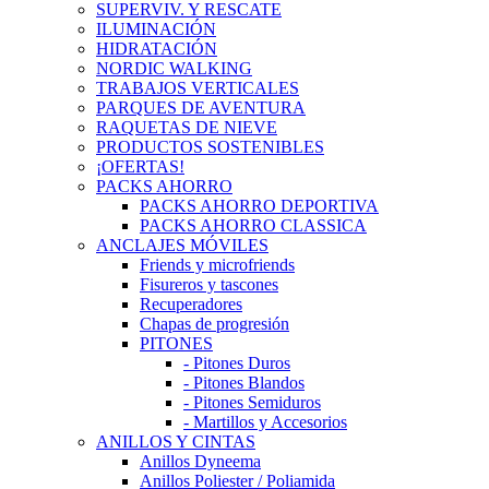
SUPERVIV. Y RESCATE
ILUMINACIÓN
HIDRATACIÓN
NORDIC WALKING
TRABAJOS VERTICALES
PARQUES DE AVENTURA
RAQUETAS DE NIEVE
PRODUCTOS SOSTENIBLES
¡OFERTAS!
PACKS AHORRO
PACKS AHORRO DEPORTIVA
PACKS AHORRO CLASSICA
ANCLAJES MÓVILES
Friends y microfriends
Fisureros y tascones
Recuperadores
Chapas de progresión
PITONES
- Pitones Duros
- Pitones Blandos
- Pitones Semiduros
- Martillos y Accesorios
ANILLOS Y CINTAS
Anillos Dyneema
Anillos Poliester / Poliamida