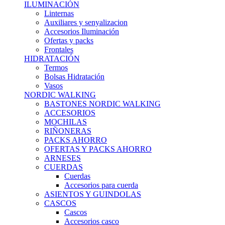
ILUMINACIÓN
Linternas
Auxiliares y senyalizacion
Accesorios Iluminación
Ofertas y packs
Frontales
HIDRATACIÓN
Termos
Bolsas Hidratación
Vasos
NORDIC WALKING
BASTONES NORDIC WALKING
ACCESORIOS
MOCHILAS
RIÑONERAS
PACKS AHORRO
OFERTAS Y PACKS AHORRO
ARNESES
CUERDAS
Cuerdas
Accesorios para cuerda
ASIENTOS Y GUINDOLAS
CASCOS
Cascos
Accesorios casco