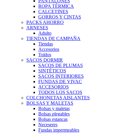
PANTALONES
ROPA TÉRMICA
CALCETINES
GORROS Y CINTAS
PACKS AHORRO
ARNESES
Adulto
TIENDAS DE CAMPAÑA
Tiendas
Accesorios
Toldos
SACOS DORMIR
SACOS DE PLUMAS
SINTÉTICOS
SACOS INTERIORES
FUNDAS DE VIVAC
ACCESORIOS
TODOS LOS SACOS
COLCHONETAS AISLANTES
BOLSAS Y MALETAS
Bolsas y maletas
Bolsas plegables
Bolsas estancas
Neceseres
Fundas impermeables