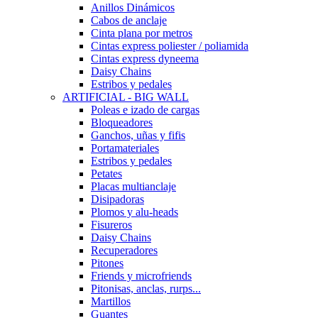
Anillos Dinámicos
Cabos de anclaje
Cinta plana por metros
Cintas express poliester / poliamida
Cintas express dyneema
Daisy Chains
Estribos y pedales
ARTIFICIAL - BIG WALL
Poleas e izado de cargas
Bloqueadores
Ganchos, uñas y fifis
Portamateriales
Estribos y pedales
Petates
Placas multianclaje
Disipadoras
Plomos y alu-heads
Fisureros
Daisy Chains
Recuperadores
Pitones
Friends y microfriends
Pitonisas, anclas, rurps...
Martillos
Guantes