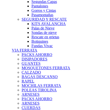
Segundas Capas
Pantalones
Gorros y Cintas
Pasamontañas
SEGURIDAD Y RESCATE
KITS AVALANCHA
Palas de Nieve
Sondas de nieve
Rescate en grietas
Botiquines
Fundas Vivac
VIA FERRATA
PACKS AHORRO
DISIPADORES
GUANTES
MOSQUETONES FERRATA
CALZADO
BAGAS DESCANSO
RAPEL
MOCHILAS FERRATA
POLEAS TIROLINA
ARNESES
PACKS AHORRO
ARNESES
CUERDAS