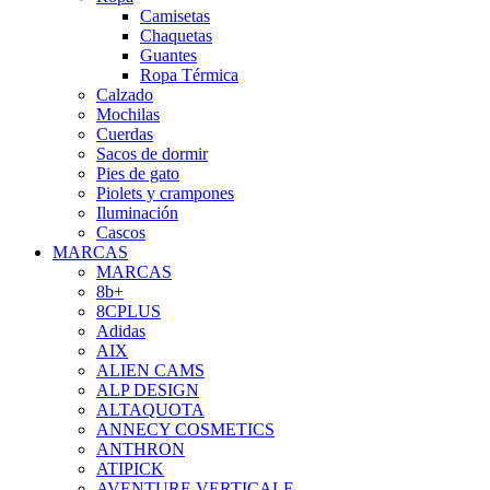
Camisetas
Chaquetas
Guantes
Ropa Térmica
Calzado
Mochilas
Cuerdas
Sacos de dormir
Pies de gato
Piolets y crampones
Iluminación
Cascos
MARCAS
MARCAS
8b+
8CPLUS
Adidas
AIX
ALIEN CAMS
ALP DESIGN
ALTAQUOTA
ANNECY COSMETICS
ANTHRON
ATIPICK
AVENTURE VERTICALE