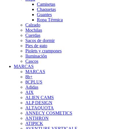
Camisetas
Chaquetas
Guantes
Ropa Térmica
Calzado
Mochilas
Cuerdas
Sacos de dormir
Pies de gato
Piolets y crampones
Iluminación
Cascos
MARCAS
MARCAS
8b+
8CPLUS
Adidas
AIX
ALIEN CAMS
ALP DESIGN
ALTAQUOTA
ANNECY COSMETICS
ANTHRON
ATIPICK
AVENTURE VERTICALE