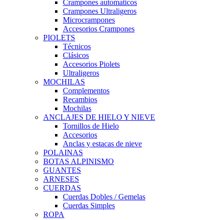
Crampones automaticos
Crampones Ultraligeros
Microcrampones
Accesorios Crampones
PIOLETS
Técnicos
Clásicos
Accesorios Piolets
Ultraligeros
MOCHILAS
Complementos
Recambios
Mochilas
ANCLAJES DE HIELO Y NIEVE
Tornillos de Hielo
Accesorios
Anclas y estacas de nieve
POLAINAS
BOTAS ALPINISMO
GUANTES
ARNESES
CUERDAS
Cuerdas Dobles / Gemelas
Cuerdas Simples
ROPA