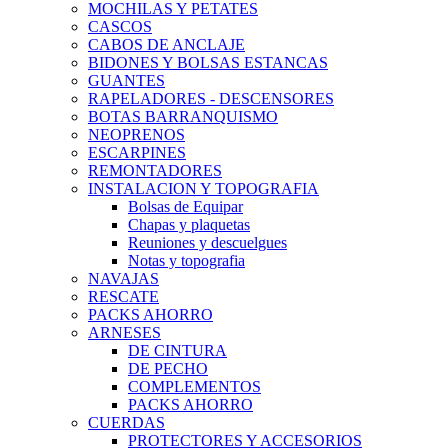
MOCHILAS Y PETATES
CASCOS
CABOS DE ANCLAJE
BIDONES Y BOLSAS ESTANCAS
GUANTES
RAPELADORES - DESCENSORES
BOTAS BARRANQUISMO
NEOPRENOS
ESCARPINES
REMONTADORES
INSTALACION Y TOPOGRAFIA
Bolsas de Equipar
Chapas y plaquetas
Reuniones y descuelgues
Notas y topografia
NAVAJAS
RESCATE
PACKS AHORRO
ARNESES
DE CINTURA
DE PECHO
COMPLEMENTOS
PACKS AHORRO
CUERDAS
PROTECTORES Y ACCESORIOS