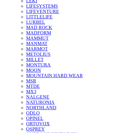
LEKI
LIFESYSTEMS
LIFEVENTURE
LITTLELIFE
LURBEL
MAD ROCK
MADFORM
MAMMUT
MANMAT
MARMOT
METOLIUS
MILLET
MONTURA
MOON
MOUNTAIN HARD WEAR
MSR
MTDE
MX3
NALGENE
NATURONIA
NORTHLAND
ODLO
OPINEL
ORTOVOX
OSPREY