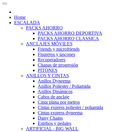
Home
ESCALADA
PACKS AHORRO
PACKS AHORRO DEPORTIVA
PACKS AHORRO CLASSICA
ANCLAJES MÓVILES
Friends y microfriends
Fisureros y tascones
Recuperadores
Chapas de progresión
PITONES
ANILLOS Y CINTAS
Anillos Dyneema
Anillos Poliester / Poliamida
Anillos Dinámicos
Cabos de anclaje
Cinta plana por metros
Cintas express poliester / poliamida
Cintas express dyneema
Daisy Chains
Estribos y pedales
ARTIFICIAL - BIG WALL