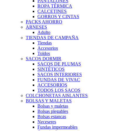
PANTALONES
ROPA TÉRMICA
CALCETINES
GORROS Y CINTAS
PACKS AHORRO
ARNESES
Adulto
TIENDAS DE CAMPAÑA
Tiendas
Accesorios
Toldos
SACOS DORMIR
SACOS DE PLUMAS
SINTÉTICOS
SACOS INTERIORES
FUNDAS DE VIVAC
ACCESORIOS
TODOS LOS SACOS
COLCHONETAS AISLANTES
BOLSAS Y MALETAS
Bolsas y maletas
Bolsas plegables
Bolsas estancas
Neceseres
Fundas impermeables