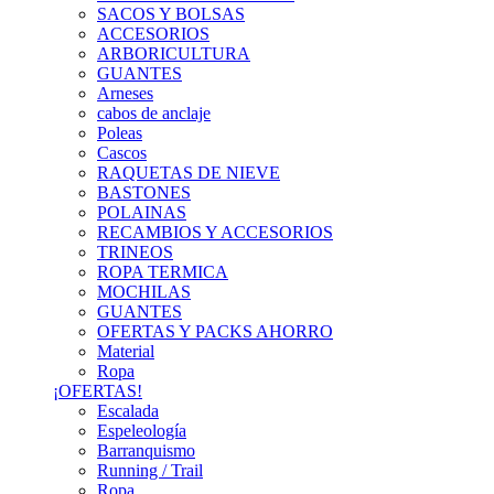
SACOS Y BOLSAS
ACCESORIOS
ARBORICULTURA
GUANTES
Arneses
cabos de anclaje
Poleas
Cascos
RAQUETAS DE NIEVE
BASTONES
POLAINAS
RECAMBIOS Y ACCESORIOS
TRINEOS
ROPA TERMICA
MOCHILAS
GUANTES
OFERTAS Y PACKS AHORRO
Material
Ropa
¡OFERTAS!
Escalada
Espeleología
Barranquismo
Running / Trail
Ropa