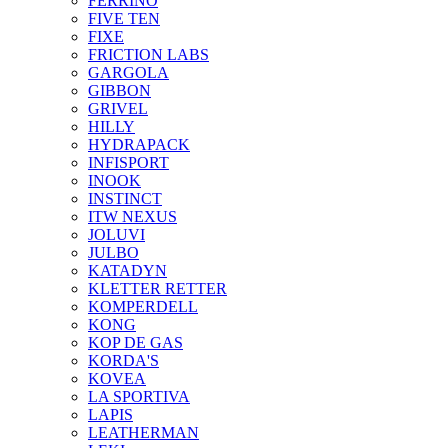
FERRINO
FIVE TEN
FIXE
FRICTION LABS
GARGOLA
GIBBON
GRIVEL
HILLY
HYDRAPACK
INFISPORT
INOOK
INSTINCT
ITW NEXUS
JOLUVI
JULBO
KATADYN
KLETTER RETTER
KOMPERDELL
KONG
KOP DE GAS
KORDA'S
KOVEA
LA SPORTIVA
LAPIS
LEATHERMAN