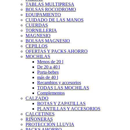
TABLAS MULTIPRESA
BOLSAS ROCODROMO
EQUIPAMIENTO
CUIDADO DE LAS MANOS
CUERDAS
TORNILLERIA
MAGNESIO
BOLSAS MAGNESIO
CEPILLOS
OFERTAS Y PACKS AHORRO
MOCHILAS
Menos de 20 l
De 20 a 40 l
Porta-bebes
más de 40 l
Recambios y accesorios
TODAS LAS MOCHILAS
Complementos
CALZADO
BOTAS Y ZAPATILLAS
PLANTILLAS Y ACCESORIOS
CALCETINES
RIÑONERAS
PROTECCIÓN LLUVIA
PACKS AHORRO