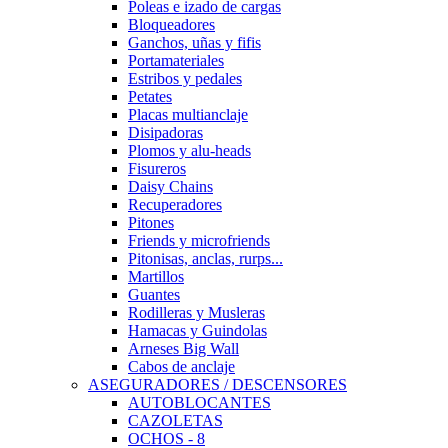
Poleas e izado de cargas
Bloqueadores
Ganchos, uñas y fifis
Portamateriales
Estribos y pedales
Petates
Placas multianclaje
Disipadoras
Plomos y alu-heads
Fisureros
Daisy Chains
Recuperadores
Pitones
Friends y microfriends
Pitonisas, anclas, rurps...
Martillos
Guantes
Rodilleras y Musleras
Hamacas y Guindolas
Arneses Big Wall
Cabos de anclaje
ASEGURADORES / DESCENSORES
AUTOBLOCANTES
CAZOLETAS
OCHOS - 8