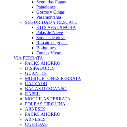
Segundas Capas
Pantalones
Gorros y Cintas
Pasamontañas
SEGURIDAD Y RESCATE
KITS AVALANCHA
Palas de Nieve
Sondas de nieve
Rescate en grietas
Botiquines
Fundas Vivac
VIA FERRATA
PACKS AHORRO
DISIPADORES
GUANTES
MOSQUETONES FERRATA
CALZADO
BAGAS DESCANSO
RAPEL
MOCHILAS FERRATA
POLEAS TIROLINA
ARNESES
PACKS AHORRO
ARNESES
CUERDAS