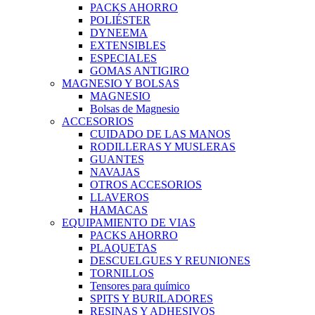
PACKS AHORRO
POLIÉSTER
DYNEEMA
EXTENSIBLES
ESPECIALES
GOMAS ANTIGIRO
MAGNESIO Y BOLSAS
MAGNESIO
Bolsas de Magnesio
ACCESORIOS
CUIDADO DE LAS MANOS
RODILLERAS Y MUSLERAS
GUANTES
NAVAJAS
OTROS ACCESORIOS
LLAVEROS
HAMACAS
EQUIPAMIENTO DE VIAS
PACKS AHORRO
PLAQUETAS
DESCUELGUES Y REUNIONES
TORNILLOS
Tensores para químico
SPITS Y BURILADORES
RESINAS Y ADHESIVOS