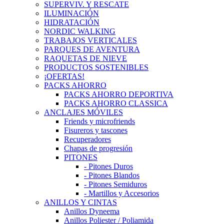
SUPERVIV. Y RESCATE
ILUMINACIÓN
HIDRATACIÓN
NORDIC WALKING
TRABAJOS VERTICALES
PARQUES DE AVENTURA
RAQUETAS DE NIEVE
PRODUCTOS SOSTENIBLES
¡OFERTAS!
PACKS AHORRO
PACKS AHORRO DEPORTIVA
PACKS AHORRO CLASSICA
ANCLAJES MÓVILES
Friends y microfriends
Fisureros y tascones
Recuperadores
Chapas de progresión
PITONES
- Pitones Duros
- Pitones Blandos
- Pitones Semiduros
- Martillos y Accesorios
ANILLOS Y CINTAS
Anillos Dyneema
Anillos Poliester / Poliamida