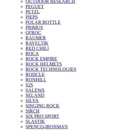
OUTDOOR RESEARCH
PEGUET
PETZL
PIEPS
POLAR BOTTLE
PRIMUS
QI'ROC
RAUMER
RAVELTIK
RED CHILI
ROCA
ROCK EMPIRE
ROCK HELMETS
ROCK TECHNOLOGIES
RODCLE
RONHILL
S2S
SALEWA
SELAND
SILVA
SINGING ROCK
SIRCH
SIX PRO SPORT
SLASTIK
SPENCO-IRONMAN