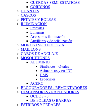
CUERDAS SEMI-ESTATICAS
CORDINOS
GUANTES
CASCOS
PETATES Y BOLSAS
ILUMINACIÓN
Frontales
Linternas
Accesorios iluminación
Auxiliares y de señalización
MONOS ESPELEOLOGIA
MAILLONS
CABOS DE ANCLAJE
MOSQUETONES
ALUMINIO
Simétricos - Ovales
Asimetricos y en "D"
HMS
Especiales
ACERO
BLOQUEADORES - REMONTADORES
DESCENSORES - RAPELADORES
OCHOS - 8
DE POLEAS O BARRAS
ESTRIBOS Y PEDALES