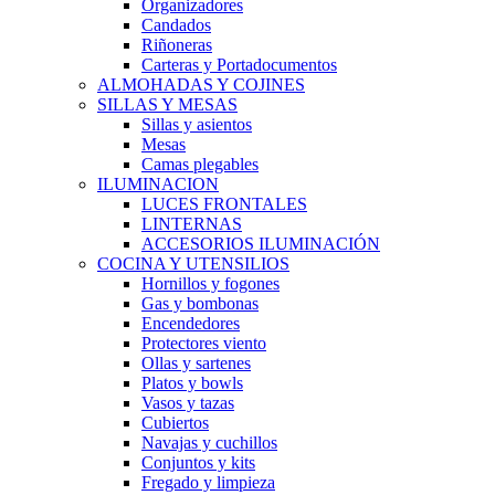
Organizadores
Candados
Riñoneras
Carteras y Portadocumentos
ALMOHADAS Y COJINES
SILLAS Y MESAS
Sillas y asientos
Mesas
Camas plegables
ILUMINACION
LUCES FRONTALES
LINTERNAS
ACCESORIOS ILUMINACIÓN
COCINA Y UTENSILIOS
Hornillos y fogones
Gas y bombonas
Encendedores
Protectores viento
Ollas y sartenes
Platos y bowls
Vasos y tazas
Cubiertos
Navajas y cuchillos
Conjuntos y kits
Fregado y limpieza