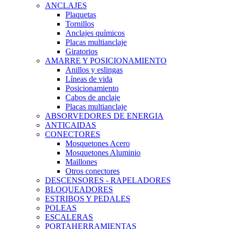
ANCLAJES
Plaquetas
Tornillos
Anclajes químicos
Placas multianclaje
Giratorios
AMARRE Y POSICIONAMIENTO
Anillos y eslingas
Líneas de vida
Posicionamiento
Cabos de anclaje
Placas multianclaje
ABSORVEDORES DE ENERGIA
ANTICAIDAS
CONECTORES
Mosquetones Acero
Mosquetones Aluminio
Maillones
Otros conectores
DESCENSORES - RAPELADORES
BLOQUEADORES
ESTRIBOS Y PEDALES
POLEAS
ESCALERAS
PORTAHERRAMIENTAS