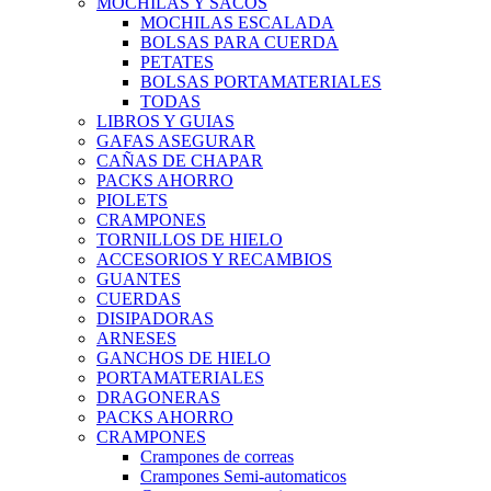
MOCHILAS Y SACOS
MOCHILAS ESCALADA
BOLSAS PARA CUERDA
PETATES
BOLSAS PORTAMATERIALES
TODAS
LIBROS Y GUIAS
GAFAS ASEGURAR
CAÑAS DE CHAPAR
PACKS AHORRO
PIOLETS
CRAMPONES
TORNILLOS DE HIELO
ACCESORIOS Y RECAMBIOS
GUANTES
CUERDAS
DISIPADORAS
ARNESES
GANCHOS DE HIELO
PORTAMATERIALES
DRAGONERAS
PACKS AHORRO
CRAMPONES
Crampones de correas
Crampones Semi-automaticos