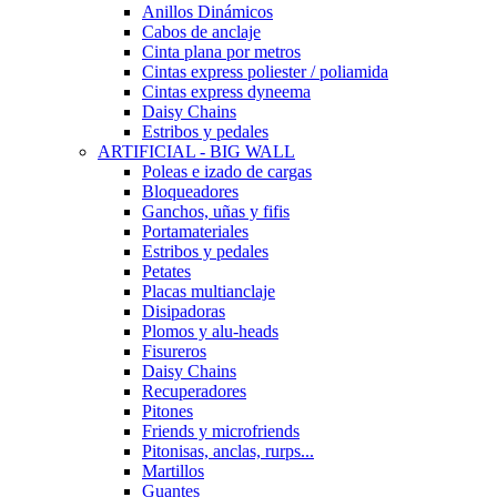
Anillos Dinámicos
Cabos de anclaje
Cinta plana por metros
Cintas express poliester / poliamida
Cintas express dyneema
Daisy Chains
Estribos y pedales
ARTIFICIAL - BIG WALL
Poleas e izado de cargas
Bloqueadores
Ganchos, uñas y fifis
Portamateriales
Estribos y pedales
Petates
Placas multianclaje
Disipadoras
Plomos y alu-heads
Fisureros
Daisy Chains
Recuperadores
Pitones
Friends y microfriends
Pitonisas, anclas, rurps...
Martillos
Guantes