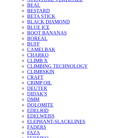
BEAL
BESTARD
BETA STICK
BLACK DIAMOND
BLUE ICE
BOOT BANANAS
BOREAL
BUFF
CAMELBAK
CHARKO
CLIMB X
CLIMBING TECHNOLOGY
CLIMBSKIN
CRAFT
CRIMP OIL
DEUTER
DIDAK'S
DMM
DOLOMITE
EDELRID
EDELWEISS
ELEPHANT-SLACKLINES
FADERS
FAZA