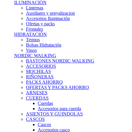
ILUMINACIÓN
Linternas
Auxiliares y senyalizacion
Accesorios Iluminación
Ofertas y packs
Frontales
HIDRATACIÓN
Termos
Bolsas Hidratación
Vasos
NORDIC WALKING
BASTONES NORDIC WALKING
ACCESORIOS
MOCHILAS
RIÑONERAS
PACKS AHORRO
OFERTAS Y PACKS AHORRO
ARNESES
CUERDAS
Cuerdas
Accesorios para cuerda
ASIENTOS Y GUINDOLAS
CASCOS
Cascos
Accesorios casco