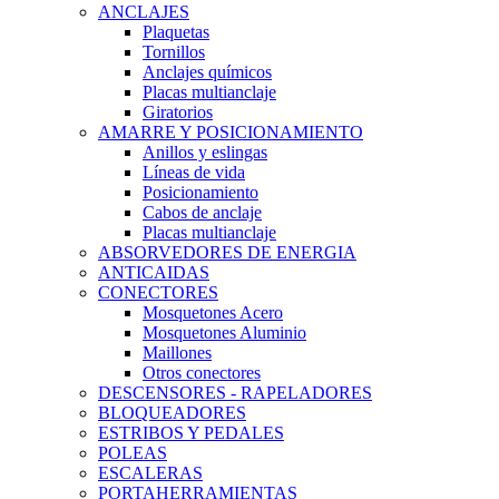
ANCLAJES
Plaquetas
Tornillos
Anclajes químicos
Placas multianclaje
Giratorios
AMARRE Y POSICIONAMIENTO
Anillos y eslingas
Líneas de vida
Posicionamiento
Cabos de anclaje
Placas multianclaje
ABSORVEDORES DE ENERGIA
ANTICAIDAS
CONECTORES
Mosquetones Acero
Mosquetones Aluminio
Maillones
Otros conectores
DESCENSORES - RAPELADORES
BLOQUEADORES
ESTRIBOS Y PEDALES
POLEAS
ESCALERAS
PORTAHERRAMIENTAS