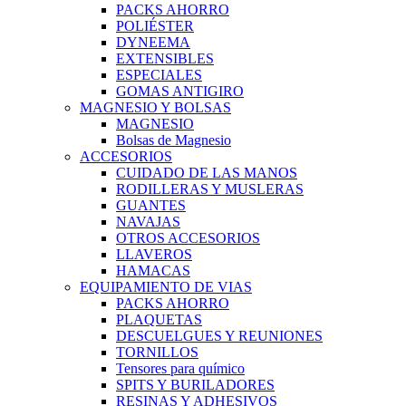
PACKS AHORRO
POLIÉSTER
DYNEEMA
EXTENSIBLES
ESPECIALES
GOMAS ANTIGIRO
MAGNESIO Y BOLSAS
MAGNESIO
Bolsas de Magnesio
ACCESORIOS
CUIDADO DE LAS MANOS
RODILLERAS Y MUSLERAS
GUANTES
NAVAJAS
OTROS ACCESORIOS
LLAVEROS
HAMACAS
EQUIPAMIENTO DE VIAS
PACKS AHORRO
PLAQUETAS
DESCUELGUES Y REUNIONES
TORNILLOS
Tensores para químico
SPITS Y BURILADORES
RESINAS Y ADHESIVOS