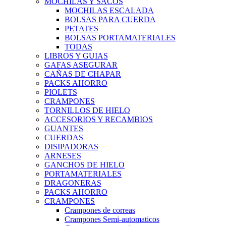
MOCHILAS Y SACOS
MOCHILAS ESCALADA
BOLSAS PARA CUERDA
PETATES
BOLSAS PORTAMATERIALES
TODAS
LIBROS Y GUIAS
GAFAS ASEGURAR
CAÑAS DE CHAPAR
PACKS AHORRO
PIOLETS
CRAMPONES
TORNILLOS DE HIELO
ACCESORIOS Y RECAMBIOS
GUANTES
CUERDAS
DISIPADORAS
ARNESES
GANCHOS DE HIELO
PORTAMATERIALES
DRAGONERAS
PACKS AHORRO
CRAMPONES
Crampones de correas
Crampones Semi-automaticos