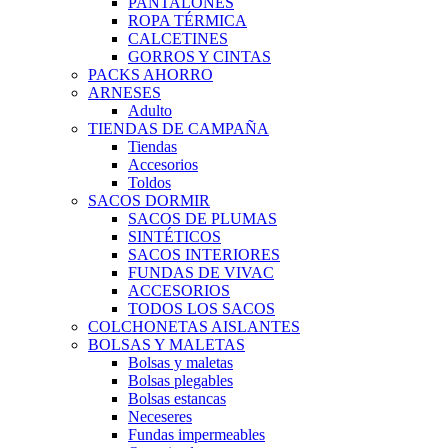
PANTALONES
ROPA TÉRMICA
CALCETINES
GORROS Y CINTAS
PACKS AHORRO
ARNESES
Adulto
TIENDAS DE CAMPAÑA
Tiendas
Accesorios
Toldos
SACOS DORMIR
SACOS DE PLUMAS
SINTÉTICOS
SACOS INTERIORES
FUNDAS DE VIVAC
ACCESORIOS
TODOS LOS SACOS
COLCHONETAS AISLANTES
BOLSAS Y MALETAS
Bolsas y maletas
Bolsas plegables
Bolsas estancas
Neceseres
Fundas impermeables