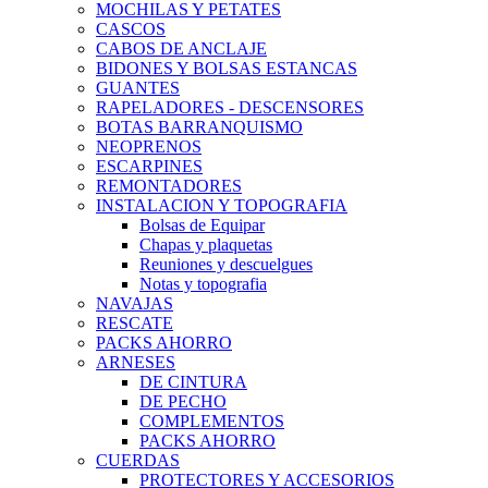
MOCHILAS Y PETATES
CASCOS
CABOS DE ANCLAJE
BIDONES Y BOLSAS ESTANCAS
GUANTES
RAPELADORES - DESCENSORES
BOTAS BARRANQUISMO
NEOPRENOS
ESCARPINES
REMONTADORES
INSTALACION Y TOPOGRAFIA
Bolsas de Equipar
Chapas y plaquetas
Reuniones y descuelgues
Notas y topografia
NAVAJAS
RESCATE
PACKS AHORRO
ARNESES
DE CINTURA
DE PECHO
COMPLEMENTOS
PACKS AHORRO
CUERDAS
PROTECTORES Y ACCESORIOS