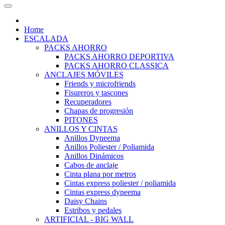
Home
ESCALADA
PACKS AHORRO
PACKS AHORRO DEPORTIVA
PACKS AHORRO CLASSICA
ANCLAJES MÓVILES
Friends y microfriends
Fisureros y tascones
Recuperadores
Chapas de progresión
PITONES
ANILLOS Y CINTAS
Anillos Dyneema
Anillos Poliester / Poliamida
Anillos Dinámicos
Cabos de anclaje
Cinta plana por metros
Cintas express poliester / poliamida
Cintas express dyneema
Daisy Chains
Estribos y pedales
ARTIFICIAL - BIG WALL