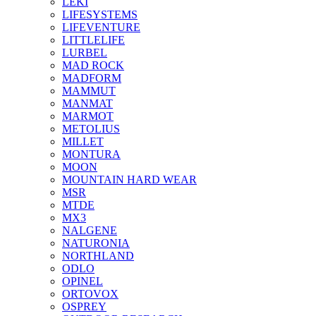
LEKI
LIFESYSTEMS
LIFEVENTURE
LITTLELIFE
LURBEL
MAD ROCK
MADFORM
MAMMUT
MANMAT
MARMOT
METOLIUS
MILLET
MONTURA
MOON
MOUNTAIN HARD WEAR
MSR
MTDE
MX3
NALGENE
NATURONIA
NORTHLAND
ODLO
OPINEL
ORTOVOX
OSPREY