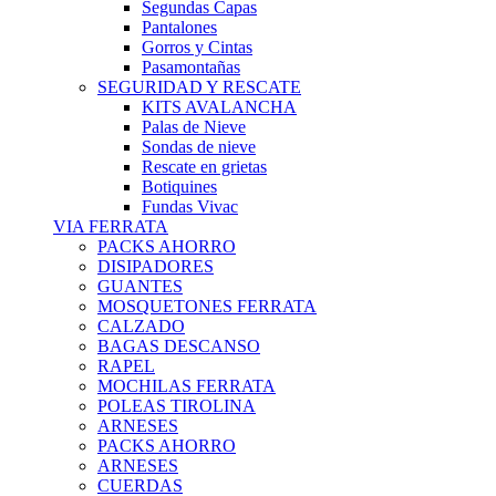
Segundas Capas
Pantalones
Gorros y Cintas
Pasamontañas
SEGURIDAD Y RESCATE
KITS AVALANCHA
Palas de Nieve
Sondas de nieve
Rescate en grietas
Botiquines
Fundas Vivac
VIA FERRATA
PACKS AHORRO
DISIPADORES
GUANTES
MOSQUETONES FERRATA
CALZADO
BAGAS DESCANSO
RAPEL
MOCHILAS FERRATA
POLEAS TIROLINA
ARNESES
PACKS AHORRO
ARNESES
CUERDAS