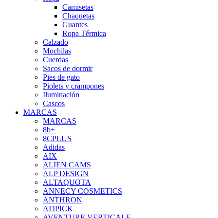
Camisetas
Chaquetas
Guantes
Ropa Térmica
Calzado
Mochilas
Cuerdas
Sacos de dormir
Pies de gato
Piolets y crampones
Iluminación
Cascos
MARCAS
MARCAS
8b+
8CPLUS
Adidas
AIX
ALIEN CAMS
ALP DESIGN
ALTAQUOTA
ANNECY COSMETICS
ANTHRON
ATIPICK
AVENTURE VERTICALE