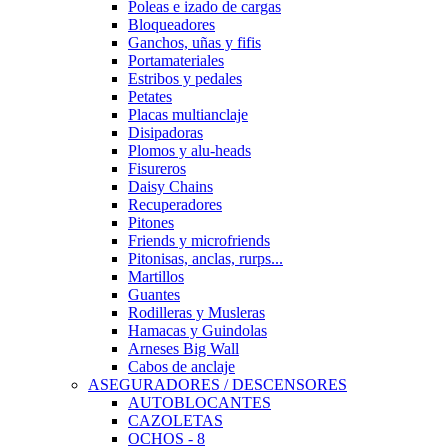
Poleas e izado de cargas
Bloqueadores
Ganchos, uñas y fifis
Portamateriales
Estribos y pedales
Petates
Placas multianclaje
Disipadoras
Plomos y alu-heads
Fisureros
Daisy Chains
Recuperadores
Pitones
Friends y microfriends
Pitonisas, anclas, rurps...
Martillos
Guantes
Rodilleras y Musleras
Hamacas y Guindolas
Arneses Big Wall
Cabos de anclaje
ASEGURADORES / DESCENSORES
AUTOBLOCANTES
CAZOLETAS
OCHOS - 8