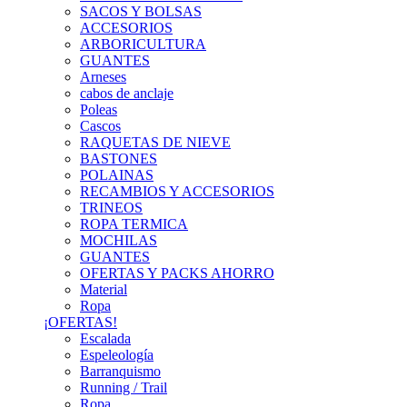
SACOS Y BOLSAS
ACCESORIOS
ARBORICULTURA
GUANTES
Arneses
cabos de anclaje
Poleas
Cascos
RAQUETAS DE NIEVE
BASTONES
POLAINAS
RECAMBIOS Y ACCESORIOS
TRINEOS
ROPA TERMICA
MOCHILAS
GUANTES
OFERTAS Y PACKS AHORRO
Material
Ropa
¡OFERTAS!
Escalada
Espeleología
Barranquismo
Running / Trail
Ropa