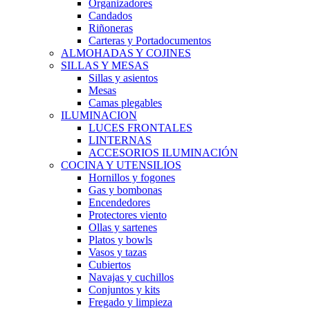
Organizadores
Candados
Riñoneras
Carteras y Portadocumentos
ALMOHADAS Y COJINES
SILLAS Y MESAS
Sillas y asientos
Mesas
Camas plegables
ILUMINACION
LUCES FRONTALES
LINTERNAS
ACCESORIOS ILUMINACIÓN
COCINA Y UTENSILIOS
Hornillos y fogones
Gas y bombonas
Encendedores
Protectores viento
Ollas y sartenes
Platos y bowls
Vasos y tazas
Cubiertos
Navajas y cuchillos
Conjuntos y kits
Fregado y limpieza