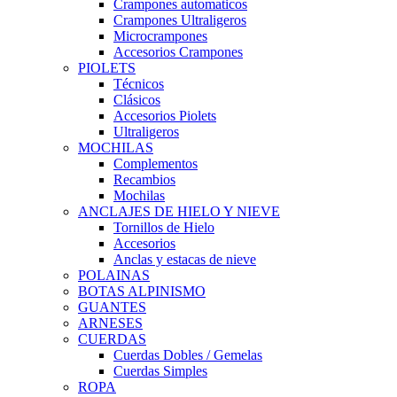
Crampones automaticos
Crampones Ultraligeros
Microcrampones
Accesorios Crampones
PIOLETS
Técnicos
Clásicos
Accesorios Piolets
Ultraligeros
MOCHILAS
Complementos
Recambios
Mochilas
ANCLAJES DE HIELO Y NIEVE
Tornillos de Hielo
Accesorios
Anclas y estacas de nieve
POLAINAS
BOTAS ALPINISMO
GUANTES
ARNESES
CUERDAS
Cuerdas Dobles / Gemelas
Cuerdas Simples
ROPA