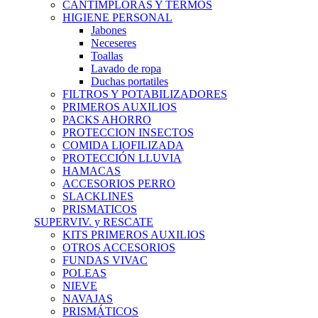
CANTIMPLORAS Y TERMOS
HIGIENE PERSONAL
Jabones
Neceseres
Toallas
Lavado de ropa
Duchas portatiles
FILTROS Y POTABILIZADORES
PRIMEROS AUXILIOS
PACKS AHORRO
PROTECCION INSECTOS
COMIDA LIOFILIZADA
PROTECCIÓN LLUVIA
HAMACAS
ACCESORIOS PERRO
SLACKLINES
PRISMATICOS
SUPERVIV. y RESCATE
KITS PRIMEROS AUXILIOS
OTROS ACCESORIOS
FUNDAS VIVAC
POLEAS
NIEVE
NAVAJAS
PRISMÁTICOS