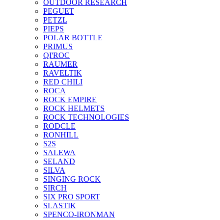
OUTDOOR RESEARCH
PEGUET
PETZL
PIEPS
POLAR BOTTLE
PRIMUS
QI'ROC
RAUMER
RAVELTIK
RED CHILI
ROCA
ROCK EMPIRE
ROCK HELMETS
ROCK TECHNOLOGIES
RODCLE
RONHILL
S2S
SALEWA
SELAND
SILVA
SINGING ROCK
SIRCH
SIX PRO SPORT
SLASTIK
SPENCO-IRONMAN