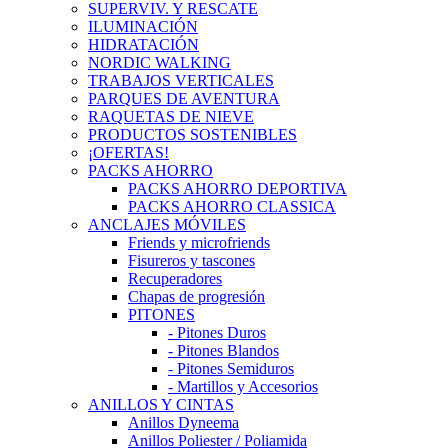
SUPERVIV. Y RESCATE
ILUMINACIÓN
HIDRATACIÓN
NORDIC WALKING
TRABAJOS VERTICALES
PARQUES DE AVENTURA
RAQUETAS DE NIEVE
PRODUCTOS SOSTENIBLES
¡OFERTAS!
PACKS AHORRO
PACKS AHORRO DEPORTIVA
PACKS AHORRO CLASSICA
ANCLAJES MÓVILES
Friends y microfriends
Fisureros y tascones
Recuperadores
Chapas de progresión
PITONES
- Pitones Duros
- Pitones Blandos
- Pitones Semiduros
- Martillos y Accesorios
ANILLOS Y CINTAS
Anillos Dyneema
Anillos Poliester / Poliamida