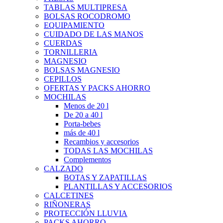
TABLAS MULTIPRESA
BOLSAS ROCODROMO
EQUIPAMIENTO
CUIDADO DE LAS MANOS
CUERDAS
TORNILLERIA
MAGNESIO
BOLSAS MAGNESIO
CEPILLOS
OFERTAS Y PACKS AHORRO
MOCHILAS
Menos de 20 l
De 20 a 40 l
Porta-bebes
más de 40 l
Recambios y accesorios
TODAS LAS MOCHILAS
Complementos
CALZADO
BOTAS Y ZAPATILLAS
PLANTILLAS Y ACCESORIOS
CALCETINES
RIÑONERAS
PROTECCIÓN LLUVIA
PACKS AHORRO