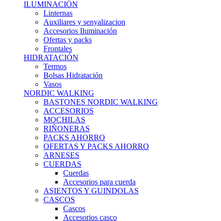
ILUMINACIÓN
Linternas
Auxiliares y senyalizacion
Accesorios Iluminación
Ofertas y packs
Frontales
HIDRATACIÓN
Termos
Bolsas Hidratación
Vasos
NORDIC WALKING
BASTONES NORDIC WALKING
ACCESORIOS
MOCHILAS
RIÑONERAS
PACKS AHORRO
OFERTAS Y PACKS AHORRO
ARNESES
CUERDAS
Cuerdas
Accesorios para cuerda
ASIENTOS Y GUINDOLAS
CASCOS
Cascos
Accesorios casco