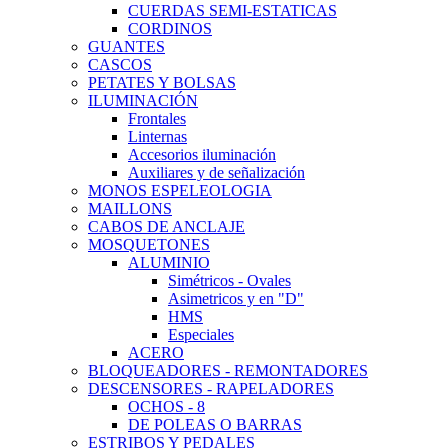
CUERDAS SEMI-ESTATICAS
CORDINOS
GUANTES
CASCOS
PETATES Y BOLSAS
ILUMINACIÓN
Frontales
Linternas
Accesorios iluminación
Auxiliares y de señalización
MONOS ESPELEOLOGIA
MAILLONS
CABOS DE ANCLAJE
MOSQUETONES
ALUMINIO
Simétricos - Ovales
Asimetricos y en "D"
HMS
Especiales
ACERO
BLOQUEADORES - REMONTADORES
DESCENSORES - RAPELADORES
OCHOS - 8
DE POLEAS O BARRAS
ESTRIBOS Y PEDALES