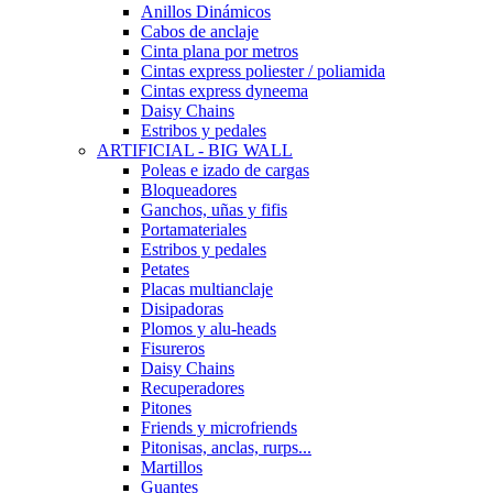
Anillos Dinámicos
Cabos de anclaje
Cinta plana por metros
Cintas express poliester / poliamida
Cintas express dyneema
Daisy Chains
Estribos y pedales
ARTIFICIAL - BIG WALL
Poleas e izado de cargas
Bloqueadores
Ganchos, uñas y fifis
Portamateriales
Estribos y pedales
Petates
Placas multianclaje
Disipadoras
Plomos y alu-heads
Fisureros
Daisy Chains
Recuperadores
Pitones
Friends y microfriends
Pitonisas, anclas, rurps...
Martillos
Guantes