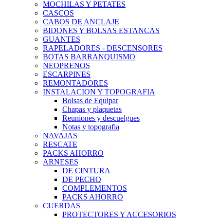
MOCHILAS Y PETATES
CASCOS
CABOS DE ANCLAJE
BIDONES Y BOLSAS ESTANCAS
GUANTES
RAPELADORES - DESCENSORES
BOTAS BARRANQUISMO
NEOPRENOS
ESCARPINES
REMONTADORES
INSTALACION Y TOPOGRAFIA
Bolsas de Equipar
Chapas y plaquetas
Reuniones y descuelgues
Notas y topografia
NAVAJAS
RESCATE
PACKS AHORRO
ARNESES
DE CINTURA
DE PECHO
COMPLEMENTOS
PACKS AHORRO
CUERDAS
PROTECTORES Y ACCESORIOS