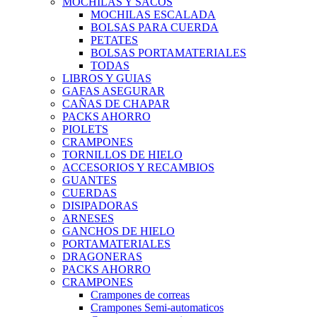
MOCHILAS Y SACOS
MOCHILAS ESCALADA
BOLSAS PARA CUERDA
PETATES
BOLSAS PORTAMATERIALES
TODAS
LIBROS Y GUIAS
GAFAS ASEGURAR
CAÑAS DE CHAPAR
PACKS AHORRO
PIOLETS
CRAMPONES
TORNILLOS DE HIELO
ACCESORIOS Y RECAMBIOS
GUANTES
CUERDAS
DISIPADORAS
ARNESES
GANCHOS DE HIELO
PORTAMATERIALES
DRAGONERAS
PACKS AHORRO
CRAMPONES
Crampones de correas
Crampones Semi-automaticos