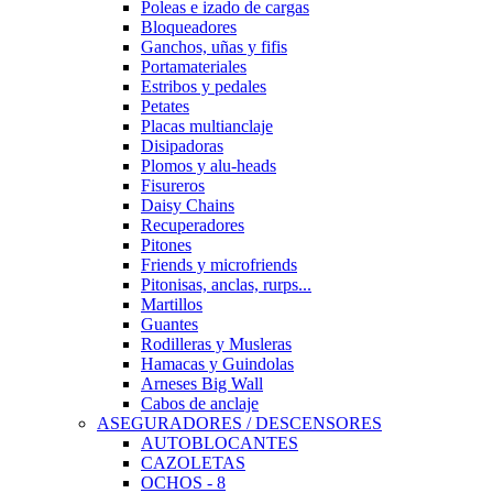
Poleas e izado de cargas
Bloqueadores
Ganchos, uñas y fifis
Portamateriales
Estribos y pedales
Petates
Placas multianclaje
Disipadoras
Plomos y alu-heads
Fisureros
Daisy Chains
Recuperadores
Pitones
Friends y microfriends
Pitonisas, anclas, rurps...
Martillos
Guantes
Rodilleras y Musleras
Hamacas y Guindolas
Arneses Big Wall
Cabos de anclaje
ASEGURADORES / DESCENSORES
AUTOBLOCANTES
CAZOLETAS
OCHOS - 8