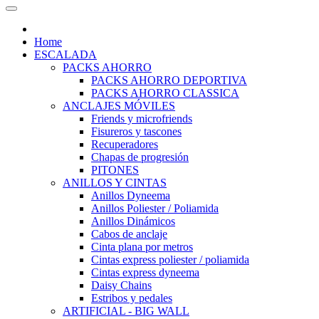
Home
ESCALADA
PACKS AHORRO
PACKS AHORRO DEPORTIVA
PACKS AHORRO CLASSICA
ANCLAJES MÓVILES
Friends y microfriends
Fisureros y tascones
Recuperadores
Chapas de progresión
PITONES
ANILLOS Y CINTAS
Anillos Dyneema
Anillos Poliester / Poliamida
Anillos Dinámicos
Cabos de anclaje
Cinta plana por metros
Cintas express poliester / poliamida
Cintas express dyneema
Daisy Chains
Estribos y pedales
ARTIFICIAL - BIG WALL