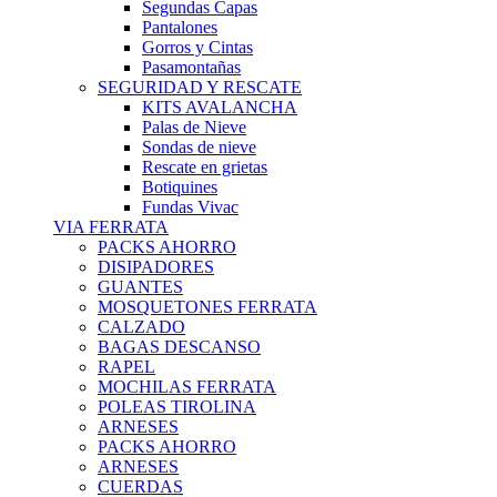
Segundas Capas
Pantalones
Gorros y Cintas
Pasamontañas
SEGURIDAD Y RESCATE
KITS AVALANCHA
Palas de Nieve
Sondas de nieve
Rescate en grietas
Botiquines
Fundas Vivac
VIA FERRATA
PACKS AHORRO
DISIPADORES
GUANTES
MOSQUETONES FERRATA
CALZADO
BAGAS DESCANSO
RAPEL
MOCHILAS FERRATA
POLEAS TIROLINA
ARNESES
PACKS AHORRO
ARNESES
CUERDAS