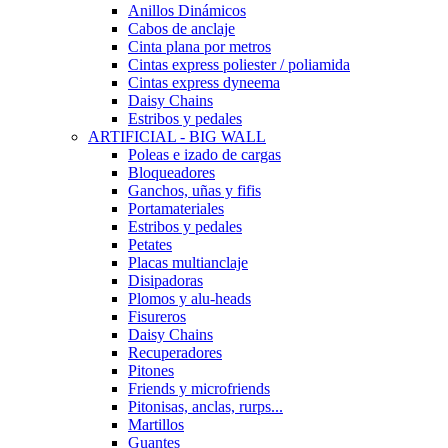
Anillos Dinámicos
Cabos de anclaje
Cinta plana por metros
Cintas express poliester / poliamida
Cintas express dyneema
Daisy Chains
Estribos y pedales
ARTIFICIAL - BIG WALL
Poleas e izado de cargas
Bloqueadores
Ganchos, uñas y fifis
Portamateriales
Estribos y pedales
Petates
Placas multianclaje
Disipadoras
Plomos y alu-heads
Fisureros
Daisy Chains
Recuperadores
Pitones
Friends y microfriends
Pitonisas, anclas, rurps...
Martillos
Guantes