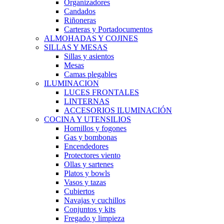
Organizadores
Candados
Riñoneras
Carteras y Portadocumentos
ALMOHADAS Y COJINES
SILLAS Y MESAS
Sillas y asientos
Mesas
Camas plegables
ILUMINACION
LUCES FRONTALES
LINTERNAS
ACCESORIOS ILUMINACIÓN
COCINA Y UTENSILIOS
Hornillos y fogones
Gas y bombonas
Encendedores
Protectores viento
Ollas y sartenes
Platos y bowls
Vasos y tazas
Cubiertos
Navajas y cuchillos
Conjuntos y kits
Fregado y limpieza