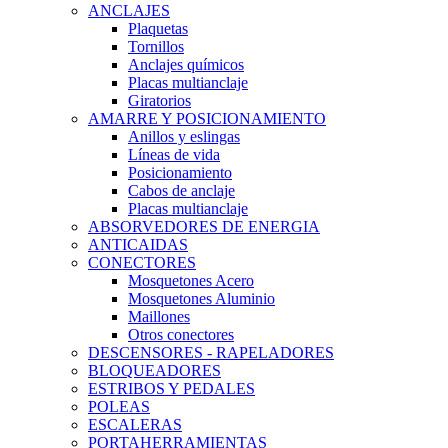
ANCLAJES
Plaquetas
Tornillos
Anclajes químicos
Placas multianclaje
Giratorios
AMARRE Y POSICIONAMIENTO
Anillos y eslingas
Líneas de vida
Posicionamiento
Cabos de anclaje
Placas multianclaje
ABSORVEDORES DE ENERGIA
ANTICAIDAS
CONECTORES
Mosquetones Acero
Mosquetones Aluminio
Maillones
Otros conectores
DESCENSORES - RAPELADORES
BLOQUEADORES
ESTRIBOS Y PEDALES
POLEAS
ESCALERAS
PORTAHERRAMIENTAS