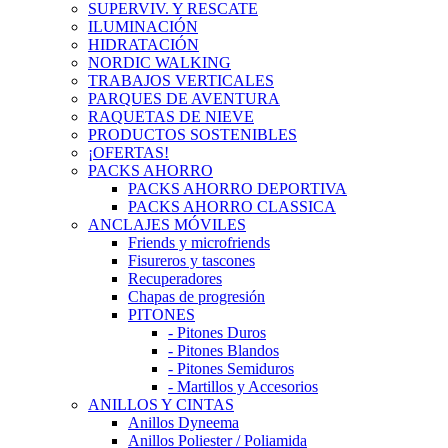
SUPERVIV. Y RESCATE
ILUMINACIÓN
HIDRATACIÓN
NORDIC WALKING
TRABAJOS VERTICALES
PARQUES DE AVENTURA
RAQUETAS DE NIEVE
PRODUCTOS SOSTENIBLES
¡OFERTAS!
PACKS AHORRO
PACKS AHORRO DEPORTIVA
PACKS AHORRO CLASSICA
ANCLAJES MÓVILES
Friends y microfriends
Fisureros y tascones
Recuperadores
Chapas de progresión
PITONES
- Pitones Duros
- Pitones Blandos
- Pitones Semiduros
- Martillos y Accesorios
ANILLOS Y CINTAS
Anillos Dyneema
Anillos Poliester / Poliamida