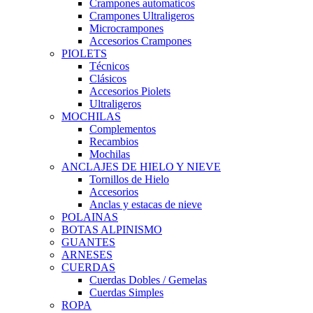
Crampones automaticos
Crampones Ultraligeros
Microcrampones
Accesorios Crampones
PIOLETS
Técnicos
Clásicos
Accesorios Piolets
Ultraligeros
MOCHILAS
Complementos
Recambios
Mochilas
ANCLAJES DE HIELO Y NIEVE
Tornillos de Hielo
Accesorios
Anclas y estacas de nieve
POLAINAS
BOTAS ALPINISMO
GUANTES
ARNESES
CUERDAS
Cuerdas Dobles / Gemelas
Cuerdas Simples
ROPA