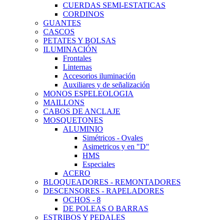
CUERDAS SEMI-ESTATICAS
CORDINOS
GUANTES
CASCOS
PETATES Y BOLSAS
ILUMINACIÓN
Frontales
Linternas
Accesorios iluminación
Auxiliares y de señalización
MONOS ESPELEOLOGIA
MAILLONS
CABOS DE ANCLAJE
MOSQUETONES
ALUMINIO
Simétricos - Ovales
Asimetricos y en "D"
HMS
Especiales
ACERO
BLOQUEADORES - REMONTADORES
DESCENSORES - RAPELADORES
OCHOS - 8
DE POLEAS O BARRAS
ESTRIBOS Y PEDALES