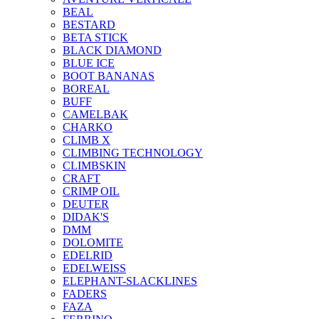
BEAL
BESTARD
BETA STICK
BLACK DIAMOND
BLUE ICE
BOOT BANANAS
BOREAL
BUFF
CAMELBAK
CHARKO
CLIMB X
CLIMBING TECHNOLOGY
CLIMBSKIN
CRAFT
CRIMP OIL
DEUTER
DIDAK'S
DMM
DOLOMITE
EDELRID
EDELWEISS
ELEPHANT-SLACKLINES
FADERS
FAZA