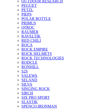
OUTDOOR RESEARCH
PEGUET
PETZL
PIEPS
POLAR BOTTLE
PRIMUS
QI'ROC
RAUMER
RAVELTIK
RED CHILI
ROCA
ROCK EMPIRE
ROCK HELMETS
ROCK TECHNOLOGIES
RODCLE
RONHILL
S2S
SALEWA
SELAND
SILVA
SINGING ROCK
SIRCH
SIX PRO SPORT
SLASTIK
SPENCO-IRONMAN