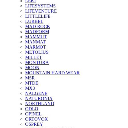
LEKI
LIFESYSTEMS
LIFEVENTURE
LITTLELIFE
LURBEL
MAD ROCK
MADFORM
MAMMUT
MANMAT
MARMOT
METOLIUS
MILLET
MONTURA
MOON
MOUNTAIN HARD WEAR
MSR
MTDE
MX3
NALGENE
NATURONIA
NORTHLAND
ODLO
OPINEL
ORTOVOX
OSPREY