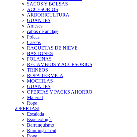
SACOS Y BOLSAS
ACCESORIOS
ARBORICULTURA
GUANTES
Arneses
cabos de anclaje
Poleas
Cascos
RAQUETAS DE NIEVE
BASTONES
POLAINAS
RECAMBIOS Y ACCESORIOS
TRINEOS
ROPA TERMICA
MOCHILAS
GUANTES
OFERTAS Y PACKS AHORRO
Material
Ropa
¡OFERTAS!
Escalada
Espeleología
Barranquismo
Running / Trail
Ropa