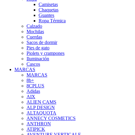
Camisetas
Chaquetas
Guantes
Ropa Térmica
Calzado
Mochilas
Cuerdas
Sacos de dormir
Pies de gato
Piolets y crampones
Iluminación
Cascos
MARCAS
MARCAS
8b+
8CPLUS
Adidas
AIX
ALIEN CAMS
ALP DESIGN
ALTAQUOTA
ANNECY COSMETICS
ANTHRON
ATIPICK
AVENTURE VERTICALE