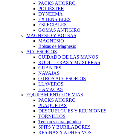
PACKS AHORRO
POLIÉSTER
DYNEEMA
EXTENSIBLES
ESPECIALES
GOMAS ANTIGIRO
MAGNESIO Y BOLSAS
MAGNESIO
Bolsas de Magnesio
ACCESORIOS
CUIDADO DE LAS MANOS
RODILLERAS Y MUSLERAS
GUANTES
NAVAJAS
OTROS ACCESORIOS
LLAVEROS
HAMACAS
EQUIPAMIENTO DE VIAS
PACKS AHORRO
PLAQUETAS
DESCUELGUES Y REUNIONES
TORNILLOS
Tensores para químico
SPITS Y BURILADORES
RESINAS Y ADHESIVOS