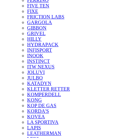
FERRINO
FIVE TEN
FIXE
FRICTION LABS
GARGOLA
GIBBON
GRIVEL
HILLY
HYDRAPACK
INFISPORT
INOOK
INSTINCT
ITW NEXUS
JOLUVI
JULBO
KATADYN
KLETTER RETTER
KOMPERDELL
KONG
KOP DE GAS
KORDA'S
KOVEA
LA SPORTIVA
LAPIS
LEATHERMAN