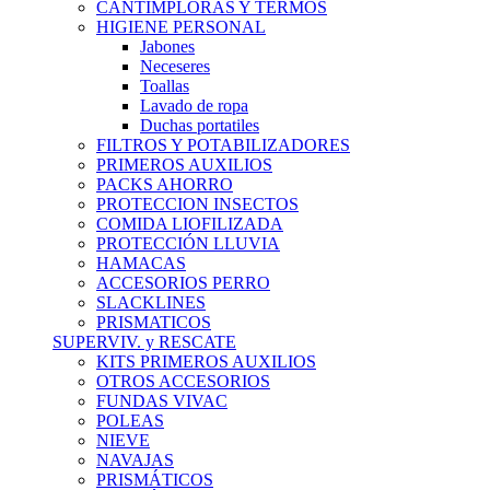
CANTIMPLORAS Y TERMOS
HIGIENE PERSONAL
Jabones
Neceseres
Toallas
Lavado de ropa
Duchas portatiles
FILTROS Y POTABILIZADORES
PRIMEROS AUXILIOS
PACKS AHORRO
PROTECCION INSECTOS
COMIDA LIOFILIZADA
PROTECCIÓN LLUVIA
HAMACAS
ACCESORIOS PERRO
SLACKLINES
PRISMATICOS
SUPERVIV. y RESCATE
KITS PRIMEROS AUXILIOS
OTROS ACCESORIOS
FUNDAS VIVAC
POLEAS
NIEVE
NAVAJAS
PRISMÁTICOS