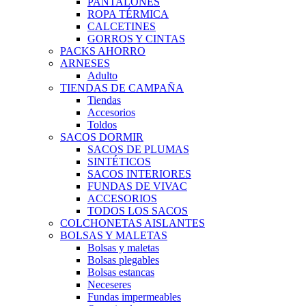
PANTALONES
ROPA TÉRMICA
CALCETINES
GORROS Y CINTAS
PACKS AHORRO
ARNESES
Adulto
TIENDAS DE CAMPAÑA
Tiendas
Accesorios
Toldos
SACOS DORMIR
SACOS DE PLUMAS
SINTÉTICOS
SACOS INTERIORES
FUNDAS DE VIVAC
ACCESORIOS
TODOS LOS SACOS
COLCHONETAS AISLANTES
BOLSAS Y MALETAS
Bolsas y maletas
Bolsas plegables
Bolsas estancas
Neceseres
Fundas impermeables