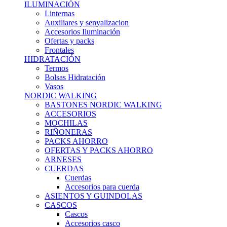
ILUMINACIÓN
Linternas
Auxiliares y senyalizacion
Accesorios Iluminación
Ofertas y packs
Frontales
HIDRATACIÓN
Termos
Bolsas Hidratación
Vasos
NORDIC WALKING
BASTONES NORDIC WALKING
ACCESORIOS
MOCHILAS
RIÑONERAS
PACKS AHORRO
OFERTAS Y PACKS AHORRO
ARNESES
CUERDAS
Cuerdas
Accesorios para cuerda
ASIENTOS Y GUINDOLAS
CASCOS
Cascos
Accesorios casco