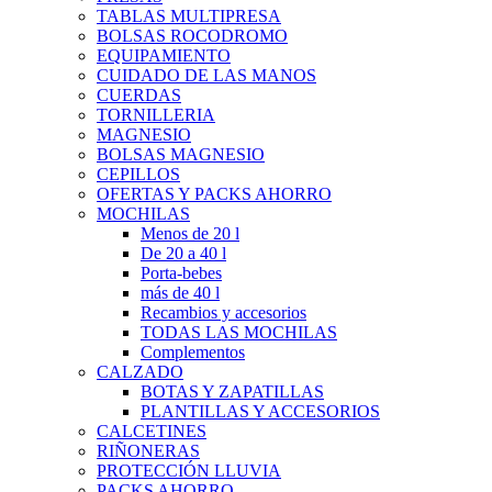
TABLAS MULTIPRESA
BOLSAS ROCODROMO
EQUIPAMIENTO
CUIDADO DE LAS MANOS
CUERDAS
TORNILLERIA
MAGNESIO
BOLSAS MAGNESIO
CEPILLOS
OFERTAS Y PACKS AHORRO
MOCHILAS
Menos de 20 l
De 20 a 40 l
Porta-bebes
más de 40 l
Recambios y accesorios
TODAS LAS MOCHILAS
Complementos
CALZADO
BOTAS Y ZAPATILLAS
PLANTILLAS Y ACCESORIOS
CALCETINES
RIÑONERAS
PROTECCIÓN LLUVIA
PACKS AHORRO