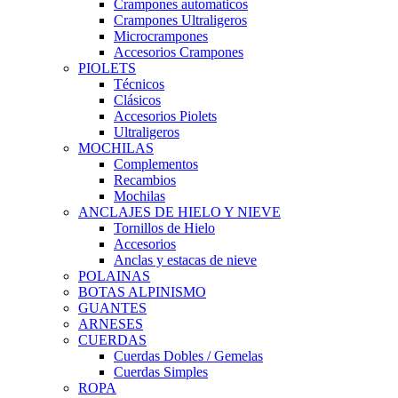
Crampones automaticos
Crampones Ultraligeros
Microcrampones
Accesorios Crampones
PIOLETS
Técnicos
Clásicos
Accesorios Piolets
Ultraligeros
MOCHILAS
Complementos
Recambios
Mochilas
ANCLAJES DE HIELO Y NIEVE
Tornillos de Hielo
Accesorios
Anclas y estacas de nieve
POLAINAS
BOTAS ALPINISMO
GUANTES
ARNESES
CUERDAS
Cuerdas Dobles / Gemelas
Cuerdas Simples
ROPA