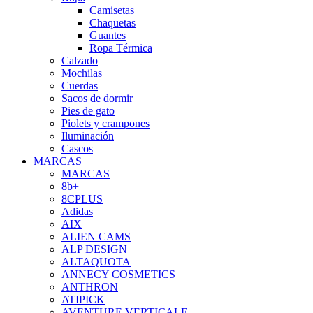
Camisetas
Chaquetas
Guantes
Ropa Térmica
Calzado
Mochilas
Cuerdas
Sacos de dormir
Pies de gato
Piolets y crampones
Iluminación
Cascos
MARCAS
MARCAS
8b+
8CPLUS
Adidas
AIX
ALIEN CAMS
ALP DESIGN
ALTAQUOTA
ANNECY COSMETICS
ANTHRON
ATIPICK
AVENTURE VERTICALE