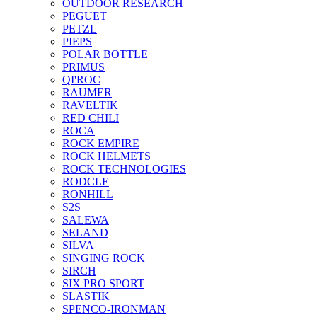
OUTDOOR RESEARCH
PEGUET
PETZL
PIEPS
POLAR BOTTLE
PRIMUS
QI'ROC
RAUMER
RAVELTIK
RED CHILI
ROCA
ROCK EMPIRE
ROCK HELMETS
ROCK TECHNOLOGIES
RODCLE
RONHILL
S2S
SALEWA
SELAND
SILVA
SINGING ROCK
SIRCH
SIX PRO SPORT
SLASTIK
SPENCO-IRONMAN