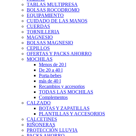
TABLAS MULTIPRESA
BOLSAS ROCODROMO
EQUIPAMIENTO
CUIDADO DE LAS MANOS
CUERDAS
TORNILLERIA
MAGNESIO
BOLSAS MAGNESIO
CEPILLOS
OFERTAS Y PACKS AHORRO
MOCHILAS
Menos de 20 l
De 20 a 40 l
Porta-bebes
más de 40 l
Recambios y accesorios
TODAS LAS MOCHILAS
Complementos
CALZADO
BOTAS Y ZAPATILLAS
PLANTILLAS Y ACCESORIOS
CALCETINES
RIÑONERAS
PROTECCIÓN LLUVIA
PACKS AHORRO