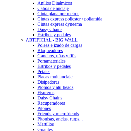
Anillos Dinámicos
Cabos de anclaje
Cinta plana por metros
Cintas express poliester / poliamida
Cintas express dyneema
Daisy Chains
Estribos y pedales
ARTIFICIAL - BIG WALL
Poleas e izado de cargas
Bloqueadores
Ganchos, uñas y fifis
Portamateriales
Estribos y pedales
Petates
Placas multianclaje
Disipadoras
Plomos y alu-heads
Fisureros
Daisy Chains
Recuperadores
Pitones
Friends y microfriends
Pitonisas, anclas, rurps...
Martillos
Guantes