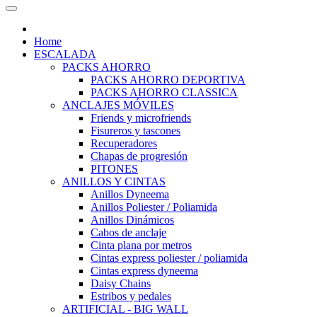
Home
ESCALADA
PACKS AHORRO
PACKS AHORRO DEPORTIVA
PACKS AHORRO CLASSICA
ANCLAJES MÓVILES
Friends y microfriends
Fisureros y tascones
Recuperadores
Chapas de progresión
PITONES
ANILLOS Y CINTAS
Anillos Dyneema
Anillos Poliester / Poliamida
Anillos Dinámicos
Cabos de anclaje
Cinta plana por metros
Cintas express poliester / poliamida
Cintas express dyneema
Daisy Chains
Estribos y pedales
ARTIFICIAL - BIG WALL