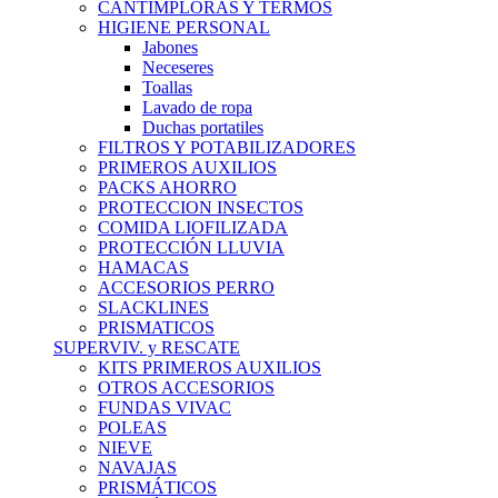
CANTIMPLORAS Y TERMOS
HIGIENE PERSONAL
Jabones
Neceseres
Toallas
Lavado de ropa
Duchas portatiles
FILTROS Y POTABILIZADORES
PRIMEROS AUXILIOS
PACKS AHORRO
PROTECCION INSECTOS
COMIDA LIOFILIZADA
PROTECCIÓN LLUVIA
HAMACAS
ACCESORIOS PERRO
SLACKLINES
PRISMATICOS
SUPERVIV. y RESCATE
KITS PRIMEROS AUXILIOS
OTROS ACCESORIOS
FUNDAS VIVAC
POLEAS
NIEVE
NAVAJAS
PRISMÁTICOS