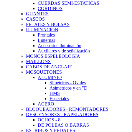
CUERDAS SEMI-ESTATICAS
CORDINOS
GUANTES
CASCOS
PETATES Y BOLSAS
ILUMINACIÓN
Frontales
Linternas
Accesorios iluminación
Auxiliares y de señalización
MONOS ESPELEOLOGIA
MAILLONS
CABOS DE ANCLAJE
MOSQUETONES
ALUMINIO
Simétricos - Ovales
Asimetricos y en "D"
HMS
Especiales
ACERO
BLOQUEADORES - REMONTADORES
DESCENSORES - RAPELADORES
OCHOS - 8
DE POLEAS O BARRAS
ESTRIBOS Y PEDALES