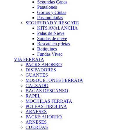
Segundas Capas
Pantalones
Gorros y Cintas
Pasamontañas
SEGURIDAD Y RESCATE
KITS AVALANCHA
Palas de Nieve
Sondas de nieve
Rescate en grietas
Botiquines
Fundas Vivac
VIA FERRATA
PACKS AHORRO
DISIPADORES
GUANTES
MOSQUETONES FERRATA
CALZADO
BAGAS DESCANSO
RAPEL
MOCHILAS FERRATA
POLEAS TIROLINA
ARNESES
PACKS AHORRO
ARNESES
CUERDAS