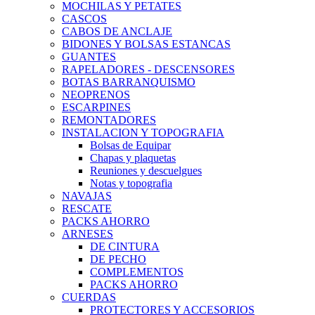
MOCHILAS Y PETATES
CASCOS
CABOS DE ANCLAJE
BIDONES Y BOLSAS ESTANCAS
GUANTES
RAPELADORES - DESCENSORES
BOTAS BARRANQUISMO
NEOPRENOS
ESCARPINES
REMONTADORES
INSTALACION Y TOPOGRAFIA
Bolsas de Equipar
Chapas y plaquetas
Reuniones y descuelgues
Notas y topografia
NAVAJAS
RESCATE
PACKS AHORRO
ARNESES
DE CINTURA
DE PECHO
COMPLEMENTOS
PACKS AHORRO
CUERDAS
PROTECTORES Y ACCESORIOS