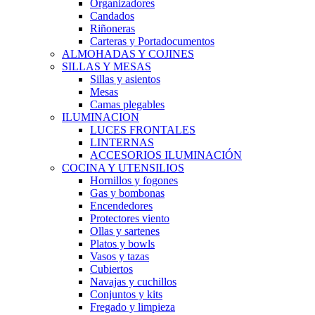
Organizadores
Candados
Riñoneras
Carteras y Portadocumentos
ALMOHADAS Y COJINES
SILLAS Y MESAS
Sillas y asientos
Mesas
Camas plegables
ILUMINACION
LUCES FRONTALES
LINTERNAS
ACCESORIOS ILUMINACIÓN
COCINA Y UTENSILIOS
Hornillos y fogones
Gas y bombonas
Encendedores
Protectores viento
Ollas y sartenes
Platos y bowls
Vasos y tazas
Cubiertos
Navajas y cuchillos
Conjuntos y kits
Fregado y limpieza