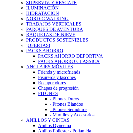
SUPERVIV. Y RESCATE
ILUMINACIÓN
HIDRATACIÓN
NORDIC WALKING
TRABAJOS VERTICALES
PARQUES DE AVENTURA
RAQUETAS DE NIEVE
PRODUCTOS SOSTENIBLES
¡OFERTAS!
PACKS AHORRO
PACKS AHORRO DEPORTIVA
PACKS AHORRO CLASSICA
ANCLAJES MÓVILES
Friends y microfriends
Fisureros y tascones
Recuperadores
Chapas de progresión
PITONES
- Pitones Duros
- Pitones Blandos
- Pitones Semiduros
- Martillos y Accesorios
ANILLOS Y CINTAS
Anillos Dyneema
Anillos Poliester / Poliamida