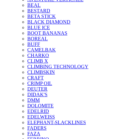
BEAL
BESTARD
BETA STICK
BLACK DIAMOND
BLUE ICE
BOOT BANANAS
BOREAL
BUFF
CAMELBAK
CHARKO
CLIMB X
CLIMBING TECHNOLOGY
CLIMBSKIN
CRAFT
CRIMP OIL
DEUTER
DIDAK'S
DMM
DOLOMITE
EDELRID
EDELWEISS
ELEPHANT-SLACKLINES
FADERS
FAZA