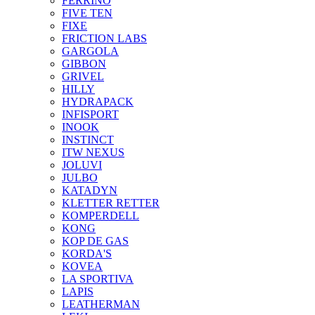
FERRINO
FIVE TEN
FIXE
FRICTION LABS
GARGOLA
GIBBON
GRIVEL
HILLY
HYDRAPACK
INFISPORT
INOOK
INSTINCT
ITW NEXUS
JOLUVI
JULBO
KATADYN
KLETTER RETTER
KOMPERDELL
KONG
KOP DE GAS
KORDA'S
KOVEA
LA SPORTIVA
LAPIS
LEATHERMAN