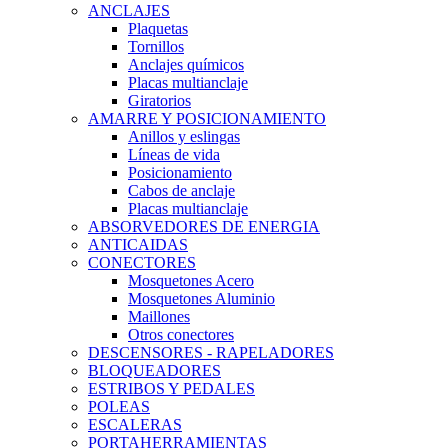
ANCLAJES
Plaquetas
Tornillos
Anclajes químicos
Placas multianclaje
Giratorios
AMARRE Y POSICIONAMIENTO
Anillos y eslingas
Líneas de vida
Posicionamiento
Cabos de anclaje
Placas multianclaje
ABSORVEDORES DE ENERGIA
ANTICAIDAS
CONECTORES
Mosquetones Acero
Mosquetones Aluminio
Maillones
Otros conectores
DESCENSORES - RAPELADORES
BLOQUEADORES
ESTRIBOS Y PEDALES
POLEAS
ESCALERAS
PORTAHERRAMIENTAS