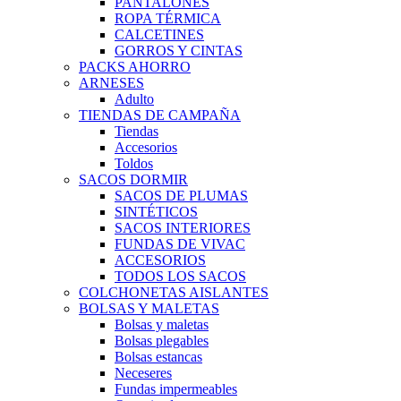
PANTALONES
ROPA TÉRMICA
CALCETINES
GORROS Y CINTAS
PACKS AHORRO
ARNESES
Adulto
TIENDAS DE CAMPAÑA
Tiendas
Accesorios
Toldos
SACOS DORMIR
SACOS DE PLUMAS
SINTÉTICOS
SACOS INTERIORES
FUNDAS DE VIVAC
ACCESORIOS
TODOS LOS SACOS
COLCHONETAS AISLANTES
BOLSAS Y MALETAS
Bolsas y maletas
Bolsas plegables
Bolsas estancas
Neceseres
Fundas impermeables