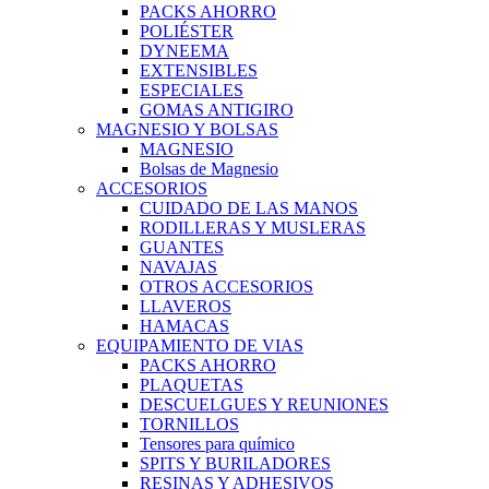
PACKS AHORRO
POLIÉSTER
DYNEEMA
EXTENSIBLES
ESPECIALES
GOMAS ANTIGIRO
MAGNESIO Y BOLSAS
MAGNESIO
Bolsas de Magnesio
ACCESORIOS
CUIDADO DE LAS MANOS
RODILLERAS Y MUSLERAS
GUANTES
NAVAJAS
OTROS ACCESORIOS
LLAVEROS
HAMACAS
EQUIPAMIENTO DE VIAS
PACKS AHORRO
PLAQUETAS
DESCUELGUES Y REUNIONES
TORNILLOS
Tensores para químico
SPITS Y BURILADORES
RESINAS Y ADHESIVOS