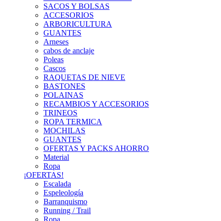
SACOS Y BOLSAS
ACCESORIOS
ARBORICULTURA
GUANTES
Arneses
cabos de anclaje
Poleas
Cascos
RAQUETAS DE NIEVE
BASTONES
POLAINAS
RECAMBIOS Y ACCESORIOS
TRINEOS
ROPA TERMICA
MOCHILAS
GUANTES
OFERTAS Y PACKS AHORRO
Material
Ropa
¡OFERTAS!
Escalada
Espeleología
Barranquismo
Running / Trail
Ropa