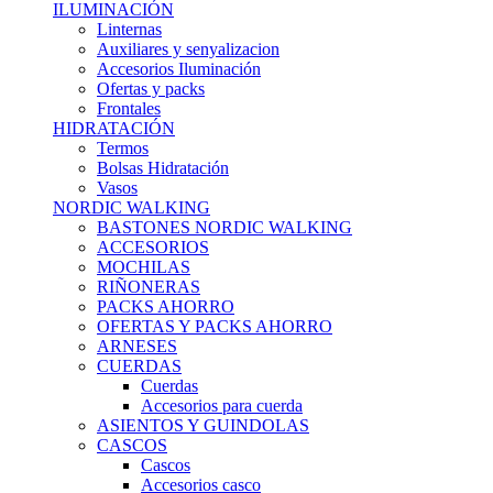
ILUMINACIÓN
Linternas
Auxiliares y senyalizacion
Accesorios Iluminación
Ofertas y packs
Frontales
HIDRATACIÓN
Termos
Bolsas Hidratación
Vasos
NORDIC WALKING
BASTONES NORDIC WALKING
ACCESORIOS
MOCHILAS
RIÑONERAS
PACKS AHORRO
OFERTAS Y PACKS AHORRO
ARNESES
CUERDAS
Cuerdas
Accesorios para cuerda
ASIENTOS Y GUINDOLAS
CASCOS
Cascos
Accesorios casco