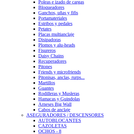
Poleas e izado de cargas
Bloqueadores
Ganchos, uñas y fifis
Portamateriales
Estribos y pedales
Petates
Placas multianclaje
Disipadoras
Plomos y alu-heads
Fisureros
Daisy Chains
Recuperadores
Pitones
Friends y microfriends
Pitonisas, anclas, rurps...
Martillos
Guantes
Rodilleras y Musleras
Hamacas y Guindolas
Arneses Big Wall
Cabos de anclaje
ASEGURADORES / DESCENSORES
AUTOBLOCANTES
CAZOLETAS
OCHOS - 8