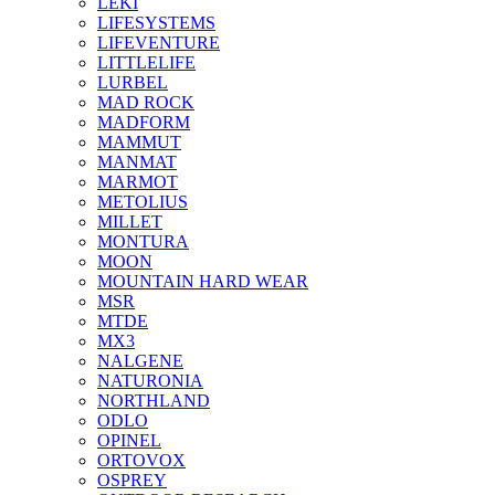
LEKI
LIFESYSTEMS
LIFEVENTURE
LITTLELIFE
LURBEL
MAD ROCK
MADFORM
MAMMUT
MANMAT
MARMOT
METOLIUS
MILLET
MONTURA
MOON
MOUNTAIN HARD WEAR
MSR
MTDE
MX3
NALGENE
NATURONIA
NORTHLAND
ODLO
OPINEL
ORTOVOX
OSPREY