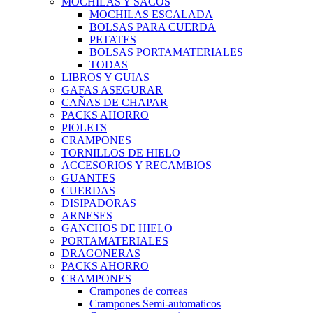
MOCHILAS Y SACOS
MOCHILAS ESCALADA
BOLSAS PARA CUERDA
PETATES
BOLSAS PORTAMATERIALES
TODAS
LIBROS Y GUIAS
GAFAS ASEGURAR
CAÑAS DE CHAPAR
PACKS AHORRO
PIOLETS
CRAMPONES
TORNILLOS DE HIELO
ACCESORIOS Y RECAMBIOS
GUANTES
CUERDAS
DISIPADORAS
ARNESES
GANCHOS DE HIELO
PORTAMATERIALES
DRAGONERAS
PACKS AHORRO
CRAMPONES
Crampones de correas
Crampones Semi-automaticos