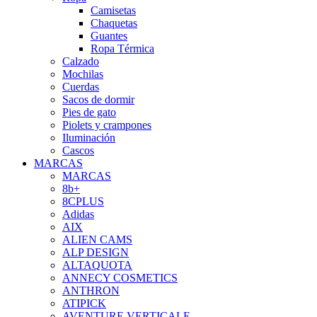
Camisetas
Chaquetas
Guantes
Ropa Térmica
Calzado
Mochilas
Cuerdas
Sacos de dormir
Pies de gato
Piolets y crampones
Iluminación
Cascos
MARCAS
MARCAS
8b+
8CPLUS
Adidas
AIX
ALIEN CAMS
ALP DESIGN
ALTAQUOTA
ANNECY COSMETICS
ANTHRON
ATIPICK
AVENTURE VERTICALE