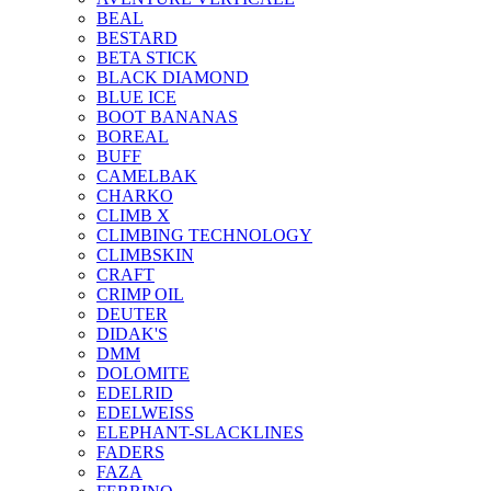
BEAL
BESTARD
BETA STICK
BLACK DIAMOND
BLUE ICE
BOOT BANANAS
BOREAL
BUFF
CAMELBAK
CHARKO
CLIMB X
CLIMBING TECHNOLOGY
CLIMBSKIN
CRAFT
CRIMP OIL
DEUTER
DIDAK'S
DMM
DOLOMITE
EDELRID
EDELWEISS
ELEPHANT-SLACKLINES
FADERS
FAZA