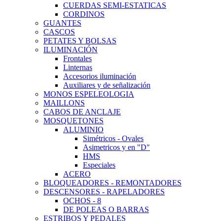
CUERDAS SEMI-ESTATICAS
CORDINOS
GUANTES
CASCOS
PETATES Y BOLSAS
ILUMINACIÓN
Frontales
Linternas
Accesorios iluminación
Auxiliares y de señalización
MONOS ESPELEOLOGIA
MAILLONS
CABOS DE ANCLAJE
MOSQUETONES
ALUMINIO
Simétricos - Ovales
Asimetricos y en "D"
HMS
Especiales
ACERO
BLOQUEADORES - REMONTADORES
DESCENSORES - RAPELADORES
OCHOS - 8
DE POLEAS O BARRAS
ESTRIBOS Y PEDALES