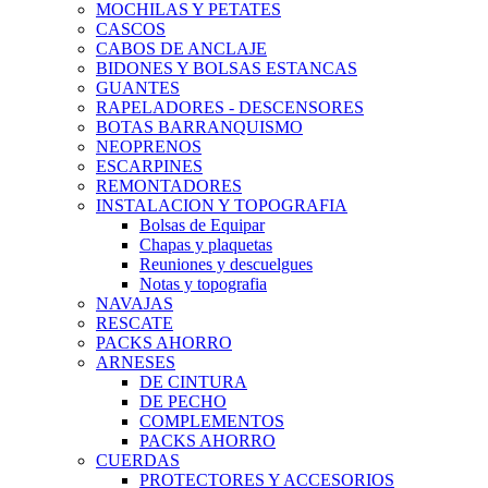
MOCHILAS Y PETATES
CASCOS
CABOS DE ANCLAJE
BIDONES Y BOLSAS ESTANCAS
GUANTES
RAPELADORES - DESCENSORES
BOTAS BARRANQUISMO
NEOPRENOS
ESCARPINES
REMONTADORES
INSTALACION Y TOPOGRAFIA
Bolsas de Equipar
Chapas y plaquetas
Reuniones y descuelgues
Notas y topografia
NAVAJAS
RESCATE
PACKS AHORRO
ARNESES
DE CINTURA
DE PECHO
COMPLEMENTOS
PACKS AHORRO
CUERDAS
PROTECTORES Y ACCESORIOS