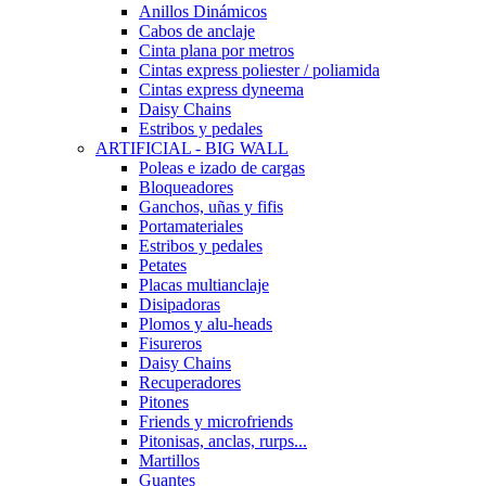
Anillos Dinámicos
Cabos de anclaje
Cinta plana por metros
Cintas express poliester / poliamida
Cintas express dyneema
Daisy Chains
Estribos y pedales
ARTIFICIAL - BIG WALL
Poleas e izado de cargas
Bloqueadores
Ganchos, uñas y fifis
Portamateriales
Estribos y pedales
Petates
Placas multianclaje
Disipadoras
Plomos y alu-heads
Fisureros
Daisy Chains
Recuperadores
Pitones
Friends y microfriends
Pitonisas, anclas, rurps...
Martillos
Guantes