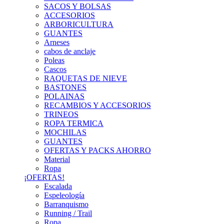
SACOS Y BOLSAS
ACCESORIOS
ARBORICULTURA
GUANTES
Arneses
cabos de anclaje
Poleas
Cascos
RAQUETAS DE NIEVE
BASTONES
POLAINAS
RECAMBIOS Y ACCESORIOS
TRINEOS
ROPA TERMICA
MOCHILAS
GUANTES
OFERTAS Y PACKS AHORRO
Material
Ropa
¡OFERTAS!
Escalada
Espeleología
Barranquismo
Running / Trail
Ropa