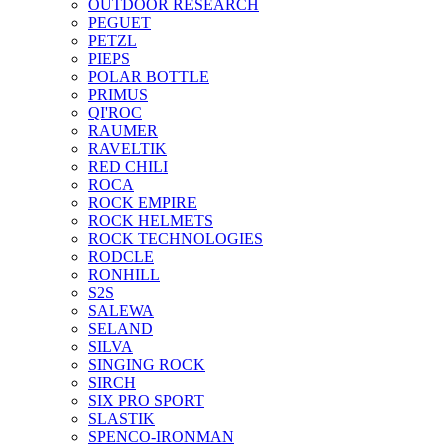
OUTDOOR RESEARCH
PEGUET
PETZL
PIEPS
POLAR BOTTLE
PRIMUS
QI'ROC
RAUMER
RAVELTIK
RED CHILI
ROCA
ROCK EMPIRE
ROCK HELMETS
ROCK TECHNOLOGIES
RODCLE
RONHILL
S2S
SALEWA
SELAND
SILVA
SINGING ROCK
SIRCH
SIX PRO SPORT
SLASTIK
SPENCO-IRONMAN