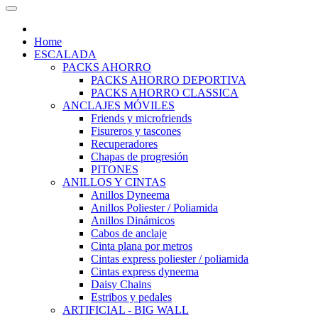
Home
ESCALADA
PACKS AHORRO
PACKS AHORRO DEPORTIVA
PACKS AHORRO CLASSICA
ANCLAJES MÓVILES
Friends y microfriends
Fisureros y tascones
Recuperadores
Chapas de progresión
PITONES
ANILLOS Y CINTAS
Anillos Dyneema
Anillos Poliester / Poliamida
Anillos Dinámicos
Cabos de anclaje
Cinta plana por metros
Cintas express poliester / poliamida
Cintas express dyneema
Daisy Chains
Estribos y pedales
ARTIFICIAL - BIG WALL