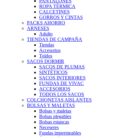
PANTALONES
ROPA TÉRMICA
CALCETINES
GORROS Y CINTAS
PACKS AHORRO
ARNESES
Adulto
TIENDAS DE CAMPAÑA
Tiendas
Accesorios
Toldos
SACOS DORMIR
SACOS DE PLUMAS
SINTÉTICOS
SACOS INTERIORES
FUNDAS DE VIVAC
ACCESORIOS
TODOS LOS SACOS
COLCHONETAS AISLANTES
BOLSAS Y MALETAS
Bolsas y maletas
Bolsas plegables
Bolsas estancas
Neceseres
Fundas impermeables