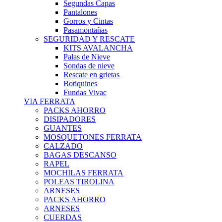
Segundas Capas
Pantalones
Gorros y Cintas
Pasamontañas
SEGURIDAD Y RESCATE
KITS AVALANCHA
Palas de Nieve
Sondas de nieve
Rescate en grietas
Botiquines
Fundas Vivac
VIA FERRATA
PACKS AHORRO
DISIPADORES
GUANTES
MOSQUETONES FERRATA
CALZADO
BAGAS DESCANSO
RAPEL
MOCHILAS FERRATA
POLEAS TIROLINA
ARNESES
PACKS AHORRO
ARNESES
CUERDAS