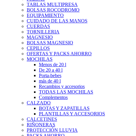
TABLAS MULTIPRESA
BOLSAS ROCODROMO
EQUIPAMIENTO
CUIDADO DE LAS MANOS
CUERDAS
TORNILLERIA
MAGNESIO
BOLSAS MAGNESIO
CEPILLOS
OFERTAS Y PACKS AHORRO
MOCHILAS
Menos de 20 l
De 20 a 40 l
Porta-bebes
más de 40 l
Recambios y accesorios
TODAS LAS MOCHILAS
Complementos
CALZADO
BOTAS Y ZAPATILLAS
PLANTILLAS Y ACCESORIOS
CALCETINES
RIÑONERAS
PROTECCIÓN LLUVIA
PACKS AHORRO