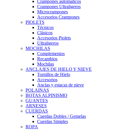
Crampones automaticos
Crampones Ultraligeros
Microcrampones
Accesorios Crampones
PIOLETS
Técnicos
Clásicos
Accesorios Piolets
Ultraligeros
MOCHILAS
Complementos
Recambios
Mochilas
ANCLAJES DE HIELO Y NIEVE
Tornillos de Hielo
Accesorios
Anclas y estacas de nieve
POLAINAS
BOTAS ALPINISMO
GUANTES
ARNESES
CUERDAS
Cuerdas Dobles / Gemelas
Cuerdas Simples
ROPA