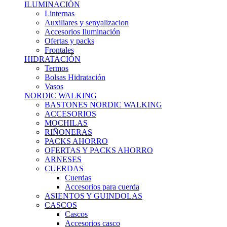
ILUMINACIÓN
Linternas
Auxiliares y senyalizacion
Accesorios Iluminación
Ofertas y packs
Frontales
HIDRATACIÓN
Termos
Bolsas Hidratación
Vasos
NORDIC WALKING
BASTONES NORDIC WALKING
ACCESORIOS
MOCHILAS
RIÑONERAS
PACKS AHORRO
OFERTAS Y PACKS AHORRO
ARNESES
CUERDAS
Cuerdas
Accesorios para cuerda
ASIENTOS Y GUINDOLAS
CASCOS
Cascos
Accesorios casco