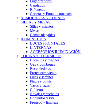
Organizadores
Candados
Riñoneras
Carteras y Portadocumentos
ALMOHADAS Y COJINES
SILLAS Y MESAS
Sillas y asientos
Mesas
Camas plegables
ILUMINACION
LUCES FRONTALES
LINTERNAS
ACCESORIOS ILUMINACIÓN
COCINA Y UTENSILIOS
Hornillos y fogones
Gas y bombonas
Encendedores
Protectores viento
Ollas y sartenes
Platos y bowls
Vasos y tazas
Cubiertos
Navajas y cuchillos
Conjuntos y kits
Fregado y limpieza