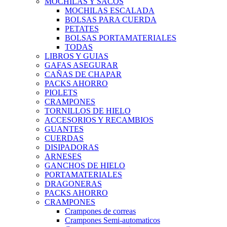
MOCHILAS Y SACOS
MOCHILAS ESCALADA
BOLSAS PARA CUERDA
PETATES
BOLSAS PORTAMATERIALES
TODAS
LIBROS Y GUIAS
GAFAS ASEGURAR
CAÑAS DE CHAPAR
PACKS AHORRO
PIOLETS
CRAMPONES
TORNILLOS DE HIELO
ACCESORIOS Y RECAMBIOS
GUANTES
CUERDAS
DISIPADORAS
ARNESES
GANCHOS DE HIELO
PORTAMATERIALES
DRAGONERAS
PACKS AHORRO
CRAMPONES
Crampones de correas
Crampones Semi-automaticos