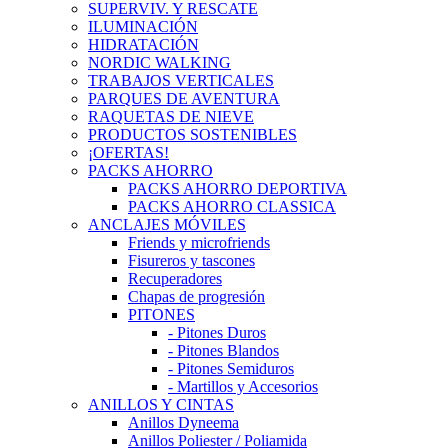
SUPERVIV. Y RESCATE
ILUMINACIÓN
HIDRATACIÓN
NORDIC WALKING
TRABAJOS VERTICALES
PARQUES DE AVENTURA
RAQUETAS DE NIEVE
PRODUCTOS SOSTENIBLES
¡OFERTAS!
PACKS AHORRO
PACKS AHORRO DEPORTIVA
PACKS AHORRO CLASSICA
ANCLAJES MÓVILES
Friends y microfriends
Fisureros y tascones
Recuperadores
Chapas de progresión
PITONES
- Pitones Duros
- Pitones Blandos
- Pitones Semiduros
- Martillos y Accesorios
ANILLOS Y CINTAS
Anillos Dyneema
Anillos Poliester / Poliamida