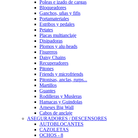
Poleas e izado de cargas
Bloqueadores
Ganchos, uñas y fifis
Portamateriales
Estribos y pedales
Petates
Placas multianclaje
Disipadoras
Plomos y alu-heads
Fisureros
Daisy Chains
Recuperadores
Pitones
Friends y microfriends
Pitonisas, anclas, rurps...
Martillos
Guantes
Rodilleras y Musleras
Hamacas y Guindolas
Arneses Big Wall
Cabos de anclaje
ASEGURADORES / DESCENSORES
AUTOBLOCANTES
CAZOLETAS
OCHOS - 8