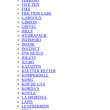
FERRINO
FIVE TEN
FIXE
FRICTION LABS
GARGOLA
GIBBON
GRIVEL
HILLY
HYDRAPACK
INFISPORT
INOOK
INSTINCT
ITW NEXUS
JOLUVI
JULBO
KATADYN
KLETTER RETTER
KOMPERDELL
KONG
KOP DE GAS
KORDA'S
KOVEA
LA SPORTIVA
LAPIS
LEATHERMAN