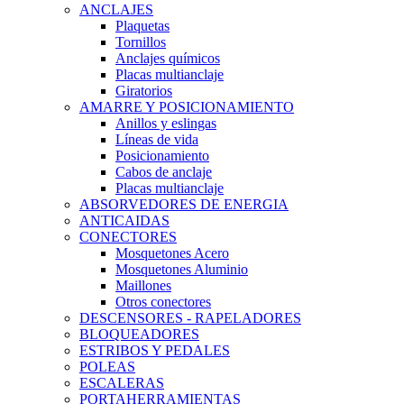
ANCLAJES
Plaquetas
Tornillos
Anclajes químicos
Placas multianclaje
Giratorios
AMARRE Y POSICIONAMIENTO
Anillos y eslingas
Líneas de vida
Posicionamiento
Cabos de anclaje
Placas multianclaje
ABSORVEDORES DE ENERGIA
ANTICAIDAS
CONECTORES
Mosquetones Acero
Mosquetones Aluminio
Maillones
Otros conectores
DESCENSORES - RAPELADORES
BLOQUEADORES
ESTRIBOS Y PEDALES
POLEAS
ESCALERAS
PORTAHERRAMIENTAS