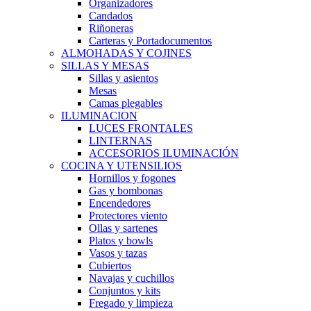
Organizadores
Candados
Riñoneras
Carteras y Portadocumentos
ALMOHADAS Y COJINES
SILLAS Y MESAS
Sillas y asientos
Mesas
Camas plegables
ILUMINACION
LUCES FRONTALES
LINTERNAS
ACCESORIOS ILUMINACIÓN
COCINA Y UTENSILIOS
Hornillos y fogones
Gas y bombonas
Encendedores
Protectores viento
Ollas y sartenes
Platos y bowls
Vasos y tazas
Cubiertos
Navajas y cuchillos
Conjuntos y kits
Fregado y limpieza