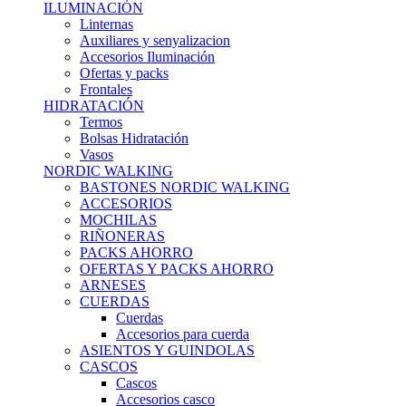
ILUMINACIÓN
Linternas
Auxiliares y senyalizacion
Accesorios Iluminación
Ofertas y packs
Frontales
HIDRATACIÓN
Termos
Bolsas Hidratación
Vasos
NORDIC WALKING
BASTONES NORDIC WALKING
ACCESORIOS
MOCHILAS
RIÑONERAS
PACKS AHORRO
OFERTAS Y PACKS AHORRO
ARNESES
CUERDAS
Cuerdas
Accesorios para cuerda
ASIENTOS Y GUINDOLAS
CASCOS
Cascos
Accesorios casco