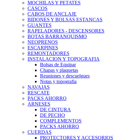
MOCHILAS Y PETATES
CASCOS
CABOS DE ANCLAJE
BIDONES Y BOLSAS ESTANCAS
GUANTES
RAPELADORES - DESCENSORES
BOTAS BARRANQUISMO
NEOPRENOS
ESCARPINES
REMONTADORES
INSTALACION Y TOPOGRAFIA
Bolsas de Equipar
Chapas y plaquetas
Reuniones y descuelgues
Notas y topografia
NAVAJAS
RESCATE
PACKS AHORRO
ARNESES
DE CINTURA
DE PECHO
COMPLEMENTOS
PACKS AHORRO
CUERDAS
PROTECTORES Y ACCESORIOS