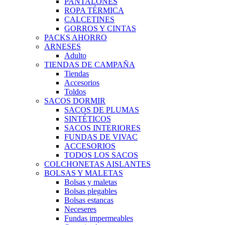
PANTALONES
ROPA TÉRMICA
CALCETINES
GORROS Y CINTAS
PACKS AHORRO
ARNESES
Adulto
TIENDAS DE CAMPAÑA
Tiendas
Accesorios
Toldos
SACOS DORMIR
SACOS DE PLUMAS
SINTÉTICOS
SACOS INTERIORES
FUNDAS DE VIVAC
ACCESORIOS
TODOS LOS SACOS
COLCHONETAS AISLANTES
BOLSAS Y MALETAS
Bolsas y maletas
Bolsas plegables
Bolsas estancas
Neceseres
Fundas impermeables