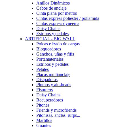
Anillos Dinámicos
Cabos de anclaje
Cinta plana por metros
Cintas express poliester / poliamida
Cintas express dyneema
Daisy Chains
Estribos y pedales
ARTIFICIAL - BIG WALL
Poleas e izado de cargas
Bloqueadores
Ganchos, uñas y fifis
Portamateriales
Estribos y pedales
Petates
Placas multianclaje
Disipadoras
Plomos y alu-heads
Fisureros
Daisy Chains
Recuperadores
Pitones
Friends y microfriends
Pitonisas, anclas, rurps...
Martillos
Guantes