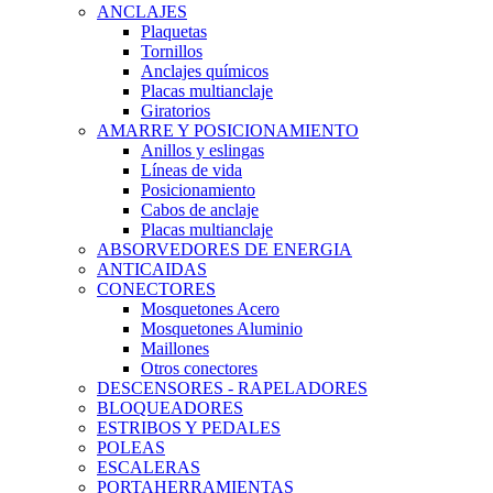
ANCLAJES
Plaquetas
Tornillos
Anclajes químicos
Placas multianclaje
Giratorios
AMARRE Y POSICIONAMIENTO
Anillos y eslingas
Líneas de vida
Posicionamiento
Cabos de anclaje
Placas multianclaje
ABSORVEDORES DE ENERGIA
ANTICAIDAS
CONECTORES
Mosquetones Acero
Mosquetones Aluminio
Maillones
Otros conectores
DESCENSORES - RAPELADORES
BLOQUEADORES
ESTRIBOS Y PEDALES
POLEAS
ESCALERAS
PORTAHERRAMIENTAS