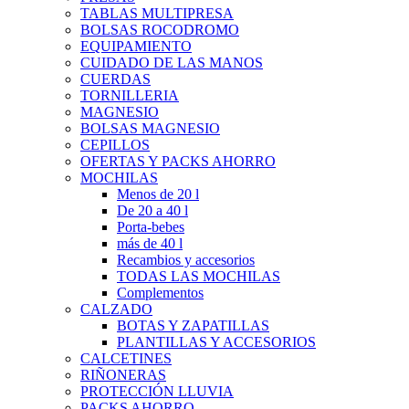
TABLAS MULTIPRESA
BOLSAS ROCODROMO
EQUIPAMIENTO
CUIDADO DE LAS MANOS
CUERDAS
TORNILLERIA
MAGNESIO
BOLSAS MAGNESIO
CEPILLOS
OFERTAS Y PACKS AHORRO
MOCHILAS
Menos de 20 l
De 20 a 40 l
Porta-bebes
más de 40 l
Recambios y accesorios
TODAS LAS MOCHILAS
Complementos
CALZADO
BOTAS Y ZAPATILLAS
PLANTILLAS Y ACCESORIOS
CALCETINES
RIÑONERAS
PROTECCIÓN LLUVIA
PACKS AHORRO