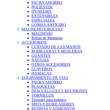
PACKS AHORRO
POLIÉSTER
DYNEEMA
EXTENSIBLES
ESPECIALES
GOMAS ANTIGIRO
MAGNESIO Y BOLSAS
MAGNESIO
Bolsas de Magnesio
ACCESORIOS
CUIDADO DE LAS MANOS
RODILLERAS Y MUSLERAS
GUANTES
NAVAJAS
OTROS ACCESORIOS
LLAVEROS
HAMACAS
EQUIPAMIENTO DE VIAS
PACKS AHORRO
PLAQUETAS
DESCUELGUES Y REUNIONES
TORNILLOS
Tensores para químico
SPITS Y BURILADORES
RESINAS Y ADHESIVOS