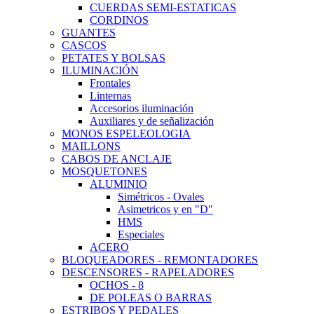
CUERDAS SEMI-ESTATICAS
CORDINOS
GUANTES
CASCOS
PETATES Y BOLSAS
ILUMINACIÓN
Frontales
Linternas
Accesorios iluminación
Auxiliares y de señalización
MONOS ESPELEOLOGIA
MAILLONS
CABOS DE ANCLAJE
MOSQUETONES
ALUMINIO
Simétricos - Ovales
Asimetricos y en "D"
HMS
Especiales
ACERO
BLOQUEADORES - REMONTADORES
DESCENSORES - RAPELADORES
OCHOS - 8
DE POLEAS O BARRAS
ESTRIBOS Y PEDALES