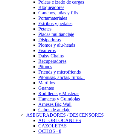
Poleas e izado de cargas
Bloqueadores
Ganchos, uñas y fifis
Portamateriales
Estribos y pedales
Petates
Placas multianclaje
Disipadoras
Plomos y alu-heads
Fisureros
Daisy Chains
Recuperadores
Pitones
Friends y microfriends
Pitonisas, anclas, rurps...
Martillos
Guantes
Rodilleras y Musleras
Hamacas y Guindolas
Arneses Big Wall
Cabos de anclaje
ASEGURADORES / DESCENSORES
AUTOBLOCANTES
CAZOLETAS
OCHOS - 8