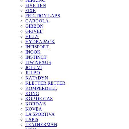
FERRINO
FIVE TEN
FIXE
FRICTION LABS
GARGOLA
GIBBON
GRIVEL
HILLY
HYDRAPACK
INFISPORT
INOOK
INSTINCT
ITW NEXUS
JOLUVI
JULBO
KATADYN
KLETTER RETTER
KOMPERDELL
KONG
KOP DE GAS
KORDA'S
KOVEA
LA SPORTIVA
LAPIS
LEATHERMAN