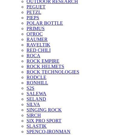
OUTDOOR RESEARCH
PEGUET
PETZL
PIEPS
POLAR BOTTLE
PRIMUS
QI'ROC
RAUMER
RAVELTIK
RED CHILI
ROCA
ROCK EMPIRE
ROCK HELMETS
ROCK TECHNOLOGIES
RODCLE
RONHILL
S2S
SALEWA
SELAND
SILVA
SINGING ROCK
SIRCH
SIX PRO SPORT
SLASTIK
SPENCO-IRONMAN