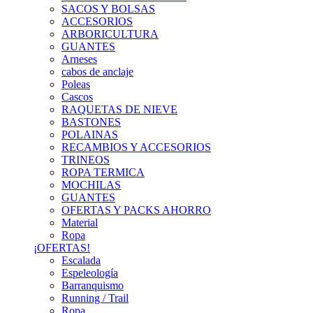
SACOS Y BOLSAS
ACCESORIOS
ARBORICULTURA
GUANTES
Arneses
cabos de anclaje
Poleas
Cascos
RAQUETAS DE NIEVE
BASTONES
POLAINAS
RECAMBIOS Y ACCESORIOS
TRINEOS
ROPA TERMICA
MOCHILAS
GUANTES
OFERTAS Y PACKS AHORRO
Material
Ropa
¡OFERTAS!
Escalada
Espeleología
Barranquismo
Running / Trail
Ropa