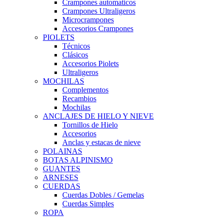
Crampones automaticos
Crampones Ultraligeros
Microcrampones
Accesorios Crampones
PIOLETS
Técnicos
Clásicos
Accesorios Piolets
Ultraligeros
MOCHILAS
Complementos
Recambios
Mochilas
ANCLAJES DE HIELO Y NIEVE
Tornillos de Hielo
Accesorios
Anclas y estacas de nieve
POLAINAS
BOTAS ALPINISMO
GUANTES
ARNESES
CUERDAS
Cuerdas Dobles / Gemelas
Cuerdas Simples
ROPA