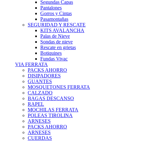
Segundas Capas
Pantalones
Gorros y Cintas
Pasamontañas
SEGURIDAD Y RESCATE
KITS AVALANCHA
Palas de Nieve
Sondas de nieve
Rescate en grietas
Botiquines
Fundas Vivac
VIA FERRATA
PACKS AHORRO
DISIPADORES
GUANTES
MOSQUETONES FERRATA
CALZADO
BAGAS DESCANSO
RAPEL
MOCHILAS FERRATA
POLEAS TIROLINA
ARNESES
PACKS AHORRO
ARNESES
CUERDAS