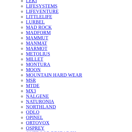
LEKI
LIFESYSTEMS
LIFEVENTURE
LITTLELIFE
LURBEL
MAD ROCK
MADFORM
MAMMUT
MANMAT
MARMOT
METOLIUS
MILLET
MONTURA
MOON
MOUNTAIN HARD WEAR
MSR
MTDE
MX3
NALGENE
NATURONIA
NORTHLAND
ODLO
OPINEL
ORTOVOX
OSPREY