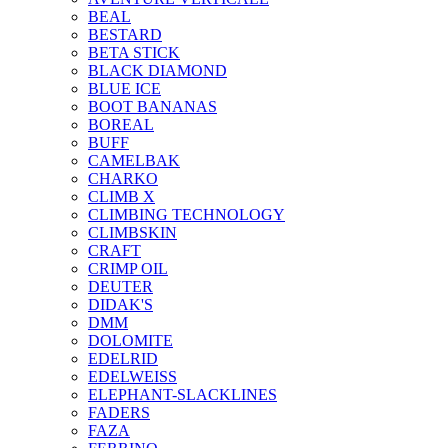
BEAL
BESTARD
BETA STICK
BLACK DIAMOND
BLUE ICE
BOOT BANANAS
BOREAL
BUFF
CAMELBAK
CHARKO
CLIMB X
CLIMBING TECHNOLOGY
CLIMBSKIN
CRAFT
CRIMP OIL
DEUTER
DIDAK'S
DMM
DOLOMITE
EDELRID
EDELWEISS
ELEPHANT-SLACKLINES
FADERS
FAZA