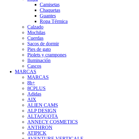
Camisetas
Chaquetas
Guantes
Ropa Térmica
Calzado
Mochilas
Cuerdas
Sacos de dormir
Pies de gato
Piolets y crampones
Iluminación
Cascos
MARCAS
MARCAS
8b+
8CPLUS
Adidas
AIX
ALIEN CAMS
ALP DESIGN
ALTAQUOTA
ANNECY COSMETICS
ANTHRON
ATIPICK
AVENTURE VERTICALE