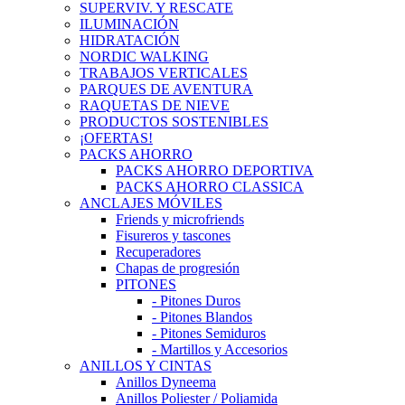
SUPERVIV. Y RESCATE
ILUMINACIÓN
HIDRATACIÓN
NORDIC WALKING
TRABAJOS VERTICALES
PARQUES DE AVENTURA
RAQUETAS DE NIEVE
PRODUCTOS SOSTENIBLES
¡OFERTAS!
PACKS AHORRO
PACKS AHORRO DEPORTIVA
PACKS AHORRO CLASSICA
ANCLAJES MÓVILES
Friends y microfriends
Fisureros y tascones
Recuperadores
Chapas de progresión
PITONES
- Pitones Duros
- Pitones Blandos
- Pitones Semiduros
- Martillos y Accesorios
ANILLOS Y CINTAS
Anillos Dyneema
Anillos Poliester / Poliamida