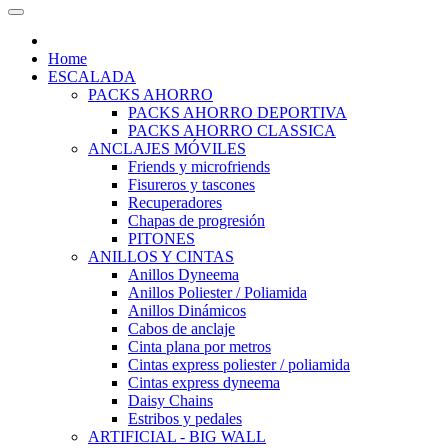
Home
ESCALADA
PACKS AHORRO
PACKS AHORRO DEPORTIVA
PACKS AHORRO CLASSICA
ANCLAJES MÓVILES
Friends y microfriends
Fisureros y tascones
Recuperadores
Chapas de progresión
PITONES
ANILLOS Y CINTAS
Anillos Dyneema
Anillos Poliester / Poliamida
Anillos Dinámicos
Cabos de anclaje
Cinta plana por metros
Cintas express poliester / poliamida
Cintas express dyneema
Daisy Chains
Estribos y pedales
ARTIFICIAL - BIG WALL