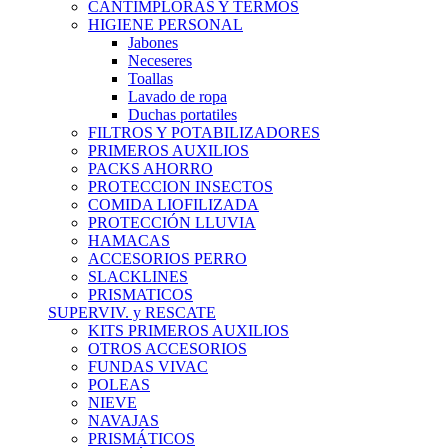
CANTIMPLORAS Y TERMOS
HIGIENE PERSONAL
Jabones
Neceseres
Toallas
Lavado de ropa
Duchas portatiles
FILTROS Y POTABILIZADORES
PRIMEROS AUXILIOS
PACKS AHORRO
PROTECCION INSECTOS
COMIDA LIOFILIZADA
PROTECCIÓN LLUVIA
HAMACAS
ACCESORIOS PERRO
SLACKLINES
PRISMATICOS
SUPERVIV. y RESCATE
KITS PRIMEROS AUXILIOS
OTROS ACCESORIOS
FUNDAS VIVAC
POLEAS
NIEVE
NAVAJAS
PRISMÁTICOS