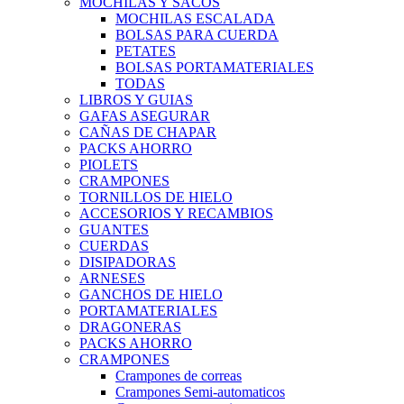
MOCHILAS Y SACOS
MOCHILAS ESCALADA
BOLSAS PARA CUERDA
PETATES
BOLSAS PORTAMATERIALES
TODAS
LIBROS Y GUIAS
GAFAS ASEGURAR
CAÑAS DE CHAPAR
PACKS AHORRO
PIOLETS
CRAMPONES
TORNILLOS DE HIELO
ACCESORIOS Y RECAMBIOS
GUANTES
CUERDAS
DISIPADORAS
ARNESES
GANCHOS DE HIELO
PORTAMATERIALES
DRAGONERAS
PACKS AHORRO
CRAMPONES
Crampones de correas
Crampones Semi-automaticos