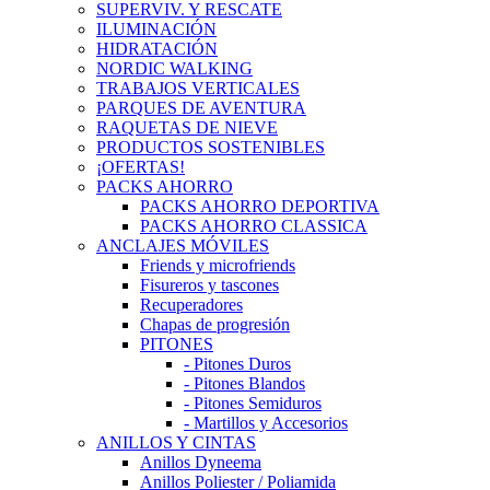
SUPERVIV. Y RESCATE
ILUMINACIÓN
HIDRATACIÓN
NORDIC WALKING
TRABAJOS VERTICALES
PARQUES DE AVENTURA
RAQUETAS DE NIEVE
PRODUCTOS SOSTENIBLES
¡OFERTAS!
PACKS AHORRO
PACKS AHORRO DEPORTIVA
PACKS AHORRO CLASSICA
ANCLAJES MÓVILES
Friends y microfriends
Fisureros y tascones
Recuperadores
Chapas de progresión
PITONES
- Pitones Duros
- Pitones Blandos
- Pitones Semiduros
- Martillos y Accesorios
ANILLOS Y CINTAS
Anillos Dyneema
Anillos Poliester / Poliamida