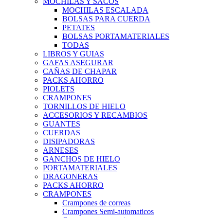
MOCHILAS Y SACOS
MOCHILAS ESCALADA
BOLSAS PARA CUERDA
PETATES
BOLSAS PORTAMATERIALES
TODAS
LIBROS Y GUIAS
GAFAS ASEGURAR
CAÑAS DE CHAPAR
PACKS AHORRO
PIOLETS
CRAMPONES
TORNILLOS DE HIELO
ACCESORIOS Y RECAMBIOS
GUANTES
CUERDAS
DISIPADORAS
ARNESES
GANCHOS DE HIELO
PORTAMATERIALES
DRAGONERAS
PACKS AHORRO
CRAMPONES
Crampones de correas
Crampones Semi-automaticos