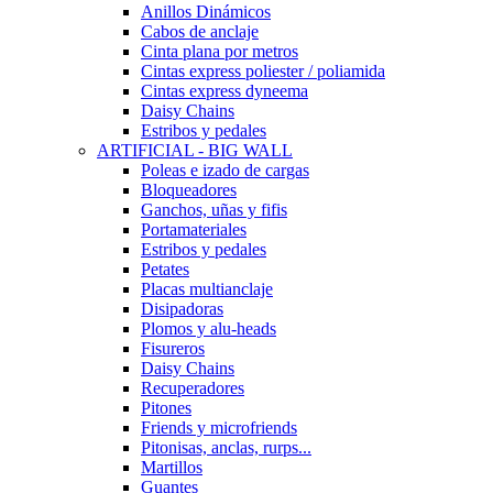
Anillos Dinámicos
Cabos de anclaje
Cinta plana por metros
Cintas express poliester / poliamida
Cintas express dyneema
Daisy Chains
Estribos y pedales
ARTIFICIAL - BIG WALL
Poleas e izado de cargas
Bloqueadores
Ganchos, uñas y fifis
Portamateriales
Estribos y pedales
Petates
Placas multianclaje
Disipadoras
Plomos y alu-heads
Fisureros
Daisy Chains
Recuperadores
Pitones
Friends y microfriends
Pitonisas, anclas, rurps...
Martillos
Guantes