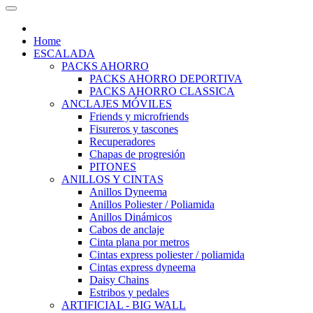
Home
ESCALADA
PACKS AHORRO
PACKS AHORRO DEPORTIVA
PACKS AHORRO CLASSICA
ANCLAJES MÓVILES
Friends y microfriends
Fisureros y tascones
Recuperadores
Chapas de progresión
PITONES
ANILLOS Y CINTAS
Anillos Dyneema
Anillos Poliester / Poliamida
Anillos Dinámicos
Cabos de anclaje
Cinta plana por metros
Cintas express poliester / poliamida
Cintas express dyneema
Daisy Chains
Estribos y pedales
ARTIFICIAL - BIG WALL