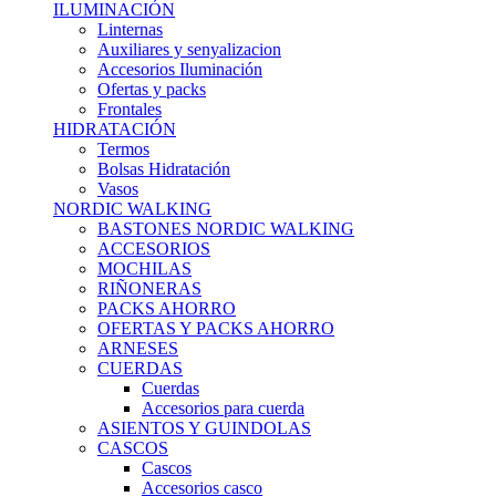
ILUMINACIÓN
Linternas
Auxiliares y senyalizacion
Accesorios Iluminación
Ofertas y packs
Frontales
HIDRATACIÓN
Termos
Bolsas Hidratación
Vasos
NORDIC WALKING
BASTONES NORDIC WALKING
ACCESORIOS
MOCHILAS
RIÑONERAS
PACKS AHORRO
OFERTAS Y PACKS AHORRO
ARNESES
CUERDAS
Cuerdas
Accesorios para cuerda
ASIENTOS Y GUINDOLAS
CASCOS
Cascos
Accesorios casco