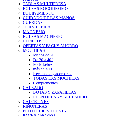
TABLAS MULTIPRESA
BOLSAS ROCODROMO
EQUIPAMIENTO
CUIDADO DE LAS MANOS
CUERDAS
TORNILLERIA
MAGNESIO
BOLSAS MAGNESIO
CEPILLOS
OFERTAS Y PACKS AHORRO
MOCHILAS
Menos de 20 l
De 20 a 40 l
Porta-bebes
más de 40 l
Recambios y accesorios
TODAS LAS MOCHILAS
Complementos
CALZADO
BOTAS Y ZAPATILLAS
PLANTILLAS Y ACCESORIOS
CALCETINES
RIÑONERAS
PROTECCIÓN LLUVIA
PACKS AHORRO