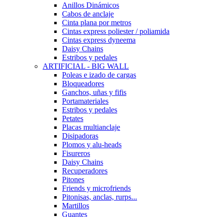
Anillos Dinámicos
Cabos de anclaje
Cinta plana por metros
Cintas express poliester / poliamida
Cintas express dyneema
Daisy Chains
Estribos y pedales
ARTIFICIAL - BIG WALL
Poleas e izado de cargas
Bloqueadores
Ganchos, uñas y fifis
Portamateriales
Estribos y pedales
Petates
Placas multianclaje
Disipadoras
Plomos y alu-heads
Fisureros
Daisy Chains
Recuperadores
Pitones
Friends y microfriends
Pitonisas, anclas, rurps...
Martillos
Guantes