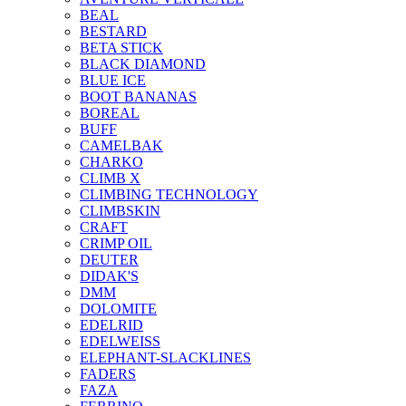
BEAL
BESTARD
BETA STICK
BLACK DIAMOND
BLUE ICE
BOOT BANANAS
BOREAL
BUFF
CAMELBAK
CHARKO
CLIMB X
CLIMBING TECHNOLOGY
CLIMBSKIN
CRAFT
CRIMP OIL
DEUTER
DIDAK'S
DMM
DOLOMITE
EDELRID
EDELWEISS
ELEPHANT-SLACKLINES
FADERS
FAZA