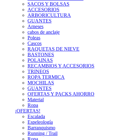
SACOS Y BOLSAS
ACCESORIOS
ARBORICULTURA
GUANTES
Arneses
cabos de anclaje
Poleas
Cascos
RAQUETAS DE NIEVE
BASTONES
POLAINAS
RECAMBIOS Y ACCESORIOS
TRINEOS
ROPA TERMICA
MOCHILAS
GUANTES
OFERTAS Y PACKS AHORRO
Material
Ropa
¡OFERTAS!
Escalada
Espeleología
Barranquismo
Running / Trail
Ropa