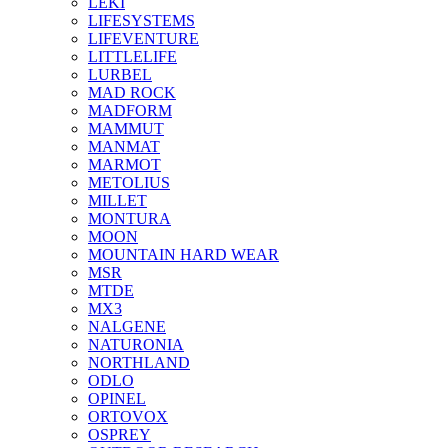
LEKI
LIFESYSTEMS
LIFEVENTURE
LITTLELIFE
LURBEL
MAD ROCK
MADFORM
MAMMUT
MANMAT
MARMOT
METOLIUS
MILLET
MONTURA
MOON
MOUNTAIN HARD WEAR
MSR
MTDE
MX3
NALGENE
NATURONIA
NORTHLAND
ODLO
OPINEL
ORTOVOX
OSPREY