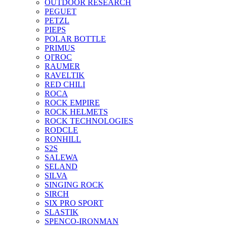
OUTDOOR RESEARCH
PEGUET
PETZL
PIEPS
POLAR BOTTLE
PRIMUS
QI'ROC
RAUMER
RAVELTIK
RED CHILI
ROCA
ROCK EMPIRE
ROCK HELMETS
ROCK TECHNOLOGIES
RODCLE
RONHILL
S2S
SALEWA
SELAND
SILVA
SINGING ROCK
SIRCH
SIX PRO SPORT
SLASTIK
SPENCO-IRONMAN