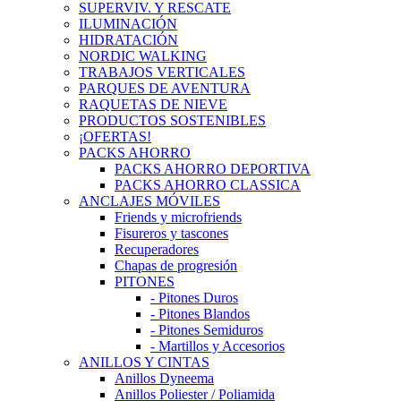
SUPERVIV. Y RESCATE
ILUMINACIÓN
HIDRATACIÓN
NORDIC WALKING
TRABAJOS VERTICALES
PARQUES DE AVENTURA
RAQUETAS DE NIEVE
PRODUCTOS SOSTENIBLES
¡OFERTAS!
PACKS AHORRO
PACKS AHORRO DEPORTIVA
PACKS AHORRO CLASSICA
ANCLAJES MÓVILES
Friends y microfriends
Fisureros y tascones
Recuperadores
Chapas de progresión
PITONES
- Pitones Duros
- Pitones Blandos
- Pitones Semiduros
- Martillos y Accesorios
ANILLOS Y CINTAS
Anillos Dyneema
Anillos Poliester / Poliamida