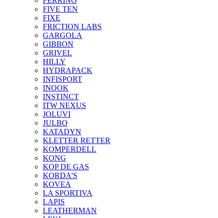
FERRINO
FIVE TEN
FIXE
FRICTION LABS
GARGOLA
GIBBON
GRIVEL
HILLY
HYDRAPACK
INFISPORT
INOOK
INSTINCT
ITW NEXUS
JOLUVI
JULBO
KATADYN
KLETTER RETTER
KOMPERDELL
KONG
KOP DE GAS
KORDA'S
KOVEA
LA SPORTIVA
LAPIS
LEATHERMAN