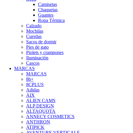
Camisetas
Chaquetas
Guantes
Ropa Térmica
Calzado
Mochilas
Cuerdas
Sacos de dormir
Pies de gato
Piolets y crampones
Iluminación
Cascos
MARCAS
MARCAS
8b+
8CPLUS
Adidas
AIX
ALIEN CAMS
ALP DESIGN
ALTAQUOTA
ANNECY COSMETICS
ANTHRON
ATIPICK
AVENTURE VERTICALE