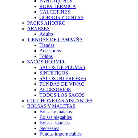
PANTALONES
ROPA TÉRMICA
CALCETINES
GORROS Y CINTAS
PACKS AHORRO
ARNESES
Adulto
TIENDAS DE CAMPAÑA
Tiendas
Accesorios
Toldos
SACOS DORMIR
SACOS DE PLUMAS
SINTÉTICOS
SACOS INTERIORES
FUNDAS DE VIVAC
ACCESORIOS
TODOS LOS SACOS
COLCHONETAS AISLANTES
BOLSAS Y MALETAS
Bolsas y maletas
Bolsas plegables
Bolsas estancas
Neceseres
Fundas impermeables