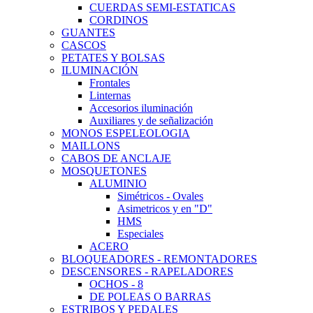
CUERDAS SEMI-ESTATICAS
CORDINOS
GUANTES
CASCOS
PETATES Y BOLSAS
ILUMINACIÓN
Frontales
Linternas
Accesorios iluminación
Auxiliares y de señalización
MONOS ESPELEOLOGIA
MAILLONS
CABOS DE ANCLAJE
MOSQUETONES
ALUMINIO
Simétricos - Ovales
Asimetricos y en "D"
HMS
Especiales
ACERO
BLOQUEADORES - REMONTADORES
DESCENSORES - RAPELADORES
OCHOS - 8
DE POLEAS O BARRAS
ESTRIBOS Y PEDALES