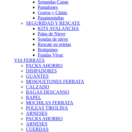
Segundas Capas
Pantalones
Gorros y Cintas
Pasamontañas
SEGURIDAD Y RESCATE
KITS AVALANCHA
Palas de Nieve
Sondas de nieve
Rescate en grietas
Botiquines
Fundas Vivac
VIA FERRATA
PACKS AHORRO
DISIPADORES
GUANTES
MOSQUETONES FERRATA
CALZADO
BAGAS DESCANSO
RAPEL
MOCHILAS FERRATA
POLEAS TIROLINA
ARNESES
PACKS AHORRO
ARNESES
CUERDAS