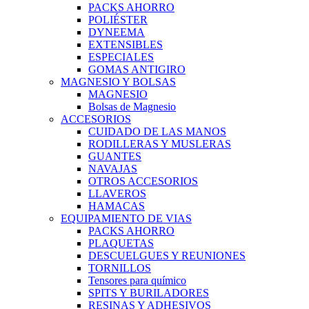
PACKS AHORRO
POLIÉSTER
DYNEEMA
EXTENSIBLES
ESPECIALES
GOMAS ANTIGIRO
MAGNESIO Y BOLSAS
MAGNESIO
Bolsas de Magnesio
ACCESORIOS
CUIDADO DE LAS MANOS
RODILLERAS Y MUSLERAS
GUANTES
NAVAJAS
OTROS ACCESORIOS
LLAVEROS
HAMACAS
EQUIPAMIENTO DE VIAS
PACKS AHORRO
PLAQUETAS
DESCUELGUES Y REUNIONES
TORNILLOS
Tensores para químico
SPITS Y BURILADORES
RESINAS Y ADHESIVOS