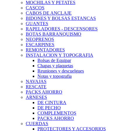
MOCHILAS Y PETATES
CASCOS
CABOS DE ANCLAJE
BIDONES Y BOLSAS ESTANCAS
GUANTES
RAPELADORES - DESCENSORES
BOTAS BARRANQUISMO
NEOPRENOS
ESCARPINES
REMONTADORES
INSTALACION Y TOPOGRAFIA
Bolsas de Equipar
Chapas y plaquetas
Reuniones y descuelgues
Notas y topografia
NAVAJAS
RESCATE
PACKS AHORRO
ARNESES
DE CINTURA
DE PECHO
COMPLEMENTOS
PACKS AHORRO
CUERDAS
PROTECTORES Y ACCESORIOS