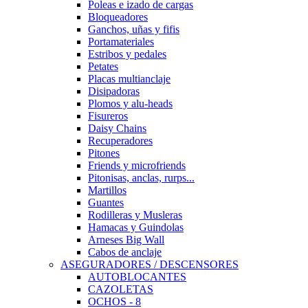
Poleas e izado de cargas
Bloqueadores
Ganchos, uñas y fifis
Portamateriales
Estribos y pedales
Petates
Placas multianclaje
Disipadoras
Plomos y alu-heads
Fisureros
Daisy Chains
Recuperadores
Pitones
Friends y microfriends
Pitonisas, anclas, rurps...
Martillos
Guantes
Rodilleras y Musleras
Hamacas y Guindolas
Arneses Big Wall
Cabos de anclaje
ASEGURADORES / DESCENSORES
AUTOBLOCANTES
CAZOLETAS
OCHOS - 8