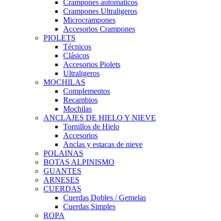
Crampones automaticos
Crampones Ultraligeros
Microcrampones
Accesorios Crampones
PIOLETS
Técnicos
Clásicos
Accesorios Piolets
Ultraligeros
MOCHILAS
Complementos
Recambios
Mochilas
ANCLAJES DE HIELO Y NIEVE
Tornillos de Hielo
Accesorios
Anclas y estacas de nieve
POLAINAS
BOTAS ALPINISMO
GUANTES
ARNESES
CUERDAS
Cuerdas Dobles / Gemelas
Cuerdas Simples
ROPA