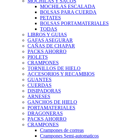
MOCHILAS Y SACOS
MOCHILAS ESCALADA
BOLSAS PARA CUERDA
PETATES
BOLSAS PORTAMATERIALES
TODAS
LIBROS Y GUIAS
GAFAS ASEGURAR
CAÑAS DE CHAPAR
PACKS AHORRO
PIOLETS
CRAMPONES
TORNILLOS DE HIELO
ACCESORIOS Y RECAMBIOS
GUANTES
CUERDAS
DISIPADORAS
ARNESES
GANCHOS DE HIELO
PORTAMATERIALES
DRAGONERAS
PACKS AHORRO
CRAMPONES
Crampones de correas
Crampones Semi-automaticos