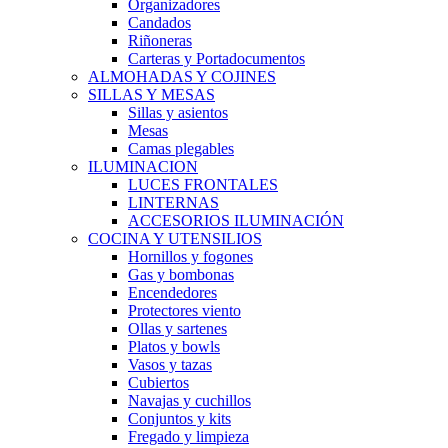
Organizadores
Candados
Riñoneras
Carteras y Portadocumentos
ALMOHADAS Y COJINES
SILLAS Y MESAS
Sillas y asientos
Mesas
Camas plegables
ILUMINACION
LUCES FRONTALES
LINTERNAS
ACCESORIOS ILUMINACIÓN
COCINA Y UTENSILIOS
Hornillos y fogones
Gas y bombonas
Encendedores
Protectores viento
Ollas y sartenes
Platos y bowls
Vasos y tazas
Cubiertos
Navajas y cuchillos
Conjuntos y kits
Fregado y limpieza