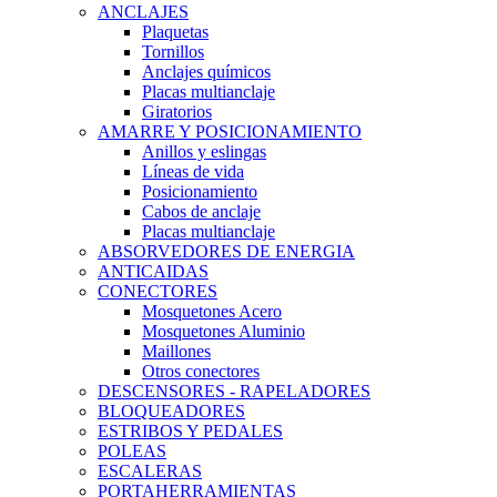
ANCLAJES
Plaquetas
Tornillos
Anclajes químicos
Placas multianclaje
Giratorios
AMARRE Y POSICIONAMIENTO
Anillos y eslingas
Líneas de vida
Posicionamiento
Cabos de anclaje
Placas multianclaje
ABSORVEDORES DE ENERGIA
ANTICAIDAS
CONECTORES
Mosquetones Acero
Mosquetones Aluminio
Maillones
Otros conectores
DESCENSORES - RAPELADORES
BLOQUEADORES
ESTRIBOS Y PEDALES
POLEAS
ESCALERAS
PORTAHERRAMIENTAS