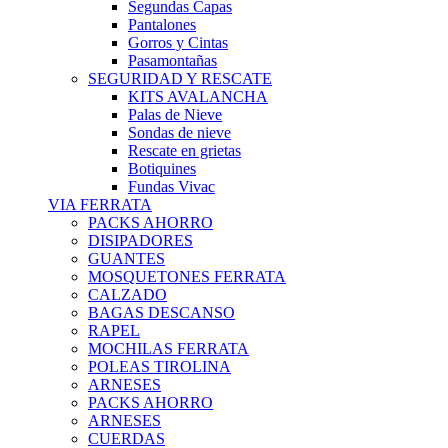
Segundas Capas
Pantalones
Gorros y Cintas
Pasamontañas
SEGURIDAD Y RESCATE
KITS AVALANCHA
Palas de Nieve
Sondas de nieve
Rescate en grietas
Botiquines
Fundas Vivac
VIA FERRATA
PACKS AHORRO
DISIPADORES
GUANTES
MOSQUETONES FERRATA
CALZADO
BAGAS DESCANSO
RAPEL
MOCHILAS FERRATA
POLEAS TIROLINA
ARNESES
PACKS AHORRO
ARNESES
CUERDAS