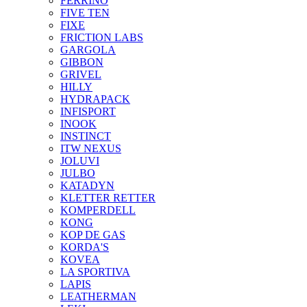
FERRINO
FIVE TEN
FIXE
FRICTION LABS
GARGOLA
GIBBON
GRIVEL
HILLY
HYDRAPACK
INFISPORT
INOOK
INSTINCT
ITW NEXUS
JOLUVI
JULBO
KATADYN
KLETTER RETTER
KOMPERDELL
KONG
KOP DE GAS
KORDA'S
KOVEA
LA SPORTIVA
LAPIS
LEATHERMAN