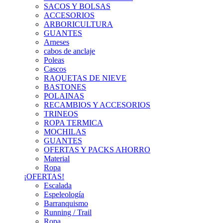
SACOS Y BOLSAS
ACCESORIOS
ARBORICULTURA
GUANTES
Arneses
cabos de anclaje
Poleas
Cascos
RAQUETAS DE NIEVE
BASTONES
POLAINAS
RECAMBIOS Y ACCESORIOS
TRINEOS
ROPA TERMICA
MOCHILAS
GUANTES
OFERTAS Y PACKS AHORRO
Material
Ropa
¡OFERTAS!
Escalada
Espeleología
Barranquismo
Running / Trail
Ropa