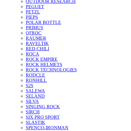
OUTDOOR RESEARCH
PEGUET
PETZL
PIEPS
POLAR BOTTLE
PRIMUS
QI'ROC
RAUMER
RAVELTIK
RED CHILI
ROCA
ROCK EMPIRE
ROCK HELMETS
ROCK TECHNOLOGIES
RODCLE
RONHILL
S2S
SALEWA
SELAND
SILVA
SINGING ROCK
SIRCH
SIX PRO SPORT
SLASTIK
SPENCO-IRONMAN