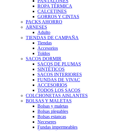
PANTALONES
ROPA TÉRMICA
CALCETINES
GORROS Y CINTAS
PACKS AHORRO
ARNESES
Adulto
TIENDAS DE CAMPAÑA
Tiendas
Accesorios
Toldos
SACOS DORMIR
SACOS DE PLUMAS
SINTÉTICOS
SACOS INTERIORES
FUNDAS DE VIVAC
ACCESORIOS
TODOS LOS SACOS
COLCHONETAS AISLANTES
BOLSAS Y MALETAS
Bolsas y maletas
Bolsas plegables
Bolsas estancas
Neceseres
Fundas impermeables