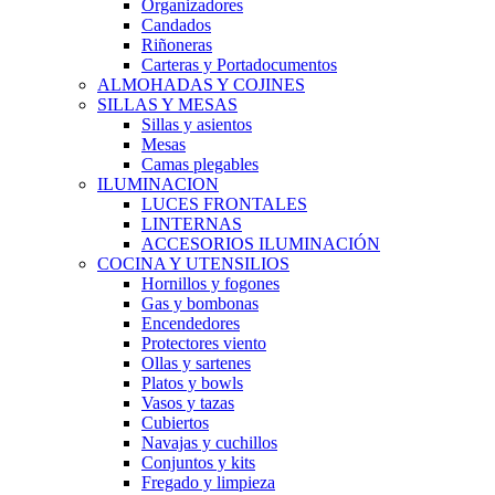
Organizadores
Candados
Riñoneras
Carteras y Portadocumentos
ALMOHADAS Y COJINES
SILLAS Y MESAS
Sillas y asientos
Mesas
Camas plegables
ILUMINACION
LUCES FRONTALES
LINTERNAS
ACCESORIOS ILUMINACIÓN
COCINA Y UTENSILIOS
Hornillos y fogones
Gas y bombonas
Encendedores
Protectores viento
Ollas y sartenes
Platos y bowls
Vasos y tazas
Cubiertos
Navajas y cuchillos
Conjuntos y kits
Fregado y limpieza