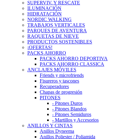
SUPERVIV. Y RESCATE
ILUMINACIÓN
HIDRATACIÓN
NORDIC WALKING
TRABAJOS VERTICALES
PARQUES DE AVENTURA
RAQUETAS DE NIEVE
PRODUCTOS SOSTENIBLES
¡OFERTAS!
PACKS AHORRO
PACKS AHORRO DEPORTIVA
PACKS AHORRO CLASSICA
ANCLAJES MÓVILES
Friends y microfriends
Fisureros y tascones
Recuperadores
Chapas de progresión
PITONES
- Pitones Duros
- Pitones Blandos
- Pitones Semiduros
- Martillos y Accesorios
ANILLOS Y CINTAS
Anillos Dyneema
Anillos Poliester / Poliamida