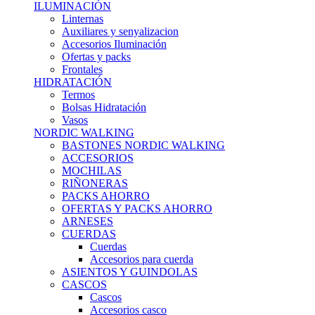
ILUMINACIÓN
Linternas
Auxiliares y senyalizacion
Accesorios Iluminación
Ofertas y packs
Frontales
HIDRATACIÓN
Termos
Bolsas Hidratación
Vasos
NORDIC WALKING
BASTONES NORDIC WALKING
ACCESORIOS
MOCHILAS
RIÑONERAS
PACKS AHORRO
OFERTAS Y PACKS AHORRO
ARNESES
CUERDAS
Cuerdas
Accesorios para cuerda
ASIENTOS Y GUINDOLAS
CASCOS
Cascos
Accesorios casco