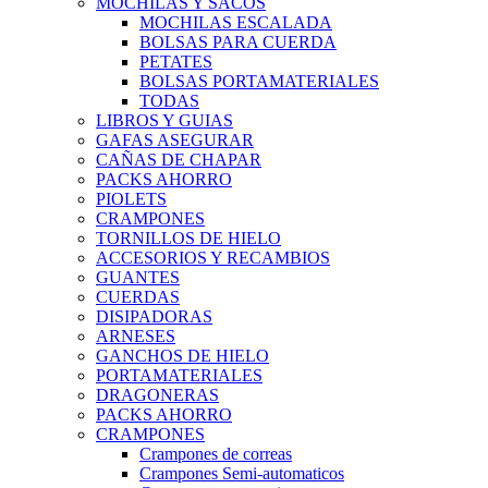
MOCHILAS Y SACOS
MOCHILAS ESCALADA
BOLSAS PARA CUERDA
PETATES
BOLSAS PORTAMATERIALES
TODAS
LIBROS Y GUIAS
GAFAS ASEGURAR
CAÑAS DE CHAPAR
PACKS AHORRO
PIOLETS
CRAMPONES
TORNILLOS DE HIELO
ACCESORIOS Y RECAMBIOS
GUANTES
CUERDAS
DISIPADORAS
ARNESES
GANCHOS DE HIELO
PORTAMATERIALES
DRAGONERAS
PACKS AHORRO
CRAMPONES
Crampones de correas
Crampones Semi-automaticos