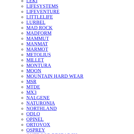
LEKI
LIFESYSTEMS
LIFEVENTURE
LITTLELIFE
LURBEL
MAD ROCK
MADFORM
MAMMUT
MANMAT
MARMOT
METOLIUS
MILLET
MONTURA
MOON
MOUNTAIN HARD WEAR
MSR
MTDE
MX3
NALGENE
NATURONIA
NORTHLAND
ODLO
OPINEL
ORTOVOX
OSPREY