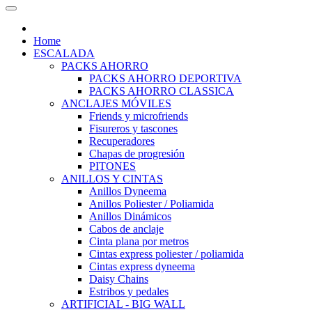
Home
ESCALADA
PACKS AHORRO
PACKS AHORRO DEPORTIVA
PACKS AHORRO CLASSICA
ANCLAJES MÓVILES
Friends y microfriends
Fisureros y tascones
Recuperadores
Chapas de progresión
PITONES
ANILLOS Y CINTAS
Anillos Dyneema
Anillos Poliester / Poliamida
Anillos Dinámicos
Cabos de anclaje
Cinta plana por metros
Cintas express poliester / poliamida
Cintas express dyneema
Daisy Chains
Estribos y pedales
ARTIFICIAL - BIG WALL