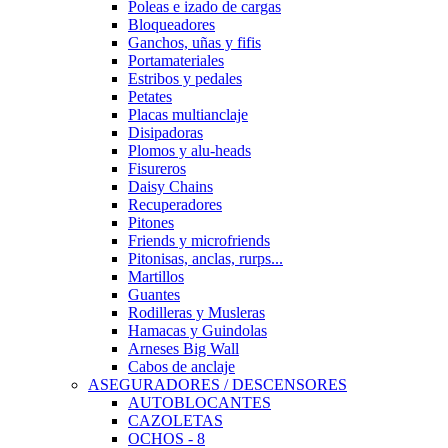
Poleas e izado de cargas
Bloqueadores
Ganchos, uñas y fifis
Portamateriales
Estribos y pedales
Petates
Placas multianclaje
Disipadoras
Plomos y alu-heads
Fisureros
Daisy Chains
Recuperadores
Pitones
Friends y microfriends
Pitonisas, anclas, rurps...
Martillos
Guantes
Rodilleras y Musleras
Hamacas y Guindolas
Arneses Big Wall
Cabos de anclaje
ASEGURADORES / DESCENSORES
AUTOBLOCANTES
CAZOLETAS
OCHOS - 8