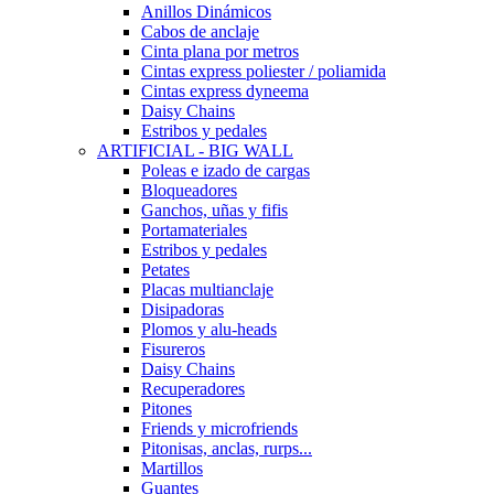
Anillos Dinámicos
Cabos de anclaje
Cinta plana por metros
Cintas express poliester / poliamida
Cintas express dyneema
Daisy Chains
Estribos y pedales
ARTIFICIAL - BIG WALL
Poleas e izado de cargas
Bloqueadores
Ganchos, uñas y fifis
Portamateriales
Estribos y pedales
Petates
Placas multianclaje
Disipadoras
Plomos y alu-heads
Fisureros
Daisy Chains
Recuperadores
Pitones
Friends y microfriends
Pitonisas, anclas, rurps...
Martillos
Guantes