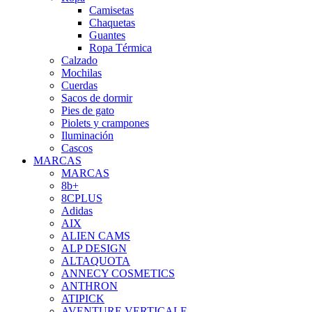
Camisetas
Chaquetas
Guantes
Ropa Térmica
Calzado
Mochilas
Cuerdas
Sacos de dormir
Pies de gato
Piolets y crampones
Iluminación
Cascos
MARCAS
MARCAS
8b+
8CPLUS
Adidas
AIX
ALIEN CAMS
ALP DESIGN
ALTAQUOTA
ANNECY COSMETICS
ANTHRON
ATIPICK
AVENTURE VERTICALE