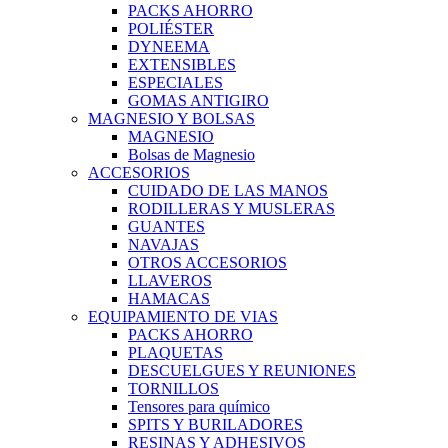
PACKS AHORRO
POLIÉSTER
DYNEEMA
EXTENSIBLES
ESPECIALES
GOMAS ANTIGIRO
MAGNESIO Y BOLSAS
MAGNESIO
Bolsas de Magnesio
ACCESORIOS
CUIDADO DE LAS MANOS
RODILLERAS Y MUSLERAS
GUANTES
NAVAJAS
OTROS ACCESORIOS
LLAVEROS
HAMACAS
EQUIPAMIENTO DE VIAS
PACKS AHORRO
PLAQUETAS
DESCUELGUES Y REUNIONES
TORNILLOS
Tensores para químico
SPITS Y BURILADORES
RESINAS Y ADHESIVOS