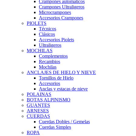
Crampones automaticos
Crampones Ultraligeros
Microcrampones
Accesorios Crampones
PIOLETS
Técnicos
Clásicos
Accesorios Piolets
Ultraligeros
MOCHILAS
Complementos
Recambios
Mochilas
ANCLAJES DE HIELO Y NIEVE
Tornillos de Hielo
Accesorios
Anclas y estacas de nieve
POLAINAS
BOTAS ALPINISMO
GUANTES
ARNESES
CUERDAS
Cuerdas Dobles / Gemelas
Cuerdas Simples
ROPA