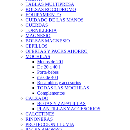
TABLAS MULTIPRESA
BOLSAS ROCODROMO
EQUIPAMIENTO
CUIDADO DE LAS MANOS
CUERDAS
TORNILLERIA
MAGNESIO
BOLSAS MAGNESIO
CEPILLOS
OFERTAS Y PACKS AHORRO
MOCHILAS
Menos de 20 l
De 20 a 40 l
Porta-bebes
más de 40 l
Recambios y accesorios
TODAS LAS MOCHILAS
Complementos
CALZADO
BOTAS Y ZAPATILLAS
PLANTILLAS Y ACCESORIOS
CALCETINES
RIÑONERAS
PROTECCIÓN LLUVIA
PACKS AHORRO