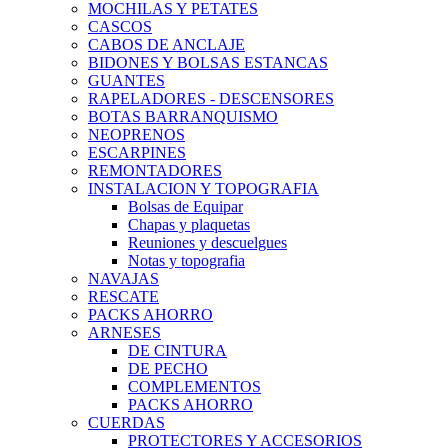
MOCHILAS Y PETATES
CASCOS
CABOS DE ANCLAJE
BIDONES Y BOLSAS ESTANCAS
GUANTES
RAPELADORES - DESCENSORES
BOTAS BARRANQUISMO
NEOPRENOS
ESCARPINES
REMONTADORES
INSTALACION Y TOPOGRAFIA
Bolsas de Equipar
Chapas y plaquetas
Reuniones y descuelgues
Notas y topografia
NAVAJAS
RESCATE
PACKS AHORRO
ARNESES
DE CINTURA
DE PECHO
COMPLEMENTOS
PACKS AHORRO
CUERDAS
PROTECTORES Y ACCESORIOS