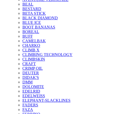
BEAL
BESTARD
BETA STICK
BLACK DIAMOND
BLUE ICE
BOOT BANANAS
BOREAL
BUFF
CAMELBAK
CHARKO
CLIMB X
CLIMBING TECHNOLOGY
CLIMBSKIN
CRAFT
CRIMP OIL
DEUTER
DIDAK'S
DMM
DOLOMITE
EDELRID
EDELWEISS
ELEPHANT-SLACKLINES
FADERS
FAZA