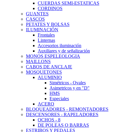
CUERDAS SEMI-ESTATICAS
CORDINOS
GUANTES
CASCOS
PETATES Y BOLSAS
ILUMINACIÓN
Frontales
Linternas
Accesorios iluminación
Auxiliares y de señalización
MONOS ESPELEOLOGIA
MAILLONS
CABOS DE ANCLAJE
MOSQUETONES
ALUMINIO
Simétricos - Ovales
Asimetricos y en "D"
HMS
Especiales
ACERO
BLOQUEADORES - REMONTADORES
DESCENSORES - RAPELADORES
OCHOS - 8
DE POLEAS O BARRAS
ESTRIBOS Y PEDALES