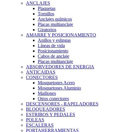
ANCLAJES
Plaquetas
Tornillos
Anclajes químicos
Placas multianclaje
Giratorios
AMARRE Y POSICIONAMIENTO
Anillos y eslingas
Líneas de vida
Posicionamiento
Cabos de anclaje
Placas multianclaje
ABSORVEDORES DE ENERGIA
ANTICAIDAS
CONECTORES
Mosquetones Acero
Mosquetones Aluminio
Maillones
Otros conectores
DESCENSORES - RAPELADORES
BLOQUEADORES
ESTRIBOS Y PEDALES
POLEAS
ESCALERAS
PORTAHERRAMIENTAS