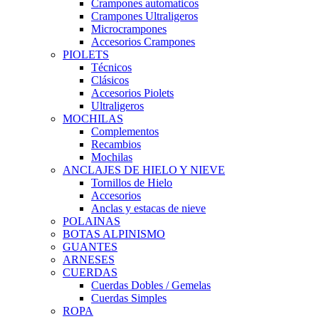
Crampones automaticos
Crampones Ultraligeros
Microcrampones
Accesorios Crampones
PIOLETS
Técnicos
Clásicos
Accesorios Piolets
Ultraligeros
MOCHILAS
Complementos
Recambios
Mochilas
ANCLAJES DE HIELO Y NIEVE
Tornillos de Hielo
Accesorios
Anclas y estacas de nieve
POLAINAS
BOTAS ALPINISMO
GUANTES
ARNESES
CUERDAS
Cuerdas Dobles / Gemelas
Cuerdas Simples
ROPA