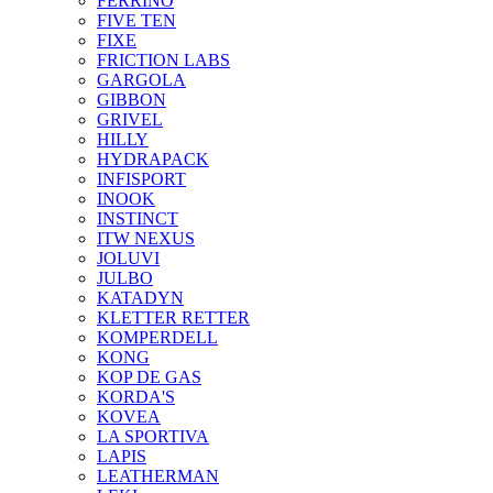
FERRINO
FIVE TEN
FIXE
FRICTION LABS
GARGOLA
GIBBON
GRIVEL
HILLY
HYDRAPACK
INFISPORT
INOOK
INSTINCT
ITW NEXUS
JOLUVI
JULBO
KATADYN
KLETTER RETTER
KOMPERDELL
KONG
KOP DE GAS
KORDA'S
KOVEA
LA SPORTIVA
LAPIS
LEATHERMAN