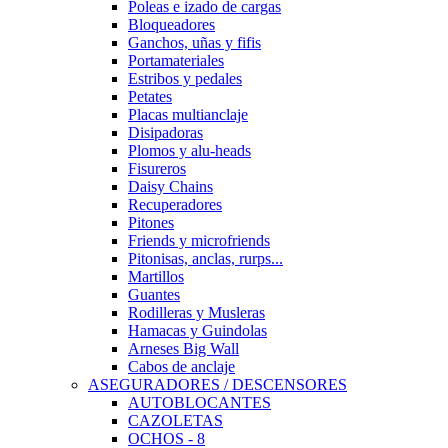
Poleas e izado de cargas
Bloqueadores
Ganchos, uñas y fifis
Portamateriales
Estribos y pedales
Petates
Placas multianclaje
Disipadoras
Plomos y alu-heads
Fisureros
Daisy Chains
Recuperadores
Pitones
Friends y microfriends
Pitonisas, anclas, rurps...
Martillos
Guantes
Rodilleras y Musleras
Hamacas y Guindolas
Arneses Big Wall
Cabos de anclaje
ASEGURADORES / DESCENSORES
AUTOBLOCANTES
CAZOLETAS
OCHOS - 8