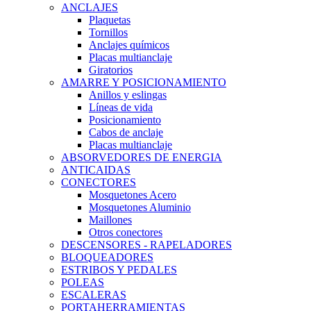
ANCLAJES
Plaquetas
Tornillos
Anclajes químicos
Placas multianclaje
Giratorios
AMARRE Y POSICIONAMIENTO
Anillos y eslingas
Líneas de vida
Posicionamiento
Cabos de anclaje
Placas multianclaje
ABSORVEDORES DE ENERGIA
ANTICAIDAS
CONECTORES
Mosquetones Acero
Mosquetones Aluminio
Maillones
Otros conectores
DESCENSORES - RAPELADORES
BLOQUEADORES
ESTRIBOS Y PEDALES
POLEAS
ESCALERAS
PORTAHERRAMIENTAS