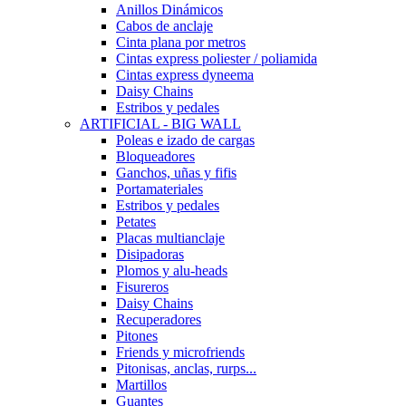
Anillos Dinámicos
Cabos de anclaje
Cinta plana por metros
Cintas express poliester / poliamida
Cintas express dyneema
Daisy Chains
Estribos y pedales
ARTIFICIAL - BIG WALL
Poleas e izado de cargas
Bloqueadores
Ganchos, uñas y fifis
Portamateriales
Estribos y pedales
Petates
Placas multianclaje
Disipadoras
Plomos y alu-heads
Fisureros
Daisy Chains
Recuperadores
Pitones
Friends y microfriends
Pitonisas, anclas, rurps...
Martillos
Guantes