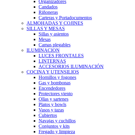
Organizadores
Candados
Riñoneras
Carteras y Portadocumentos
ALMOHADAS Y COJINES
SILLAS Y MESAS
Sillas y asientos
Mesas
Camas plegables
ILUMINACION
LUCES FRONTALES
LINTERNAS
ACCESORIOS ILUMINACIÓN
COCINA Y UTENSILIOS
Hornillos y fogones
Gas y bombonas
Encendedores
Protectores viento
Ollas y sartenes
Platos y bowls
Vasos y tazas
Cubiertos
Navajas y cuchillos
Conjuntos y kits
Fregado y limpieza