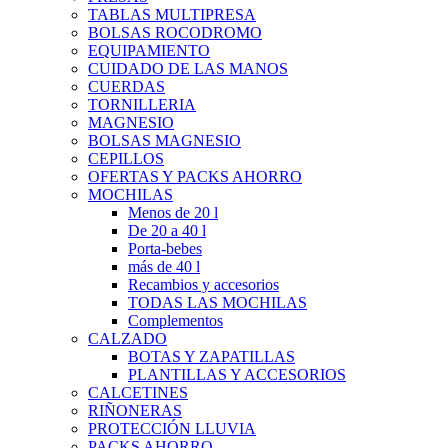
TABLAS MULTIPRESA
BOLSAS ROCODROMO
EQUIPAMIENTO
CUIDADO DE LAS MANOS
CUERDAS
TORNILLERIA
MAGNESIO
BOLSAS MAGNESIO
CEPILLOS
OFERTAS Y PACKS AHORRO
MOCHILAS
Menos de 20 l
De 20 a 40 l
Porta-bebes
más de 40 l
Recambios y accesorios
TODAS LAS MOCHILAS
Complementos
CALZADO
BOTAS Y ZAPATILLAS
PLANTILLAS Y ACCESORIOS
CALCETINES
RIÑONERAS
PROTECCIÓN LLUVIA
PACKS AHORRO