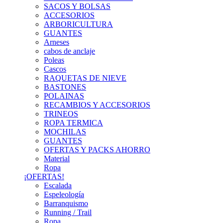
SACOS Y BOLSAS
ACCESORIOS
ARBORICULTURA
GUANTES
Arneses
cabos de anclaje
Poleas
Cascos
RAQUETAS DE NIEVE
BASTONES
POLAINAS
RECAMBIOS Y ACCESORIOS
TRINEOS
ROPA TERMICA
MOCHILAS
GUANTES
OFERTAS Y PACKS AHORRO
Material
Ropa
¡OFERTAS!
Escalada
Espeleología
Barranquismo
Running / Trail
Ropa