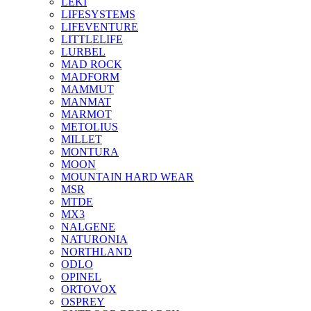
LEKI
LIFESYSTEMS
LIFEVENTURE
LITTLELIFE
LURBEL
MAD ROCK
MADFORM
MAMMUT
MANMAT
MARMOT
METOLIUS
MILLET
MONTURA
MOON
MOUNTAIN HARD WEAR
MSR
MTDE
MX3
NALGENE
NATURONIA
NORTHLAND
ODLO
OPINEL
ORTOVOX
OSPREY