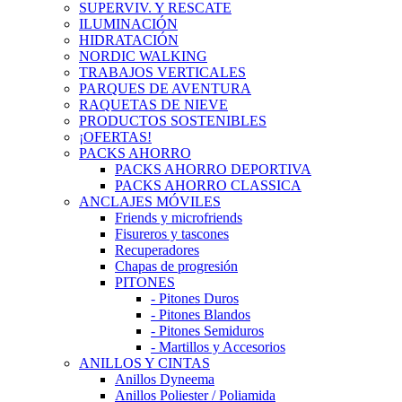
SUPERVIV. Y RESCATE
ILUMINACIÓN
HIDRATACIÓN
NORDIC WALKING
TRABAJOS VERTICALES
PARQUES DE AVENTURA
RAQUETAS DE NIEVE
PRODUCTOS SOSTENIBLES
¡OFERTAS!
PACKS AHORRO
PACKS AHORRO DEPORTIVA
PACKS AHORRO CLASSICA
ANCLAJES MÓVILES
Friends y microfriends
Fisureros y tascones
Recuperadores
Chapas de progresión
PITONES
- Pitones Duros
- Pitones Blandos
- Pitones Semiduros
- Martillos y Accesorios
ANILLOS Y CINTAS
Anillos Dyneema
Anillos Poliester / Poliamida