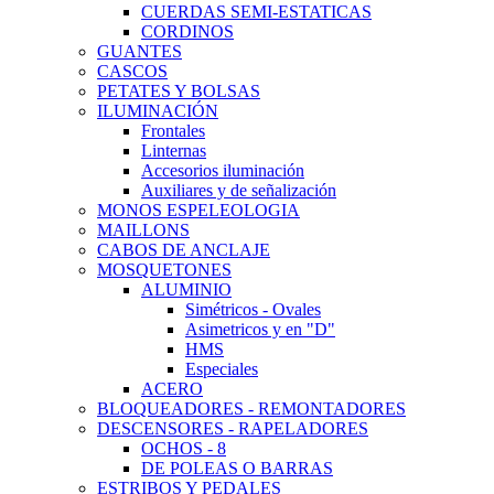
CUERDAS SEMI-ESTATICAS
CORDINOS
GUANTES
CASCOS
PETATES Y BOLSAS
ILUMINACIÓN
Frontales
Linternas
Accesorios iluminación
Auxiliares y de señalización
MONOS ESPELEOLOGIA
MAILLONS
CABOS DE ANCLAJE
MOSQUETONES
ALUMINIO
Simétricos - Ovales
Asimetricos y en "D"
HMS
Especiales
ACERO
BLOQUEADORES - REMONTADORES
DESCENSORES - RAPELADORES
OCHOS - 8
DE POLEAS O BARRAS
ESTRIBOS Y PEDALES