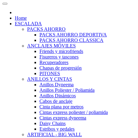
Home
ESCALADA
PACKS AHORRO
PACKS AHORRO DEPORTIVA
PACKS AHORRO CLASSICA
ANCLAJES MÓVILES
Friends y microfriends
Fisureros y tascones
Recuperadores
Chapas de progresión
PITONES
ANILLOS Y CINTAS
Anillos Dyneema
Anillos Poliester / Poliamida
Anillos Dinámicos
Cabos de anclaje
Cinta plana por metros
Cintas express poliester / poliamida
Cintas express dyneema
Daisy Chains
Estribos y pedales
ARTIFICIAL - BIG WALL