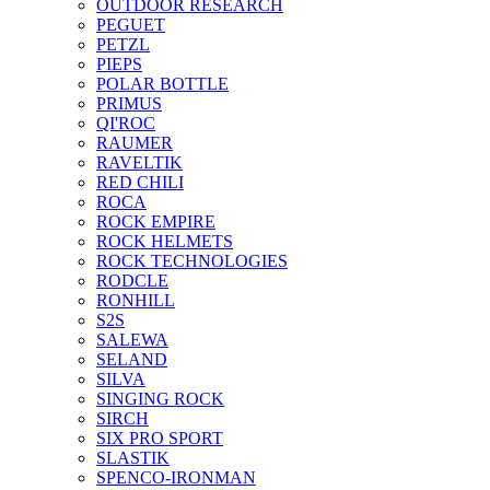
OUTDOOR RESEARCH
PEGUET
PETZL
PIEPS
POLAR BOTTLE
PRIMUS
QI'ROC
RAUMER
RAVELTIK
RED CHILI
ROCA
ROCK EMPIRE
ROCK HELMETS
ROCK TECHNOLOGIES
RODCLE
RONHILL
S2S
SALEWA
SELAND
SILVA
SINGING ROCK
SIRCH
SIX PRO SPORT
SLASTIK
SPENCO-IRONMAN