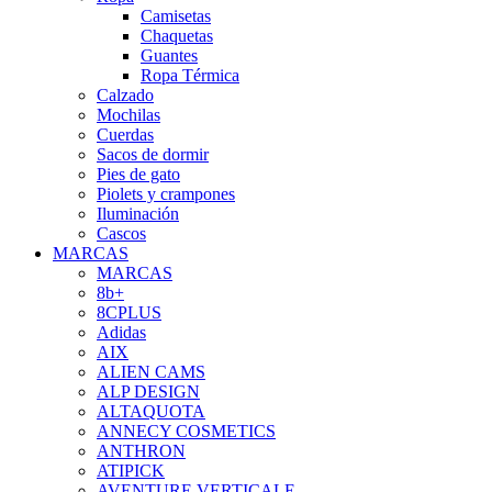
Camisetas
Chaquetas
Guantes
Ropa Térmica
Calzado
Mochilas
Cuerdas
Sacos de dormir
Pies de gato
Piolets y crampones
Iluminación
Cascos
MARCAS
MARCAS
8b+
8CPLUS
Adidas
AIX
ALIEN CAMS
ALP DESIGN
ALTAQUOTA
ANNECY COSMETICS
ANTHRON
ATIPICK
AVENTURE VERTICALE