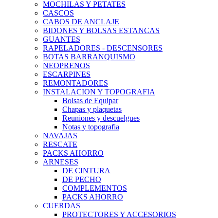
MOCHILAS Y PETATES
CASCOS
CABOS DE ANCLAJE
BIDONES Y BOLSAS ESTANCAS
GUANTES
RAPELADORES - DESCENSORES
BOTAS BARRANQUISMO
NEOPRENOS
ESCARPINES
REMONTADORES
INSTALACION Y TOPOGRAFIA
Bolsas de Equipar
Chapas y plaquetas
Reuniones y descuelgues
Notas y topografia
NAVAJAS
RESCATE
PACKS AHORRO
ARNESES
DE CINTURA
DE PECHO
COMPLEMENTOS
PACKS AHORRO
CUERDAS
PROTECTORES Y ACCESORIOS