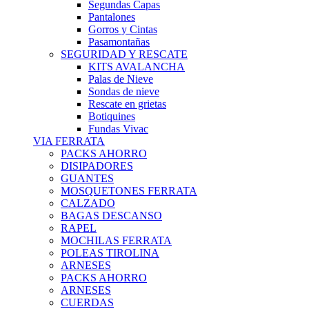
Segundas Capas
Pantalones
Gorros y Cintas
Pasamontañas
SEGURIDAD Y RESCATE
KITS AVALANCHA
Palas de Nieve
Sondas de nieve
Rescate en grietas
Botiquines
Fundas Vivac
VIA FERRATA
PACKS AHORRO
DISIPADORES
GUANTES
MOSQUETONES FERRATA
CALZADO
BAGAS DESCANSO
RAPEL
MOCHILAS FERRATA
POLEAS TIROLINA
ARNESES
PACKS AHORRO
ARNESES
CUERDAS