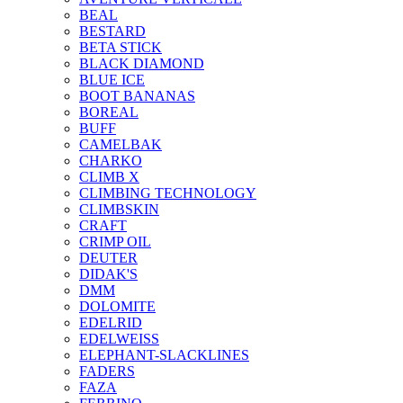
BEAL
BESTARD
BETA STICK
BLACK DIAMOND
BLUE ICE
BOOT BANANAS
BOREAL
BUFF
CAMELBAK
CHARKO
CLIMB X
CLIMBING TECHNOLOGY
CLIMBSKIN
CRAFT
CRIMP OIL
DEUTER
DIDAK'S
DMM
DOLOMITE
EDELRID
EDELWEISS
ELEPHANT-SLACKLINES
FADERS
FAZA