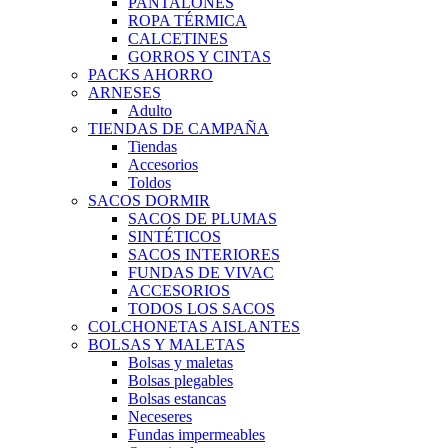
PANTALONES
ROPA TÉRMICA
CALCETINES
GORROS Y CINTAS
PACKS AHORRO
ARNESES
Adulto
TIENDAS DE CAMPAÑA
Tiendas
Accesorios
Toldos
SACOS DORMIR
SACOS DE PLUMAS
SINTÉTICOS
SACOS INTERIORES
FUNDAS DE VIVAC
ACCESORIOS
TODOS LOS SACOS
COLCHONETAS AISLANTES
BOLSAS Y MALETAS
Bolsas y maletas
Bolsas plegables
Bolsas estancas
Neceseres
Fundas impermeables