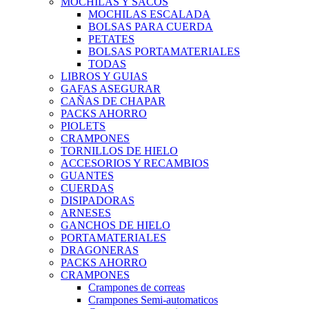
MOCHILAS Y SACOS
MOCHILAS ESCALADA
BOLSAS PARA CUERDA
PETATES
BOLSAS PORTAMATERIALES
TODAS
LIBROS Y GUIAS
GAFAS ASEGURAR
CAÑAS DE CHAPAR
PACKS AHORRO
PIOLETS
CRAMPONES
TORNILLOS DE HIELO
ACCESORIOS Y RECAMBIOS
GUANTES
CUERDAS
DISIPADORAS
ARNESES
GANCHOS DE HIELO
PORTAMATERIALES
DRAGONERAS
PACKS AHORRO
CRAMPONES
Crampones de correas
Crampones Semi-automaticos