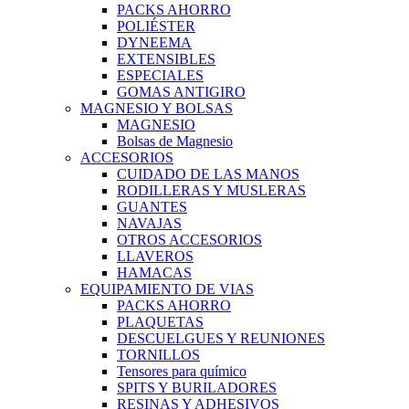
PACKS AHORRO
POLIÉSTER
DYNEEMA
EXTENSIBLES
ESPECIALES
GOMAS ANTIGIRO
MAGNESIO Y BOLSAS
MAGNESIO
Bolsas de Magnesio
ACCESORIOS
CUIDADO DE LAS MANOS
RODILLERAS Y MUSLERAS
GUANTES
NAVAJAS
OTROS ACCESORIOS
LLAVEROS
HAMACAS
EQUIPAMIENTO DE VIAS
PACKS AHORRO
PLAQUETAS
DESCUELGUES Y REUNIONES
TORNILLOS
Tensores para químico
SPITS Y BURILADORES
RESINAS Y ADHESIVOS