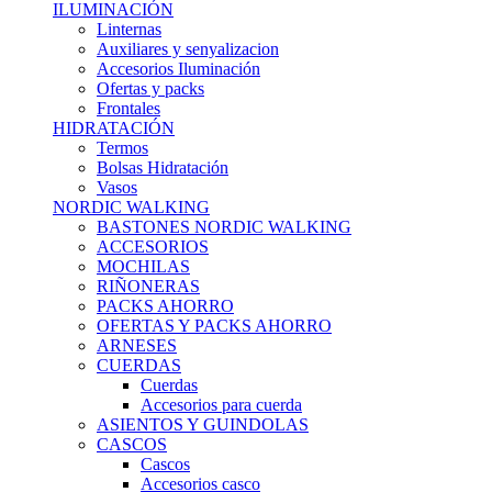
ILUMINACIÓN
Linternas
Auxiliares y senyalizacion
Accesorios Iluminación
Ofertas y packs
Frontales
HIDRATACIÓN
Termos
Bolsas Hidratación
Vasos
NORDIC WALKING
BASTONES NORDIC WALKING
ACCESORIOS
MOCHILAS
RIÑONERAS
PACKS AHORRO
OFERTAS Y PACKS AHORRO
ARNESES
CUERDAS
Cuerdas
Accesorios para cuerda
ASIENTOS Y GUINDOLAS
CASCOS
Cascos
Accesorios casco