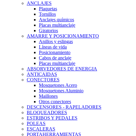
ANCLAJES
Plaquetas
Tornillos
Anclajes químicos
Placas multianclaje
Giratorios
AMARRE Y POSICIONAMIENTO
Anillos y eslingas
Líneas de vida
Posicionamiento
Cabos de anclaje
Placas multianclaje
ABSORVEDORES DE ENERGIA
ANTICAIDAS
CONECTORES
Mosquetones Acero
Mosquetones Aluminio
Maillones
Otros conectores
DESCENSORES - RAPELADORES
BLOQUEADORES
ESTRIBOS Y PEDALES
POLEAS
ESCALERAS
PORTAHERRAMIENTAS