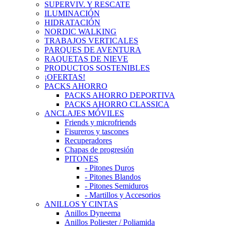
SUPERVIV. Y RESCATE
ILUMINACIÓN
HIDRATACIÓN
NORDIC WALKING
TRABAJOS VERTICALES
PARQUES DE AVENTURA
RAQUETAS DE NIEVE
PRODUCTOS SOSTENIBLES
¡OFERTAS!
PACKS AHORRO
PACKS AHORRO DEPORTIVA
PACKS AHORRO CLASSICA
ANCLAJES MÓVILES
Friends y microfriends
Fisureros y tascones
Recuperadores
Chapas de progresión
PITONES
- Pitones Duros
- Pitones Blandos
- Pitones Semiduros
- Martillos y Accesorios
ANILLOS Y CINTAS
Anillos Dyneema
Anillos Poliester / Poliamida