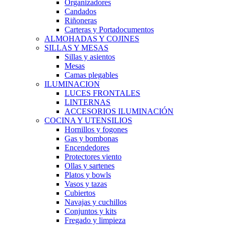
Organizadores
Candados
Riñoneras
Carteras y Portadocumentos
ALMOHADAS Y COJINES
SILLAS Y MESAS
Sillas y asientos
Mesas
Camas plegables
ILUMINACION
LUCES FRONTALES
LINTERNAS
ACCESORIOS ILUMINACIÓN
COCINA Y UTENSILIOS
Hornillos y fogones
Gas y bombonas
Encendedores
Protectores viento
Ollas y sartenes
Platos y bowls
Vasos y tazas
Cubiertos
Navajas y cuchillos
Conjuntos y kits
Fregado y limpieza