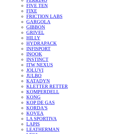
FERRINO
FIVE TEN
FIXE
FRICTION LABS
GARGOLA
GIBBON
GRIVEL
HILLY
HYDRAPACK
INFISPORT
INOOK
INSTINCT
ITW NEXUS
JOLUVI
JULBO
KATADYN
KLETTER RETTER
KOMPERDELL
KONG
KOP DE GAS
KORDA'S
KOVEA
LA SPORTIVA
LAPIS
LEATHERMAN