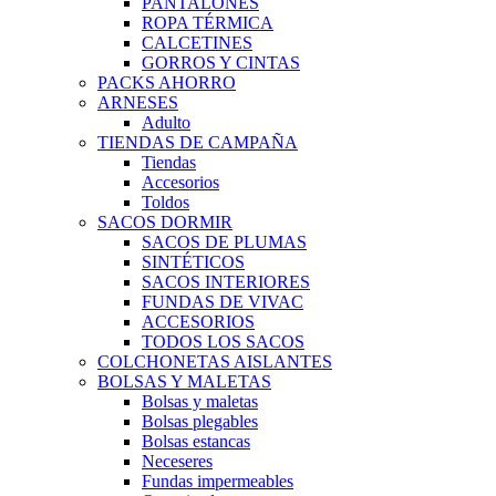
PANTALONES
ROPA TÉRMICA
CALCETINES
GORROS Y CINTAS
PACKS AHORRO
ARNESES
Adulto
TIENDAS DE CAMPAÑA
Tiendas
Accesorios
Toldos
SACOS DORMIR
SACOS DE PLUMAS
SINTÉTICOS
SACOS INTERIORES
FUNDAS DE VIVAC
ACCESORIOS
TODOS LOS SACOS
COLCHONETAS AISLANTES
BOLSAS Y MALETAS
Bolsas y maletas
Bolsas plegables
Bolsas estancas
Neceseres
Fundas impermeables