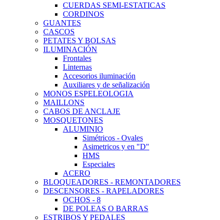
CUERDAS SEMI-ESTATICAS
CORDINOS
GUANTES
CASCOS
PETATES Y BOLSAS
ILUMINACIÓN
Frontales
Linternas
Accesorios iluminación
Auxiliares y de señalización
MONOS ESPELEOLOGIA
MAILLONS
CABOS DE ANCLAJE
MOSQUETONES
ALUMINIO
Simétricos - Ovales
Asimetricos y en "D"
HMS
Especiales
ACERO
BLOQUEADORES - REMONTADORES
DESCENSORES - RAPELADORES
OCHOS - 8
DE POLEAS O BARRAS
ESTRIBOS Y PEDALES