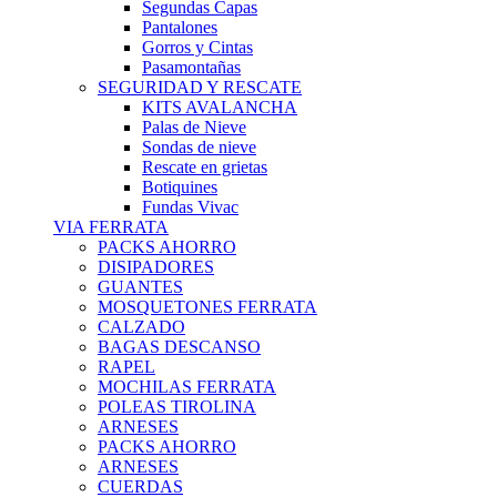
Segundas Capas
Pantalones
Gorros y Cintas
Pasamontañas
SEGURIDAD Y RESCATE
KITS AVALANCHA
Palas de Nieve
Sondas de nieve
Rescate en grietas
Botiquines
Fundas Vivac
VIA FERRATA
PACKS AHORRO
DISIPADORES
GUANTES
MOSQUETONES FERRATA
CALZADO
BAGAS DESCANSO
RAPEL
MOCHILAS FERRATA
POLEAS TIROLINA
ARNESES
PACKS AHORRO
ARNESES
CUERDAS