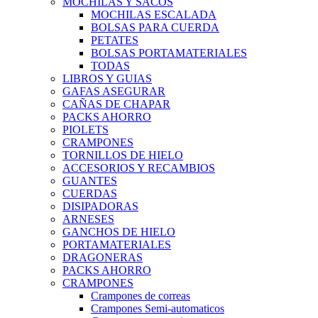
MOCHILAS Y SACOS
MOCHILAS ESCALADA
BOLSAS PARA CUERDA
PETATES
BOLSAS PORTAMATERIALES
TODAS
LIBROS Y GUIAS
GAFAS ASEGURAR
CAÑAS DE CHAPAR
PACKS AHORRO
PIOLETS
CRAMPONES
TORNILLOS DE HIELO
ACCESORIOS Y RECAMBIOS
GUANTES
CUERDAS
DISIPADORAS
ARNESES
GANCHOS DE HIELO
PORTAMATERIALES
DRAGONERAS
PACKS AHORRO
CRAMPONES
Crampones de correas
Crampones Semi-automaticos