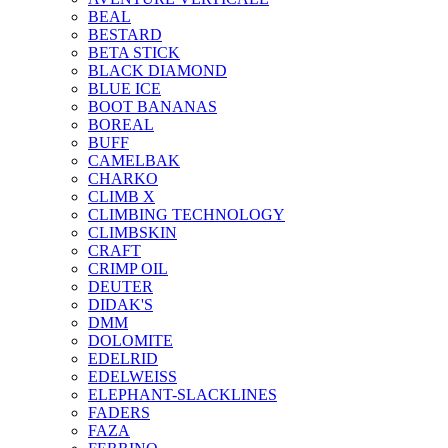
BEAL
BESTARD
BETA STICK
BLACK DIAMOND
BLUE ICE
BOOT BANANAS
BOREAL
BUFF
CAMELBAK
CHARKO
CLIMB X
CLIMBING TECHNOLOGY
CLIMBSKIN
CRAFT
CRIMP OIL
DEUTER
DIDAK'S
DMM
DOLOMITE
EDELRID
EDELWEISS
ELEPHANT-SLACKLINES
FADERS
FAZA