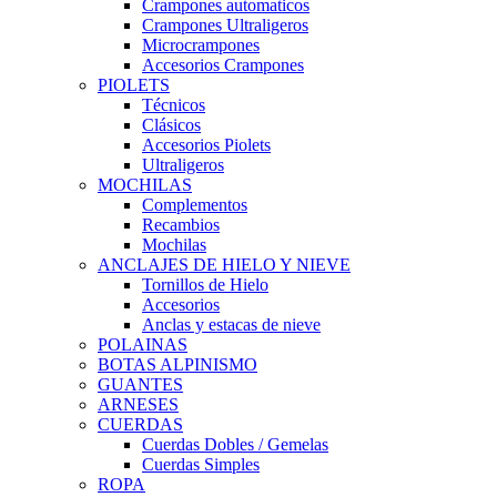
Crampones automaticos
Crampones Ultraligeros
Microcrampones
Accesorios Crampones
PIOLETS
Técnicos
Clásicos
Accesorios Piolets
Ultraligeros
MOCHILAS
Complementos
Recambios
Mochilas
ANCLAJES DE HIELO Y NIEVE
Tornillos de Hielo
Accesorios
Anclas y estacas de nieve
POLAINAS
BOTAS ALPINISMO
GUANTES
ARNESES
CUERDAS
Cuerdas Dobles / Gemelas
Cuerdas Simples
ROPA