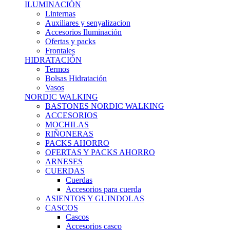
ILUMINACIÓN
Linternas
Auxiliares y senyalizacion
Accesorios Iluminación
Ofertas y packs
Frontales
HIDRATACIÓN
Termos
Bolsas Hidratación
Vasos
NORDIC WALKING
BASTONES NORDIC WALKING
ACCESORIOS
MOCHILAS
RIÑONERAS
PACKS AHORRO
OFERTAS Y PACKS AHORRO
ARNESES
CUERDAS
Cuerdas
Accesorios para cuerda
ASIENTOS Y GUINDOLAS
CASCOS
Cascos
Accesorios casco