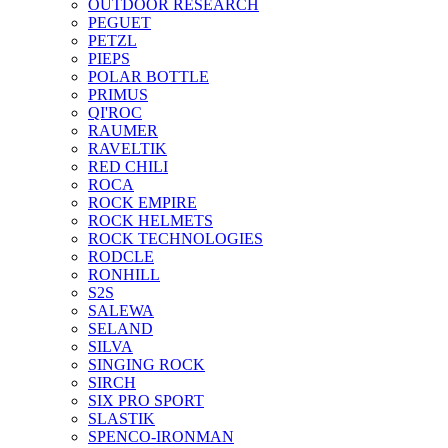
OUTDOOR RESEARCH
PEGUET
PETZL
PIEPS
POLAR BOTTLE
PRIMUS
QI'ROC
RAUMER
RAVELTIK
RED CHILI
ROCA
ROCK EMPIRE
ROCK HELMETS
ROCK TECHNOLOGIES
RODCLE
RONHILL
S2S
SALEWA
SELAND
SILVA
SINGING ROCK
SIRCH
SIX PRO SPORT
SLASTIK
SPENCO-IRONMAN