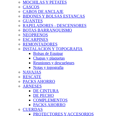
MOCHILAS Y PETATES
CASCOS
CABOS DE ANCLAJE
BIDONES Y BOLSAS ESTANCAS
GUANTES
RAPELADORES - DESCENSORES
BOTAS BARRANQUISMO
NEOPRENOS
ESCARPINES
REMONTADORES
INSTALACION Y TOPOGRAFIA
Bolsas de Equipar
Chapas y plaquetas
Reuniones y descuelgues
Notas y topografia
NAVAJAS
RESCATE
PACKS AHORRO
ARNESES
DE CINTURA
DE PECHO
COMPLEMENTOS
PACKS AHORRO
CUERDAS
PROTECTORES Y ACCESORIOS