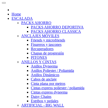
Home
ESCALADA
PACKS AHORRO
PACKS AHORRO DEPORTIVA
PACKS AHORRO CLASSICA
ANCLAJES MÓVILES
Friends y microfriends
Fisureros y tascones
Recuperadores
Chapas de progresión
PITONES
ANILLOS Y CINTAS
Anillos Dyneema
Anillos Poliester / Poliamida
Anillos Dinámicos
Cabos de anclaje
Cinta plana por metros
Cintas express poliester / poliamida
Cintas express dyneema
Daisy Chains
Estribos y pedales
ARTIFICIAL - BIG WALL