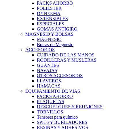
PACKS AHORRO
POLIÉSTER
DYNEEMA
EXTENSIBLES
ESPECIALES
GOMAS ANTIGIRO
MAGNESIO Y BOLSAS
MAGNESIO
Bolsas de Magnesio
ACCESORIOS
CUIDADO DE LAS MANOS
RODILLERAS Y MUSLERAS
GUANTES
NAVAJAS
OTROS ACCESORIOS
LLAVEROS
HAMACAS
EQUIPAMIENTO DE VIAS
PACKS AHORRO
PLAQUETAS
DESCUELGUES Y REUNIONES
TORNILLOS
Tensores para químico
SPITS Y BURILADORES
RESINAS Y ADHESIVOS