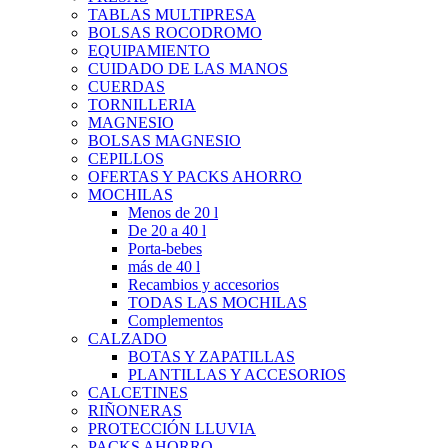
TABLAS MULTIPRESA
BOLSAS ROCODROMO
EQUIPAMIENTO
CUIDADO DE LAS MANOS
CUERDAS
TORNILLERIA
MAGNESIO
BOLSAS MAGNESIO
CEPILLOS
OFERTAS Y PACKS AHORRO
MOCHILAS
Menos de 20 l
De 20 a 40 l
Porta-bebes
más de 40 l
Recambios y accesorios
TODAS LAS MOCHILAS
Complementos
CALZADO
BOTAS Y ZAPATILLAS
PLANTILLAS Y ACCESORIOS
CALCETINES
RIÑONERAS
PROTECCIÓN LLUVIA
PACKS AHORRO