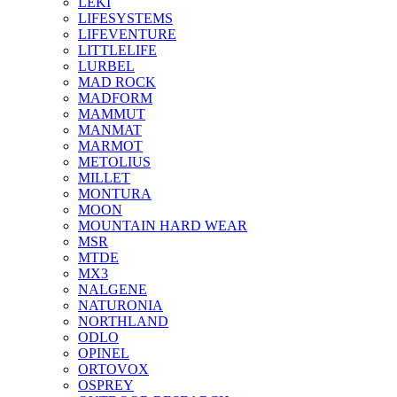
LEKI
LIFESYSTEMS
LIFEVENTURE
LITTLELIFE
LURBEL
MAD ROCK
MADFORM
MAMMUT
MANMAT
MARMOT
METOLIUS
MILLET
MONTURA
MOON
MOUNTAIN HARD WEAR
MSR
MTDE
MX3
NALGENE
NATURONIA
NORTHLAND
ODLO
OPINEL
ORTOVOX
OSPREY