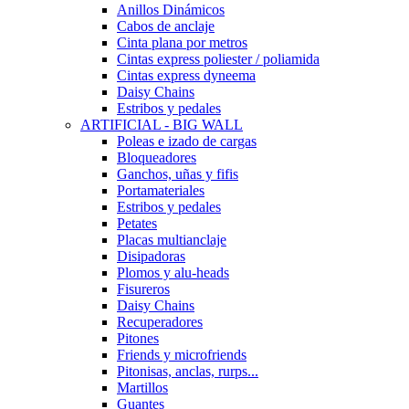
Anillos Dinámicos
Cabos de anclaje
Cinta plana por metros
Cintas express poliester / poliamida
Cintas express dyneema
Daisy Chains
Estribos y pedales
ARTIFICIAL - BIG WALL
Poleas e izado de cargas
Bloqueadores
Ganchos, uñas y fifis
Portamateriales
Estribos y pedales
Petates
Placas multianclaje
Disipadoras
Plomos y alu-heads
Fisureros
Daisy Chains
Recuperadores
Pitones
Friends y microfriends
Pitonisas, anclas, rurps...
Martillos
Guantes