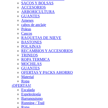
SACOS Y BOLSAS
ACCESORIOS
ARBORICULTURA
GUANTES
Arneses
cabos de anclaje
Poleas
Cascos
RAQUETAS DE NIEVE
BASTONES
POLAINAS
RECAMBIOS Y ACCESORIOS
TRINEOS
ROPA TERMICA
MOCHILAS
GUANTES
OFERTAS Y PACKS AHORRO
Material
Ropa
¡OFERTAS!
Escalada
Espeleología
Barranquismo
Running / Trail
Ropa