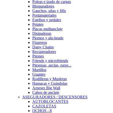
Poleas e izado de cargas
Bloqueadores
Ganchos, uñas y fifis
Portamateriales
Estribos y pedales
Petates
Placas multianclaje
Disipadoras
Plomos y alu-heads
Fisureros
Daisy Chains
Recuperadores
Pitones
Friends y microfriends
Pitonisas, anclas, rurps...
Martillos
Guantes
Rodilleras y Musleras
Hamacas y Guindolas
Arneses Big Wall
Cabos de anclaje
ASEGURADORES / DESCENSORES
AUTOBLOCANTES
CAZOLETAS
OCHOS - 8