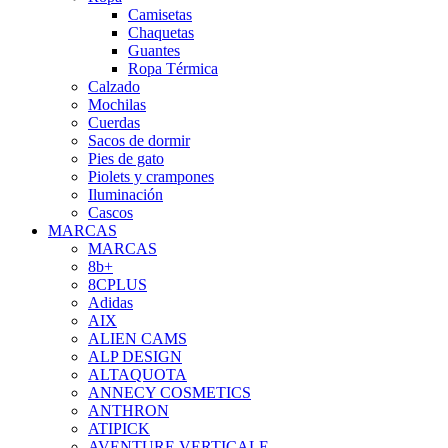
Camisetas
Chaquetas
Guantes
Ropa Térmica
Calzado
Mochilas
Cuerdas
Sacos de dormir
Pies de gato
Piolets y crampones
Iluminación
Cascos
MARCAS
MARCAS
8b+
8CPLUS
Adidas
AIX
ALIEN CAMS
ALP DESIGN
ALTAQUOTA
ANNECY COSMETICS
ANTHRON
ATIPICK
AVENTURE VERTICALE