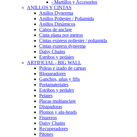
- Martillos y Accesorios
ANILLOS Y CINTAS
Anillos Dyneema
Anillos Poliester / Poliamida
Anillos Dinámicos
Cabos de anclaje
Cinta plana por metros
Cintas express poliester / poliamida
Cintas express dyneema
Daisy Chains
Estribos y pedales
ARTIFICIAL - BIG WALL
Poleas e izado de cargas
Bloqueadores
Ganchos, uñas y fifis
Portamateriales
Estribos y pedales
Petates
Placas multianclaje
Disipadoras
Plomos y alu-heads
Fisureros
Daisy Chains
Recuperadores
Pitones