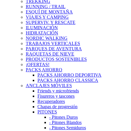
TREKKING
RUNNING / TRAIL
ESQUÍ DE MONTAÑA
VIAJES Y CAMPING
SUPERVIV. Y RESCATE
ILUMINACIÓN
HIDRATACIÓN
NORDIC WALKING
TRABAJOS VERTICALES
PARQUES DE AVENTURA
RAQUETAS DE NIEVE
PRODUCTOS SOSTENIBLES
¡OFERTAS!
PACKS AHORRO
PACKS AHORRO DEPORTIVA
PACKS AHORRO CLASSICA
ANCLAJES MÓVILES
Friends y microfriends
Fisureros y tascones
Recuperadores
Chapas de progresión
PITONES
- Pitones Duros
- Pitones Blandos
- Pitones Semiduros