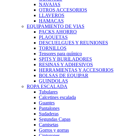
NAVAJAS
OTROS ACCESORIOS
LLAVEROS
HAMACAS
EQUIPAMIENTO DE VIAS
PACKS AHORRO
PLAQUETAS
DESCUELGUES Y REUNIONES
TORNILLOS
Tensores para químico
SPITS Y BURILADORES
RESINAS Y ADHESIVOS
HERRAMIENTAS Y ACCESORIOS
BOLSAS DE EQUIPAR
GUINDOLAS
ROPA ESCALADA
Tubulares
Calcetines escalada
Guantes
Pantalones
Sudaderas
Segundas Capas
Camisetas
Gorros y gorras
Cinturones