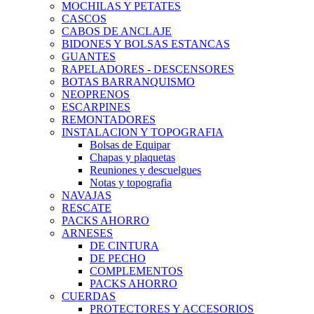
MOCHILAS Y PETATES
CASCOS
CABOS DE ANCLAJE
BIDONES Y BOLSAS ESTANCAS
GUANTES
RAPELADORES - DESCENSORES
BOTAS BARRANQUISMO
NEOPRENOS
ESCARPINES
REMONTADORES
INSTALACION Y TOPOGRAFIA
Bolsas de Equipar
Chapas y plaquetas
Reuniones y descuelgues
Notas y topografia
NAVAJAS
RESCATE
PACKS AHORRO
ARNESES
DE CINTURA
DE PECHO
COMPLEMENTOS
PACKS AHORRO
CUERDAS
PROTECTORES Y ACCESORIOS