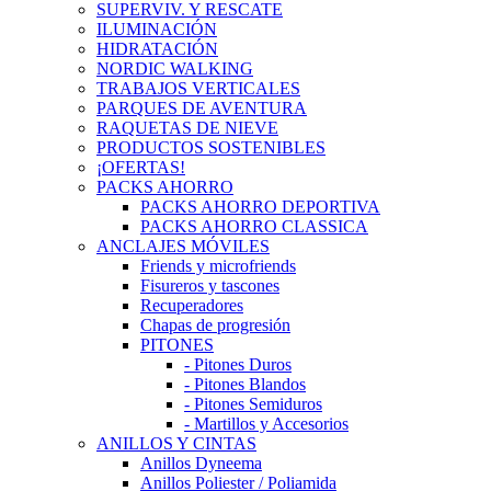
SUPERVIV. Y RESCATE
ILUMINACIÓN
HIDRATACIÓN
NORDIC WALKING
TRABAJOS VERTICALES
PARQUES DE AVENTURA
RAQUETAS DE NIEVE
PRODUCTOS SOSTENIBLES
¡OFERTAS!
PACKS AHORRO
PACKS AHORRO DEPORTIVA
PACKS AHORRO CLASSICA
ANCLAJES MÓVILES
Friends y microfriends
Fisureros y tascones
Recuperadores
Chapas de progresión
PITONES
- Pitones Duros
- Pitones Blandos
- Pitones Semiduros
- Martillos y Accesorios
ANILLOS Y CINTAS
Anillos Dyneema
Anillos Poliester / Poliamida