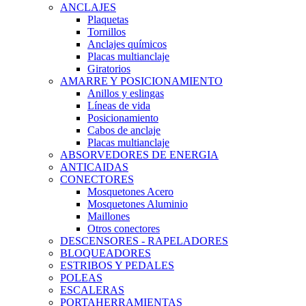
ANCLAJES
Plaquetas
Tornillos
Anclajes químicos
Placas multianclaje
Giratorios
AMARRE Y POSICIONAMIENTO
Anillos y eslingas
Líneas de vida
Posicionamiento
Cabos de anclaje
Placas multianclaje
ABSORVEDORES DE ENERGIA
ANTICAIDAS
CONECTORES
Mosquetones Acero
Mosquetones Aluminio
Maillones
Otros conectores
DESCENSORES - RAPELADORES
BLOQUEADORES
ESTRIBOS Y PEDALES
POLEAS
ESCALERAS
PORTAHERRAMIENTAS