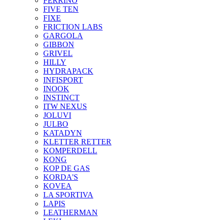
FERRINO
FIVE TEN
FIXE
FRICTION LABS
GARGOLA
GIBBON
GRIVEL
HILLY
HYDRAPACK
INFISPORT
INOOK
INSTINCT
ITW NEXUS
JOLUVI
JULBO
KATADYN
KLETTER RETTER
KOMPERDELL
KONG
KOP DE GAS
KORDA'S
KOVEA
LA SPORTIVA
LAPIS
LEATHERMAN