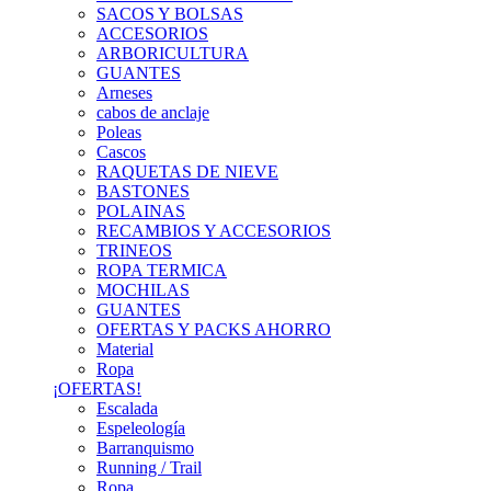
SACOS Y BOLSAS
ACCESORIOS
ARBORICULTURA
GUANTES
Arneses
cabos de anclaje
Poleas
Cascos
RAQUETAS DE NIEVE
BASTONES
POLAINAS
RECAMBIOS Y ACCESORIOS
TRINEOS
ROPA TERMICA
MOCHILAS
GUANTES
OFERTAS Y PACKS AHORRO
Material
Ropa
¡OFERTAS!
Escalada
Espeleología
Barranquismo
Running / Trail
Ropa