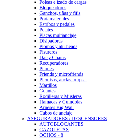
Poleas e izado de cargas
Bloqueadores
Ganchos, uñas y fifis
Portamateriales
Estribos y pedales
Petates
Placas multianclaje
Disipadoras
Plomos y alu-heads
Fisureros
Daisy Chains
Recuperadores
Pitones
Friends y microfriends
Pitonisas, anclas, rurps...
Martillos
Guantes
Rodilleras y Musleras
Hamacas y Guindolas
Arneses Big Wall
Cabos de anclaje
ASEGURADORES / DESCENSORES
AUTOBLOCANTES
CAZOLETAS
OCHOS - 8