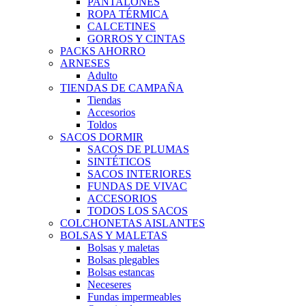
PANTALONES
ROPA TÉRMICA
CALCETINES
GORROS Y CINTAS
PACKS AHORRO
ARNESES
Adulto
TIENDAS DE CAMPAÑA
Tiendas
Accesorios
Toldos
SACOS DORMIR
SACOS DE PLUMAS
SINTÉTICOS
SACOS INTERIORES
FUNDAS DE VIVAC
ACCESORIOS
TODOS LOS SACOS
COLCHONETAS AISLANTES
BOLSAS Y MALETAS
Bolsas y maletas
Bolsas plegables
Bolsas estancas
Neceseres
Fundas impermeables