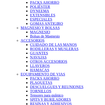
PACKS AHORRO
POLIÉSTER
DYNEEMA
EXTENSIBLES
ESPECIALES
GOMAS ANTIGIRO
MAGNESIO Y BOLSAS
MAGNESIO
Bolsas de Magnesio
ACCESORIOS
CUIDADO DE LAS MANOS
RODILLERAS Y MUSLERAS
GUANTES
NAVAJAS
OTROS ACCESORIOS
LLAVEROS
HAMACAS
EQUIPAMIENTO DE VIAS
PACKS AHORRO
PLAQUETAS
DESCUELGUES Y REUNIONES
TORNILLOS
Tensores para químico
SPITS Y BURILADORES
RESINAS Y ADHESIVOS