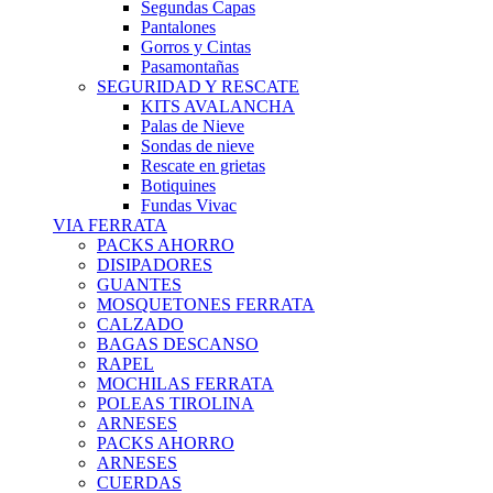
Segundas Capas
Pantalones
Gorros y Cintas
Pasamontañas
SEGURIDAD Y RESCATE
KITS AVALANCHA
Palas de Nieve
Sondas de nieve
Rescate en grietas
Botiquines
Fundas Vivac
VIA FERRATA
PACKS AHORRO
DISIPADORES
GUANTES
MOSQUETONES FERRATA
CALZADO
BAGAS DESCANSO
RAPEL
MOCHILAS FERRATA
POLEAS TIROLINA
ARNESES
PACKS AHORRO
ARNESES
CUERDAS