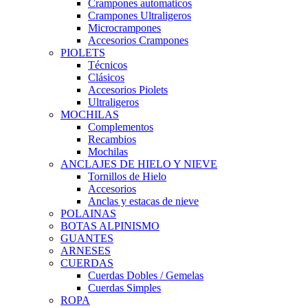
Crampones automaticos
Crampones Ultraligeros
Microcrampones
Accesorios Crampones
PIOLETS
Técnicos
Clásicos
Accesorios Piolets
Ultraligeros
MOCHILAS
Complementos
Recambios
Mochilas
ANCLAJES DE HIELO Y NIEVE
Tornillos de Hielo
Accesorios
Anclas y estacas de nieve
POLAINAS
BOTAS ALPINISMO
GUANTES
ARNESES
CUERDAS
Cuerdas Dobles / Gemelas
Cuerdas Simples
ROPA