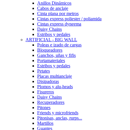
Anillos Dinámicos
Cabos de anclaje
Cinta plana por metros
Cintas express poliester / poliamida
Cintas express dyneema
Daisy Chains
Estribos y pedales
ARTIFICIAL - BIG WALL
Poleas e izado de cargas
Bloqueadores
Ganchos, uñas y fifis
Portamateriales
Estribos y pedales
Petates
Placas multianclaje
Disipadoras
Plomos y alu-heads
Fisureros
Daisy Chains
Recuperadores
Pitones
Friends y microfriends
Pitonisas, anclas, rurps...
Martillos
Guantes