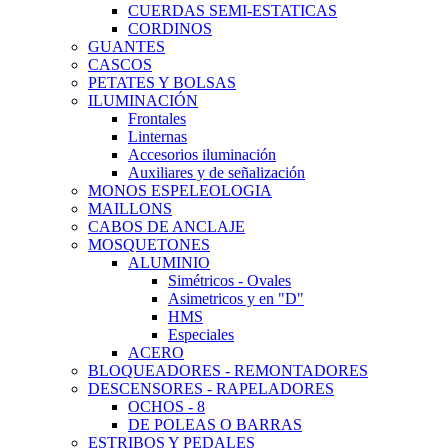
CUERDAS SEMI-ESTATICAS
CORDINOS
GUANTES
CASCOS
PETATES Y BOLSAS
ILUMINACIÓN
Frontales
Linternas
Accesorios iluminación
Auxiliares y de señalización
MONOS ESPELEOLOGIA
MAILLONS
CABOS DE ANCLAJE
MOSQUETONES
ALUMINIO
Simétricos - Ovales
Asimetricos y en "D"
HMS
Especiales
ACERO
BLOQUEADORES - REMONTADORES
DESCENSORES - RAPELADORES
OCHOS - 8
DE POLEAS O BARRAS
ESTRIBOS Y PEDALES