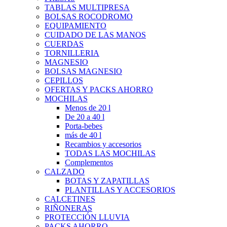
TABLAS MULTIPRESA
BOLSAS ROCODROMO
EQUIPAMIENTO
CUIDADO DE LAS MANOS
CUERDAS
TORNILLERIA
MAGNESIO
BOLSAS MAGNESIO
CEPILLOS
OFERTAS Y PACKS AHORRO
MOCHILAS
Menos de 20 l
De 20 a 40 l
Porta-bebes
más de 40 l
Recambios y accesorios
TODAS LAS MOCHILAS
Complementos
CALZADO
BOTAS Y ZAPATILLAS
PLANTILLAS Y ACCESORIOS
CALCETINES
RIÑONERAS
PROTECCIÓN LLUVIA
PACKS AHORRO