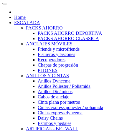
Home
ESCALADA
PACKS AHORRO
PACKS AHORRO DEPORTIVA
PACKS AHORRO CLASSICA
ANCLAJES MÓVILES
Friends y microfriends
Fisureros y tascones
Recuperadores
Chapas de progresión
PITONES
ANILLOS Y CINTAS
Anillos Dyneema
Anillos Poliester / Poliamida
Anillos Dinámicos
Cabos de anclaje
Cinta plana por metros
Cintas express poliester / poliamida
Cintas express dyneema
Daisy Chains
Estribos y pedales
ARTIFICIAL - BIG WALL