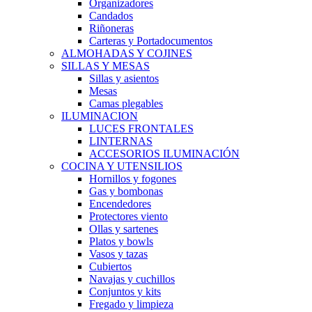
Organizadores
Candados
Riñoneras
Carteras y Portadocumentos
ALMOHADAS Y COJINES
SILLAS Y MESAS
Sillas y asientos
Mesas
Camas plegables
ILUMINACION
LUCES FRONTALES
LINTERNAS
ACCESORIOS ILUMINACIÓN
COCINA Y UTENSILIOS
Hornillos y fogones
Gas y bombonas
Encendedores
Protectores viento
Ollas y sartenes
Platos y bowls
Vasos y tazas
Cubiertos
Navajas y cuchillos
Conjuntos y kits
Fregado y limpieza