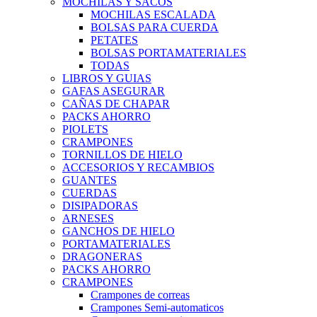
MOCHILAS Y SACOS
MOCHILAS ESCALADA
BOLSAS PARA CUERDA
PETATES
BOLSAS PORTAMATERIALES
TODAS
LIBROS Y GUIAS
GAFAS ASEGURAR
CAÑAS DE CHAPAR
PACKS AHORRO
PIOLETS
CRAMPONES
TORNILLOS DE HIELO
ACCESORIOS Y RECAMBIOS
GUANTES
CUERDAS
DISIPADORAS
ARNESES
GANCHOS DE HIELO
PORTAMATERIALES
DRAGONERAS
PACKS AHORRO
CRAMPONES
Crampones de correas
Crampones Semi-automaticos