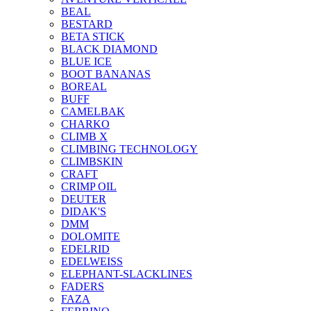
BEAL
BESTARD
BETA STICK
BLACK DIAMOND
BLUE ICE
BOOT BANANAS
BOREAL
BUFF
CAMELBAK
CHARKO
CLIMB X
CLIMBING TECHNOLOGY
CLIMBSKIN
CRAFT
CRIMP OIL
DEUTER
DIDAK'S
DMM
DOLOMITE
EDELRID
EDELWEISS
ELEPHANT-SLACKLINES
FADERS
FAZA