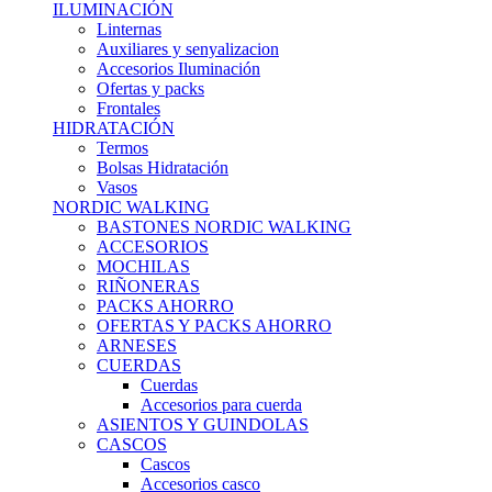
ILUMINACIÓN
Linternas
Auxiliares y senyalizacion
Accesorios Iluminación
Ofertas y packs
Frontales
HIDRATACIÓN
Termos
Bolsas Hidratación
Vasos
NORDIC WALKING
BASTONES NORDIC WALKING
ACCESORIOS
MOCHILAS
RIÑONERAS
PACKS AHORRO
OFERTAS Y PACKS AHORRO
ARNESES
CUERDAS
Cuerdas
Accesorios para cuerda
ASIENTOS Y GUINDOLAS
CASCOS
Cascos
Accesorios casco