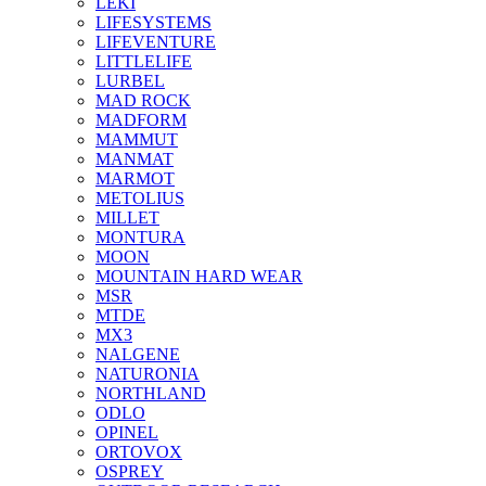
LEKI
LIFESYSTEMS
LIFEVENTURE
LITTLELIFE
LURBEL
MAD ROCK
MADFORM
MAMMUT
MANMAT
MARMOT
METOLIUS
MILLET
MONTURA
MOON
MOUNTAIN HARD WEAR
MSR
MTDE
MX3
NALGENE
NATURONIA
NORTHLAND
ODLO
OPINEL
ORTOVOX
OSPREY