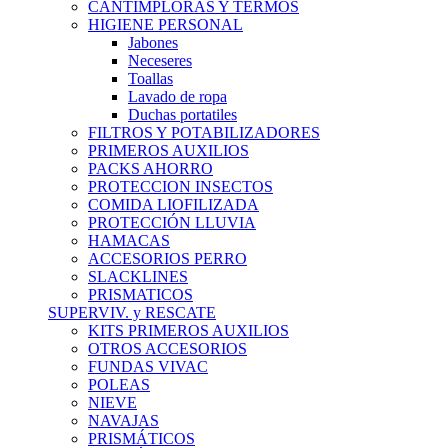
CANTIMPLORAS Y TERMOS
HIGIENE PERSONAL
Jabones
Neceseres
Toallas
Lavado de ropa
Duchas portatiles
FILTROS Y POTABILIZADORES
PRIMEROS AUXILIOS
PACKS AHORRO
PROTECCION INSECTOS
COMIDA LIOFILIZADA
PROTECCIÓN LLUVIA
HAMACAS
ACCESORIOS PERRO
SLACKLINES
PRISMATICOS
SUPERVIV. y RESCATE
KITS PRIMEROS AUXILIOS
OTROS ACCESORIOS
FUNDAS VIVAC
POLEAS
NIEVE
NAVAJAS
PRISMÁTICOS