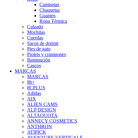
Camisetas
Chaquetas
Guantes
Ropa Térmica
Calzado
Mochilas
Cuerdas
Sacos de dormir
Pies de gato
Piolets y crampones
Iluminación
Cascos
MARCAS
MARCAS
8b+
8CPLUS
Adidas
AIX
ALIEN CAMS
ALP DESIGN
ALTAQUOTA
ANNECY COSMETICS
ANTHRON
ATIPICK
AVENTURE VERTICALE