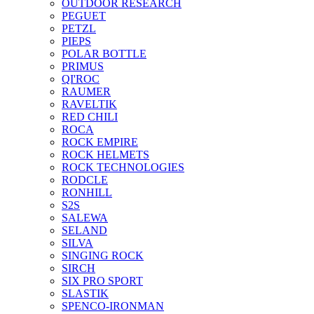
OUTDOOR RESEARCH
PEGUET
PETZL
PIEPS
POLAR BOTTLE
PRIMUS
QI'ROC
RAUMER
RAVELTIK
RED CHILI
ROCA
ROCK EMPIRE
ROCK HELMETS
ROCK TECHNOLOGIES
RODCLE
RONHILL
S2S
SALEWA
SELAND
SILVA
SINGING ROCK
SIRCH
SIX PRO SPORT
SLASTIK
SPENCO-IRONMAN