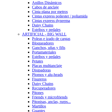
Anillos Dinámicos
Cabos de anclaje
Cinta plana por metros
Cintas express poliester / poliamida
Cintas express dyneema
Daisy Chains
Estribos y pedales
ARTIFICIAL - BIG WALL
Poleas e izado de cargas
Bloqueadores
Ganchos, uñas y fifis
Portamateriales
Estribos y pedales
Petates
Placas multianclaje
Disipadoras
Plomos y alu-heads
Fisureros
Daisy Chains
Recuperadores
Pitones
Friends y microfriends
Pitonisas, anclas, rurps...
Martillos
Guantes