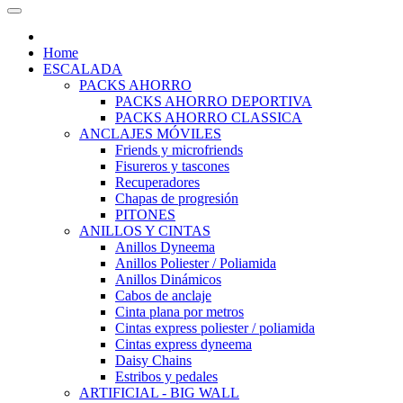
Home
ESCALADA
PACKS AHORRO
PACKS AHORRO DEPORTIVA
PACKS AHORRO CLASSICA
ANCLAJES MÓVILES
Friends y microfriends
Fisureros y tascones
Recuperadores
Chapas de progresión
PITONES
ANILLOS Y CINTAS
Anillos Dyneema
Anillos Poliester / Poliamida
Anillos Dinámicos
Cabos de anclaje
Cinta plana por metros
Cintas express poliester / poliamida
Cintas express dyneema
Daisy Chains
Estribos y pedales
ARTIFICIAL - BIG WALL