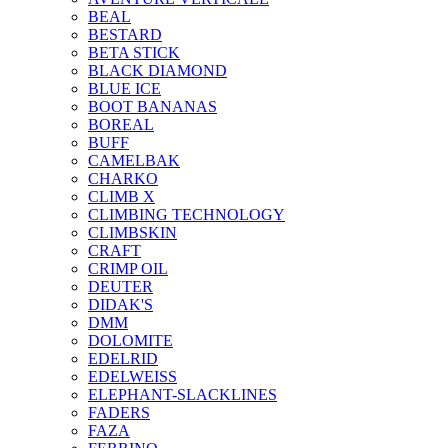
BEAL
BESTARD
BETA STICK
BLACK DIAMOND
BLUE ICE
BOOT BANANAS
BOREAL
BUFF
CAMELBAK
CHARKO
CLIMB X
CLIMBING TECHNOLOGY
CLIMBSKIN
CRAFT
CRIMP OIL
DEUTER
DIDAK'S
DMM
DOLOMITE
EDELRID
EDELWEISS
ELEPHANT-SLACKLINES
FADERS
FAZA