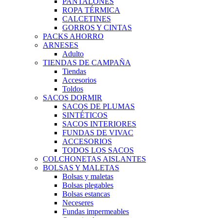
PANTALONES
ROPA TÉRMICA
CALCETINES
GORROS Y CINTAS
PACKS AHORRO
ARNESES
Adulto
TIENDAS DE CAMPAÑA
Tiendas
Accesorios
Toldos
SACOS DORMIR
SACOS DE PLUMAS
SINTÉTICOS
SACOS INTERIORES
FUNDAS DE VIVAC
ACCESORIOS
TODOS LOS SACOS
COLCHONETAS AISLANTES
BOLSAS Y MALETAS
Bolsas y maletas
Bolsas plegables
Bolsas estancas
Neceseres
Fundas impermeables