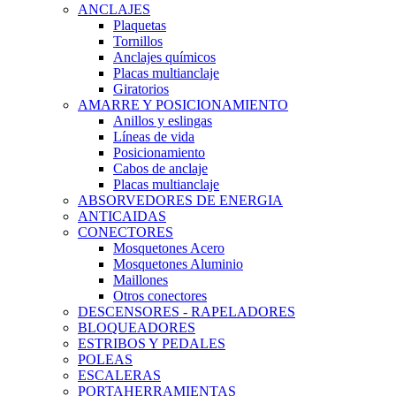
ANCLAJES
Plaquetas
Tornillos
Anclajes químicos
Placas multianclaje
Giratorios
AMARRE Y POSICIONAMIENTO
Anillos y eslingas
Líneas de vida
Posicionamiento
Cabos de anclaje
Placas multianclaje
ABSORVEDORES DE ENERGIA
ANTICAIDAS
CONECTORES
Mosquetones Acero
Mosquetones Aluminio
Maillones
Otros conectores
DESCENSORES - RAPELADORES
BLOQUEADORES
ESTRIBOS Y PEDALES
POLEAS
ESCALERAS
PORTAHERRAMIENTAS