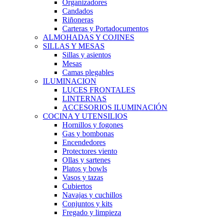
Organizadores
Candados
Riñoneras
Carteras y Portadocumentos
ALMOHADAS Y COJINES
SILLAS Y MESAS
Sillas y asientos
Mesas
Camas plegables
ILUMINACION
LUCES FRONTALES
LINTERNAS
ACCESORIOS ILUMINACIÓN
COCINA Y UTENSILIOS
Hornillos y fogones
Gas y bombonas
Encendedores
Protectores viento
Ollas y sartenes
Platos y bowls
Vasos y tazas
Cubiertos
Navajas y cuchillos
Conjuntos y kits
Fregado y limpieza