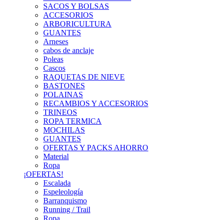
SACOS Y BOLSAS
ACCESORIOS
ARBORICULTURA
GUANTES
Arneses
cabos de anclaje
Poleas
Cascos
RAQUETAS DE NIEVE
BASTONES
POLAINAS
RECAMBIOS Y ACCESORIOS
TRINEOS
ROPA TERMICA
MOCHILAS
GUANTES
OFERTAS Y PACKS AHORRO
Material
Ropa
¡OFERTAS!
Escalada
Espeleología
Barranquismo
Running / Trail
Ropa