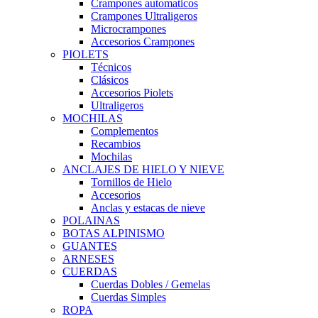
Crampones automaticos
Crampones Ultraligeros
Microcrampones
Accesorios Crampones
PIOLETS
Técnicos
Clásicos
Accesorios Piolets
Ultraligeros
MOCHILAS
Complementos
Recambios
Mochilas
ANCLAJES DE HIELO Y NIEVE
Tornillos de Hielo
Accesorios
Anclas y estacas de nieve
POLAINAS
BOTAS ALPINISMO
GUANTES
ARNESES
CUERDAS
Cuerdas Dobles / Gemelas
Cuerdas Simples
ROPA