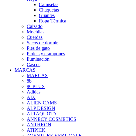
Camisetas
Chaquetas
Guantes
Ropa Térmica
Calzado
Mochilas
Cuerdas
Sacos de dormir
Pies de gato
Piolets y crampones
Iluminación
Cascos
MARCAS
MARCAS
8b+
8CPLUS
Adidas
AIX
ALIEN CAMS
ALP DESIGN
ALTAQUOTA
ANNECY COSMETICS
ANTHRON
ATIPICK
AVENTURE VERTICALE