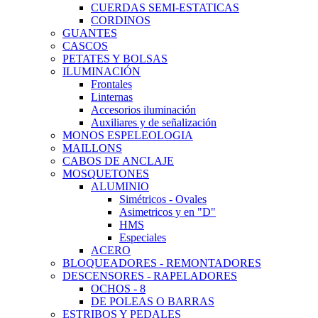
CUERDAS SEMI-ESTATICAS
CORDINOS
GUANTES
CASCOS
PETATES Y BOLSAS
ILUMINACIÓN
Frontales
Linternas
Accesorios iluminación
Auxiliares y de señalización
MONOS ESPELEOLOGIA
MAILLONS
CABOS DE ANCLAJE
MOSQUETONES
ALUMINIO
Simétricos - Ovales
Asimetricos y en "D"
HMS
Especiales
ACERO
BLOQUEADORES - REMONTADORES
DESCENSORES - RAPELADORES
OCHOS - 8
DE POLEAS O BARRAS
ESTRIBOS Y PEDALES