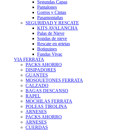
Segundas Capas
Pantalones
Gorros y Cintas
Pasamontañas
SEGURIDAD Y RESCATE
KITS AVALANCHA
Palas de Nieve
Sondas de nieve
Rescate en grietas
Botiquines
Fundas Vivac
VIA FERRATA
PACKS AHORRO
DISIPADORES
GUANTES
MOSQUETONES FERRATA
CALZADO
BAGAS DESCANSO
RAPEL
MOCHILAS FERRATA
POLEAS TIROLINA
ARNESES
PACKS AHORRO
ARNESES
CUERDAS