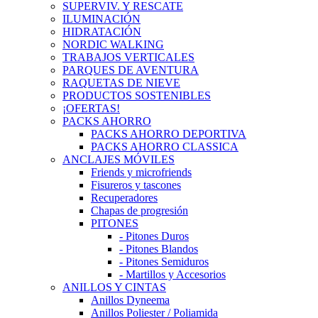
SUPERVIV. Y RESCATE
ILUMINACIÓN
HIDRATACIÓN
NORDIC WALKING
TRABAJOS VERTICALES
PARQUES DE AVENTURA
RAQUETAS DE NIEVE
PRODUCTOS SOSTENIBLES
¡OFERTAS!
PACKS AHORRO
PACKS AHORRO DEPORTIVA
PACKS AHORRO CLASSICA
ANCLAJES MÓVILES
Friends y microfriends
Fisureros y tascones
Recuperadores
Chapas de progresión
PITONES
- Pitones Duros
- Pitones Blandos
- Pitones Semiduros
- Martillos y Accesorios
ANILLOS Y CINTAS
Anillos Dyneema
Anillos Poliester / Poliamida