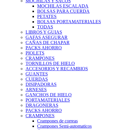
MOCHILAS Y SACOS
MOCHILAS ESCALADA
BOLSAS PARA CUERDA
PETATES
BOLSAS PORTAMATERIALES
TODAS
LIBROS Y GUIAS
GAFAS ASEGURAR
CAÑAS DE CHAPAR
PACKS AHORRO
PIOLETS
CRAMPONES
TORNILLOS DE HIELO
ACCESORIOS Y RECAMBIOS
GUANTES
CUERDAS
DISIPADORAS
ARNESES
GANCHOS DE HIELO
PORTAMATERIALES
DRAGONERAS
PACKS AHORRO
CRAMPONES
Crampones de correas
Crampones Semi-automaticos