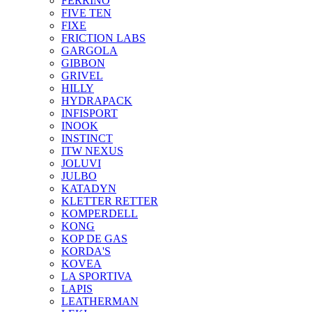
FERRINO
FIVE TEN
FIXE
FRICTION LABS
GARGOLA
GIBBON
GRIVEL
HILLY
HYDRAPACK
INFISPORT
INOOK
INSTINCT
ITW NEXUS
JOLUVI
JULBO
KATADYN
KLETTER RETTER
KOMPERDELL
KONG
KOP DE GAS
KORDA'S
KOVEA
LA SPORTIVA
LAPIS
LEATHERMAN