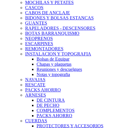
MOCHILAS Y PETATES
CASCOS
CABOS DE ANCLAJE
BIDONES Y BOLSAS ESTANCAS
GUANTES
RAPELADORES - DESCENSORES
BOTAS BARRANQUISMO
NEOPRENOS
ESCARPINES
REMONTADORES
INSTALACION Y TOPOGRAFIA
Bolsas de Equipar
Chapas y plaquetas
Reuniones y descuelgues
Notas y topografia
NAVAJAS
RESCATE
PACKS AHORRO
ARNESES
DE CINTURA
DE PECHO
COMPLEMENTOS
PACKS AHORRO
CUERDAS
PROTECTORES Y ACCESORIOS