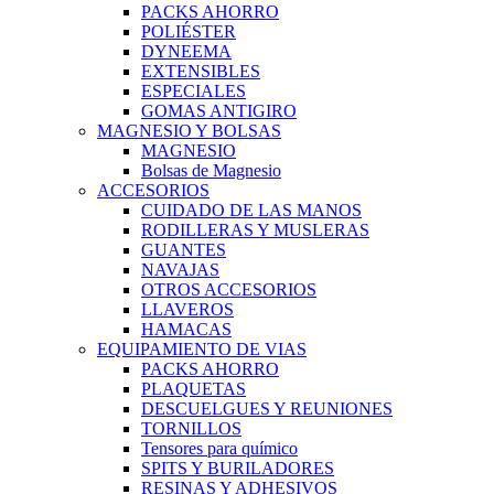
PACKS AHORRO
POLIÉSTER
DYNEEMA
EXTENSIBLES
ESPECIALES
GOMAS ANTIGIRO
MAGNESIO Y BOLSAS
MAGNESIO
Bolsas de Magnesio
ACCESORIOS
CUIDADO DE LAS MANOS
RODILLERAS Y MUSLERAS
GUANTES
NAVAJAS
OTROS ACCESORIOS
LLAVEROS
HAMACAS
EQUIPAMIENTO DE VIAS
PACKS AHORRO
PLAQUETAS
DESCUELGUES Y REUNIONES
TORNILLOS
Tensores para químico
SPITS Y BURILADORES
RESINAS Y ADHESIVOS