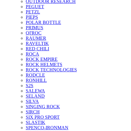
OUTDOOR RESEARCH
PEGUET
PETZL
PIEPS
POLAR BOTTLE
PRIMUS
QI'ROC
RAUMER
RAVELTIK
RED CHILI
ROCA
ROCK EMPIRE
ROCK HELMETS
ROCK TECHNOLOGIES
RODCLE
RONHILL
S2S
SALEWA
SELAND
SILVA
SINGING ROCK
SIRCH
SIX PRO SPORT
SLASTIK
SPENCO-IRONMAN