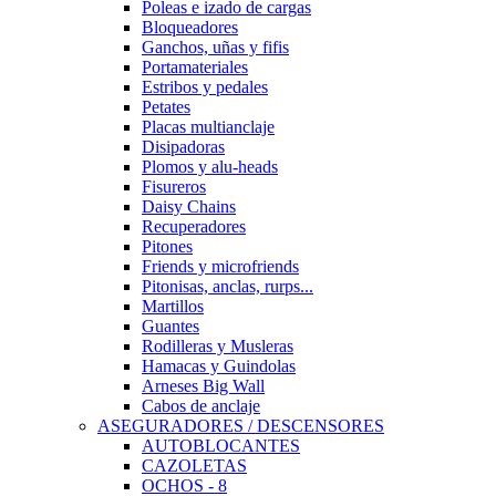
Poleas e izado de cargas
Bloqueadores
Ganchos, uñas y fifis
Portamateriales
Estribos y pedales
Petates
Placas multianclaje
Disipadoras
Plomos y alu-heads
Fisureros
Daisy Chains
Recuperadores
Pitones
Friends y microfriends
Pitonisas, anclas, rurps...
Martillos
Guantes
Rodilleras y Musleras
Hamacas y Guindolas
Arneses Big Wall
Cabos de anclaje
ASEGURADORES / DESCENSORES
AUTOBLOCANTES
CAZOLETAS
OCHOS - 8