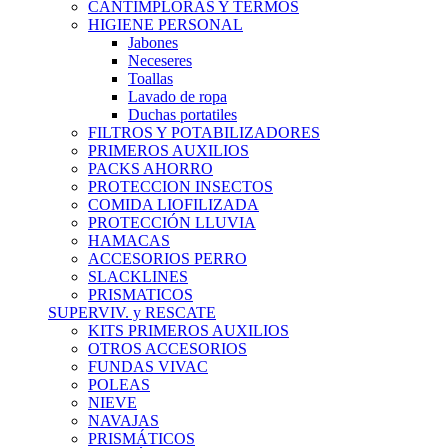
CANTIMPLORAS Y TERMOS
HIGIENE PERSONAL
Jabones
Neceseres
Toallas
Lavado de ropa
Duchas portatiles
FILTROS Y POTABILIZADORES
PRIMEROS AUXILIOS
PACKS AHORRO
PROTECCION INSECTOS
COMIDA LIOFILIZADA
PROTECCIÓN LLUVIA
HAMACAS
ACCESORIOS PERRO
SLACKLINES
PRISMATICOS
SUPERVIV. y RESCATE
KITS PRIMEROS AUXILIOS
OTROS ACCESORIOS
FUNDAS VIVAC
POLEAS
NIEVE
NAVAJAS
PRISMÁTICOS