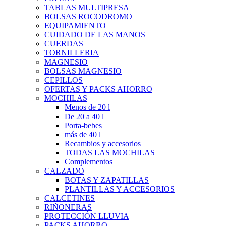
TABLAS MULTIPRESA
BOLSAS ROCODROMO
EQUIPAMIENTO
CUIDADO DE LAS MANOS
CUERDAS
TORNILLERIA
MAGNESIO
BOLSAS MAGNESIO
CEPILLOS
OFERTAS Y PACKS AHORRO
MOCHILAS
Menos de 20 l
De 20 a 40 l
Porta-bebes
más de 40 l
Recambios y accesorios
TODAS LAS MOCHILAS
Complementos
CALZADO
BOTAS Y ZAPATILLAS
PLANTILLAS Y ACCESORIOS
CALCETINES
RIÑONERAS
PROTECCIÓN LLUVIA
PACKS AHORRO