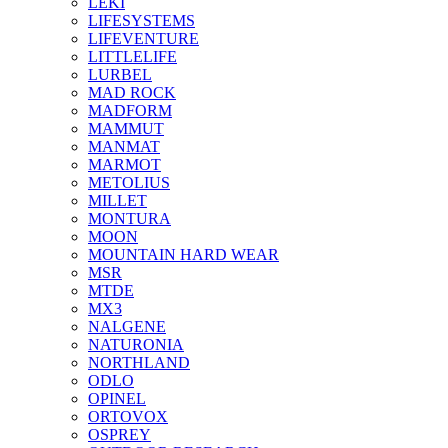
LEKI
LIFESYSTEMS
LIFEVENTURE
LITTLELIFE
LURBEL
MAD ROCK
MADFORM
MAMMUT
MANMAT
MARMOT
METOLIUS
MILLET
MONTURA
MOON
MOUNTAIN HARD WEAR
MSR
MTDE
MX3
NALGENE
NATURONIA
NORTHLAND
ODLO
OPINEL
ORTOVOX
OSPREY