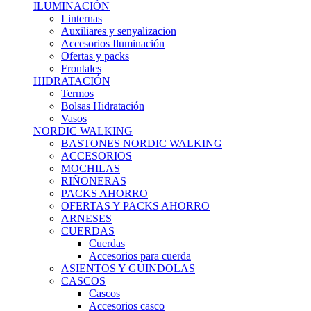
ILUMINACIÓN
Linternas
Auxiliares y senyalizacion
Accesorios Iluminación
Ofertas y packs
Frontales
HIDRATACIÓN
Termos
Bolsas Hidratación
Vasos
NORDIC WALKING
BASTONES NORDIC WALKING
ACCESORIOS
MOCHILAS
RIÑONERAS
PACKS AHORRO
OFERTAS Y PACKS AHORRO
ARNESES
CUERDAS
Cuerdas
Accesorios para cuerda
ASIENTOS Y GUINDOLAS
CASCOS
Cascos
Accesorios casco