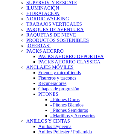
SUPERVIV. Y RESCATE
ILUMINACIÓN
HIDRATACIÓN
NORDIC WALKING
TRABAJOS VERTICALES
PARQUES DE AVENTURA
RAQUETAS DE NIEVE
PRODUCTOS SOSTENIBLES
¡OFERTAS!
PACKS AHORRO
PACKS AHORRO DEPORTIVA
PACKS AHORRO CLASSICA
ANCLAJES MÓVILES
Friends y microfriends
Fisureros y tascones
Recuperadores
Chapas de progresión
PITONES
- Pitones Duros
- Pitones Blandos
- Pitones Semiduros
- Martillos y Accesorios
ANILLOS Y CINTAS
Anillos Dyneema
Anillos Poliester / Poliamida