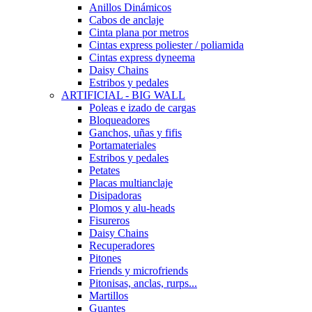
Anillos Dinámicos
Cabos de anclaje
Cinta plana por metros
Cintas express poliester / poliamida
Cintas express dyneema
Daisy Chains
Estribos y pedales
ARTIFICIAL - BIG WALL
Poleas e izado de cargas
Bloqueadores
Ganchos, uñas y fifis
Portamateriales
Estribos y pedales
Petates
Placas multianclaje
Disipadoras
Plomos y alu-heads
Fisureros
Daisy Chains
Recuperadores
Pitones
Friends y microfriends
Pitonisas, anclas, rurps...
Martillos
Guantes