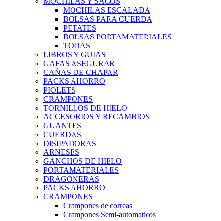
MOCHILAS Y SACOS
MOCHILAS ESCALADA
BOLSAS PARA CUERDA
PETATES
BOLSAS PORTAMATERIALES
TODAS
LIBROS Y GUIAS
GAFAS ASEGURAR
CAÑAS DE CHAPAR
PACKS AHORRO
PIOLETS
CRAMPONES
TORNILLOS DE HIELO
ACCESORIOS Y RECAMBIOS
GUANTES
CUERDAS
DISIPADORAS
ARNESES
GANCHOS DE HIELO
PORTAMATERIALES
DRAGONERAS
PACKS AHORRO
CRAMPONES
Crampones de correas
Crampones Semi-automaticos