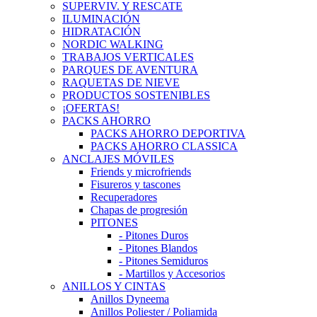
SUPERVIV. Y RESCATE
ILUMINACIÓN
HIDRATACIÓN
NORDIC WALKING
TRABAJOS VERTICALES
PARQUES DE AVENTURA
RAQUETAS DE NIEVE
PRODUCTOS SOSTENIBLES
¡OFERTAS!
PACKS AHORRO
PACKS AHORRO DEPORTIVA
PACKS AHORRO CLASSICA
ANCLAJES MÓVILES
Friends y microfriends
Fisureros y tascones
Recuperadores
Chapas de progresión
PITONES
- Pitones Duros
- Pitones Blandos
- Pitones Semiduros
- Martillos y Accesorios
ANILLOS Y CINTAS
Anillos Dyneema
Anillos Poliester / Poliamida