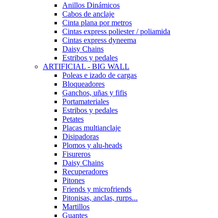
Anillos Dinámicos
Cabos de anclaje
Cinta plana por metros
Cintas express poliester / poliamida
Cintas express dyneema
Daisy Chains
Estribos y pedales
ARTIFICIAL - BIG WALL
Poleas e izado de cargas
Bloqueadores
Ganchos, uñas y fifis
Portamateriales
Estribos y pedales
Petates
Placas multianclaje
Disipadoras
Plomos y alu-heads
Fisureros
Daisy Chains
Recuperadores
Pitones
Friends y microfriends
Pitonisas, anclas, rurps...
Martillos
Guantes