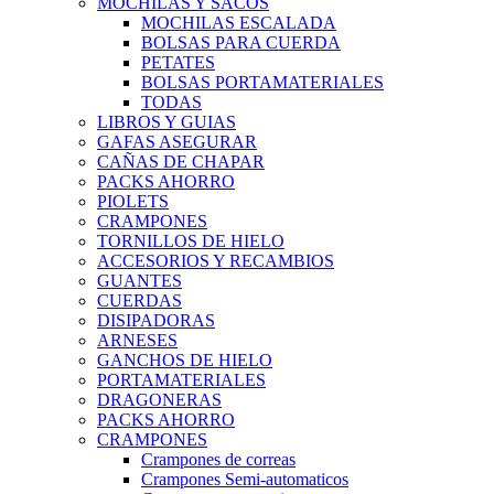
MOCHILAS Y SACOS
MOCHILAS ESCALADA
BOLSAS PARA CUERDA
PETATES
BOLSAS PORTAMATERIALES
TODAS
LIBROS Y GUIAS
GAFAS ASEGURAR
CAÑAS DE CHAPAR
PACKS AHORRO
PIOLETS
CRAMPONES
TORNILLOS DE HIELO
ACCESORIOS Y RECAMBIOS
GUANTES
CUERDAS
DISIPADORAS
ARNESES
GANCHOS DE HIELO
PORTAMATERIALES
DRAGONERAS
PACKS AHORRO
CRAMPONES
Crampones de correas
Crampones Semi-automaticos